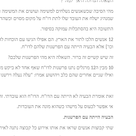
השאלה הגדולה היא: “למה”?
מהי הסיבה שכשאנשים נשלחים למשימה ועושים את המשימה על ה
שמנהיג ישלח את העובד שלו לתת דו”ח על מקום מסוים וכשהדו”ח
התשובה היא בהסתכלות עמוקה בסיפור.
12 אנשים הלכו לתור את הארץ. הם אפילו הגיעו עם הוכחות לד
וכו’] אלא הבעיה הייתה עם הפרשנות שלהם לדו”ח.
זה שיש קשיים זה ברור. השאלה היא מהי הפרשנות שלכם?
10 מבין ה12 מרגלים נתנו פרשנות לדו”ח שאף אחד לא ב
ואילו שניים אחרים שהם כלב ויהושוע אמרו: “עלה נעלה וירשנו 
זאת אומרת הבעיה לא הייתה עם הדו”ח. הדו”ח הוא עובדתי. זה
אי אפשר לכעוס על מישהו כשהוא מונה את העובדות.
הבעיה הייתה עם הפרשנות.
שתי קבוצות אנשים שראו את אותו אירוע כל קבוצה נתנה לאירו