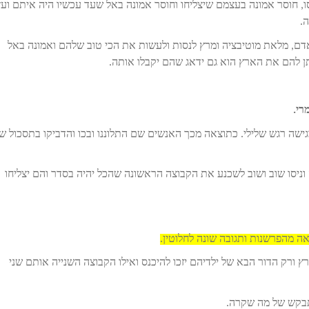
ו, חוסר אמונה בעצמם שיצליחו וחוסר אמונה באל שעד עכשיו היה איתם ועז
ה.
אדם, מלאת מוטיבציה ומרץ לנסות ולעשות את הכי טוב שלהם ואמונה באל
תן להם את הארץ הוא גם ידאג שהם יקבלו אותה.
רי.
לילי הרגישה רגש שלילי. כתוצאה מכך האנשים שם התלוננו ובכו והדביקו בתסכול 
חדורי התלהבות ומרץ וניסו שוב ושוב לשכנע את הקבוצה הראשונה שהכל יהיה בסדר והם יצליחו
ה מהפרשנות ותגובה שונה לחלוטין.
ורק הדור הבא של ילדיהם יזכו להיכנס ואילו הקבוצה השנייה אותם שני
תבקש של מה שקרה.