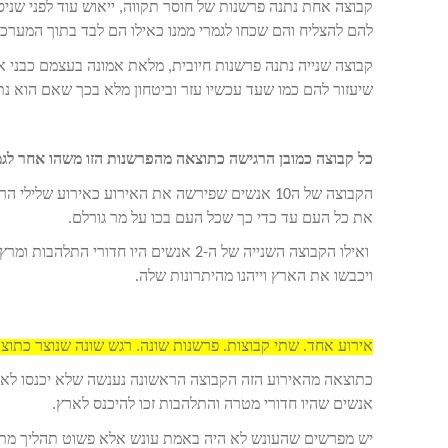
קבוצה אחת נתנה פרשנות של חוסר תקווה, ייאוש עוד לפני שניס
להם להצליח והם שכחו לגמרי ממנו כאילו הם לבד בתוך המערכ
קבוצה שנייה נתנה פרשנות חיובית, מלאת אמונה בעצמם כבני 
שיעזור להם כמו שעד עכשיו עזר וביטחון מלא בכך שאם הוא נ
כל קבוצה כמובן הרגישה כתוצאה מהפרשנות הזו משהו אחר לגמ
הקבוצה של ה10 אנשים שפירשה את האירוע כאירוע ש
את כל העם עד כדי כך שכל העם בכו על מר גורלם.
ואילו הקבוצה השנייה של ה-2 אנשים היו 
ויכבשו את הארץ וייהנו מהיתרונות שלה.
אירוע אחד. שתי קבוצות. פרשנות שונה. רגש שונה שנוצר כתוצא
כתוצאה מהאירוע הזה הקבוצה הראשונה נענשה שלא יכנסו לארץ 
אנשים שהיו חדורי מטרה והתלהבות זכו להיכנס לארץ.
יש מפרשים שהעונש לא היה באמת עונש אלא פשוט תהליך מ