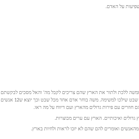
שפיעות על האדם.
משה ללכת ולתור את הארץ שהם צריכים לקבל מה’ והאל מסכים לבקשתם
ואומר למשה רבנו בחר לך אנשים[אנשים חשובים וחכמים] מכל שבט שילכו למשימה. משה בוחר אדם אחד מכל שבט וכך יוצא ש12 אנשים
חוזרים עם פירות גדולים מהארץ ועם דיווח על מה ראו.
 גדולים ואיכותיים. הארץ עם ערים מבוצרות.
האנשים ואומרים להם שהם לא יזכו לראות ולחיות בארץ.