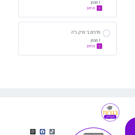
1 מבחן
הרחב
מלכים ב’ פרק כ”ה
1 מבחן
הרחב
I
Y
F
T
n
o
a
i