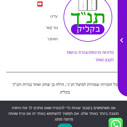
s
u
c
k
t
e
t
t
a
b
u
o
g
o
b
k
r
o
e
עלינו
a
k
m
צור קשר
התחבר
מדיניות פרטיות
הצהרת נגישות
תקנון האתר
כל הזכויות שמורות למיטל חג’ג’, הילה בן יצחק ואתר בגרות ותנ”ך
בקליק
2022
Web&MOR
אנו משתמשים בקובצי עוגיות כדי להבטיח שאנו נותנים לך את החוויה
©
נבנה ע”י
הטובה ביותר באתר שלנו. אם תמשיך להשתמש באתר זה אנו נניח שאתה
מרוצה ממנו.