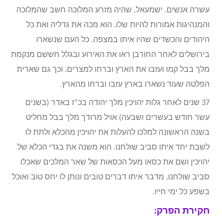
עשרה אנשים. ישמעאל, שהיה מזרע המלוכה חשב שהמלוכה
והמנהיגות אמורות להיות שלו. הוא מכה את גדליה ואת כל
היהודים והכשדים שהיו איתו במצפה. כל העם שנשארו
בירושלים לאחר החורבן ראו את האירוע ובגלל חששם מנקמת
מלך בבל קמו ועזבו את הארץ וברחו למצרים. וכך גם שארית
הפלטה שעוד נשארו בארץ עזבו וברחו מהארץ.
37 שנים לאחר גלות יהויכין מלך יהודה בכ”ז באדר (בשנים
עשר חודש בעשרים ושבעה) אויל מרודך מלך בבל מחליט
בשנה הראשונה למלכו להעלות את יהויכין מהכלא ולתת לו
לשבת יחד איתו סביב שולחנו. הוא משנה את בגדי הכלא של
יהויכין ושם את כסאו מעל הכסאות של שאר המלכים שאכלו
סביב שולחנו, מדבר איתו דברים טובים ונותן לו יחס טוב ואוכל
בשפע כל ימי חייו.
חקירת הפרק: