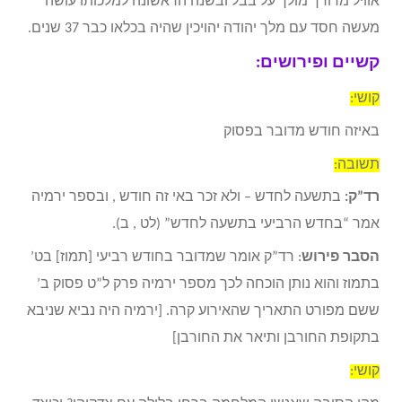
אוויל מרודך מולך על בבל ובשנה הראשונה למלכותו עושה
מעשה חסד עם מלך יהודה יהויכין שהיה בכלאו כבר 37 שנים.
קשיים ופירושים:
קושי:
באיזה חודש מדובר בפסוק
תשובה:
רד”ק:
בתשעה לחדש – ולא זכר באי זה חודש , ובספר ירמיה
אמר “בחדש הרביעי בתשעה לחדש” (לט , ב).
הסבר פירוש
: רד”ק אומר שמדובר בחודש רביעי [תמוז] בט’
בתמוז והוא נותן הוכחה לכך מספר ירמיה פרק ל”ט פסוק ב’
ששם מפורט התאריך שהאירוע קרה. [ירמיה היה נביא שניבא
בתקופת החורבן ותיאר את החורבן]
קושי: