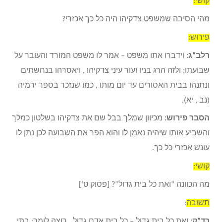
קושי:
מהי הסיבה שמשפט צדקיהו היה כל כך אכזרי?
פירוש:
רלב”ג:
וידברו אתו משפט – אמר לו משפט המורד והעובר על
שבועתו; ולזה הרג בניו ועור עיני צדקיהו , ויאסרהו בנחשתים
ונתנהו בבית האסורים עד יום מותו , כמו שנזכר בספר ירמיה
(נב , יא).
הסבר פירוש:
מכיוון שמלך בבל שם את צדקיהו בשלטון כמלך
והשביע אותו שיהיה נאמן לו והוא הפר את השבועה לכן נתן לו
עונש אכזרי כל כך.
קושי:
מה הכוונה “ואת כל בית גדול”? [פסוק ט’]
תשובה
:
רד”ק:
ואת כל בית גדול – כל בית אדם גדול , רוצה לומר: בתי