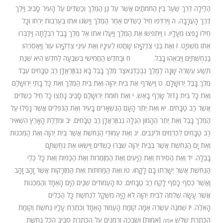
הַלַּיְלָה דֶּרֶךְ שַׁעַר בֵּין הַחֹמֹתַיִם אֲשֶׁר עַל גַּן הַמֶּלֶךְ וְכַשְׂדִּים עַל הָעִיר סָבִיב וַיֵּלֶךְ
דֶּרֶךְ הָעֲרָבָה.
ה
וַיִּרְדְּפוּ חֵיל כַּשְׂדִּים אַחַר הַמֶּלֶךְ וַיַּשִּׂגוּ אֹתוֹ בְּעַרְבוֹת יְרֵחוֹ וְכָל
חֵילוֹ נָפֹצוּ מֵעָלָיו.
ו
וַיִּתְפְּשׂוּ אֶת הַמֶּלֶךְ וַיַּעֲלוּ אֹתוֹ אֶל מֶלֶךְ בָּבֶל רִבְלָתָה וַיְדַבְּרוּ
אִתּוֹ מִשְׁפָּט.
ז
וְאֶת בְּנֵי צִדְקִיָּהוּ שָׁחֲטוּ לְעֵינָיו וְאֶת עֵינֵי צִדְקִיָּהוּ עִוֵּר וַיַּאַסְרֵהוּ
בַנְחֻשְׁתַּיִם וַיְבִאֵהוּ בָּבֶל.
ח
וּבַחֹדֶשׁ הַחֲמִישִׁי בְּשִׁבְעָה לַחֹדֶשׁ הִיא שְׁנַת
תְּשַׁע עֶשְׂרֵה שָׁנָה לַמֶּלֶךְ נְבֻכַדְנֶאצַּר מֶלֶךְ בָּבֶל בָּא נְבוּזַרְאֲדָן רַב טַבָּחִים עֶבֶד
מֶלֶךְ בָּבֶל יְרוּשָׁלָ‍ִם.
ט
וַיִּשְׂרֹף אֶת בֵּית יְהוָה וְאֶת בֵּית הַמֶּלֶךְ וְאֵת כָּל בָּתֵּי יְרוּשָׁלַ‍ִם
וְאֶת כָּל בֵּית גָּדוֹל שָׂרַף בָּאֵשׁ.
י
וְאֶת חוֹמֹת יְרוּשָׁלַ‍ִם סָבִיב נָתְצוּ כָּל חֵיל כַּשְׂדִּים
אֲשֶׁר רַב טַבָּחִים.
יא
וְאֵת יֶתֶר הָעָם הַנִּשְׁאָרִים בָּעִיר וְאֶת הַנֹּפְלִים אֲשֶׁר נָפְלוּ עַל
הַמֶּלֶךְ בָּבֶל וְאֵת יֶתֶר הֶהָמוֹן הֶגְלָה נְבוּזַרְאֲדָן רַב טַבָּחִים.
יב
וּמִדַּלַּת הָאָרֶץ הִשְׁאִיר
רַב טַבָּחִים לְכֹרְמִים וּלְיֹגְבִים.
יג
וְאֶת עַמּוּדֵי הַנְּחֹשֶׁת אֲשֶׁר בֵּית יְהוָה וְאֶת הַמְּכֹנוֹת
וְאֶת יָם הַנְּחֹשֶׁת אֲשֶׁר בְּבֵית יְהוָה שִׁבְּרוּ כַשְׂדִּים וַיִּשְׂאוּ אֶת נְחֻשְׁתָּם
בָּבֶלָה.
יד
וְאֶת הַסִּירֹת וְאֶת הַיָּעִים וְאֶת הַמְזַמְּרוֹת וְאֶת הַכַּפּוֹת וְאֵת כָּל כְּלֵי
הַנְּחֹשֶׁת אֲשֶׁר יְשָׁרְתוּ בָם לָקָחוּ.
טו
וְאֶת הַמַּחְתּוֹת וְאֶת הַמִּזְרָקוֹת אֲשֶׁר זָהָב זָהָב
וַאֲשֶׁר כֶּסֶף כָּסֶף לָקַח רַב טַבָּחִים.
טז
הָעַמּוּדִים שְׁנַיִם הַיָּם הָאֶחָד וְהַמְּכֹנוֹת
אֲשֶׁר עָשָׂה שְׁלֹמֹה לְבֵית יְהוָה לֹא הָיָה מִשְׁקָל לִנְחֹשֶׁת כָּל הַכֵּלִים
הָאֵלֶּה.
יז
שְׁמֹנֶה עֶשְׂרֵה אַמָּה קוֹמַת הָעַמּוּד הָאֶחָד וְכֹתֶרֶת עָלָיו נְחֹשֶׁת וְקוֹמַת
הַכֹּתֶרֶת שָׁלֹשׁ
[אַמּוֹת] וּשְׂבָכָה וְרִמֹּנִים עַל הַכֹּתֶרֶת סָבִיב הַכֹּל נְחֹשֶׁת
אמה