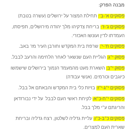
מבנה הפרק:
פסוקים א’-ב’:
תחילת המצור על ירושלים (עשרה בטבת)
פסוקים ג’-ז’:
בריחת צדקיהו מלך יהודה מירושלים, תפיסתו,
העמדתו לדין ועונשו האכזרי.
פסוקים ח’-י’:
שרפת בית המקדש וחורבן העיר מז’ באב.
פסוק י”ג:
הגליית העם שנשאר לאחר הלחימה והרעב לבבל.
פסוק י”ב:
השארת מעט מהמעמד הנמוך בירושלים שישמשו
כיוגבים וכורמים. (אנשי עבודה)
פסוקים י”ג-י”ז:
בזיזת כלי בית המקדש והבאתם אל בבל.
פסוקים י”ח-כ”א:
לקיחת ראשי העם לבבל על ידי נבורזדאן
והריגתם ע”י מלך בבל.
פסוקים כ”ב-כ”ו:
עליית גדליה לשלטון, רצח גדליה ובריחת
שארית העם למצרים.