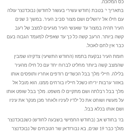
כס המלוכה.
בתאריך י’ בטבת (חודש עשירי בעשור לחודש) נבוכדנצר עולה
עם חילו אל ירושלים ושם מצור סביב העיר. במשך 3 שנים
העיר תהיה במצור עד שאנשי העיר מגיעים למצב של רעב
קשה ביותר. הרעב קשה כל כך עד שאפילו למעמד הגבוה בעם
כבר אין לחם לאכול.
חומת העיר נבקעת בתמוז (החודש התשיעי) צדקיהו שמבין
שהמצב קשה ביותר מחליט לברוח יחד עם כל חילו מהעיר
בלילה. חיילי מלך בבל הכשדים רודפים אחריו ותופסים אותו
באזור ערבות יריחו כשכל חייליו בורחים ממנו. הוא מובל אל
מלך בבל רבלתה ושם מתקיים לו משפט. מלך בבל שופט אותו
על מעשיו ושוחט את כל ילדיו לעיניו ולאחר מכן מנקר את עיניו
ושם אותו בכלא בבל.
בז’ בחודש אב (בחודש החמישי בשבעה לחודש) כשנבוכדנצר
מולך כבר 19 שנים, בא נבורזדאן שר הטבחים של נבוכדנצר