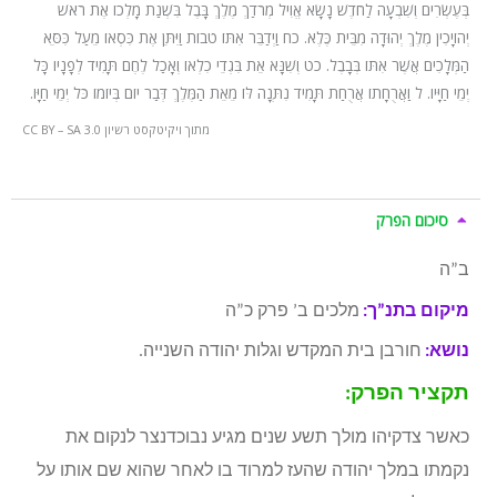
בְּעֶשְׂרִים וְשִׁבְעָה לַחֹדֶשׁ נָשָׂא אֱוִיל מְרֹדַךְ מֶלֶךְ בָּבֶל בִּשְׁנַת מָלְכוֹ אֶת רֹאשׁ
יְהוֹיָכִין מֶלֶךְ יְהוּדָה מִבֵּית כֶּלֶא.
כח
וַיְדַבֵּר אִתּוֹ טֹבוֹת וַיִּתֵּן אֶת כִּסְאוֹ מֵעַל כִּסֵּא
הַמְּלָכִים אֲשֶׁר אִתּוֹ בְּבָבֶל.
כט
וְשִׁנָּא אֵת בִּגְדֵי כִלְאוֹ וְאָכַל לֶחֶם תָּמִיד לְפָנָיו כָּל
יְמֵי חַיָּיו.
ל
וַאֲרֻחָתוֹ אֲרֻחַת תָּמִיד נִתְּנָה לּוֹ מֵאֵת הַמֶּלֶךְ דְּבַר יוֹם בְּיוֹמוֹ כֹּל יְמֵי חַיָּו.
מתוך ויקיטקסט רשיון CC BY – SA 3.0
סיכום הפרק
ב”ה
מיקום בתנ”ך:
מלכים ב’ פרק כ”ה
נושא:
חורבן בית המקדש וגלות יהודה השנייה.
תקציר הפרק:
כאשר צדקיהו מולך תשע שנים מגיע נבוכדנצר לנקום את
נקמתו במלך יהודה שהעז למרוד בו לאחר שהוא שם אותו על