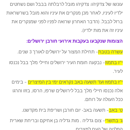
עונשו של צדקיהו: צדקיהו מובל לרבלתה בבבל ושם נשחטים
ילדיו לעיניו, לאחר מכן מנקרים את עיניו והוא מובל בשרשראות
ברזל לבבל. (הדבר האחרון שרואה לפניו לפני שמנקרים את
עיניו זה את מות ילדיו).
הצומות שנקבעו בעקבות אירועי חורבן ירושלים:
עשרה בטבת
– תחילת המצור על ירושלים לאורך 3 שנים.
י”ז בתמוז
– נבקעה חומת העיר ירושלים וחיילי מלך בבל נכנסו
לעיר.
י”ז בתמוז ועד תשעה באב נקראים ימי בין המיצרים
– בימים
אלה נכנסו חיילי מלך בבל לירושלים שרפו, הרסו, בזזו והרגו
ככל העולה על רוחם.
ט’ באב
– תשעה באב- יום חורבן ושריפת בית מקדשנו.
ג’ בתשרי
– צום גדליה . מות גדליה בן אחיקם ובריחת שארית
הפלטה של העם למצרים.