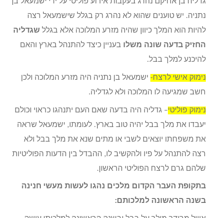
גדליה בן אחיקם נהרג בעקבות אירוע פוליטי על ידי ישמעאל בן
נתניה. יש טוענים שהוא לא נהרג רק בגלל שישמעאל רצה
להיות הוא המלך כיוון שהיה מזרע המלוכה אלא בגלל
שגדליה
החזיק בדעה שונה משלו
בעניין כיצד להתנהל בארץ והאם
להיכנע למלך בבל.
נימוק אישי לרצח-
ישמעאל בן נתניה היה מזרע המלוכה ולכן
חשב שמגיעה לו המלוכה ולא לגדליה.
נימוק פוליטי
– גדליה היה בדעה שאם העם יתנהגו כראוי וכולם
יעבדו את מלך בבל יהיה טוב בארץ. לעומתו, ישמעאל שראה
את משפחתו יוצאים לשבי או מתים שנא את מלך בבל ולא
רצה להתנהל על פיו ולהקשיב לו, ההבדל בין הדעות הפוליטיות
שלהם גרם לרצח הפוליטי הראשון.
בתקופת העבר הקדום מלכים נהגו לעשות מעשי חנינה
בשנה הראשונה למלכותם: