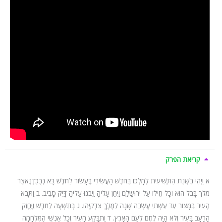
קריאת הפרק
א
וַיְהִי בִשְׁנַת הַתְּשִׁיעִית לְמָלְכוֹ בַּחֹדֶשׁ הָעֲשִׂירִי בֶּעָשׂוֹר לַחֹדֶשׁ בָּא נְבֻכַדְנֶאצַּר
מֶלֶךְ בָּבֶל הוּא וְכָל חֵילוֹ עַל יְרוּשָׁלַ‍ִם וַיִּחַן עָלֶיהָ וַיִּבְנוּ עָלֶיהָ דָּיֵק סָבִיב.
ב
וַתָּבֹא
הָעִיר בַּמָּצוֹר עַד עַשְׁתֵּי עֶשְׂרֵה שָׁנָה לַמֶּלֶךְ צִדְקִיָּהוּ.
ג
בְּתִשְׁעָה לַחֹדֶשׁ וַיֶּחֱזַק
הָרָעָב בָּעִיר וְלֹא הָיָה לֶחֶם לְעַם הָאָרֶץ.
ד
וַתִּבָּקַע הָעִיר וְכָל אַנְשֵׁי הַמִּלְחָמָה