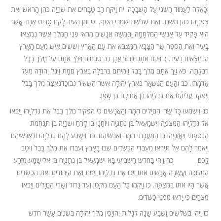
וְכָאֵלֶּה לַעַמּוּד הַשֵּׁנִי עַל הַשְּׂבָכָה.
יח
וַיִּקַּח רַב טַבָּחִים אֶת שְׂרָיָה כֹּהֵן הָרֹאשׁ וְאֶת
צְפַנְיָהוּ כֹּהֵן מִשְׁנֶה וְאֶת שְׁלֹשֶׁת שֹׁמְרֵי הַסַּף.
יט
וּמִן הָעִיר לָקַח סָרִיס אֶחָד אֲ‍שֶׁר
הוּא פָקִיד עַל אַנְשֵׁי הַמִּלְחָמָה וַחֲמִשָּׁה אֲנָשִׁים מֵרֹאֵי פְנֵי הַמֶּלֶךְ אֲשֶׁר נִמְצְאוּ
בָעִיר וְאֵת הַסֹּפֵר שַׂר הַצָּבָא הַמַּצְבִּא אֶת עַם הָאָרֶץ וְשִׁשִּׁים אִישׁ מֵעַם הָאָרֶץ
הַנִּמְצְאִים בָּעִיר.
כ
וַיִּקַּח אֹתָם נְבוּזַרְאֲדָן רַב טַבָּחִים וַיֹּלֶךְ אֹתָם עַל מֶלֶךְ בָּבֶל
רִבְלָתָה.
כא
וַיַּךְ אֹתָם מֶלֶךְ בָּבֶל וַיְמִיתֵם בְּרִבְלָה בְּאֶרֶץ חֲמָת וַיִּגֶל יְהוּדָה מֵעַל
אַדְמָתוֹ.
כב
וְהָעָם הַנִּשְׁאָר בְּאֶרֶץ יְהוּדָה אֲשֶׁר הִשְׁאִיר נְבוּכַדְנֶאצַּר מֶלֶךְ בָּבֶל
וַיַּפְקֵד עֲלֵיהֶם אֶת גְּדַלְיָהוּ בֶּן אֲחִיקָם בֶּן שָׁפָן.
כג
וַיִּשְׁמְעוּ כָל שָׂרֵי הַחֲיָלִים הֵמָּה וְהָאֲנָשִׁים כִּי הִפְקִיד מֶלֶךְ בָּבֶל אֶת גְּדַלְיָהוּ וַיָּבֹאוּ
אֶל גְּדַלְיָהוּ הַמִּצְפָּה וְיִשְׁמָעֵאל בֶּן נְתַנְיָה וְיוֹחָנָן בֶּן קָרֵחַ וּשְׂרָיָה בֶן תַּנְחֻמֶת
הַנְּטֹפָתִי וְיַאֲזַנְיָהוּ בֶּן הַמַּעֲכָתִי הֵמָּה וְאַנְשֵׁיהֶם.
כד
וַיִּשָּׁבַע לָהֶם גְּדַלְיָהוּ וּלְאַנְשֵׁיהֶם
וַיֹּאמֶר לָהֶם אַל תִּירְאוּ מֵעַבְדֵי הַכַּשְׂדִּים שְׁבוּ בָאָרֶץ וְעִבְדוּ אֶת מֶלֶךְ בָּבֶל וְיִטַב
לָכֶם.
כה
וַיְהִי בַּחֹדֶשׁ הַשְּׁבִיעִי בָּא יִשְׁמָעֵאל בֶּן נְתַנְיָה בֶּן אֱלִישָׁמָע מִזֶּרַע
הַמְּלוּכָה וַעֲשָׂרָה אֲנָשִׁים אִתּוֹ וַיַּכּוּ אֶת גְּדַלְיָהוּ וַיָּמֹת וְאֶת הַיְּהוּדִים וְאֶת הַכַּשְׂדִּים
אֲשֶׁר הָיוּ אִתּוֹ בַּמִּצְפָּה.
כו
וַיָּקֻמוּ כָל הָעָם מִקָּטֹן וְעַד גָּדוֹל וְשָׂרֵי הַחֲיָלִים וַיָּבֹאוּ
מִצְרָיִם כִּי יָרְאוּ מִפְּנֵי כַשְׂדִּים.
כז
וַיְהִי בִשְׁלֹשִׁים וָשֶׁבַע שָׁנָה לְגָלוּת יְהוֹיָכִין מֶלֶךְ יְהוּדָה בִּשְׁנֵים עָשָׂר חֹדֶשׁ