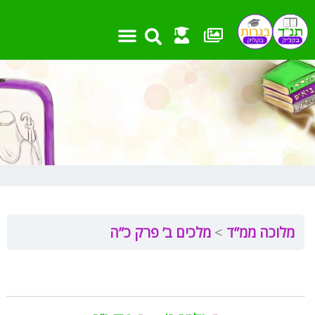
ילוג
תוכן
מלוכה ממ”ד
מלכים ב’ פרק כ”ה