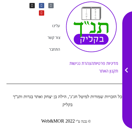
I
Y
F
T
n
o
a
i
s
u
c
k
t
e
t
t
a
b
u
o
g
o
b
k
r
o
e
עלינו
a
k
m
צור קשר
התחבר
מדיניות פרטיות
הצהרת נגישות
תקנון האתר
כל הזכויות שמורות למיטל חג’ג’, הילה בן יצחק ואתר בגרות ותנ”ך
בקליק
Web&MOR
2022
©
נבנה ע”י