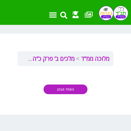
ילוג
תוכן
מלוכה ממ”ד
מלכים ב’ פרק כ”ה
מלכים ב’ פ