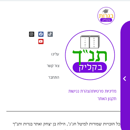
I
Y
F
T
n
o
a
i
s
u
c
k
t
e
t
t
a
b
u
o
g
o
b
k
r
o
e
עלינו
a
k
m
צור קשר
התחבר
מדיניות פרטיות
הצהרת נגישות
תקנון האתר
כל הזכויות שמורות למיטל חג’ג’, הילה בן יצחק ואתר בגרות ותנ”ך