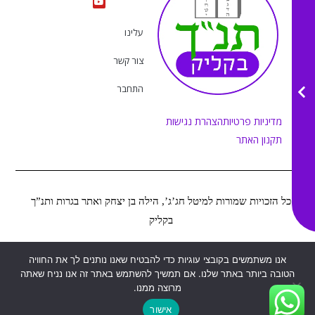
t
e
t
t
a
b
u
o
g
o
b
k
r
o
e
עלינו
a
k
m
צור קשר
התחבר
מדיניות פרטיות
הצהרת נגישות
תקנון האתר
כל הזכויות שמורות למיטל חג’ג’, הילה בן יצחק ואתר בגרות ותנ”ך
בקליק
Web&MOR
2022
אנו משתמשים בקובצי עוגיות כדי להבטיח שאנו נותנים לך את החוויה
©
נבנה ע”י
הטובה ביותר באתר שלנו. אם תמשיך להשתמש באתר זה אנו נניח שאתה
מרוצה ממנו.
אישור