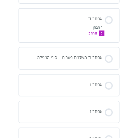
אסתר ד’
1 מבחן
הרחב
אסתר ה’ השלמת פערים – סוף המגילה
אסתר ו
אסתר ז