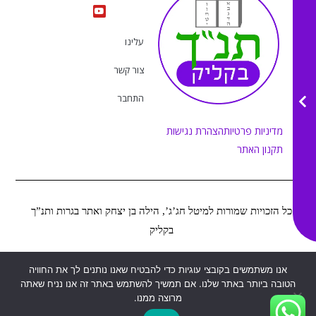
s
u
c
k
t
e
t
t
a
b
u
o
g
o
b
k
r
o
e
עלינו
a
k
m
צור קשר
התחבר
מדיניות פרטיות
הצהרת נגישות
תקנון האתר
כל הזכויות שמורות למיטל חג’ג’, הילה בן יצחק ואתר בגרות ותנ”ך
בקליק
Web&MOR
2022
אנו משתמשים בקובצי עוגיות כדי להבטיח שאנו נותנים לך את החוויה
©
נבנה ע”י
הטובה ביותר באתר שלנו. אם תמשיך להשתמש באתר זה אנו נניח שאתה
מרוצה ממנו.