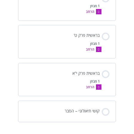
1 מבחן
הרחב
בראשית פרק ט’
1 מבחן
הרחב
בראשית פרק י”א
1 מבחן
הרחב
קושי תיאולוגי – הסבר