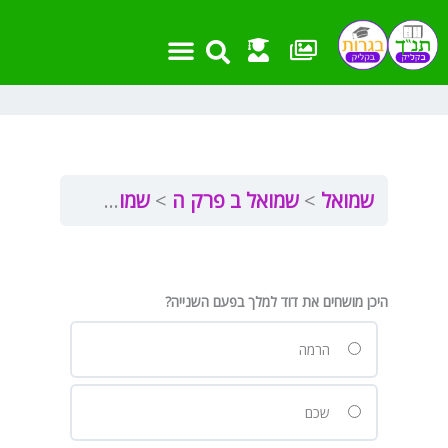
ילוג
תוכן
אמצעי עזר
שאלות בגרות
מבחנים ועבודות
חומר העשרה
פרקים וקישורים
שמואל
שמואל ב פרק ה
שמואל ב’ פרק ה מבדקון
היכן מושחים את דוד למלך בפעם השנייה?
הרמה
שכם