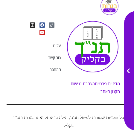
I
Y
F
T
n
o
a
i
s
u
c
k
t
e
t
t
a
b
u
o
g
o
b
k
r
o
e
עלינו
a
k
m
צור קשר
התחבר
מדיניות פרטיות
הצהרת נגישות
תקנון האתר
כל הזכויות שמורות למיטל חג’ג’, הילה בן יצחק ואתר בגרות ותנ”ך
בקליק