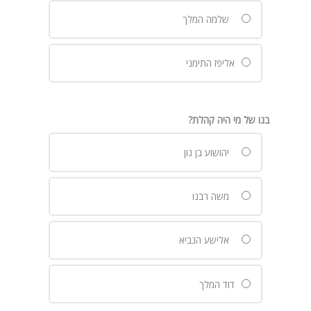
שלמה המלך
אליפז התימני
בנו של מי היה קהלת?
יהושוע בן נון
משה רבנו
אלישע הנביא
דוד המלך