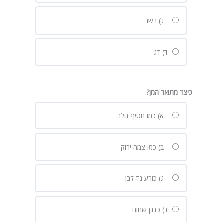
ג) בשר
ד) דג
כיצד מתואר המן
?
א) כמו חטיף חלב
ב) כמו צמח ירוק
ג) כזרע גד לבן
ד) כדגן שחום