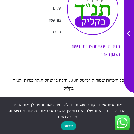
g
o
b
k
r
o
e
עלינו
a
k
m
צור קשר
התחבר
מדיניות פרטיות
הצהרת נגישות
תקנון האתר
כל הזכויות שמורות למיטל חג’ג’, הילה בן יצחק ואתר בגרות ותנ”ך
בקליק
אנו משתמשים בקובצי עוגיות כדי להבטיח שאנו נותנים לך את החוויה
Web&MOR
2022
©
נבנה ע”י
הטובה ביותר באתר שלנו. אם תמשיך להשתמש באתר זה אנו נניח שאתה
מרוצה ממנו.
אישור