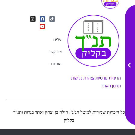
I
Y
F
T
n
o
a
i
s
u
c
k
t
e
t
t
a
b
u
o
g
o
b
k
r
o
e
עלינו
a
k
m
צור קשר
התחבר
מדיניות פרטיות
הצהרת נגישות
תקנון האתר
כל הזכויות שמורות למיטל חג’ג’, הילה בן יצחק ואתר בגרות ותנ”ך
בקליק