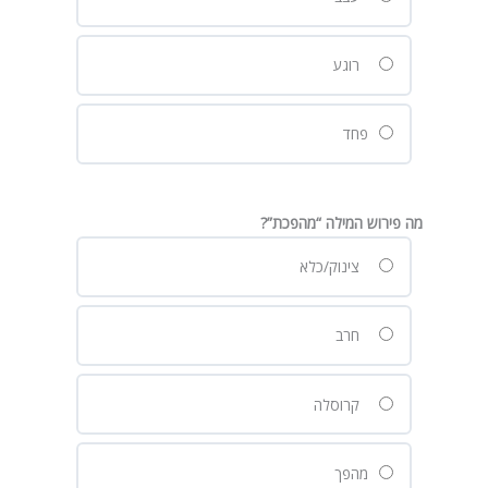
רוגע
פחד
מה פירוש המילה “מהפכת”?
צינוק/כלא
חרב
קרוסלה
מהפך