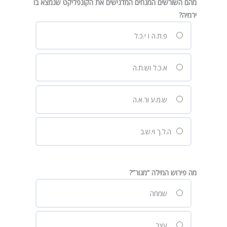
מהם השורשים המנחים המדגישים את הקונפליקט שנמצא בו
ירמיה?
פ.ת.ה ו י.כ.ל
א.כ.ל וש.ת.ה
ש.מ.ע ור.א.ה
ה.ל.ך וי.ש.ב
מה פירוש המילה “מגור”?
שמחה
עצב