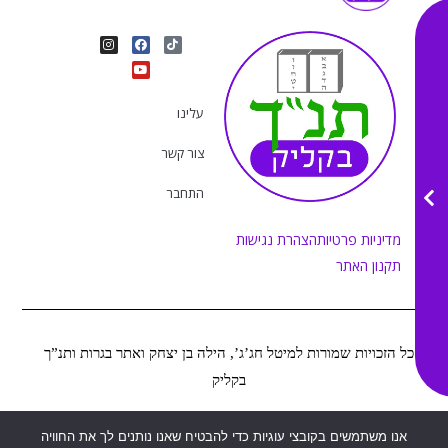
I
Y
F
T
n
o
a
i
s
u
c
k
t
e
t
t
a
b
u
o
g
o
b
k
r
o
e
עלינו
a
k
m
צור קשר
התחבר
מדיניות פרטיות
הצהרת נגישות
תקנון האתר
כל הזכויות שמורות למיטל חג’ג’, הילה בן יצחק ואתר בגרות ותנ”ך
בקליק
Web&MOR
2022
אנו משתמשים בקובצי עוגיות כדי להבטיח שאנו נותנים לך את החוויה
©
נבנה ע”י