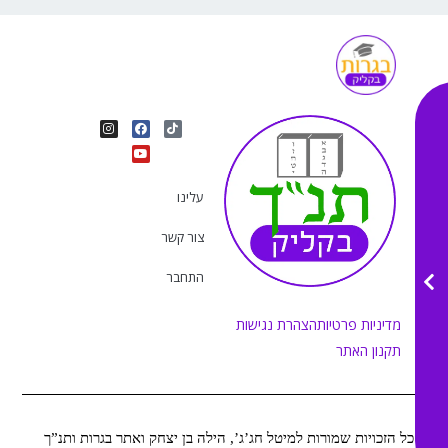
I
Y
F
T
n
o
a
i
s
u
c
k
t
e
t
t
a
b
u
o
g
o
b
k
r
o
e
עלינו
a
k
m
צור קשר
התחבר
מדיניות פרטיות
הצהרת נגישות
תקנון האתר
כל הזכויות שמורות למיטל חג’ג’, הילה בן יצחק ואתר בגרות ותנ”ך