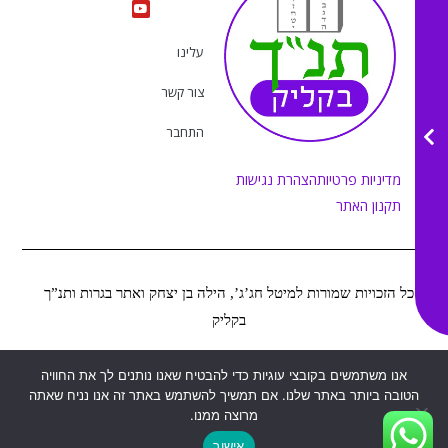
s
u
c
k
t
e
t
t
a
b
u
o
g
o
b
k
r
o
e
עלינו
a
k
m
צור קשר
התחבר
מדיניות פרטיות
הצהרת נגישות
תקנון האתר
כל הזכויות שמורות למיטל חג’ג’, הילה בן יצחק ואתר בגרות ותנ”ך
בקליק
אנו משתמשים בקובצי עוגיות כדי להבטיח שאנו נותנים לך את החוויה
Web&MOR
2022
©
נבנה ע”י
הטובה ביותר באתר שלנו. אם תמשיך להשתמש באתר זה אנו נניח שאתה
מרוצה ממנו.
אישור