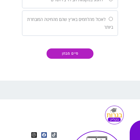
לאכול מהלחמים בארץ שהם מהחיטה המובחרת
ביותר
I
Y
F
T
n
o
a
i