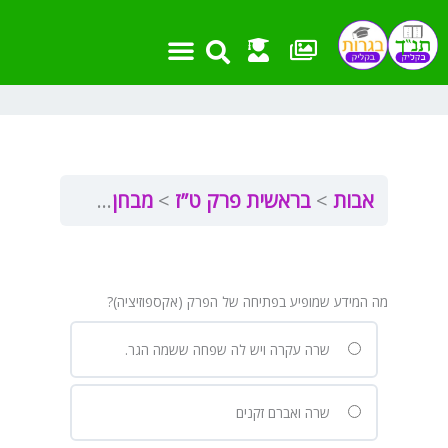
ילוג
תוכן
אבות
בראשית פרק ט”ז
מבחן בראשית פרק ט”ז
מה המידע שמופיע בפתיחה של הפרק (אקספוזיציה)?
שרה עקרה ויש לה שפחה ששמה הגר.
שרה ואברם זקנים