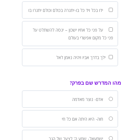
ידו בכל ויד כל בו-יתגרה בכולם וכולם יתגרו בו
על פני כל אחיו ישכון – ינסה להשתלט על
פני כל מקום אפשרי בעולם
ילך בדרך אביו ויהיה נאמן לאל
מהו המדרש שם בפרק?
אדם- נוצר מאדמה
חוה- היא היתה אם כל חי
ישמעאל- שמע ה' לצער של הגר