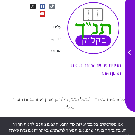
I
Y
F
T
n
o
a
i
s
u
c
k
t
e
t
t
a
b
u
o
g
o
b
k
r
o
e
עלינו
a
k
m
צור קשר
התחבר
מדיניות פרטיות
הצהרת נגישות
תקנון האתר
כל הזכויות שמורות למיטל חג’ג’, הילה בן יצחק ואתר בגרות ותנ”ך
בקליק
אנו משתמשים בקובצי עוגיות כדי להבטיח שאנו נותנים לך את החוויה
Web&MOR
2022
©
נבנה ע”י
הטובה ביותר באתר שלנו. אם תמשיך להשתמש באתר זה אנו נניח שאתה