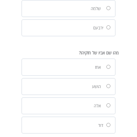
שלמה
ירבעם
מהו שם אביו של חזקיהו?
אחז
הושע
אלה
דוד