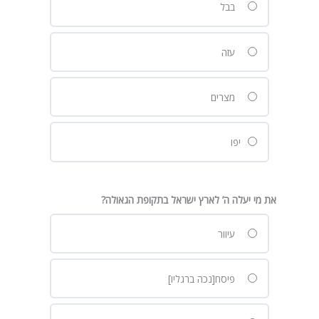
בבל
עזה
מצרים
יפו
את מי יעלה ה’ לארץ ישראל בתקופת הגאולה?
עיוור
פיסח[נכה ברגליו]