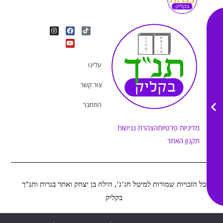
I
Y
F
T
n
o
a
i
s
u
c
k
t
e
t
t
a
b
u
o
g
o
b
k
r
o
e
עלינו
a
k
m
צור קשר
התחבר
מדיניות פרטיות
הצהרת נגישות
תקנון האתר
כל הזכויות שמורות למיטל חג’ג’, הילה בן יצחק ואתר בגרות ותנ”ך
בקליק