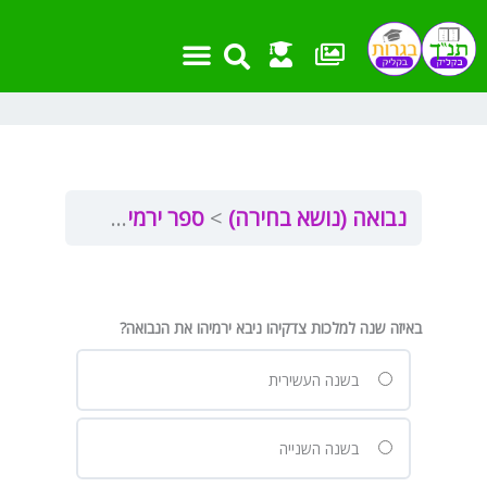
ילוג
תוכן
נבואה (נושא בחירה)
ספר ירמיה פרק ל”ב
יר
באיזה שנה למלכות צדקיהו ניבא ירמיהו את הנבואה?
בשנה העשירית
בשנה השנייה