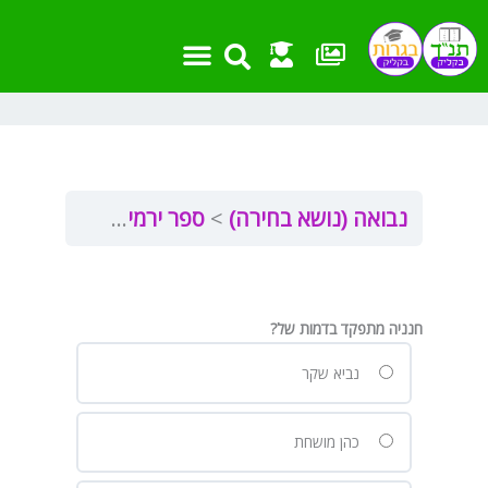
ילוג
תוכן
נבואה (נושא בחירה)
ספר ירמיה פרק כ”ח
י
חנניה מתפקד בדמות של?
נביא שקר
כהן מושחת