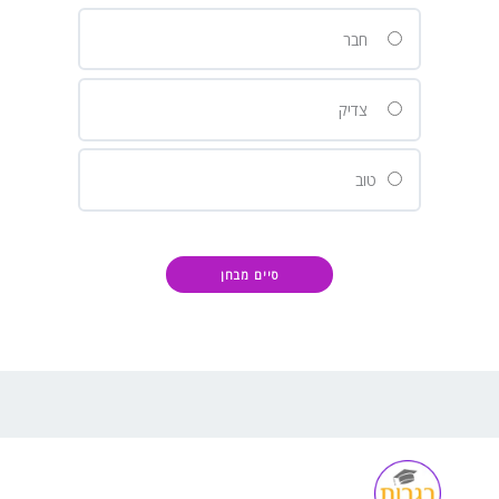
חבר
צדיק
טוב