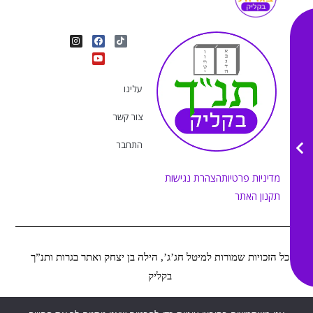
I
Y
F
T
n
o
a
i
s
u
c
k
t
e
t
t
a
b
u
o
g
o
b
k
r
o
e
עלינו
a
k
m
צור קשר
התחבר
מדיניות פרטיות
הצהרת נגישות
תקנון האתר
כל הזכויות שמורות למיטל חג’ג’, הילה בן יצחק ואתר בגרות ותנ”ך
בקליק