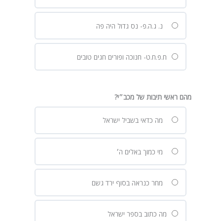
נ. ג.ה.פ- נס גדול היה פה
ח.פ.ח.ט- חנוכה ופורים חגים טובים
מהם ראשי תיבות של מכב״י?
מה כדאי בשביל ישראל
מי כמוך באלים ה׳
מחר כנראה בסוף ירד גשם
מה כתוב בספר ישראל