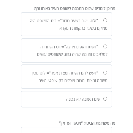
מהיכן לומדים שלוט התמנה לשופט העיר באותו זמן?
"ולוט יושב בשער סדום"= בית המשפט היה
ממוקם בשער בתקופת המקרא
"וישתחו אפים ארצה"=לוט משתחווה
למלאכים וזה מה שהיה נהוג ששופטים עושים
"ויעש להם משתה ומצות אפה"= לוט מכין
משתה ומצות ומצות אוכלים רק שופטי העיר
שום תשובה לא נכונה
מה משמעות הביטוי: “מנער ועד זקן”