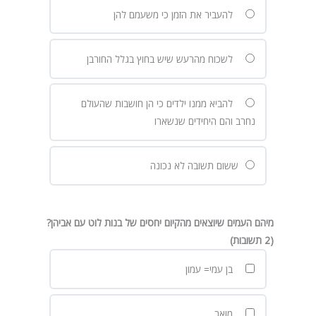
להעביר את הזמן כי משעמם להן
לשכוח מהרעש שיש בחוץ בגלל החורבן
להביא ממנו ילדים כי הן חושבות שהעולם
נחרב והם היחידים שנשארו
ששום תשובה לא נכונה
מיהם העמים שיוצאים מהקיום יחסים של בנות לוט עם אביהן?
(2 תשובות)
בן עמי= עמון
מואב