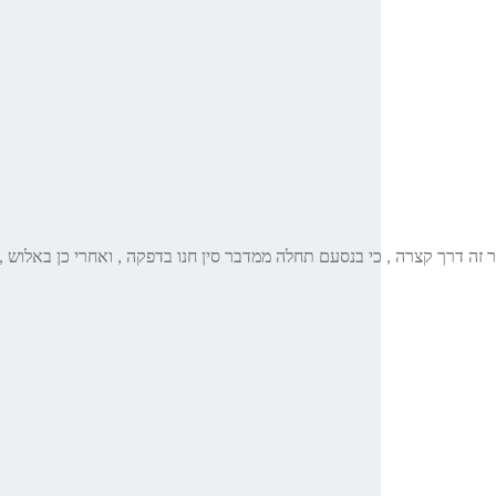
 זה דרך קצרה , כי בנסעם תחלה ממדבר סין חנו בדפקה , ואחרי כן באלוש ,