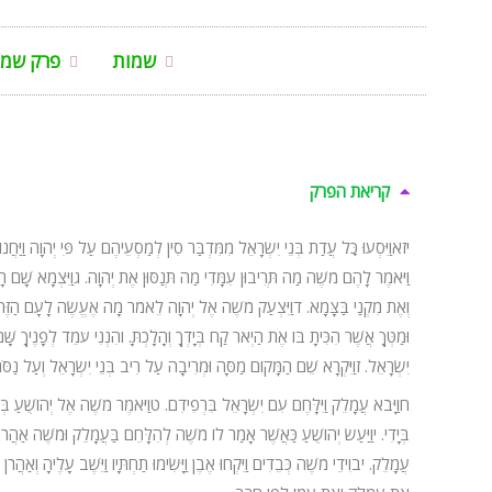
שמות
פרק שמו
קריאת הפרק
יזאוַיִּסְעוּ כׇּל עֲדַת בְּנֵי יִשְׂרָאֵל מִמִּדְבַּר סִין לְמַסְעֵיהֶם עַל פִּי יְהֹוָה וַיַּחֲנ
וַיֹּאמֶר לָהֶם מֹשֶׁה מַה תְּרִיבוּן עִמָּדִי מַה תְּנַסּוּן אֶת יְהֹוָה. גוַיִּצְמָא שָׁם הָ
וְאֶת מִקְנַי בַּצָּמָא. דוַיִּצְעַק מֹשֶׁה אֶל יְהֹוָה לֵאמֹר מָה אֶעֱשֶׂה לָעָם הַזֶּה ע
וּמַטְּךָ אֲשֶׁר הִכִּיתָ בּוֹ אֶת הַיְאֹר קַח בְּיָדְךָ וְהָלָכְתָּ. והִנְנִי עֹמֵד לְפָנֶיךָ שָּׁם
יִשְׂרָאֵל. זוַיִּקְרָא שֵׁם הַמָּקוֹם מַסָּה וּמְרִיבָה עַל רִיב בְּנֵי יִשְׂרָאֵל וְעַל נַסֹּ
חוַיָּבֹא עֲמָלֵק וַיִּלָּחֶם עִם יִשְׂרָאֵל בִּרְפִידִם. טוַיֹּאמֶר מֹשֶׁה אֶל יְהוֹשֻׁעַ 
בְּיָדִי. יוַיַּעַשׂ יְהוֹשֻׁעַ כַּאֲשֶׁר אָמַר לוֹ מֹשֶׁה לְהִלָּחֵם בַּעֲמָלֵק וּמֹשֶׁה אַהֲרֹן 
עֲמָלֵק. יבוִידֵי מֹשֶׁה כְּבֵדִים וַיִּקְחוּ אֶבֶן וַיָּשִׂימוּ תַחְתָּיו וַיֵּשֶׁב עָלֶיהָ וְאַהֲרֹ