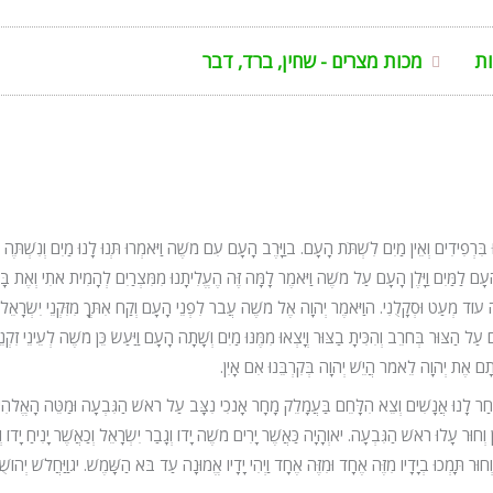
ת
מכות מצרים - שחין, ברד, דבר
וּ בִּרְפִידִים וְאֵין מַיִם לִשְׁתֹּת הָעָם. בוַיָּרֶב הָעָם עִם מֹשֶׁה וַיֹּאמְרוּ תְּנוּ לָנוּ מַיִם וְנִשְׁתֶּה
עָם לַמַּיִם וַיָּלֶן הָעָם עַל מֹשֶׁה וַיֹּאמֶר לָמָּה זֶּה הֶעֱלִיתָנוּ מִמִּצְרַיִם לְהָמִית אֹתִי וְאֶת בָּנ
וֹד מְעַט וּסְקָלֻנִי. הוַיֹּאמֶר יְהֹוָה אֶל מֹשֶׁה עֲבֹר לִפְנֵי הָעָם וְקַח אִתְּךָ מִזִּקְנֵי יִשְׂרָאֵל
 עַל הַצּוּר בְּחֹרֵב וְהִכִּיתָ בַצּוּר וְיָצְאוּ מִמֶּנּוּ מַיִם וְשָׁתָה הָעָם וַיַּעַשׂ כֵּן מֹשֶׁה לְעֵינֵי זִקְנֵ
תָם אֶת יְהֹוָה לֵאמֹר הֲיֵשׁ יְהֹוָה בְּקִרְבֵּנוּ אִם אָיִן.
בְּחַר לָנוּ אֲנָשִׁים וְצֵא הִלָּחֵם בַּעֲמָלֵק מָחָר אָנֹכִי נִצָּב עַל רֹאשׁ הַגִּבְעָה וּמַטֵּה הָאֱלֹהִ
וְחוּר עָלוּ רֹאשׁ הַגִּבְעָה. יאוְהָיָה כַּאֲשֶׁר יָרִים מֹשֶׁה יָדוֹ וְגָבַר יִשְׂרָאֵל וְכַאֲשֶׁר יָנִיחַ יָדוֹ וְ
ן וְחוּר תָּמְכוּ בְיָדָיו מִזֶּה אֶחָד וּמִזֶּה אֶחָד וַיְהִי יָדָיו אֱמוּנָה עַד בֹּא הַשָּׁמֶשׁ. יגוַיַּחֲלֹשׁ יְהוֹשֻׁ