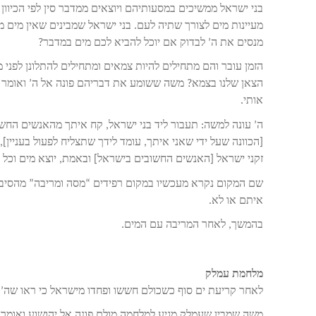
בני ישראל ממשיכים במסעותיהם ויוצאים ממדבר סין לפי הכיוו
מעיינות מים לצורך שתיה לעם. בני ישראל שמבינים שאין מים
מנסים את ה’ לבדוק אם יוכל להביא לכם מים במדבר?
הזמן עובר והם מתחילים להיות צמאים ומתחילים להתלונן לפני מ
הצאן שלנו בצמא? משה ששומע את דבריהם פונה אל ה’ ואומר ל
אותי.
ה’ עונה למשה: תעבור ליד בני ישראל, קח איתך מהאנשים החשו
[הכוונה שעל ידי שאני איתך, עומד לידך שתצליח לפעול בעניין
זקני ישראל [האנשים החשובים בישראל] ובאמת, יוצא מים וכל
שם המקום נקרא מעכשיו במקום רפידים “מסה ומריבה” מהסיבה 
איתם או לא.
בהמשך, לאחר המריבה עם המים.
מלחמת עמלק
לאחר קריעת ים סוף כשכולם חששו ופחדו מישראל כי ראו שה’ 
משה שמבין שעמלק מגיע למלחמה מולם פונה אל יהושוע ואומר 