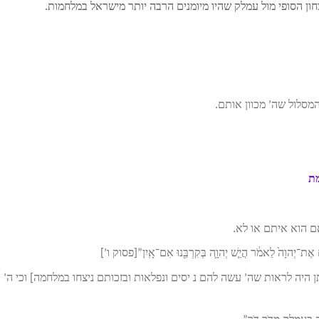
ון הסופי מול עמלק שהיו מיומנים הרבה יותר מישראל במלחמות.
מסלול שה’ מכוון אותם.
מת
תָ֤ם אֶת־יְהוָה֙ לֵאמֹ֔ר הֲיֵ֧שׁ יְהוָ֛ה בְּקִרְבֵּ֖נוּ אִם־אָֽיִן”[פסוק ו’]
ן היה לראות שה’ עשה להם נ יסים ונפלאות ובזכותם ניצחו במלחמה] וכי ה’