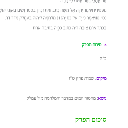
אֶת עֲמָלֵק וְאֶת עַמּוֹ לְפִי חָרֶב.
מפטירידוַיֹּאמֶר יְהֹוָה אֶל מֹשֶׁה כְּתֹב זֹאת זִכָּרוֹן בַּסֵּפֶר וְשִׂים בְּאׇזְנֵי יְהוֹשֻׁ
נִסִּי. טזוַיֹּאמֶר כִּי יָד עַל כֵּס יָהּ[1] מִלְחָמָה לַיהֹוָה בַּעֲמָלֵק מִדֹּר דֹּר.
בכתר ארם צובה היה כתוב כֵּסְיָהּ בתיבה אחת
סיכום הפרק
ב”ה
מיקום
: שמות פרק ט”ז
נושא
:
מחסור המים במדבר והמלחמה מול עמלק.
סיכום הפרק