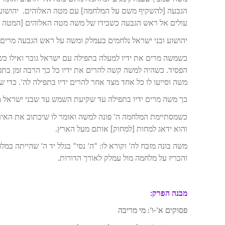
הגבעה [להשקיף משם על המלחמה] עם מטה האלוהים. יהושוע בו
עולים אל ראש הגבעה כשבידו של משה מטה האלוהים [המטה ש
יהושוע ובני ישראל נלחמים בעמלק ומשה על ראש הגבעה מרים 
כשמשה מרים את ידיו למעלה בתפילה עם ישראל גובר ואילו כשי
הפסיד. כשהיה למשה קשה להרים את ידיו כל כך הרבה זמן בתפיל
משה וסייעו לו כל אחד מצד אחר להרים ידיו בתפילה לה’. כדי 
כך משה מרים ידיו בתפילה עד שקיעת השמש עד שבני ישראל מ
כשמסתיימת המלחמה ה’ פונה למשה ואומר לו שיכתוב את האירוע
והוא ידאג למחות [למחוק] אותם מעל הארץ.
משה בונה מזבח לה’ וקורא לו: “ה’ נסי” בגלל יד ה’ שהייתה במל
והכריז על מלחמה מול עמלק לאורך הדורות.
מבנה הפרק:
פסוקים א’-ו’: מי מריבה