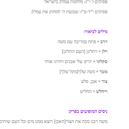
פסוקים ז’-י”ג: מלחמת עמלק בישראל
פסוקים י”ד-ט”ז: שבועת ה’ למחוק את עמלק
מילים לביאור:
וירב
= פתח במריבה עם משה
וילן
= ויתלונן [העם התלונן]
סקלוני
= יזרקו עלי אבנים ויהרגו אותי
מטך
= מטה שלך[מקל שלך]
צור
= אבן, סלע
וייחלש
= החליש
ניסים המופיעים בפרק:
משה רבנו מכה את הצור[האבן] ויוצא ממנו מים וכל העם שותי