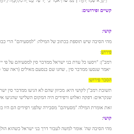
” וַיִּקְרָ֥א שְׁמ֖וֹ יְהוָ֥ה ׀ נִסִּֽי׃
טז
וַיֹּ֗אמֶר כִּֽי־יָד֙ עַל־כֵּ֣ס יָ֔הּ מִלְחָמָ֥ה לַֽיהוָ֖ה
קשיים ופירושים:
קושי:
מהי הסיבה שיש תוספת בכתוב של המילה: “למסעיהם” הרי כבר 
פירוש
:
רמב”ן: “ויסעו כל עדת בני ישראל ממדבר סין למסעיהם על פי יי’ 
יאמר שנסעו ממדבר סין , שחנו שם בנסעם מאילים (ראה שמ’ טז ,
הסבר פירוש:
תשובת רמב”ן לקושי היא: מכיוון שהם לא הגיעו ממדבר סין ישר
שנקראים: דפקה ואלוש ורפידים היה המקום השלישי שהגיעו אלי
זאת אומרת המילה “מסעיהם” מסבירה שלפני רפידים הם היו בעו
קושי
:
מהי הסיבה שה’ אומר למשה לעבור דרך בני ישראל כשהוא הולך ל