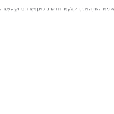
עַ כִּי מָחֹה אֶמְחֶה אֶת זֵכֶר עֲמָלֵק מִתַּחַת הַשָּׁמָיִם. טווַיִּבֶן מֹשֶׁה מִזְבֵּחַ וַיִּקְרָא שְׁמוֹ יְהֹו