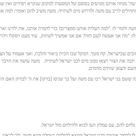
ן שה’ מנחה אותם ומגיעים בסופם של המסעות למקום שנקרא רפידים ואין ש
 מתחילים לריב עם משה ולדרוש מים לשתייה. משה משיב להם ואומר: למה א
שה ולומר לו: “למה העלית אותנו ממצרים? כדי להמית אותנו, את ילדינו ואת
ו: “מה אני אעשה לעם הזה? אם אני אמשיך לשתוק, עוד מעט ויסקלו ויהרג
בים שבישראל, קח מטך, המקל שבו הכית ביאור והלכת, ואני אעמוד על הצו
], תכה את הצור ויצאו ממנו מים לבני ישראל לשתייה. משה עושה את הדבר ל
 העם והצאן שותים מהמים.
ששם בני ישראל רבו עם משה ועל כך שניסו [בדקו] את ה’ לבדוק האם הו
נלחם להם, עם עמלק העז לבוא ולהילחם מול ישראל.
לו לבחור אנשים מבני ישראל ושיצא להילחם בעמלק והוא משה, ילך לראש