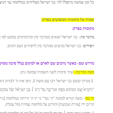
כל זמן שמשה מתפלל לה’ בני ישראל מצליחים במלחמה עד הניצח
שמות של מקומות המופיעים בפרק:
מקומות בפרק:
מדבר סין
– בני ישראל יוצאים ממדבר סין ומתקדמים במסע לפי ה
רפידים-
בני ישראל מגיעים ממדבר סין לרפידים ושם חונים.
מדרש שם- כאשר נותנים שם לאדם או למקום בגלל סיבה מסוי
מסה ומריבה-
שתי סיבות לשני השמות שמשה נתן:
1.מכיוון ששם בני ישראל רבו עם משה 2. ניסו את ה’ לבדוק האם הוא איתם או לא.
“וַיִּקְרָא֙ שֵׁ֣ם הַמָּק֔וֹם מַסָּ֖ה וּמְרִיבָ֑ה עַל־רִ֣יב ׀ בְּנֵ֣י יִשְׂרָאֵ֗ל וְעַ֨ל נַסֹּ
ה’ נסי
– משה קורא למזבח “ה’ נסי” כי יד ה’ הייתה במלחמה [נית
הרים ידו [צורת שבועה] והודיע על מלחמה נצחית מול עמלק.