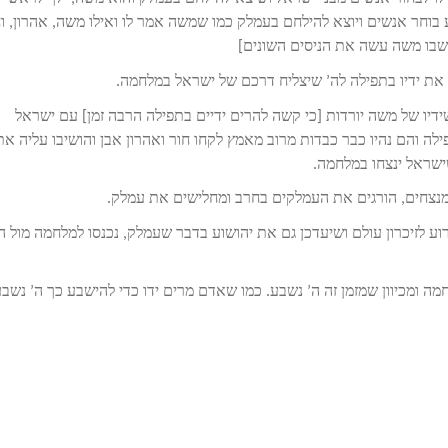
חר אנשים ויוצא להילחם בעמלק כמו שמשה אמר לו ואילו משה, אהרון, וח
בו משה עשה את הניסים השונים]
את ידיו בתפילה לה’ שיצליח דרכם של ישראל במלחמה.
דיו של משה יורדות [כי קשה להרים ידיים בתפילה הרבה זמן] עם ישראל
ה והם נהיו כבר כבדות מרוב מאמץ לקחו חור ואהרון אבן והושיבו עליה את
שישראל ינצחו במלחמה.
נצחים, הורגים את העמלקים בחרב ומחלישים את עמלק.
 לזיכרון עולם ושיעדכן גם את יהושוע בדבר שעמלק, נכנסו למלחמה מול ה
חמה ומכיוון שמזמן זה ה’ נשבע. כמו שאדם מרים ידו כדי להישבע כך ה’ נשב