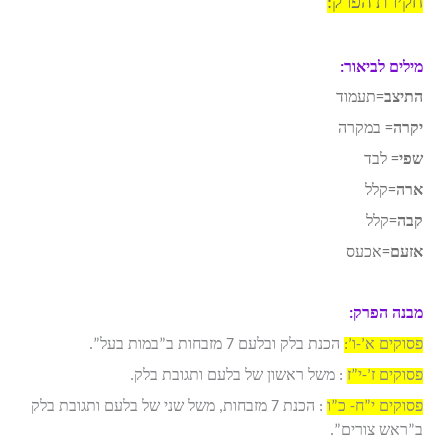
חקירת הפרק:
מילים לביאור:
התיצב
=תעמוד
יקרה
= במקרה
שפי
= לבד
ארה
=קלל
קבה
=קלל
אזעם
=אכעס
מבנה הפרק:
פסוקים א’-ו’:
הכנת בלק ובלעם 7 מזבחות ב”במות בעל”.
פסוקים ז’-י”ז
: משל ראשון של בלעם ותגובת בלק.
פסוקים י”ח- כ”ו
: הכנת 7 מזבחות, משל שני של בלעם ותגובת בלק
ב”ראש צורים”.