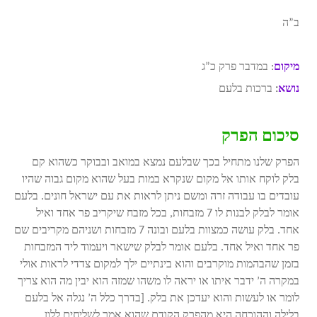
ב”ה
מיקום
: במדבר פרק כ”ג
נושא
:
ברכות בלעם
סיכום הפרק
הפרק שלנו מתחיל בכך שבלעם נמצא במואב ובבוקר כשהוא קם
בלק לוקח אותו אל מקום שנקרא במות בעל שהוא מקום גבוה שהיו
עובדים בו עבודה זרה ומשם ניתן לראות את עם ישראל חונים. בלעם
אומר לבלק לבנות לו 7 מזבחות, בכל מזבח שיקריב פר אחד ואיל
אחד. בלק עושה כמצוות בלעם ובונה 7 מזבחות ושניהם מקריבים שם
פר אחד ואיל אחד. בלעם אומר לבלק שישאר ויעמוד ליד המזבחות
בזמן שהבהמות מוקרבים והוא בינתיים ילך למקום צדדי לראות אולי
במקרה ה’ ידבר איתו או יראה לו משהו שמזה הוא יבין מה הוא צריך
לומר או לעשות והוא יעדכן את בלק. [בדרך כלל ה’ נגלה אל בלעם
בלילה וההוכחה היא מהפרק הקודם שהוא אמר לשליחים ללון