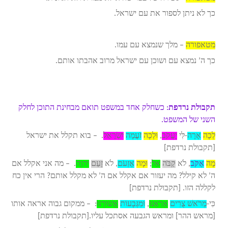
כך לא ניתן לספור את עם ישראל.
מטאפורה
– מלך שנמצא עם עמו.
כך ה’ נמצא עם ושוכן עם ישראל מרוב אהבתו אותם.
תקבולת נרדפת
: כשחלק אחד במשפט תואם מבחינת התוכן לחלק
השני של המשפט.
לְכָה
אָרָה
-לִּי
יַעֲקֹב
,
וּלְכָה
זֹעֲמָה
יִשְׂרָאֵל
. – בוא תקלל את ישראל
[תקבולת נרדפת]
מָה
אֶקֹּב
, לֹא
קַבֹּה
אֵל
;
וּמָה
אֶזְעֹם
, לֹא
זָעַם
יְהוָה
. – מה אני אקלל אם
ה’ לא קילל? מה יעזור אם אקלל אם ה’ לא מקלל אותם? הרי אין כח
לקללה הזו. [תקבולת נרדפת]
כִּי-
מֵרֹאשׁ צֻרִים
אֶרְאֶנּוּ
,
וּמִגְּבָעוֹת
אֲשׁוּרֶנּוּ
: – ממקום גבוה אראה אותו
[מראש ההר] ומראש הגבעה אסתכל עליו.[תקבולת נרדפת]