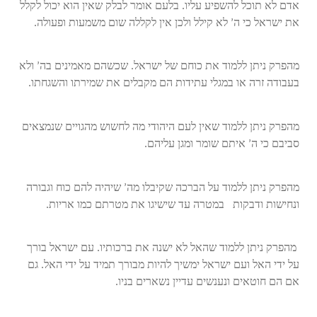
אדם לא תוכל להשפיע עליו. בלעם אומר לבלק שאין הוא יכול לקלל
את ישראל כי ה’ לא קילל ולכן אין לקללה שום משמעות ופעולה.
מהפרק ניתן ללמוד את כוחם של ישראל. שכשהם מאמינים בה’ ולא
בעבודה זרה או במגלי עתידות הם מקבלים את שמירתו והשגחתו.
מהפרק ניתן ללמוד שאין לעם היהודי מה לחשוש מהגויים שנמצאים
סביבם כי ה’ איתם שומר ומגן עליהם.
מהפרק ניתן ללמוד על הברכה שקיבלו מה’ שיהיה להם כוח וגבורה
ונחישות ודבקות במטרה עד שישיגו את מטרתם כמו אריות.
מהפרק ניתן ללמוד שהאל לא ישנה את ברכותיו. עם ישראל בורך
על ידי האל ועם ישראל ימשיך להיות מבורך תמיד על ידי האל. גם
אם הם חוטאים ונענשים עדיין נשארים בניו.