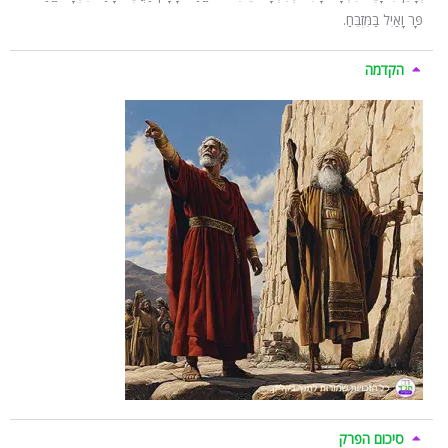
פָּר וָאַיִל בַּמִּזְבֵּחַ.
הקדמה
סיכום הפרק