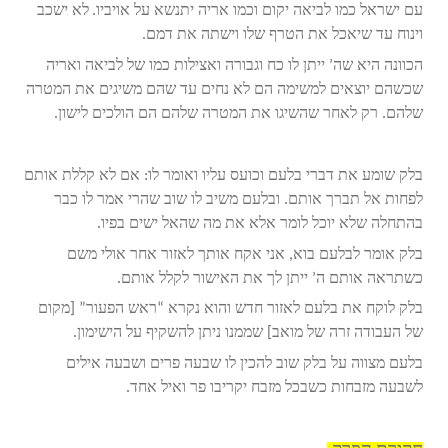
עם ישראל כמו לביאה יקום וכמו אריה יתנשא על אויביו.
לא ישכב
וינוח עד שיאכל את הטרף שלו וישתה את דמם.
הכוונה היא שה’ ייתן לו כח וגבורה ואצילות כמו של לביאה ואריה
שכשהם יוצאים למשימה הם לא נחים עד שהם משיגים את המטרה
שלהם. רק לאחר שהשיגו את המטרה שלהם הם הולכים לישון.
בלק שומע את דברי בלעם וכועס עליו ואומר לו: אם לא קללת אותם
לפחות אל תברך אותם. ובלעם משיב לו שוב שהרי אמר לו כבר
בהתחלה שלא יוכל לומר אלא את מה שהאל ישים בפיו.
בלק אומר לבלעם בוא, אני אקח אותך לאזור אחר אולי משם
כשתראה אותם ה’ ייתן לך את האישור לקלל אותם.
בלק לוקח את בלעם לאזור חדש והוא נקרא “ראש הפעור” [מקום
של העבודה זרה של מואב] שממנו ניתן להשקיף על הישימון.
בלעם מצווה על בלק שוב להכין לו שבעה פרים ושבעה אילים
לשבעה מזבחות כשבכל מזבח יקריבו פר ואיל אחד.