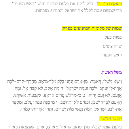
פסוקים כ”ז- ל’
: בלק לוקח את בלעם למקום חדש “ראש הפעור”
כדי שמשם ינסה לקלל את ישראל והכנת 7 מזבחות.
שמות של מקומות המופיעים בפרק:
במות בעל
שדה צופים
ראש הפעור
משל ראשון:
וַיִּשָּׂא מְשָׁלוֹ, וַיֹּאמַר: מִן-אֲרָם יַנְחֵנִי בָלָק מֶלֶךְ-מוֹאָב, מֵהַרְרֵי-קֶדֶם–לְכָה
אָרָה-לִּי יַעֲקֹב, וּלְכָה זֹעֲמָה יִשְׂרָאֵל. ח מָה אֶקֹּב, לֹא קַבֹּה אֵל; וּמָה
אֶזְעֹם, לֹא זָעַם יְהוָה. ט כִּי-מֵרֹאשׁ צֻרִים אֶרְאֶנּוּ, וּמִגְּבָעוֹת אֲשׁוּרֶנּוּ:
הֶן-עָם לְבָדָד יִשְׁכֹּן, וּבַגּוֹיִם לֹא יִתְחַשָּׁב. י מִי מָנָה עֲפַר יַעֲקֹב, וּמִסְפָּר
אֶת-רֹבַע יִשְׂרָאֵל; תָּמֹת נַפְשִׁי מוֹת יְשָׁרִים, וּתְהִי אַחֲרִיתִי כָּמֹהוּ.
הסבר המשל:
בלעם אומר שבלק מלך מואב קרא לו מארצו, ארם שנמצאת באזור