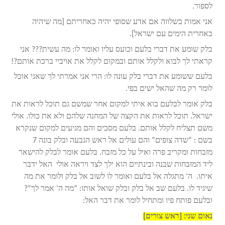
לספור.
אני אמות בשלווה אם אדע שסופי יהיה כאחריתם [מה שיהיה
באחרית הימים עם ישראל].
בלק שומע את דברי בלעם וכועס עליו ואומר לו: מה עשית??? אני
קראתי לך לבוא ולקלל אותם ובמקום לקלל את אויביי ברכת אותם?!
בלעם ששומע את דברי בלק עונה לו: הרי אני אמרתי לך שאני אוכל
לומר רק מה שהאל ישים בפי.
בלק אומר לבלעם בוא איתי למקום אחר שמשם גם תוכל לראות את
ישראל. תוכל לראות את הקצה של המחנה שלהם ולא את כולו. אולי
משם תצליח לקלל אותם. בלעם מסכים והם מגיעים למקום שנקרא
בשם : “שדה צופים” והם עולים אל ראש הגבעה ובלק בונה 7
מזבחות ומקריב פרה ואיל על כל מזבח. בלעם אומר לבלק להישאר
ליד המזבחות שבנה ובינתיים הוא ילך לצד ויראה אולי האל ידבר
איתו. ה’ מתגלה אל בלעם ואומר לו לשוב אל בלק ולומר את מה
שיגיד לו. בלעם שב אל בלק ובלק שואל אותו: “מה ה’ אמר לך”?
ובלעם פותח פיו ומתחיל לומר את דבר האל:
נאום שני: [ראש צורים]