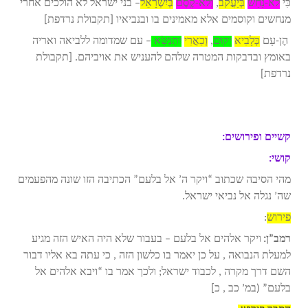
כִּי
לֹא-נַחַשׁ
בְּיַעֲקֹב
,
וְלֹא-קֶסֶם
בְּיִשְׂרָאֵל
– בני ישראל לא הולכים אחרי
מנחשים וקוסמים אלא מאמינים בו ובנביאיו [תקבולת נרדפת]
הֶן-עָם
כְּלָבִיא
יָקוּם
,
וְכַאֲרִי
יִתְנַשָּׂא
– עם שמדומה ללביאה ואריה
באומץ ובדבקות המטרה שלהם להעניש את אויביהם. [תקבולת
נרדפת]
קשיים ופירושים:
קושי:
מהי הסיבה שכתוב “ויקר ה’ אל בלעם” הכתיבה הזו שונה מהפעמים
שה’ נגלה אל נביאי ישראל.
פירוש
:
רמב”ן:
ויקר אלהים אל בלעם – בעבור שלא היה האיש הזה מגיע
למעלת הנבואה , על כן יאמר בו כלשון הזה , כי עתה בא אליו דבור
השם דרך מקרה , לכבוד ישראל; ולכך אמר בו “ויבא אלהים אל
בלעם” (במ’ כב , כ]