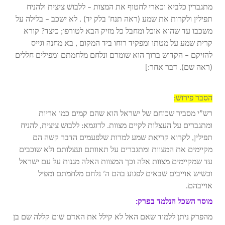
מתגברין כלביא וכארי לחטוף את המצות – ללבוש ציצית ולהניח
תפילין ולקרות את שמע (ראה תנח’ בלק יד) . לא ישכב – בלילה על
משכבו עד שהוא אוכל ומחבל כל מזיק הבא לטורפו; כיצד? קורא
קרית שמע על מטתו ומפקיד רוחו ביד המקום , בא מחנה וגייס
להזיקם – הקדוש ברוך הוא שומרם ונלחם מלחמתם ומפילים חללים
(ראה שם). דבר אחר:]
הסבר פירוש:
רש”י מסביר שכוחם של ישראל הוא שהם קמים כמו אריות
ומתגברים על העצלות לקיים מצוות. לדוגמא: ללבוש ציצית, להניח
תפילין, לקרוא קריאת שמע למרות שלפעמים הדבר קשה הם
מקיימים את המצוות ומתגברים על תאוותם ועצלותם ולא שוכבים
עד שמקיימים מצוות אלה וכך המצוות האלה מגנות על עם ישראל
וכשיש אוייבים שבאים לפגוע בהם ה’ נלחם מלחמתם ומפיל
אוייבהם.
מוסר השכל הנלמד בפרק:
מהפרק ניתן ללמוד שאם האל לא קילל את האדם שום קללה שם בן