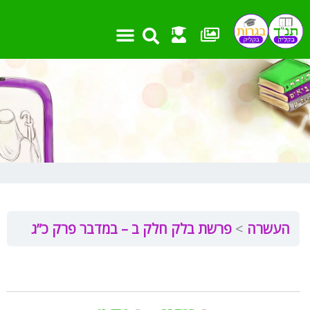
ילוג
תוכן
אמצעי עזר
שאלות בגרות
מבחנים ועבודות
חומר העשרה
פרקים וקישורים
העשרה
פרשת בלק חלק ב – במדבר פרק כ”ג