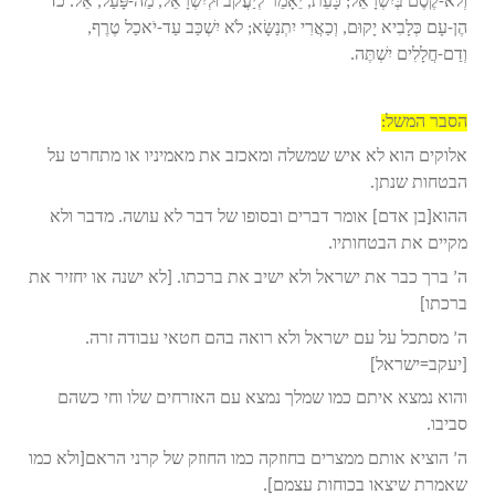
וְלֹא-קֶסֶם בְּיִשְׂרָאֵל; כָּעֵת, יֵאָמֵר לְיַעֲקֹב וּלְיִשְׂרָאֵל, מַה-פָּעַל, אֵל. כד
הֶן-עָם כְּלָבִיא יָקוּם, וְכַאֲרִי יִתְנַשָּׂא; לֹא יִשְׁכַּב עַד-יֹאכַל טֶרֶף,
וְדַם-חֲלָלִים יִשְׁתֶּה.
הסבר המשל:
אלוקים הוא לא איש שמשלה ומאכזב את מאמיניו או מתחרט על
הבטחות שנתן.
ההוא[בן אדם] אומר דברים ובסופו של דבר לא עושה. מדבר ולא
מקיים את הבטחותיו.
ה’ ברך כבר את ישראל ולא ישיב את ברכתו. [לא ישנה או יחזיר את
ברכתו]
ה’ מסתכל על עם ישראל ולא רואה בהם חטאי עבודה זרה.
[יעקב=ישראל]
והוא נמצא איתם כמו שמלך נמצא עם האזרחים שלו וחי כשהם
סביבו.
ה’ הוציא אותם ממצרים בחוזקה כמו החוזק של קרני הראם[ולא כמו
שאמרת שיצאו בכוחות עצמם].