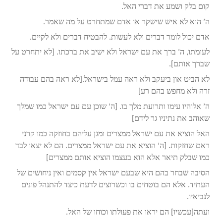
קום בלק ושמע את דברי האל.
ה’ הוא לא איש שישקר או אדם שמתחרט על מה שאמר.
אדם יכול לומר דברים ולא לעשות. להבטיח דברים ולא לקיים.
לעומתו, ה’ ברך את עם ישראל ולא ישיב את ברכתו. [לא יתחרט על
שברך אותם].
לא הביט און ביעקב ולא ראה עמל בישראל.[לא ראה בהם עבודה
זרה ולא מחפש בהם רע]
ה’ אלוהיו עימו ותרועת מלך בו. [ה’ שוכן עם עם ישראל כמו שמלך
שאוהב את נתיניו גר לידם]
האל הוציא את עם ישראל ממצרים ומגן עליהם בחוזקה כמו קרני
ראם שחזקות. [ה’ הוציא את עם ישראל ממצרים. הם לא יצאו לבד
כמו שבלק תיאר אלא הוא בעצמו הוציא אותם ממצרים]
הסיבה שבחר בהם היא שבעם ישראל אין קסמים ואין ניחושים של
העתיד. אלא הם בוטחים בו וכשרוצים לדעת כיצד להתנהל פונים
לנביאיו.
ועתה[עכשיו] הם יראו את פעולתו וכוחו של האל.