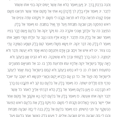
וְהִנֵּה בֵּרַכְתָּ בָרֵךְ. יב וַיַּעַן וַיֹּאמַר הֲלֹא אֵת אֲשֶׁר יָשִׂים יְהוָה בְּפִי אֹתוֹ אֶשְׁמֹר
לְדַבֵּר. יג וַיֹּאמֶר אֵלָיו בָּלָק לך [לְכָה] נָּא אִתִּי אֶל מָקוֹם אַחֵר אֲשֶׁר תִּרְאֶנּוּ מִשָּׁם
אֶפֶס קָצֵהוּ תִרְאֶה וְכֻלּוֹ לֹא תִרְאֶה וְקָבְנוֹ לִי מִשָּׁם. יד וַיִּקָּחֵהוּ שְׂדֵה צֹפִים אֶל
רֹאשׁ הַפִּסְגָּה וַיִּבֶן שִׁבְעָה מִזְבְּחֹת וַיַּעַל פָּר וָאַיִל בַּמִּזְבֵּחַ. טו וַיֹּאמֶר אֶל בָּלָק
הִתְיַצֵּב כֹּה עַל עֹלָתֶךָ וְאָנֹכִי אִקָּרֶה כֹּה. טז וַיִּקָּר יְהוָה אֶל בִּלְעָם וַיָּשֶׂם דָּבָר בְּפִיו
וַיֹּאמֶר שׁוּב אֶל בָּלָק וְכֹה תְדַבֵּר. יז וַיָּבֹא אֵלָיו וְהִנּוֹ נִצָּב עַל עֹלָתוֹ וְשָׂרֵי מוֹאָב אִתּוֹ
וַיֹּאמֶר לוֹ בָּלָק מַה דִּבֶּר יְהוָה. יח וַיִּשָּׂא מְשָׁלוֹ וַיֹּאמַר קוּם בָּלָק וּשֲׁמָע הַאֲזִינָה עָדַי
בְּנוֹ צִפֹּר. יט לֹא אִישׁ אֵל וִיכַזֵּב וּבֶן אָדָם וְיִתְנֶחָם הַהוּא אָמַר וְלֹא יַעֲשֶׂה וְדִבֶּר וְלֹא
יְקִימֶנָּה. כ הִנֵּה בָרֵךְ לָקָחְתִּי וּבֵרֵךְ וְלֹא אֲשִׁיבֶנָּה. כא לֹא הִבִּיט אָוֶן בְּיַעֲקֹב וְלֹא
רָאָה עָמָל בְּיִשְׂרָאֵל יְהוָה אֱלֹהָיו עִמּוֹ וּתְרוּעַת מֶלֶךְ בּוֹ. כב אֵל מוֹצִיאָם מִמִּצְרָיִם
כְּתוֹעֲפֹת רְאֵם לוֹ. כג כִּי לֹא נַחַשׁ בְּיַעֲקֹב וְלֹא קֶסֶם בְּיִשְׂרָאֵל כָּעֵת יֵאָמֵר לְיַעֲקֹב
וּלְיִשְׂרָאֵל מַה פָּעַל אֵל. כד הֶן עָם כְּלָבִיא יָקוּם וְכַאֲרִי יִתְנַשָּׂא לֹא יִשְׁכַּב עַד יֹאכַל
טֶרֶף וְדַם חֲלָלִים יִשְׁתֶּה. כה וַיֹּאמֶר בָּלָק אֶל בִּלְעָם גַּם קֹב לֹא תִקֳּבֶנּוּ גַּם בָּרֵךְ
לֹא תְבָרֲכֶנּוּ. כו וַיַּעַן בִּלְעָם וַיֹּאמֶר אֶל בָּלָק הֲלֹא דִּבַּרְתִּי אֵלֶיךָ לֵאמֹר כֹּל אֲשֶׁר
יְדַבֵּר יְהוָה אֹתוֹ אֶעֱשֶׂה. כז וַיֹּאמֶר בָּלָק אֶל בִּלְעָם לְכָה נָּא אֶקָּחֲךָ אֶל מָקוֹם אַחֵר
אוּלַי יִישַׁר בְּעֵינֵי הָאֱלֹהִים וְקַבֹּתוֹ לִי מִשָּׁם. כח וַיִּקַּח בָּלָק אֶת בִּלְעָם רֹאשׁ הַפְּעוֹר
הַנִּשְׁקָף עַל פְּנֵי הַיְשִׁימֹן. כט וַיֹּאמֶר בִּלְעָם אֶל בָּלָק בְּנֵה לִי בָזֶה שִׁבְעָה מִזְבְּחֹת
וְהָכֵן לִי בָּזֶה שִׁבְעָה פָרִים וְשִׁבְעָה אֵילִים. ל וַיַּעַשׂ בָּלָק כַּאֲשֶׁר אָמַר בִּלְעָם וַיַּעַל