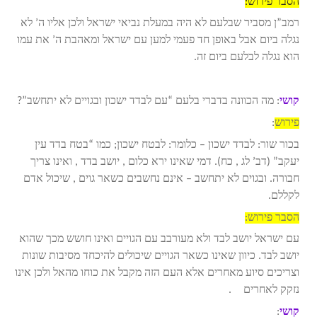
הסבר פירוש:
רמב”ן מסביר שבלעם לא היה במעלת נביאי ישראל ולכן אליו ה’ לא
נגלה ביום אבל באופן חד פעמי למען עם ישראל ומאהבת ה’ את עמו
הוא נגלה לבלעם ביום זה.
קושי
: מה הכוונה בדברי בלעם “עם לבדד ישכון ובגויים לא יתחשב”?
פירוש
:
בכור שור: לבדד ישכון – כלומר: לבטח ישכון; כמו “בטח בדד עין
יעקב” (דב’ לג , כח). דמי שאינו ירא כלום , יושב בדד , ואינו צריך
חבורה. ובגוים לא יתחשב – אינם נחשבים כשאר גוים , שיכול אדם
לקללם.
הסבר פירוש:
עם ישראל יושב לבד ולא מעורבב עם הגויים ואינו חושש מכך שהוא
יושב לבד. כיוון שאינו כשאר הגויים שיכולים להיכחד מסיבות שונות
וצריכים סיוע מאחרים אלא העם הזה מקבל את כוחו מהאל ולכן אינו
נזקק לאחרים
.
[I1]
קושי
: