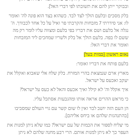
ובבוקר ייתן להם את תשובתו לפי דברי האל].
בלק מסכים ובלעם הולך לצד לבד. כשהוא בצד הוא פונה לה’ ואומר
לו: אני סידרתי 7 מזבחות והקרבתי פר ואיל על כל אחד לכבודך. ה’
נגלה אל בלעם ושם את דבריו בפי בלעם ומצווה עליו לומר רק מה
ששם לו בפה. בלעם הולך אל בלק ולשריו שמחכים ליד המזבחות
ואומר את דברי האל:
נאום ראשון: [במות בעל]
בלעם פותח את דבריו ואומר:
מארץ ארם שנמצאת בהרי המזרח. בלק שלח אלי שאבוא ואקלל את
יעקב ואכעס על ישראל.
איך אקלל וה’ לא קילל ואיך אכעס והאל לא כעס על ישראל?
כי מראש ההרים אראה אותו ומהגבעות אסתכל עליו.
הן העם הזה יושב לבד ואין לו שום קשר עם גויי העולם שמסביבו
[בהתנהגות שלהם או ביחס אליהם].
מי יצליח לספור את הכמות של עם ישראל? כמו שלא ניתן למנות את
העפר כך לא ניתן למנות אותם. הרי רבע מחנה שלהם לא ניתן