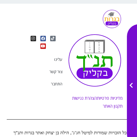
I
Y
F
T
n
o
a
i
s
u
c
k
t
e
t
t
a
b
u
o
g
o
b
k
r
o
e
עלינו
a
k
m
צור קשר
התחבר
מדיניות פרטיות
הצהרת נגישות
תקנון האתר
כל הזכויות שמורות למיטל חג’ג’, הילה בן יצחק ואתר בגרות ותנ”ך