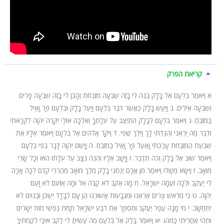
קריאת הפרק
א וַיֹּאמֶר בִּלְעָם אֶל בָּלָק בְּנֵה לִי בָזֶה שִׁבְעָה מִזְבְּחֹת וְהָכֵן לִי בָּזֶה שִׁבְעָה פָרִים
וְשִׁבְעָה אֵילִים. ב וַיַּעַשׂ בָּלָק כַּאֲשֶׁר דִּבֶּר בִּלְעָם וַיַּעַל בָּלָק וּבִלְעָם פָּר וָאַיִל
בַּמִּזְבֵּחַ. ג וַיֹּאמֶר בִּלְעָם לְבָלָק הִתְיַצֵּב עַל עֹלָתֶךָ וְאֵלְכָה אוּלַי יִקָּרֵה יְהוָה לִקְרָאתִי
וּדְבַר מַה יַּרְאֵנִי וְהִגַּדְתִּי לָךְ וַיֵּלֶךְ שֶׁפִי. ד וַיִּקָּר אֱלֹהִים אֶל בִּלְעָם וַיֹּאמֶר אֵלָיו אֶת
שִׁבְעַת הַמִּזְבְּחֹת עָרַכְתִּי וָאַעַל פָּר וָאַיִל בַּמִּזְבֵּחַ. ה וַיָּשֶׂם יְהוָה דָּבָר בְּפִי בִלְעָם
וַיֹּאמֶר שׁוּב אֶל בָּלָק וְכֹה תְדַבֵּר. ו וַיָּשָׁב אֵלָיו וְהִנֵּה נִצָּב עַל עֹלָתוֹ הוּא וְכָל שָׂרֵי
מוֹאָב. ז וַיִּשָּׂא מְשָׁלוֹ וַיֹּאמַר מִן אֲרָם יַנְחֵנִי בָלָק מֶלֶךְ מוֹאָב מֵהַרְרֵי קֶדֶם לְכָה אָרָה
לִּי יַעֲקֹב וּלְכָה זֹעֲמָה יִשְׂרָאֵל. ח מָה אֶקֹּב לֹא קַבֹּה אֵל וּמָה אֶזְעֹם לֹא זָעַם
יְהוָה. ט כִּי מֵרֹאשׁ צֻרִים אֶרְאֶנּוּ וּמִגְּבָעוֹת אֲשׁוּרֶנּוּ הֶן עָם לְבָדָד יִשְׁכֹּן וּבַגּוֹיִם לֹא
יִתְחַשָּׁב. י מִי מָנָה עֲפַר יַעֲקֹב וּמִסְפָּר אֶת רֹבַע יִשְׂרָאֵל תָּמֹת נַפְשִׁי מוֹת יְשָׁרִים
וּתְהִי אַחֲרִיתִי כָּמֹהוּ. יא וַיֹּאמֶר בָּלָק אֶל בִּלְעָם מֶה עָשִׂיתָ לִי לָקֹב אֹיְבַי לְקַחְתִּיךָ