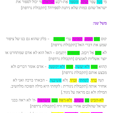
מִי
מָנָה
עֲפַר
יַעֲקֹב
,
וּמִסְפָּר
אֶת-רֹבַע
יִשְׂרָאֵל-
מי יכול לספור את
ישראל שהם כמות שלא ניתנת לספירה? [תקבולת נרדפת]
משל שני:
קוּם
בָּלָק
וּשְׁמָע
,
הַאֲזִינָה
עָדַי
בְּנוֹ צִפֹּר
. – בלק שהוא גם בנו של ציפור
שמע את דברי האל [תקבולת נרדפת]
לֹא
אִישׁ
אֵל וִיכַזֵּב,
וּבֶן-אָדָם
וְיִתְנֶחָם – האל הוא לא אדם שמתחרט או
יוצר אשליות לאנשים [תקבולת נרדפת]
הַהוּא
אָמַר
וְלֹא יַעֲשֶׂה
,
וְדִבֶּר
וְלֹא יְקִימֶנָּה
. – אדם אומר דברים ולא
מבצע אותם [תקבולת נרדפת]
הִנֵּה
בָרֵךְ
,
לָקָחְתִּי
;
וּבֵרֵךְ
, וְלֹא
אֲשִׁיבֶנָּה
. – הבאתי ברכה ואני לא
אחזיר אותה [תקבולת ניגודית : לקחתי היא מילה הפוכה מלהשיב.
המילה ולא גם מראה על ניגוד.]
לֹא-הִבִּיט
אָוֶן
בְּיַעֲקֹב
,
וְלֹא-רָאָה
עָמָל
בְּיִשְׂרָאֵל
-ה’ לא ראה בבני
ישראל שהולכים אחרי עבודה זרה [תקבולת נרדפת]