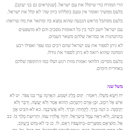
הרי המזרח כדי שיקלל את עם ישראל. [שנקראים גם בני יעקב].
בלעם ממשיך ואומר אין טעם בקללתו כיוון שה’ לא קלל את ישראל.
בלעם מסתכל מראש הגבעה שהוא נמצא בה ומתאר את מה שרואה:
עם ישראל יושב לבד בין כל האומות מסביב והם לא מושפעים
בהתנהגות או במראה שלהם משאר העמים.
לא ניתן לספור את עם ישראל שהם רבים כמו עפר ואפילו רבע
המחנה שהוא רואה לא ניתן לספור את גודלו.
בלעם מסיים: הלוואי ואמות מוות רגוע ושלו כמו התקופה שלהם
באחרית הימים.
משל שני:
יח וַיִּשָּׂא מְשָׁלוֹ, וַיֹּאמַר:
קוּם בָּלָק וּשְׁמָע, הַאֲזִינָה עָדַי בְּנוֹ צִפֹּר. יט לֹא
אִישׁ אֵל וִיכַזֵּב, וּבֶן-אָדָם וְיִתְנֶחָם; הַהוּא אָמַר וְלֹא יַעֲשֶׂה, וְדִבֶּר וְלֹא
יְקִימֶנָּה. כ הִנֵּה בָרֵךְ, לָקָחְתִּי; וּבֵרֵךְ, וְלֹא אֲשִׁיבֶנָּה. כא לֹא-הִבִּיט אָוֶן
בְּיַעֲקֹב, וְלֹא-רָאָה עָמָל בְּיִשְׂרָאֵל; יְהוָה אֱלֹהָיו עִמּוֹ, וּתְרוּעַת מֶלֶךְ בּוֹ. כב
אֵל, מוֹצִיאָם מִמִּצְרָיִם–כְּתוֹעֲפֹת רְאֵם, לוֹ. כג כִּי לֹא-נַחַשׁ בְּיַעֲקֹב,