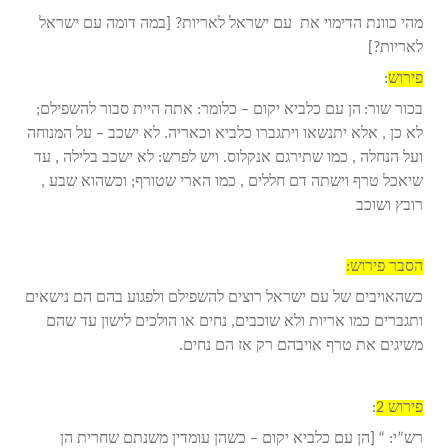
מהי כוונת הדימוי את עם ישראל לאריות? [במה דומה עם ישראל
לאריות?]
פירוש
:
בכור שור:
הן עם כלביא יקום – כלומר: אתה היית סבור להשפילם;
לא כן , אלא יתנשאו ויתגברו כלביא וכאריה. לא ישכב – על המנוחה
ועל הנחלה , כמו שתירגם אנקלוס. ויש לפרש: לא ישכב בלילה , עד
שיאכל טרף וישתה דם חללים , כמו הארי שטורף; וכשהוא שבע ,
רובץ ושוכב
הסבר פירוש:
כשהאויבים של עם ישראל רוצים להשפילם ולפגוע בהם הם נישאים
ותגברים כמו אריות ולא שוכבים, נחים או הולכים לישון עד שהם
משיגים את טרף אויבהם רק אז הם נחים.
פירוש 2
:
רש”י: “
[הן עם כלביא יקום – כשהן עומדין משנתם שחרית הן