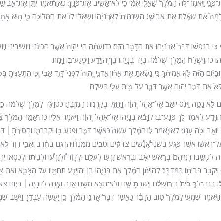
נָ֑י וַיֹּֽאמֶר־לָ֤הּ הַמֶּ֙לֶךְ֙ שַׁאֲלִ֣י אִמִּ֔י כִּ֥י לֹא־אָשִׁ֖יב אֶת־פָּנָֽיִךְ׃ כא
וַתֹּ֕אמֶר יֻתַּ֖ן אֶת־אֲבִישַׁ֣
ֹ וְלָמָה֩ אַ֨תְּ שֹׁאֶ֜לֶת אֶת־אֲבִישַׁ֤ג הַשֻּׁנַמִּית֙ לַאֲדֹ֣נִיָּ֔הוּ וְשַֽׁאֲלִי־לוֹ֙ אֶת־הַמְּלוּכָ֔ה כִּ֛י ה֥וּא אָחִ֖י
כִּ֣י בְנַפְשׁ֔וֹ דִּבֶּר֙ אֲדֹ֣נִיָּ֔הוּ אֶת־הַדָּבָ֖ר הַזֶּֽה׃ כד
וְעַתָּ֗ה חַי־יְהֹוָה֙ אֲשֶׁ֣ר הֱכִינַ֗נִי ויושיביני וַיּֽוֹשִׁ
ּֽהוּ׃ כה
וַיִּשְׁלַח֙ הַמֶּ֣לֶךְ שְׁלֹמֹ֔ה בְּיַ֖ד בְּנָיָ֣הוּ בֶן־יְהוֹיָדָ֑ע וַיִּפְגַּע־בּ֖וֹ וַיָּמֹֽת׃
ַיּ֨וֹם הַזֶּ֜ה לֹ֣א אֲמִיתֶ֗ךָ כִּֽי־נָשָׂ֜אתָ אֶת־אֲר֨וֹן אֲדֹנָ֤י יֱהֹוִה֙ לִפְנֵי֙ דָּוִ֣ד אָבִ֔י וְכִ֣י הִתְעַנִּ֔יתָ בְּכ
ֵּא֙ אֶת־דְּבַ֣ר יְהֹוָ֔ה אֲשֶׁ֥ר דִּבֶּ֛ר עַל־בֵּ֥ית עֵלִ֖י בְּשִׁלֹֽה׃
 לֹ֣א נָטָ֑ה וַיָּ֤נׇס יוֹאָב֙ אֶל־אֹ֣הֶל יְהֹוָ֔ה וַֽיַּחֲזֵ֖ק בְּקַרְנ֥וֹת הַמִּזְבֵּֽחַ׃ כט
וַיֻּגַּ֞ד לַמֶּ֣לֶךְ שְׁלֹמֹ֗ה כִּ֣
ְהוֹיָדָ֛ע לֵאמֹ֖ר לֵ֥ךְ פְּגַע־בּֽוֹ׃ ל
וַיָּבֹ֨א בְנָיָ֜הוּ אֶל־אֹ֣הֶל יְהֹוָ֗ה וַיֹּ֨אמֶר אֵלָ֜יו כֹּֽה־אָמַ֤ר הַמֶּ֙לֶךְ֙ צ
 יוֹאָ֖ב וְכֹ֥ה עָנָֽנִי׃ לא
וַיֹּ֧אמֶר ל֣וֹ הַמֶּ֗לֶךְ עֲשֵׂה֙ כַּאֲשֶׁ֣ר דִּבֶּ֔ר וּפְגַע־בּ֖וֹ וּקְבַרְתּ֑וֹ וַהֲסִירֹ֣תָ
׀
דְּמ
־רֹאשׁ֗וֹ אֲשֶׁ֣ר פָּגַ֣ע בִּשְׁנֵֽי־אֲ֠נָשִׁ֠ים צַדִּקִ֨ים וְטֹבִ֤ים מִמֶּ֙נּוּ֙ וַיַּהַרְגֵ֣ם בַּחֶ֔רֶב וְאָבִ֥י דָוִ֖ד לֹ֣א 
ָֽה׃ לג
וְשָׁ֤בוּ דְמֵיהֶם֙ בְּרֹ֣אשׁ יוֹאָ֔ב וּבְרֹ֥אשׁ זַרְע֖וֹ לְעֹלָ֑ם וּלְדָוִ֡ד וּ֠לְזַרְע֠וֹ וּלְבֵית֨וֹ וּלְכִסְא֜וֹ יִהְ
הוּ וַיִּקָּבֵ֥ר בְּבֵית֖וֹ בַּמִּדְבָּֽר׃ לה
וַיִּתֵּ֨ן הַמֶּ֜לֶךְ אֶת־בְּנָיָ֧הוּ בֶן־יְהוֹיָדָ֛ע תַּחְתָּ֖יו עַל־הַצָּבָ֑א וְאֶת־צָ
ר ל֗וֹ בְּֽנֵה־לְךָ֥ בַ֙יִת֙ בִּיר֣וּשָׁלַ֔͏ִם וְיָשַׁבְתָּ֖ שָׁ֑ם וְלֹא־תֵצֵ֥א מִשָּׁ֖ם אָ֥נֶה וָאָֽנָה׃ לז
וְהָיָ֣ה
׀
בְּי֣וֹם צֵא
ח
וַיֹּ֨אמֶר שִׁמְעִ֤י לַמֶּ֙לֶךְ֙ ט֣וֹב הַדָּבָ֔ר כַּאֲשֶׁ֤ר דִּבֶּר֙ אֲדֹנִ֣י הַמֶּ֔לֶךְ כֵּ֖ן יַעֲשֶׂ֣ה עַבְדֶּ֑ךָ וַיֵּ֧שֶׁב שִׁמְ