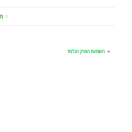
מל
השמעת הפרק הנלמד