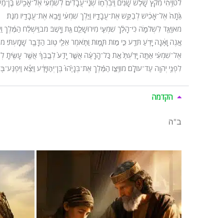
לט
וַיְהִ֗י מִקֵּץ֙ שָׁלֹ֣שׁ שָׁנִ֔ים וַיִּבְרְח֤וּ שְׁנֵֽי־עֲבָדִים֙ לְשִׁמְעִ֔י אֶל־אָכִ֥ישׁ בֶּֽן־מַע
גַּ֙תָה֙ אֶל־אָכִ֔ישׁ לְבַקֵּ֖שׁ אֶת־עֲבָדָ֑יו וַיֵּ֣לֶךְ שִׁמְעִ֔י וַיָּבֵ֥א אֶת־עֲבָדָ֖יו מִגַּֽת׃
מא
וַיֻּגַּ֖ד לִשְׁלֹמֹ֑ה כִּי־הָלַ֨ךְ שִׁמְעִ֧י מִירוּשָׁלַ֛͏ִם גַּ֖ת וַיָּשֹֽׁב׃ מב
וַיִּשְׁלַ֨ח הַמֶּ֜לֶךְ 
אָ֣נֶה וָאָ֔נָה יָדֹ֥עַ תֵּדַ֖ע כִּ֣י מ֣וֹת תָּמ֑וּת וַתֹּ֧אמֶר אֵלַ֛י ט֥וֹב הַדָּבָ֖ר שָׁמָֽעְתִּי׃ מ
אֶל־שִׁמְעִ֗י אַתָּ֤ה יָדַ֙עְתָּ֙ אֵ֣ת כׇּל־הָרָעָ֗ה אֲשֶׁ֤ר יָדַע֙ לְבָ֣בְךָ֔ אֲשֶׁ֥ר עָשִׂ֖יתָ לְ
לִפְנֵ֥י יְהֹוָ֖ה עַד־עוֹלָֽם׃ מו
וַיְצַ֣ו הַמֶּ֗לֶךְ אֶת־בְּנָיָ֙הוּ֙ בֶּן־יְה֣וֹיָדָ֔ע וַיֵּצֵ֕א וַיִּפְגַּע־
הקדמה
ב”ה