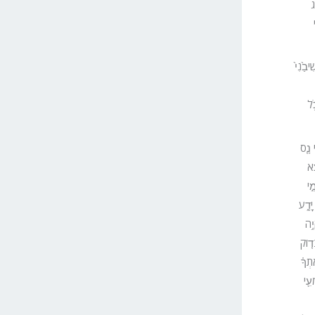
ג
יבַ֙נִי֙
ֹ֥ל
י נָ֤ס
ֵ֔א
ֵ֣י
יָדָ֑ע
יֶ֥ה
ד֤וֹק
תְךָ֗
עִ֛י