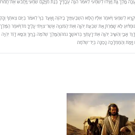
ֲכָ֖ה מֶ֣לֶךְ גַּ֑ת וַיַּגִּ֤ידוּ לְשִׁמְעִי֙ לֵאמֹ֔ר הִנֵּ֥ה עֲבָדֶ֖יךָ בְּגַֽת׃ מ
וַיָּ֣קׇם שִׁמְעִ֗י וַֽיַּחֲבֹשׁ֙ אֶת־חֲמֹר֔וֹ וַ
וַיִּקְרָ֣א לְשִׁמְעִ֗י וַיֹּ֨אמֶר אֵלָ֜יו הֲל֧וֹא הִשְׁבַּעְתִּ֣יךָ בַיהֹוָ֗ה וָאָעִ֤ד בְּךָ֙ לֵאמֹ֔ר בְּי֣וֹם צֵאתְךָ֗ וְהָֽלַכ
ג
וּמַדּ֕וּעַ לֹ֣א שָׁמַ֔רְתָּ אֵ֖ת שְׁבֻעַ֣ת יְהֹוָ֑ה וְאֶת־הַמִּצְוָ֖ה אֲשֶׁר־צִוִּ֥יתִי עָלֶֽיךָ׃ מד
וַיֹּ֨אמֶר הַמֶּ֜לֶךְ
דָוִ֣ד אָבִ֑י וְהֵשִׁ֧יב יְהֹוָ֛ה אֶת־רָעָתְךָ֖ בְּרֹאשֶֽׁךָ׃ גמה
וְהַמֶּ֥לֶךְ שְׁלֹמֹ֖ה בָּר֑וּךְ וְכִסֵּ֣א דָוִ֗ד יִהְיֶ֥ה נָ
בּ֖וֹ וַיָּמֹ֑ת וְהַמַּמְלָכָ֥ה נָכ֖וֹנָה בְּיַד־שְׁלֹמֹֽה׃