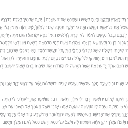
ְ כׇּל־הָאָ֑רֶץ וְחָזַקְתָּ֖ וְהָיִ֥יתָֽ לְאִֽישׁ׃ ג
וְשָׁמַרְתָּ֞ אֶת־מִשְׁמֶ֣רֶת
׀
יְהֹוָ֣ה אֱלֹהֶ֗יךָ לָלֶ֤כֶת בִּדְרָכָיו֙
תַּשְׂכִּ֗יל אֵ֚ת כׇּל־אֲשֶׁ֣ר תַּעֲשֶׂ֔ה וְאֵ֛ת כׇּל־אֲשֶׁ֥ר תִּפְנֶ֖ה שָֽׁם׃ ד
לְמַ֩עַן֩ יָקִ֨ים יְהֹוָ֜ה אֶת־דְּבָר֗וֹ אֲש
־לְבָבָ֖ם וּבְכׇל־נַפְשָׁ֑ם לֵאמֹ֕ר לֹֽא־יִכָּרֵ֤ת לְךָ֙ אִ֔ישׁ מֵעַ֖ל כִּסֵּ֥א יִשְׂרָאֵֽל׃ ה
וְגַ֣ם אַתָּ֣ה יָדַ֡עְתָּ
נֵ֨ר בֶּן־נֵ֜ר וְלַעֲמָשָׂ֤א בֶן־יֶ֙תֶר֙ וַיַּ֣הַרְגֵ֔ם וַיָּ֥שֶׂם דְּמֵֽי־מִלְחָמָ֖ה בְּשָׁלֹ֑ם וַיִּתֵּ֞ן דְּמֵ֣י מִלְחָמָ֗ה
ֵ֧ד שֵׂיבָת֛וֹ בְּשָׁלֹ֖ם שְׁאֹֽל׃ ז
וְלִבְנֵ֨י בַרְזִלַּ֤י הַגִּלְעָדִי֙ תַּֽעֲשֶׂה־חֶ֔סֶד וְהָי֖וּ בְּאֹכְלֵ֣י שֻׁלְחָנֶ֑ךָ כִּי־כֵ
ֶן־הַיְמִינִי֮ מִבַּחֻרִים֒ וְה֤וּא קִֽלְלַ֙נִי֙ קְלָלָ֣ה נִמְרֶ֔צֶת בְּי֖וֹם לֶכְתִּ֣י מַחֲנָ֑יִם וְהֽוּא־יָרַ֤ד לִקְרָאתִי֙ הַיַ
ישׁ חָכָ֖ם אָ֑תָּה וְיָֽדַעְתָּ֙ אֵ֣ת אֲשֶׁ֣ר תַּֽעֲשֶׂה־לּ֔וֹ וְהֽוֹרַדְתָּ֧ אֶת־שֵׂיבָת֛וֹ בְּדָ֖ם שְׁאֽוֹל׃ י
וַיִּשְׁכַּ֥ב דָּוִ
 שָׁנִ֔ים וּבִירֽוּשָׁלַ֣͏ִם מָלַ֔ךְ שְׁלֹשִׁ֥ים וְשָׁלֹ֖שׁ שָׁנִֽים׃ יב
וּשְׁלֹמֹ֕ה יָשַׁ֕ב עַל־כִּסֵּ֖א דָּוִ֣ד אָבִ֑יו וַתִּכֹּ
ָ וַיֹּ֖אמֶר שָׁלֽוֹם׃ יד
וַיֹּ֕אמֶר דָּבָ֥ר לִ֖י אֵלָ֑יִךְ וַתֹּ֖אמֶר דַּבֵּֽר׃ טו
וַיֹּ֗אמֶר אַ֤תְּ יָדַ֙עַתְּ֙ כִּי־לִי֙ הָיְתָ֣ה
֔י כִּ֥י מֵיְהֹוָ֖ה הָ֥יְתָה לּֽוֹ׃ טז
וְעַתָּ֗ה שְׁאֵלָ֤ה אַחַת֙ אָֽנֹכִי֙ שֹׁאֵ֣ל מֵֽאִתָּ֔ךְ אַל־תָּשִׁ֖בִי אֶת־פָּנָ֑י
ָ֑יִךְ וְיִתֶּן־לִ֛י אֶת־אֲבִישַׁ֥ג הַשּׁוּנַמִּ֖ית לְאִשָּֽׁה׃ יח
וַתֹּ֥אמֶר בַּת־שֶׁ֖בַע ט֑וֹב אָנֹכִ֕י אֲדַבֵּ֥ר עָלֶ֖יך
קׇם֩ הַמֶּ֨לֶךְ לִקְרָאתָ֜הּ וַיִּשְׁתַּ֣חוּ לָ֗הּ וַיֵּ֙שֶׁב֙ עַל־כִּסְא֔וֹ וַיָּ֤שֶׂם כִּסֵּא֙ לְאֵ֣ם הַמֶּ֔לֶךְ וַתֵּ֖שֶׁב