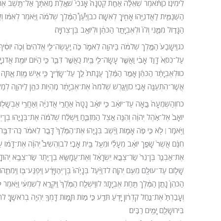
לִימִינֽוֹ׃ כ
וַתֹּ֗אמֶר שְׁאֵלָ֨ה אַחַ֤ת קְטַנָּה֙ אָֽנֹכִי֙ שֹׁאֶ֣לֶת מֵֽאִתָּ֔ךְ אַל־תָּ֖שֶׁב אֶת־פָּ
הַשֻּׁנַמִּ֑ית לַאֲדֹנִיָּ֥הוּ אָחִ֖יךָ לְאִשָּֽׁה׃ כב
וַיַּ֩עַן֩ הַמֶּ֨לֶךְ שְׁלֹמֹ֜ה וַיֹּ֣אמֶר לְאִמּ֗ו
הַגָּד֣וֹל מִמֶּ֑נִּי וְלוֹ֙ וּלְאֶבְיָתָ֣ר הַכֹּהֵ֔ן וּלְיוֹאָ֖ב בֶּן־צְרוּיָֽה׃
כג
וַיִּשָּׁבַע֙ הַמֶּ֣לֶךְ שְׁלֹמֹ֔ה בַּיהֹוָ֖ה לֵאמֹ֑ר כֹּ֣ה יַֽעֲשֶׂה־לִּ֤י אֱלֹהִים֙ וְכֹ֣ה יוֹסִ֔יף 
עַל־כִּסֵּא֙ דָּוִ֣ד אָבִ֔י וַאֲשֶׁ֧ר עָשָׂה־לִ֛י בַּ֖יִת כַּאֲשֶׁ֣ר דִּבֵּ֑ר כִּ֣י הַיּ֔וֹם יוּמַ֖ת אֲדֹנִיָ
כו
וּלְאֶבְיָתָ֨ר הַכֹּהֵ֜ן אָמַ֣ר הַמֶּ֗לֶךְ עֲנָתֹת֙ לֵ֣ךְ עַל־שָׂדֶ֔יךָ כִּ֛י אִ֥ישׁ מָ֖וֶת אָ֑תָּה וּב
אֲשֶֽׁר־הִתְעַנָּ֖ה אָבִֽי׃ כז
וַיְגָ֤רֶשׁ שְׁלֹמֹה֙ אֶת־אֶבְיָתָ֔ר מִֽהְי֥וֹת כֹּהֵ֖ן לַיהֹוָ֑ה לְמַל
כח
וְהַשְּׁמֻעָה֙ בָּ֣אָה עַד־יוֹאָ֔ב כִּ֣י יוֹאָ֗ב נָטָה֙ אַחֲרֵ֣י אֲדֹנִיָּ֔ה וְאַחֲרֵ֥י אַבְשָׁל֖וֹם
יוֹאָב֙ אֶל־אֹ֣הֶל יְהֹוָ֔ה וְהִנֵּ֖ה אֵ֣צֶל הַמִּזְבֵּ֑חַ וַיִּשְׁלַ֨ח שְׁלֹמֹ֜ה אֶת־בְּנָיָ֧הוּ בֶן־י
וַיֹּ֥אמֶֽר
לֹ֖א כִּ֣י פֹ֣ה אָמ֑וּת וַיָּ֨שֶׁב בְּנָיָ֤הוּ אֶת־הַמֶּ֙לֶךְ֙ דָּבָ֣ר לֵאמֹ֔ר כֹּֽה־דִבֶּ֥ר
׀
חִנָּ֗ם אֲשֶׁר֙ שָׁפַ֣ךְ יוֹאָ֔ב מֵעָלַ֕י וּמֵעַ֖ל בֵּ֥ית אָבִֽי׃ לב
וְהֵשִׁיב֩ יְהֹוָ֨ה אֶת־דָּמ֜וֹ עַל
אֶת־אַבְנֵ֤ר בֶּן־נֵר֙ שַׂר־צְבָ֣א יִשְׂרָאֵ֔ל וְאֶת־עֲמָשָׂ֥א בֶן־יֶ֖תֶר שַׂר־צְבָ֥א יְהוּד
שָׁל֛וֹם עַד־עוֹלָ֖ם מֵעִ֥ם יְהֹוָֽה׃ לד
וַיַּ֗עַל בְּנָיָ֙הוּ֙ בֶּן־יְה֣וֹיָדָ֔ע וַיִּפְגַּע־בּ֖וֹ וַיְמִתֵ֑
הַכֹּהֵן֙ נָתַ֣ן הַמֶּ֔לֶךְ תַּ֖חַת אֶבְיָתָֽר׃ לו
וַיִּשְׁלַ֤ח הַמֶּ֙לֶךְ֙ וַיִּקְרָ֣א לְשִׁמְעִ֔י וַיֹּ֣אמֶ
וְעָֽבַרְתָּ֙ אֶת־נַ֣חַל קִדְר֔וֹן יָדֹ֥עַ תֵּדַ֖ע כִּ֣י מ֣וֹת תָּמ֑וּת דָּמְךָ֖ יִהְיֶ֥ה בְרֹאשֶֽׁךָ׃ ל
בִּירוּשָׁלַ֖͏ִם יָמִ֥ים רַבִּֽים׃