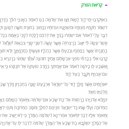
קריאת הפרק
בא
וַיִּקְרְב֥וּ יְמֵֽי־דָוִ֖ד לָמ֑וּת וַיְצַ֛ו אֶת־שְׁלֹמֹ֥ה בְנ֖וֹ לֵאמֹֽר׃ ב
אָנֹכִ֣י הֹלֵ֔ךְ בְּדֶ֖רֶך
לִשְׁמֹ֨ר חֻקֹּתָ֤יו מִצְוֺתָיו֙ וּמִשְׁפָּטָ֣יו וְעֵדְוֺתָ֔יו כַּכָּת֖וּב בְּתוֹרַ֣ת מֹשֶׁ֑ה לְמַ֣עַן 
דִּבֶּ֣ר עָלַי֮ לֵאמֹר֒ אִם־יִשְׁמְר֨וּ בָנֶ֜יךָ אֶת־דַּרְכָּ֗ם לָלֶ֤כֶת לְפָנַי֙ בֶּאֱמֶ֔ת בְּכׇל
אֲשֶׁר־עָ֨שָׂה לִ֜י יוֹאָ֣ב בֶּן־צְרוּיָ֗ה אֲשֶׁ֣ר עָשָׂ֣ה לִשְׁנֵֽי־שָׂרֵ֣י צִבְא֣וֹת יִ֠שְׂרָאֵ֠ל לְאַבְ
בַּחֲגֹֽרָתוֹ֙ אֲשֶׁ֣ר בְּמׇתְנָ֔יו וּֽבְנַעֲל֖וֹ אֲשֶׁ֥ר בְּרַגְלָֽיו׃ ו
וְעָשִׂ֖יתָ כְּחׇכְמָתֶ֑ךָ וְלֹֽא־תוֹר
קָרְב֣וּ אֵלַ֔י בְּבׇרְחִ֕י מִפְּנֵ֖י אַבְשָׁל֥וֹם אָחִֽיךָ׃ ח
וְהִנֵּ֣ה עִ֠מְּךָ֠ שִֽׁמְעִ֨י בֶן־גֵּרָ֥א ב
וָאֶשָּׁ֨בַֽע ל֤וֹ בַֽיהֹוָה֙ לֵאמֹ֔ר אִם־אֲמִֽיתְךָ֖ בֶּחָֽרֶב׃ ט
וְעַתָּה֙ אַל־תְּנַקֵּ֔הוּ כִּ֛י אִ֥
עִם־אֲבֹתָ֑יו וַיִּקָּבֵ֖ר בְּעִ֥יר דָּוִֽד׃
יא
וְהַיָּמִ֗ים אֲשֶׁ֨ר מָלַ֤ךְ דָּוִד֙ עַל־יִשְׂרָאֵ֔ל אַרְבָּעִ֖ים שָׁנָ֑ה בְּחֶבְר֤וֹן מָלַךְ֙ שֶׁ֣בַע
מַלְכֻת֖וֹ מְאֹֽד׃
יג
וַיָּבֹ֞א אֲדֹנִיָּ֣הוּ בֶן־חַגִּ֗ית אֶל־בַּת־שֶׁ֙בַע֙ אֵם־שְׁלֹמֹ֔ה וַתֹּ֖אמֶר הֲשָׁל֣וֹם בֹּאֶ֑ך
הַמְּלוּכָ֔ה וְעָלַ֞י שָׂ֧מוּ כׇֽל־יִשְׂרָאֵ֛ל פְּנֵיהֶ֖ם לִמְלֹ֑ךְ וַתִּסֹּ֤ב הַמְּלוּכָה֙ וַתְּהִ֣י לְאָחִ
וַתֹּ֥אמֶר אֵלָ֖יו דַּבֵּֽר׃ יז
וַיֹּ֗אמֶר אִמְרִי־נָא֙ לִשְׁלֹמֹ֣ה הַמֶּ֔לֶךְ כִּ֥י לֹֽא־יָשִׁ֖יב אֶת־פָּנ
אֶל־הַמֶּֽלֶךְ׃ יט
וַתָּבֹ֤א בַת־שֶׁ֙בַע֙ אֶל־הַמֶּ֣לֶךְ שְׁלֹמֹ֔ה לְדַבֶּר־ל֖וֹ עַל־אֲדֹנִיָּ֑הוּ וַיָּ֩