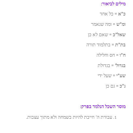
מילים לביאור:
כ”א
= כל אחד
ומ”ש
= ומה שנאמר
שאל”כ
= שאם לא כן
בת”ת
= בתלמוד תורה
ח”ו
= חס וחלילה
בגדול’
= בגדולת
שע”י
= שעל ידי
ג”כ
= גם כן
מוסר השכל הנלמד בפרק:
עבודת ה’ חייבת להיות בשמחה ולא מתוך עצבות.