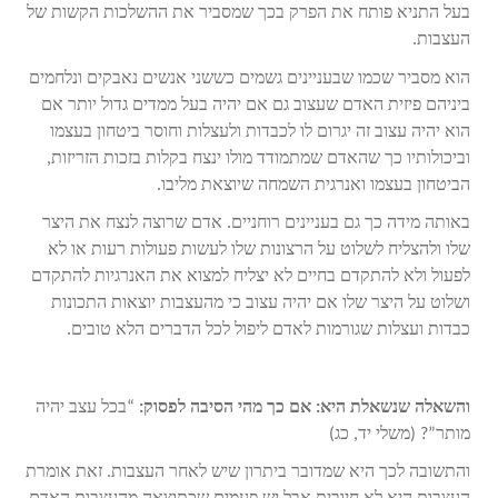
בעל התניא פותח את הפרק בכך שמסביר את ההשלכות הקשות של
העצבות.
הוא מסביר שכמו שבעניינים גשמים כששני אנשים נאבקים ונלחמים
ביניהם פיזית האדם שעצוב גם אם יהיה בעל ממדים גדול יותר אם
הוא יהיה עצוב זה יגרום לו לכבדות ולעצלות וחוסר ביטחון בעצמו
וביכולותיו כך שהאדם שמתמודד מולו ינצח בקלות בזכות הזריזות,
הביטחון בעצמו ואנרגית השמחה שיוצאת מליבו.
באותה מידה כך גם בעניינים רוחניים. אדם שרוצה לנצח את היצר
שלו ולהצליח לשלוט על הרצונות שלו לעשות פעולות רעות או לא
לפעול ולא להתקדם בחיים לא יצליח למצוא את האנרגיות להתקדם
ושלוט על היצר שלו אם יהיה עצוב כי מהעצבות יוצאות התכונות
כבדות ועצלות שגורמות לאדם ליפול לכל הדברים הלא טובים.
והשאלה שנשאלת היא: אם כך מהי הסיבה לפסוק:
“בכל עצב יהיה
מותר”? (משלי יד, כג)
והתשובה לכך היא שמדובר ביתרון שיש לאחר העצבות. זאת אומרת