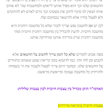
יצר הטוב. הוא אומר לנו שאנחנו צריכים להיות עצובים ולהצטער על
החטאים שלנו וכך הוא מפיל אותנו לייאוש ולמחשבות שה’ לא אוהב
אותו ושאין לנו סיכוי לתקן את מעשינו וכך גורם לאדם לא להתקדם
ולא לפעול בחייו אלא להישאר כבמקום שלו.
לכן יש
זמן
לחשבון נפש וצריך לזכור שלא כל מחשבה רוחנית היא
מחשבה חיובית. לדעת להבדיל בין מחשבה רוחנית חיובית ומהי
מחשבה רוחנית שרק מורידה אותנו ומרחיקה אותנו.
מפה אנחנו לומדים
שלא כל הזמן צריך לחשוב על החטאים
אלא
לקבוע זמן לזה וזהו. כמו לדוגמא בזמן קריאת שמע שאנחנו מתוודים
על החטאים שלנו. ובמשך היום צריך לפעול ולעבוד את ה’ בשמחה
ולהרחיק כל מחשבה עצובה ומייאשת מראשנו.
האדמו”ר הזקן מבדיל בין עצבות חיובית לבין עצבות שלילית:
עצבות חיובית [נקראת מרירות]