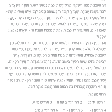
אַךְ הָעַצְבוּת מִמִּלֵּי דִּשְׁמַיָּא, צָרִיךְ לָשִׁית עֵצוֹת בְּנַפְשׁוֹ לִפָּטֵר מִמֶּנָּה. אֵין צָרִיךְ
לוֹמַר בִּשְׁעַת עֲבוֹדָה, שֶׁצָּרִיךְ לַעֲבֹד ה’ בְּשִׂמְחָה וּבְטוּב לֵבָב. אֶלָּא אֲפִלּוּ מִי שֶׁהוּא
בַּעַל עֲסָקִים וְדֶרֶךְ אֶרֶץ, אִם נוֹפֵל לוֹ עֶצֶב וּדְאָגָה מִמִּלֵּי דִּשְׁמַיָּא בִּשְׁעַת עֲסָקָיו,
בְּיָדוּעַ שֶׁהוּא תַּחְבֻּלַּת הַיֵּצֶר כְּדֵי לְהַפִּילוֹ אַחַר כָּךְ בְּתַאֲווֹת חַס וְשָׁלוֹם, כַּנּוֹדָע.
שֶׁאִם לֹא כֵן, מֵאַיִן בָּאָה לוֹ עַצְבוּת אֲמִתִּית מֵחֲמַת אַהֲבַת ה’ אוֹ יִרְאָתוֹ בְּאֶמְצַע
עֲסָקָיו?
וְהִנֵּה, בֵּין שֶׁנָּפְלָה לוֹ הָעַצְבוּת בִּשְׁעַת עֲבוֹדָה בְּתַלְמוּד תּוֹרָה אוֹ בִּתְפִלָּה, וּבֵין
שֶׁנָּפְלָה לוֹ שֶׁלֹּא בִּשְׁעַת עֲבוֹדָה, זֹאת יָשִׂים אֶל לִבּוֹ, כִּי אֵין הַזְּמָן גְּרָמָא כָּעֵת
לְעַצְבוּת אֲמִתִּית, אֲפִלּוּ לְדַאֲגַת עֲוֹנוֹת חֲמוּרִים חַס וְשָׁלוֹם. רַק לָזֹאת צָרִיךְ
קְבִיעוּת עִתִּים וּשְׁעַת הַכֹּשֶׁר בְּיִשּׁוּב הַדַּעַת, לְהִתְבּוֹנֵן בִּגְדֻלַּת ה’ אֲשֶׁר חָטָא לוֹ,
כְּדֵי שֶׁעַל יְדֵי זֶה יִהְיֶה לִבּוֹ נִשְׁבָּר בֶּאֱמֶת בִּמְרִירוּת אֲמִתִּית; וְכַמְּבוֹאָר עֵת זוֹ בְּמָקוֹם
אַחֵר. וְשָׁם נִתְבָּאֵר גַּם כֵּן, כִּי מִיָּד אַחַר שֶׁנִּשְׁבַּר לִבּוֹ בָּעִתִּים קְבוּעִים הָהֵם, אֲזַי
יָסִיר הָעֶצֶב מִלִּבּוֹ לְגַמְרֵי, וְיַאֲמִין אֱמוּנָה שְׁלֵמָה כִּי ה’ הֶעֱבִיר חַטָּאתוֹ וְרַב לִסְלֹחַ.
וְזוֹ הִיא הַשִּׂמְחָה הָאֲמִתִּית בַּה’ הַבָּאָה אַחַר הָעֶצֶב כַּנִּזְכָּר לְעֵיל.
מראי מקומות:
1 משלי יד כג 2 זהר חלק ב קח א 3 תהלים נא יט
4 תהלים נא י 5 תהלים נא יד 6 זהר חלק ג מז ב