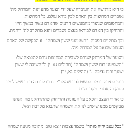
כי היא מדגישה את העובדה שעל ידי הצער מהעוונות והמרחק מה’
נשברים המחיצות בין האדם לבין בורא עולם. כל המחיצות
והמחסומים שנוצרו מהמעשים הרעים שהאדם עשה במשך חייו
והרחיקו בין האדם לבוראו בעצם נשברים והוא מתקרב לה’ רוחנית.
וכך מתקיים הפסוק: “תשמיעני ששון ושמחה”= זו הבקשה של האדם
העצוב שכואב על המרחק מה’.
והצער של המרחק שגורם לשבירת המחיצות גורם לתוצאה של:
“תשמיעני רוח ששון ושמחה” (תהילים נא, י) ול”השיבה לי ששון
ישעך ורוח נדיבה ..” (תהילים נא, יד)
וזוהי הסיבה ברמת הפשט לכך שהאר”י זכרונו לברכה כתב שיש לומר
פסוק זה אחרי תיקון חצות.
כי אחרי העצב והכאב על העוונות והריחוק שהתרחקנו מה’ אנחנו
מבקשים ממנו שישיב לנו את השמחה שתבוא מקרבת האל.
“בכל עצב יהיה מותר”
כשמהעצבות יוצא טוב. מתוכה מגיעה שמחה.