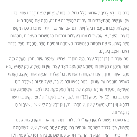
בְּרַם כְּגוֹן דָּא צָרִיךְ לְאוֹדוּעֵי כְּלָל גָּדוֹל. כִּי כְּמוֹ שֶׁנִּצָּחוֹן לְנַצֵּחַ דָּבָר גַּשְׁמִי, כְּגוֹן
שְׁנֵי אֲנָשִׁים הַמִּתְאַבְּקִים זֶה עִם זֶה לְהַפִּיל זֶה אֶת זֶה, הִנֵּה אִם הָאֶחָד הוּא
בְּעַצְלוּת וּכְבֵדוּת, יְנֻצַּח בְּקַל וְיִפֹּל, גַּם אִם הוּא גִּבּוֹר יוֹתֵר מֵחֲבֵרוֹ. כָּכָה מַמָּשׁ
בְּנִצְחוֹן הַיֵּצֶר, אִי אֶפְשָׁר לְנַצְּחוֹ בְּעַצְלוּת וּכְבֵדוּת הַנִּמְשָׁכוֹת מֵעַצְבוּת וְטִמְטוּם
הַלֵּב כָּאֶבֶן, כִּי אִם בִּזְרִיזוּת הַנִּמְשֶׁכֶת מִשִּׂמְחָה וּפְתִיחַת הַלֵּב וְטָהֳרָתוֹ מִכָּל נִדְנוּד
דְּאָגָה וָעֶצֶב בָּעוֹלָם.
וּמַה שֶּׁכָּתוּב: [1] “בְּכָל עֶצֶב יִהְיֶה מוֹתָר”, פֵּרוּשׁ, שֶׁיִּהְיֶה אֵיזֶה יִתְרוֹן וּמַעֲלָה מִזֶּה.
הִנֵּה אַדְּרַבָּה מִלָּשׁוֹן זֶה מַשְׁמָע שֶׁהָעֶצֶב מִצַּד עַצְמוֹ אֵין בּוֹ מַעֲלָה, רַק שֶׁיַּגִּיעַ וְיָבֹא
מִמֶּנּוּ אֵיזֶה יִתְרוֹן, וְהַיְנוּ הַשִּׂמְחָה הָאֲמִתִּית בַּה’ אֱלֹהָיו, הַבָּאָה אַחַר הָעֶצֶב הָאֲמִתִּי
לְעִתִּים מְזֻמָּנִים עַל עֲוֹנוֹתָיו בְּמַר נַפְשׁוֹ וְלֵב נִשְׁבָּר, שֶׁעַל יְדֵי זֶה נִשְׁבָּרָה רוּחַ
הַטֻּמְאָה וְסִטְרָא אַחֲרָא וּמְחִצָּה שֶׁל בַּרְזֶל הַמַּפְסֶקֶת בֵּינוֹ לְאָבִיו שֶׁבַּשָּׁמַיִם, כְּמוֹ
שֶּׁכָּתוּב בַּזֹּהַר[2] עַל פָּסוּק [3]”רוּחַ נִשְׁבָּרָה לֵב נִשְׁבָּר” וגו’. וַאֲזַי יְקֻיַּם בּוֹ רֵישֵׁהּ
דִּקְרָא: [4] “תַּשְׁמִיעֵנִי שָׂשֹוֹן וְשִׂמְחָה” וגו’, [5] “הָשִׁיבָה לִי שְׂשֹוֹן יִשְׁעֶךָ וְרוּחַ
נְדִיבָה” וגו’.
וְזֶהוּ טַעַם הַפָּשׁוּט לְתִקּוּן הָאֲרִ”י זַ”ל, לוֹמַר מִזְמוֹר זֶה אַחַר תִּקּוּן חֲצוֹת קֹדֶם
הַלִּמּוּד, כְּדֵי לִלְמֹד בְּשִׂמְחָה אֲמִתִּית בַּה’ הַבָּאָה אַחַר הָעֶצֶב, שֶׁיֵּשׁ לְשִׂמְחָה זוֹ
יִתְרוֹן כְּיִתְרוֹן הָאוֹר הַבָּא מִן הַחֹשֶׁךְ דַּוְקָא, כְּמוֹ שֶׁכָּתוּב בַּזֹּהַר [6] עַל פָּסוּק [7]