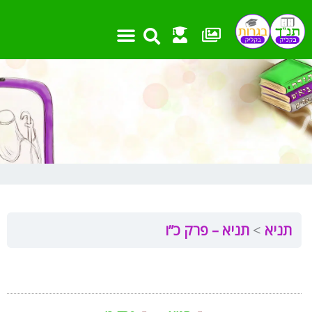
ילוג
תוכן
תניא
תניא – פרק כ”ו