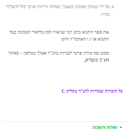
על ידי בטחון ואמונה בעצמי, שמחה וזריזות אדם יכול להצליח
בחייו.
את ספר התניא כתב רבי שניאור זלמן מליאדי המכונה בעל
התניא או / ו האדמו”ר הזקן
ממש כמו מורה פרטי לבגרות בתנ”ך אצלך בטלפון – באתר
תנ”ך בקליק
.
לימוד תנ”ך לבגרות , הכנה לבגרות בתנך ,
שיעורים פרטיים בתנ”ך , חסידות בגובה העיניים, איך לצאת
מעצבות, איך לצאת מדיכאון, איך לצאת מחרדה, איך להיות
שמח, אמונה וביטחון, פנימיות התורה, קבלה,
כל הזכויות שמורות לתנ”ך בקליק
C.
שאלות ותשובות