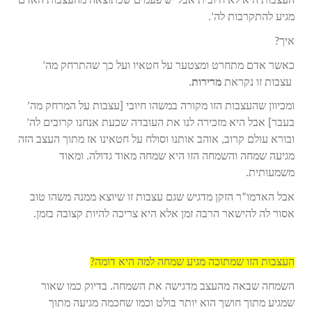
העצבות היא לא חיובית אבל יש פעמים שכתוצאה מהעצבות האדם
מגיע להתקרבות לה’.
איך?
כאשר אדם מתחרט ומצטער על חטאיו ועל כך שהתרחק מה’
עצבות זו נקראת
מרירות
.
ומכיוון שהעצבות הזו מקורה במשהו חיובי [עצבות על המרחק מה’
בעבר] אבל היא מזכירה לנו את העובדה שכעת אנחנו קרובים לה’
ובורא עולם קרוב, אוהב אותנו וסולח על חטאינו אז מתוך העצב הזה
מגיעה שמחה והשמחה הזו היא שמחה מאוד גדולה. ומאוד
משמעותית.
אבל האדמו”ר הזקן מדגיש שגם עצבות זו שיוצא ממנה משהו טוב
אסור לה להישאר הרבה זמן אלא היא צריכה להיות קצובה בזמן.
העצבות הזו שמתוכה מגיע שמחה למה היא דומה?
השמחה שבאה מהעצב מדגישה את השמחה. בדיוק כמו שאור
שמגיע מתוך חושך הוא יותר בולט וכמו שחכמה מגיעה מתוך