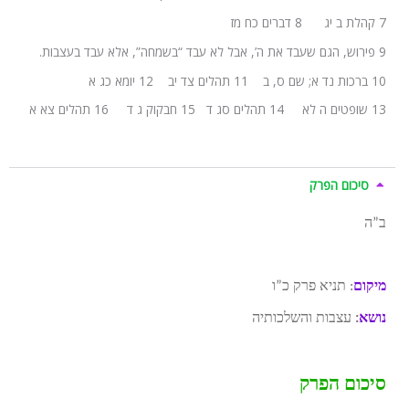
7 קהלת ב יג 8 דברים כח מז
9 פירוש, הגם שעבד את ה’, אבל לא עבד “בשמחה”, אלא עבד בעצבות.
10 ברכות נד א; שם ס, ב 11 תהלים צד יב 12 יומא כג א
13 שופטים ה לא 14 תהלים סג ד 15 חבקוק ג ד 16 תהלים צא א
סיכום הפרק
ב”ה
מיקום
: תניא פרק כ”ו
נושא
:
עצבות והשלכותיה
סיכום הפרק