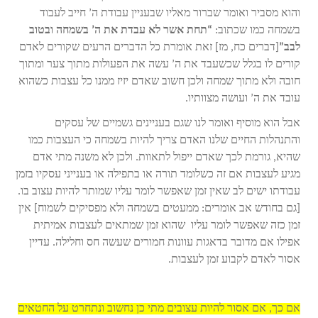
והוא מסביר ואומר שברור מאליו שבעניין עבודת ה’ חייב לעבוד
בשמחה כמו שכתוב:
“תחת אשר לא עבדת את ה’ בשמחה ובטוב
לבב”
[דברים כח, מז] זאת אומרת כל הדברים הרעים שקורים לאדם
קורים לו בגלל שכשעבד את ה’ עשה את הפעולות מתוך צער ומתוך
חובה ולא מתוך שמחה ולכן חשוב שאדם יזיז ממנו כל עצבות כשהוא
עובד את ה’ ועושה מצוותיו.
אבל הוא מוסיף ואומר לנו שגם בעניינים גשמיים של עסקים
והתנהלות החיים שלנו האדם צריך להיות בשמחה כי העצבות כמו
שהיא, גורמת לכך שאדם ייפול לתאוות. ולכן לא משנה מתי אדם
מגיע לעצבות אם זה כשלומד תורה או בתפילה או בענייני עסקיו בזמן
עבודתו ישים לב שאין זמן שאפשר לומר עליו שמותר להיות עצוב בו.
[גם בחודש אב אומרים: ממעטים בשמחה ולא מפסיקים לשמוח] אין
זמן כזה שאפשר לומר עליו שהוא זמן שמתאים לעצבות אמיתית
אפילו אם מדובר בדאגות עוונות חמורים שעשה חס וחלילה. עדיין
אסור לאדם לקבוע זמן לעצבות.
אם כך, אם אסור להיות עצובים מתי כן נחשוב ונתחרט על החטאים