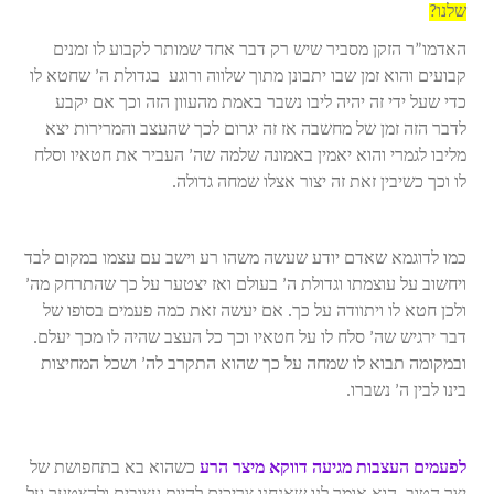
שלנו?
האדמו”ר הזקן מסביר שיש רק דבר אחד שמותר לקבוע לו זמנים
קבועים והוא זמן שבו יתבונן מתוך שלווה ורוגע בגדולת ה’ שחטא לו
כדי שעל ידי זה יהיה ליבו נשבר באמת מהעוון הזה וכך אם יקבע
לדבר הזה זמן של מחשבה אז זה יגרום לכך שהעצב והמרירות יצא
מליבו לגמרי והוא יאמין באמונה שלמה שה’ העביר את חטאיו וסלח
לו וכך כשיבין זאת זה יצור אצלו שמחה גדולה.
כמו לדוגמא שאדם יודע שעשה משהו רע וישב עם עצמו במקום לבד
ויחשוב על עוצמתו וגדולת ה’ בעולם ואז יצטער על כך שהתרחק מה’
ולכן חטא לו ויתוודה על כך. אם יעשה זאת כמה פעמים בסופו של
דבר ירגיש שה’ סלח לו על חטאיו וכך כל העצב שהיה לו מכך יעלם.
ובמקומה תבוא לו שמחה על כך שהוא התקרב לה’ ושכל המחיצות
בינו לבין ה’ נשברו.
לפעמים העצבות מגיעה דווקא מיצר הרע
כשהוא בא בתחפושת של