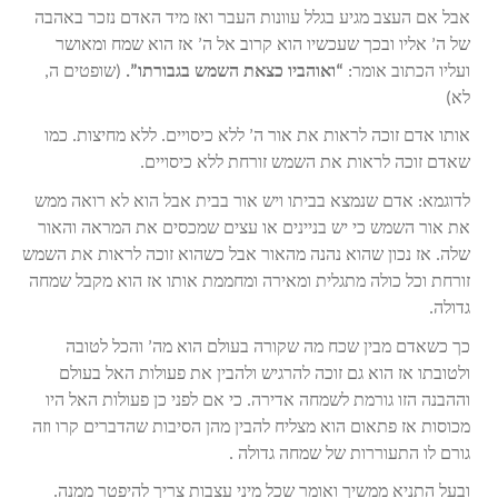
אבל אם העצב מגיע בגלל עוונות העבר ואז מיד האדם נזכר באהבה
של ה’ אליו ובכך שעכשיו הוא קרוב אל ה’ אז הוא שמח ומאושר
ועליו הכתוב אומר:
“ואוהביו כצאת השמש בגבורתו”.
(שופטים ה,
לא)
אותו אדם זוכה לראות את אור ה’ ללא כיסויים. ללא מחיצות. כמו
שאדם זוכה לראות את השמש זורחת ללא כיסויים.
לדוגמא: אדם שנמצא בביתו ויש אור בבית אבל הוא לא רואה ממש
את אור השמש כי יש בניינים או עצים שמכסים את המראה והאור
שלה. אז נכון שהוא נהנה מהאור אבל כשהוא זוכה לראות את השמש
זורחת וכל כולה מתגלית ומאירה ומחממת אותו אז הוא מקבל שמחה
גדולה.
כך כשאדם מבין שכח מה שקורה בעולם הוא מה’ והכל לטובה
ולטובתו אז הוא גם זוכה להרגיש ולהבין את פעולות האל בעולם
וההבנה הזו גורמת לשמחה אדירה. כי אם לפני כן פעולות האל היו
מכוסות אז פתאום הוא מצליח להבין מהן הסיבות שהדברים קרו וזה
גורם לו התעוררות של שמחה גדולה .
ובעל התניא ממשיך ואומר שכל מיני עצבות צריך להיפטר ממנה.