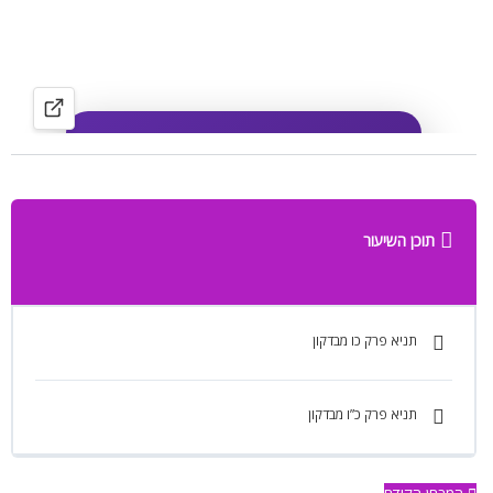
תוכן השיעור
תניא פרק כו מבדקון
תניא פרק כ”ו מבדקון