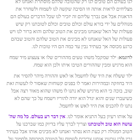
לנו בעולם הם טובים לנו רק שהטובה שלהם מוסתרת ואנחנו לא
מצליחים לראות אותה וזו הסיבה שקשה לנו לשמוח ולשחרר את
הדאגות אבל אם נברך עליהם זה יזכיר לנו שכל הדברים בעולם הם
מנוהלים על ידי בורא עולם וכולם טובים וכולם לטובתנו רק שיש
פעולות של האל שאנחנו מבינים את הטוב שלהם והוא ברור לנו ויש
פעולות של האל שאנחנו לא מבינים את הטוב שלהם והטוב שבהם
כרגע מכוסה אך בעתיד נבין עד כמה הם היו טובות לנו.
לדוגמא
: ילד שמקבל משהו טעים מההורים שלו או צעצוע מיד שמח
הוא מרגיש ומבין שההורים הטיבו איתו ולכן הוא שמח.
ילד ששלח את היד שלו לחשמל או לאש וההורה מיהר להסיר את
היד בחוזקה ובמהירות ואמר לו בפנים קשוחות שאסור לו לעשות זאת
שוב, בוכה כי הוא מרגיש שלא נתנו לו משהו שהוא מאוד רצה אבל
כשיעברו שנים והוא יגדל הוא יודה להוריו וישמח על כך שהם לא
נתנו לו להכניס את היד לאש או לחשמל.
על אותו רעיון בעל התניא אומר לנו.
אין דבר רע בעולם. כל מה שה’
עושה הוא טוב ולטובתנו
וצריך לברך עליו בדיוק כמו שברכנו על
הטוב המגולה רק כעת הוא נסתר ואנחנו לא מבינים אותו אבל בעתיד
נבין ולכן עכשיו אנחנו צריכים לשמוח על הטובה המכוסה ולסמוך על