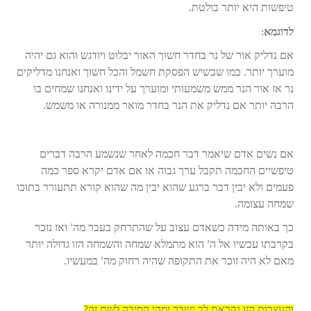
טיפשות היא יותר בולטת.
לדוגמא
:
אם נדליק אור של נר בחדר חשוך האור יבלוט ויודגש והוא גם יהיה
מוערך יותר. כמו שכשיש הפסקת חשמל והכל חשוך ואנחנו מדליקים
נר אז אור הנר ממש משמעותי ומוערך על ידינו ואנחנו שמחים בו
הרבה יותר אם נדליק את הנר בחדר מואר ממנורה או משמש.
אם נשים אדם שיאמר דבר חכמה לאחר שנשמע הרבה דברים
טיפשיים החכמה תקבל ערך גבוה או אם אדם יקרא ספר כמה
פעמים ולא יבין דבר ברגע שהוא יבין מה שהוא קורא תתעורר בתוכו
שמחה עצומה.
כך באותה מידה כשאדם עצוב על שהתרחק בעבר מה’ ואז נזכר
בקרבתו עכשיו אל ה’ הוא מתמלא שמחה והשמחה הזו גדולה יותר
מאם לא היה זוכר את התקופה שהיה רחוק מה’ במעשיו.
והעצבות הזו נקראת לב נשבר ומהי הסיבה לשם זה?