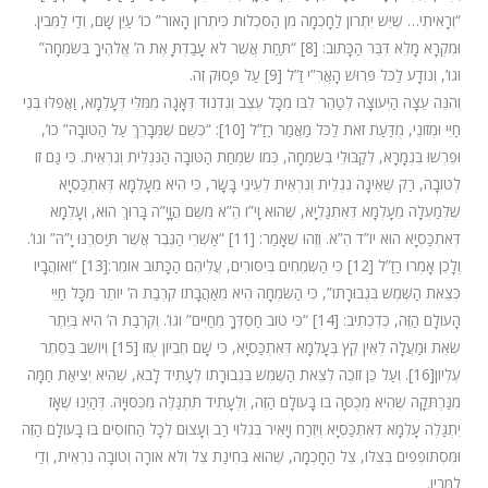
“וְרָאִיתִי… שֶׁיֵּשׁ יִתְרוֹן לַחָכְמָה מִן הַסִּכְלוּת כִּיתְרוֹן הָאוֹר” כו’ עַיֵּן שָׁם, וְדַי לַמֵּבִין.
וּמִקְרָא מָלֵא דִּבֵּר הַכָּתוּב: [8] “תַּחַת אֲשֶׁר לֹא עָבַדְתָּ אֶת ה’ אֱלֹהֶיךָ בְּשִׂמְחָה”
וגו’, וְנוֹדָע לַכֹּל פֵּרוּשׁ הָאֲרִ”י זַ”ל [9] עַל פָּסוּק זֶה.
וְהִנֵּה עֵצָה הַיְּעוּצָה לְטַהֵר לִבּוֹ מִכָּל עֶצֶב וְנִדְנוּד דְּאָגָה מִמִּלֵּי דְּעָלְמָא, וַאֲפִלּוּ בְּנֵי
חַיֵּי וּמְזוֹנֵי, מֻדַּעַת זֹאת לַכֹּל מַאֲמַר רַזַ”ל [10]: “כְּשֵׁם שֶׁמְּבָרֵךְ עַל הַטּוֹבָה” כו’,
וּפֵרְשׁוּ בִּגְמָרָא, לְקַבּוּלֵי בְּשִׂמְחָה, כְּמוֹ שִׂמְחַת הַטּוֹבָה הַנִּגְלֵית וְנִרְאֵית. כִּי גַּם זוֹ
לְטוֹבָה, רַק שֶׁאֵינָה נִגְלֵית וְנִרְאֵית לְעֵינֵי בָּשָׂר, כִּי הִיא מֵעָלְמָא דְּאִתְכַּסְיָא
שֶׁלְּמַעְלָה מֵעָלְמָא דְּאִתְגַּלְיָא, שֶׁהוּא וָי”ו הֵ”א מִשֵּׁם הֲוָיָ”ה בָּרוּךְ הוּא, וְעָלְמָא
דְּאִתְכַּסְיָא הוּא יוֹ”ד הֵ”א. וְזֶהוּ שֶׁאָמַר: [11] “אַשְׁרֵי הַגֶּבֶר אֲשֶׁר תְּיַסְּרֶנּוּ יָ”הּ” וגו’.
וְלָכֵן אָמְרוּ רַזַ”ל [12] כִּי הַשְּׂמֵחִים בְּיִסּוּרִים, עֲלֵיהֶם הַכָּתוּב אוֹמֵר:[13] “וְאוֹהֲבָיו
כְּצֵאת הַשֶּׁמֶשׁ בִּגְבוּרָתוֹ”, כִּי הַשִּׂמְחָה הִיא מֵאַהֲבָתוֹ קִרְבַת ה’ יוֹתֵר מִכָּל חַיֵּי
הָעוֹלָם הַזֶּה, כְּדִכְתִיב: [14] “כִּי טוֹב חַסְדְּךָ מֵחַיִּים” וגו’. וְקִרְבַת ה’ הִיא בְּיֶתֶר
שְׂאֵת וּמַעֲלָה לְאֵין קֵץ בְּעָלְמָא דְּאִתְכַּסְיָא, כִּי שָׁם חֶבְיוֹן עֻזּוֹ [15] וְיוֹשֵׁב בְּסֵתֶר
עֶלְיוֹן[16]. וְעַל כֵּן זוֹכֶה לְצֵאת הַשֶּׁמֶשׁ בִּגְבוּרָתוֹ לֶעָתִיד לָבֹא, שֶׁהִיא יְצִיאַת חַמָּה
מִנַּרְתֵּקָהּ שֶׁהִיא מְכֻסָּה בּוֹ בָּעוֹלָם הַזֶּה, וְלֶעָתִיד תִּתְגַּלֶּה מִכִּסּוּיָהּ. דְּהַיְנוּ שֶׁאָז
יִתְגַּלֶה עָלְמָא דְּאִתְכַּסְיָא וְיִזְרַח וְיָאִיר בְּגִלּוּי רַב וְעָצוּם לְכָל הַחוֹסִים בּוֹ בָּעוֹלָם הַזֶּה
וּמִסְתּוֹפְפִים בְּצִלּוֹ, צֵל הַחָכְמָה, שֶׁהוּא בְּחִינַת צֵל וְלֹא אוֹרָה וְטוֹבָה נִרְאֵית, וְדַי
לַמֵּבִין.