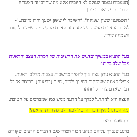
[העצבות עצמה לעולם לא חיובית אלא מה שחיובי זה השמחה
וקרבת ה’ שבאה ממנה]
“
תשמיעני ששון ושמחה”, “השיבה לי ששון ישעך ורוח נדיבה..”-
לאחר העצבות מגיעה השמחה הזו. האדם מבקש מה’ שישיב לו את
השמחה לחייו.
בעל התניא ממשיך ומדגיש את החשיבות של הסרת העצב והדאגות
מכל שלב בחיינו:
בעל התניא נותן עצה איך להסיר מחשבות עצבות מהלב ודאגות,
אפילו דאגות שעוסקות בחינוך ילדים, חיים [בריאות], פרנסה או כל
דבר שאדם צריך לרווחתו.
העצה היא להתרגל לברך על הרעה ממש כמו שמברכים על הטובה.
ומה הכוונה? איך דבר זה יכול לעזור לנו להורדת הדאגה?
והתשובה היא:
ברגע שנברך עליהם אנחנו נזכור תמיד שגם הדברים הרעים שקורים