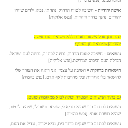
ונהנה ממנו. [נפש בהמית]
אישה יהודייה
– חשיבה לטווח הרחוק. נתחתן, נביא ילדים שיהיו
יהודיים, נחנך בדרך היהדות. [נפש אלוקית]
להתחתן או להישאר בזוגיות ללא נישואים עם אישה
יהודייה[שמוצאת חן בעיני]?
נישואים
= חשיבה לטווח הרחוק, נתינה לבת זוג, נתינה לעם ישראל.
הגדלת העם וביסוס המורשת.[נפש אלוקית]
הישארות ברווקות
= חשיבה על עצמי. אני רואה את הצורך שלי
להישאר בלי אחריות ובלי מחויבות לאף אדם. [נפש בהמית]
גם בתוך הנישואים המטרה יכולה לבוא ממקומות שונים:
נישואים לבת זוג כדי שהיא תביא לי, שהיא תעזור לי, שיהיה לי טוב,
שהיא תשרת אותי. [נפש בהמית]
נישואים לבת זוג כדי שנקים ביחד בית, נביא ילדים, נגדיל את העם,