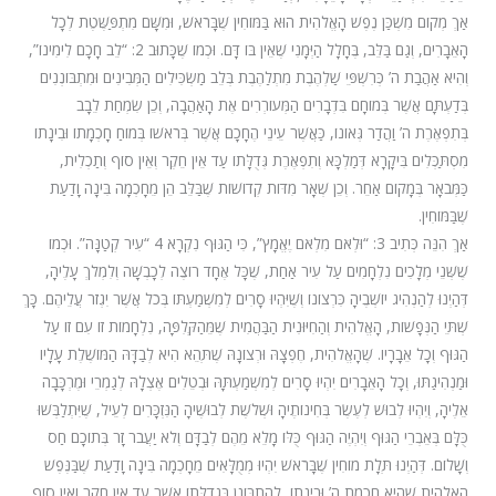
אַךְ מְקוֹם מִשְׁכַּן נֶפֶשׁ הָאֱלֹהִית הוּא בַּמּוֹחִין שֶׁבָּרֹאשׁ, וּמִשָּׁם מִתְפַּשֶּׁטֶת לְכָל
הָאֵבָרִים, וְגַם בַּלֵּב, בֶּחָלָל הַיְּמָנִי שֶׁאֵין בּוֹ דָּם. וּכְמוֹ שֶׁכָּתוּב 2: “לֵב חָכָם לִימִינוֹ”,
וְהִיא אַהֲבַת ה’ כְּרִשְׁפֵּי שַׁלְהֶבֶת מִתְלַהֶבֶת בְּלֵב מַשְׂכִּילִים הַמְּבִינִים וּמִתְבּוֹנְנִים
בְּדַעְתָּם אֲשֶׁר בְּמוֹחָם בִּדְבָרִים הַמְּעוֹרְרִים אֶת הָאַהֲבָה, וְכֵן שִׂמְחַת לֵבָב
בְּתִפְאֶרֶת ה’ וַהֲדַר גְּאוֹנוֹ, כַּאֲשֶׁר עֵינֵי הֶחָכָם אֲשֶׁר בְּרֹאשׁוֹ בְּמוֹחַ חָכְמָתוֹ וּבִינָתוֹ
מִסְתַּכְּלִים בִּיקָרָא דְּמַלְכָּא וְתִפְאֶרֶת גְּדֻלָּתוֹ עַד אֵין חֵקֶר וְאֵין סוֹף וְתַכְלִית,
כַּמְּבֹאָר בְּמָקוֹם אַחֵר. וְכֵן שְׁאָר מִדּוֹת קְדוֹשׁוֹת שֶׁבַּלֵּב הֵן מֵחָכְמָה בִּינָה וָדַעַת
שֶׁבַּמּוֹחִין.
אַךְ הִנֵּה כְּתִיב 3: “וּלְאֹם מִלְאֹם יֶאֱמָץ”, כִּי הַגּוּף נִקְרָא 4 “עִיר קְטַנָּה”. וּכְמוֹ
שֶׁשְּׁנֵי מְלָכִים נִלְחָמִים עַל עִיר אַחַת, שֶׁכָּל אֶחָד רוֹצֶה לְכָבְשָׁה וְלִמְלֹךְ עָלֶיהָ,
דְּהַיְנוּ לְהַנְהִיג יוֹשְׁבֶיהָ כִּרְצוֹנוֹ וְשֶׁיִּהְיוּ סָרִים לְמִשְׁמַעְתּוֹ בְּכֹל אֲשֶׁר יִגְזֹר עֲלֵיהֶם. כָּךְ
שְׁתֵּי הַנְּפָשׁוֹת, הָאֱלֹהִית וְהַחִיּוּנִית הַבַּהֲמִית שֶׁמֵּהַקְּלִפָּה, נִלְחָמוֹת זוֹ עִם זוֹ עַל
הַגּוּף וְכָל אֵבָרָיו. שֶׁהָאֱלֹהִית, חֶפְצָהּ וּרְצוֹנָהּ שֶׁתְּהֵא הִיא לְבַדָּהּ הַמּוֹשֶׁלֶת עָלָיו
וּמַנְהִיגַתּוּ, וְכָל הָאֵבָרִים יִהְיוּ סָרִים לְמִשְׁמַעְתָּהּ וּבְטֵלִים אֶצְלָהּ לְגַמְרֵי וּמֶרְכָּבָה
אֵלֶיהָ, וְיִהְיוּ לְבוּשׁ לְעֶשֶׂר בְּחִינוֹתֶיהָ וּשְׁלֹשֶׁת לְבוּשֶׁיהָ הַנִּזְכָּרִים לְעֵיל, שֶׁיִּתְלַבְּשׁוּ
כֻּלָּם בְּאֵבְרֵי הַגּוּף וְיִהְיֶה הַגּוּף כֻּלּוֹ מָלֵא מֵהֶם לְבַדָּם וְלֹא יַעֲבֹר זָר בְּתוֹכָם חַס
וְשָׁלוֹם. דְּהַיְנוּ תְּלָת מוֹחִין שֶׁבָּרֹאשׁ יִהְיוּ מְמֻלָּאִים מֵחָכְמָה בִּינָה וָדַעַת שֶׁבַּנֶּפֶשׁ
הָאֱלֹהִית שֶׁהִיא חָכְמַת ה’ וּבִינָתוֹ, לְהִתְבּוֹנֵן בִּגְדֻלָּתוֹ אֲשֶׁר עַד אֵין חֵקֶר וְאֵין סוֹף,