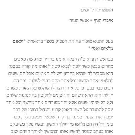
הנפשות
= לוחמים
איברי הגוף
= אנשי העיר
בעל התניא מזכיר פה את הפסוק בספר בראשית: “
ולאום
מלאום יאמץ”
בבראשית פרק כ”ה רבקה אימנו בהריון ומרגישה כאבים
מוזרים בבטן כשהולכת לנביא לשאול אותו מה קורה בבטנה
הוא מסביר לה שהיא בהריון ויש לה תאומים אבל הם שונים
לחלוטין אחד מהשני וכל אחד מהם רוצה לשלוט. וכך הם
רבים כבר בבטן כי כל אחד רוצה להשתלט על האזור. כשהם
ייוולדו היא תראה שהם יהיו שונים לחלוטין בהתנהגות שלהם
ולא רק שיהיו שונים אלא יהיו מפורדים אחד מהשני וכל אחד
ינסה להתגבר על השני באופן קבוע והגדול בסופו של דבר
יעבוד את הצעיר ממנו. וכך קרה שעשיו ויעקב נולדו, כבר
בזמן הלידה הם נלחמו מי ייוולד ראשון. ועשיו נולד כשיעקב
אוחז בעקב ומנסה להשיג אותו ובהמשך לאורך חייהם שוב