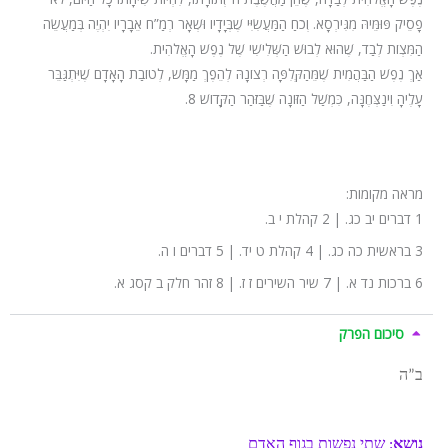
פָסֵיק פּוּמֵּיהּ מִגִּירְסָא. וְכֹחַ הַמַּעֲשִׂיִּי שֶׁבְּיָדָיו וּשְׁאָר רְמַ”ח אֵבָרָיו יִהְיֶה בְּמַעֲשֵׂה
הַמִּצְוֹת לְבַד, שֶׁהוּא לְבוּשׁ הַשְּׁלִישִׁי שֶׁל נֶפֶשׁ הָאֱלֹהִית.
אַךְ נֶפֶשׁ הַבַּהֲמִית שֶׁמֵּהַקְּלִפָּה רְצוֹנָהּ לְהֵפֶךְ מַמָּשׁ, לְטוֹבַת הָאָדָם שֶׁיִּתְגַּבֵּר
עָלֶיהָ וִינַצְּחֶנָּה, כִּמְשַׁל הַזּוֹנָה שֶׁבַּזֹּהַר הַקָּדוֹשׁ 8.
מראה מקומות:
1 דברים יב כג. | 2 קהלת י ב.
3 בראשית כה כג. | 4 קהלת ט יד. | 5 דברים ו ה.
6 ברכות נד א. | 7 שיר השירים ז ז. | 8 זהר חלק ב קסג א.
סיכום הפרק
ב”ה
נושא
: שתי נפשות בגוף האדם