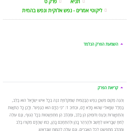
תניא
פרק ט
ליקוטי אמרים - נפש אלוקית ונפש בהמית
השמעת הפרק הנלמד
קריאת הפרק
וְהִנֵּה מְקוֹם מִשְׁכַּן נֶפֶשׁ הַבַּהֲמִית שֶׁמִּקְּלִפַּת נֹגַהּ בְּכָל אִישׁ יִשְׂרָאֵל הוּא בַּלֵּב,
בַּחֲלַל שְׂמָאלִי שֶׁהוּא מָלֵא דָּם, וּכְתִיב 1: “כִּי הַדָּם הוּא הַנֶּפֶשׁ”. וְלָכֵן כָּל הַתַּאֲוֹת
וְהִתְפָּאֲרוּת וְכַעַס וְדוֹמֵיהֶן הֵן בַּלֵּב, וּמֵהַלֵּב הֵן מִתְפַּשְּׁטוֹת בְּכָל הַגּוּף, וְגַם עוֹלֶה
לַמֹּחַ שֶׁבָּרֹאשׁ לְחַשֵׁב וּלְהַרְהֵר בָּהֶן וּלְהִתְחַכֵּם בָּהֶן, כְּמוֹ שֶׁהַדָּם מְקוֹרוֹ בַּלֵּב
וּמֵהַלֵּב מִתְפַּשֵּׁט לְכָל הָאֵבָרִים, וְגַם עוֹלֶה לְהַמּוֹחַ שֶׁבָּרֹאשׁ.