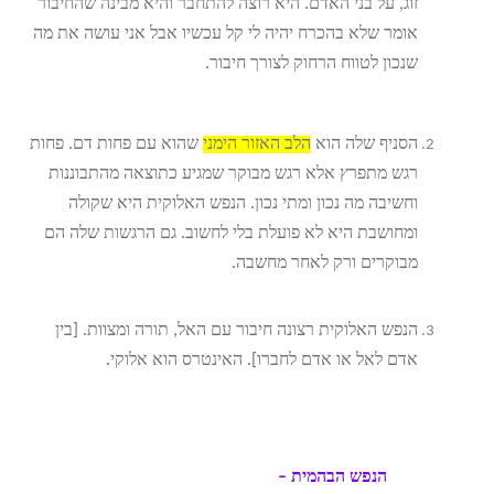
זוג, על בני האדם. היא רוצה להתחבר והיא מבינה שהחיבור
אומר שלא בהכרח יהיה לי קל עכשיו אבל אני עושה את מה
שנכון לטווח הרחוק לצורך חיבור.
הסניף שלה הוא
הלב האזור הימני
שהוא עם פחות דם. פחות
רגש מתפרץ אלא רגש מבוקר שמגיע כתוצאה מהתבוננות
וחשיבה מה נכון ומתי נכון. הנפש האלוקית היא שקולה
ומחושבת היא לא פועלת בלי לחשוב. גם הרגשות שלה הם
מבוקרים ורק לאחר מחשבה.
הנפש האלוקית רצונה חיבור עם האל, תורה ומצוות. [בין
אדם לאל או אדם לחברו]. האינטרס הוא אלוקי.
הנפש הבהמית –