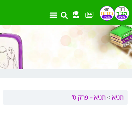
ילוג
תוכן
תניא
תניא – פרק ט’