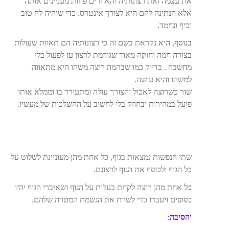
את עצמה ואת רצונותיה והאחרים פחות מעניינים אותה
אלא הנתינה להם היא לצורך אינטרס. כדי שיהיה לה טוב
וכיף ונחמד.
בנוסף, היא נקראת בשם זה כי רצונותיה הם תאוות שעולות
בצורה חמה וחזקה מאוד שגורמת לרצון עז לפעול בלי
מחשבה . בדיוק כמו שבהמה רוצה משהו היא מתאווה
למשהו והיא עושה.
שור כשרוצה לאכול והצורך עולה ומתעורר בו וממלא אותו
פועל במהירות ובחוזק בלי לחשוב על ההשלכות של מעשיו.
שתי הנפשות נמצאות בגוף, כל אחת מהן מעוניינת לשלוט על
כל הגוף ולכופף את הגוף לרצונם.
כל אחת מהן רוצה לקחת בעלות על הגוף ושאיברי הגוף יהיו
כפופים ויעבדו כדי לשרת את הגשמת המטרה שלהם.
והסיבה: