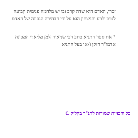
זכרו, האדם הוא שדה קרב ובו יש מלחמה פנימית קבועה
לטוב ולרע והניצחון הוא על ידי הבחירה הנכונה של האדם.
* את ספר התניא כתב רבי שניאור זלמן מליאדי המכונה
אדמו”ר הזקן ו/או בעל התניא
בתנך , שיעורים פרטיים בתנ”ך , סיכומים לבגרות בתנ”ך, תניא,
לימוד תניא, חוסן מנטלי, משמעות החיים, אמונה וביטחון בהשם,
אלוקים, מציאות השם, אהבת השם לומדים לבגרות בתנך בקלות.
שאלות בגרות בתנך ושיעורי צפייה בתנך ממש כמו מורה פרטי אצלך
בטלפון – באתר
תנך בקליק
.
, טיפים לבחינת בגרות בתנך , מדריך
כתך
כל הזכויות שמורות לתנ”ך בקליק
C.