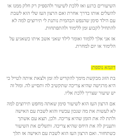
השיעורים כרגע ואז ללכת לשיעור ולהספיק רק חלק ממנו או
להשלים אותו בדרך אחרת ואם הרצון העז שלי הוא לשבת
עם הילד סימן שהנפש הבהמית נותנת לי תירוצים למה לא
להתחיל לקבוע זמן ללימוד ולהתפתחות.
אז אני אלך ללמוד ואומר לילד שאני אשב איתו כשאגיע על
הלימוד או יום למחרת.
דוגמא נוספת:
בת הזוג מבקשת מימך להקדיש לה זמן ולצאת איתה לטייל כי
היא מרגישה שהיא צריכה שתקשיב לה ותסייע לה. ומול זה
יש שיעור שצריך ללכת אליו.
אם הרצון העז הוא לשיעור סימן שאתה מחפש תירוצים למה
לא לעשות את מה שנכון עכשיו והוא לשבת עם האישה
ולתת לה את הזמן שהיא צריכה. ולכן, תצא עם אשתך
ותעניק לה את היחס שהיא צריכה. ותשלים את השיעור
כשתחזור. ואם הרצון העז הוא לשבת עם האישה אז תלך