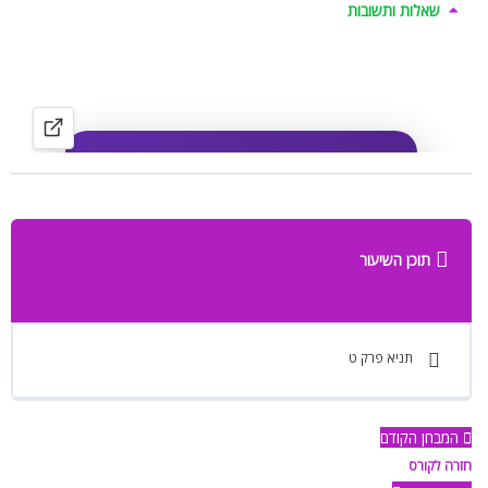
שאלות ותשובות
תוכן השיעור
תניא פרק ט
המבחן הקודם
חזרה לקורס