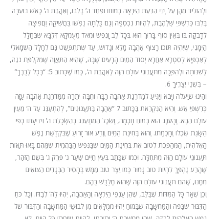
וּלְהוֹלִיד מֵהֶן עַל יְדֵי הַדַּעַת הַיִּרְאָה בְּמוֹחוֹ וּפַחַד ה’ בְּלִבּוֹ, וְאַהֲבַת ה’ כְּאֵשׁ בּוֹעֵרָה
בְּלִבּוֹ כְּרִשְׁפֵּי שַׁלְהֶבֶת, לִהְיוֹת נִכְסְפָה וְגַם כָּלְתָה נַפְשׁוֹ בַּחֲשִׁיקָה וַחֲפִיצָה
לְדָבְקָה בּוֹ בְּאֵין סוֹף בָּרוּךְ הוּא בְּכָל לֵב וָנֶפֶשׁ וּמְאֹד מֵעֻמְקָא דְּלִבָּא שֶׁבֶּחָלָל
הַיְּמָנִי, שֶׁיִּהְיֶה תּוֹכוֹ רָצוּף אַהֲבָה מָלֵא וְגָדוּשׁ, עַד שֶׁתִּתְפַּשֵּׁט גַּם לֶחָלָל הַשְּׂמָאלִי
לְאַכְפְּיָא לְסִטְרָא אַחֲרָא יְסוֹד הַמַיִם הָרָעִים שֶׁבָּהּ, שֶׁהִיא הַתַּאֲוָה שֶׁמִּקְּלִפַּת נֹגַהּ,
לְשַׁנּוֹתָהּ וּלְהַפְּכָהּ מִתַּעֲנוּגֵי עוֹלָם הַזֶּה לְאַהֲבַת ה’, כְּמוֹ שֶׁכָּתוּב 5: “בְּכָל לְבָבְךָ”
– בִּשְׁנֵי יְצָרֶיךָ 6.
וְהַיְנוּ שֶׁיַּעֲלֶה וְיָבֹא וְיַגִּיעַ לְמַדְרֵגַת אַהֲבָה רַבָּה וְחִבָּה יְתֵרָה מִמַּדְרֵגַת אַהֲבָה עַזָּה
כְּרִשְׁפֵּי אֵשׁ. וְהִיא הַנִּקְרֵאת בַּכָּתוּב 7 “אַהֲבָה בַּתַּעֲנוּגִים”, לְהִתְעַנֵּג עַל ה’ מֵעֵין
עוֹלָם הַבָּא. וְהָעֹנֶג הוּא בְּמוֹחַ חָכְמָה, וְשֵׂכֶל הַמִּתְעַנֵּג בְּהַשְׂכָּלַת ה’ וִידִיעָתוֹ כְּפִי
הַשָּׂגַת שִׂכְלוֹ וְחָכְמָתוֹ. וְהוּא בְּחִינַת הַמַּיִם וְזֶרַע אוֹר זָרוּעַ שֶׁבִּקְדֻשַּׁת נֶפֶשׁ
הָאֱלֹהִית, הַמְּהַפֶּכֶת לְטוֹב אֶת בְּחִינַת הַמַּיִם שֶׁבַּנֶּפֶשׁ הַבַּהֲמִית שֶׁמֵּהֶם בָּאוּ תַּאֲוֹת
תַּעֲנוּגֵי עוֹלָם הַזֶּה מִתְּחִלָּה. וּכְמוֹ שֶׁכָּתַב בְּעֵץ חַיִּים שַׁעַר נ’ פֶּרֶק ג’ בְּשֵׁם הַזֹּהַר,
שֶׁהָרַע נֶהְפָּךְ לִהְיוֹת טוֹב גָּמוּר כְּמוֹ יֵצֶר טוֹב מַמָּשׁ בְּהָסִיר הַבְּגָדִים הַצּוֹאִים
מִמֶּנּוּ, שֶׁהֵם תַּעֲנוּגֵי עוֹלָם הַזֶּה שֶׁהוּא מְלֻבָּשׁ בָּהֶם.
וְכֵן שְׁאָר כָּל הַמִּדּוֹת שֶׁבַּלֵּב, שֶׁהֵן עַנְפֵי הַיִּרְאָה וְהָאַהֲבָה, יִהְיוּ לַה’ לְבַדּוֹ. וְכָל כֹּחַ
הַדִּבּוּר שֶׁבַּפֶּה וְהַמַּחֲשָׁבָה שֶׁבַּמוֹחַ יִהְיוּ מְמֻלָּאִים מִן לְבוּשֵׁי הַמַּחֲשָׁבָה וְהַדִּבּוּר שֶׁל
נֶפֶשׁ הָאֱלֹהִית לְבַדָּהּ, שֶׁהֵן מַחֲשֶׁבֶת ה’ וְתוֹרָתוֹ, לִהְיוֹת שִׂיחָתוֹ כָּל הַיּוֹם, לֹא