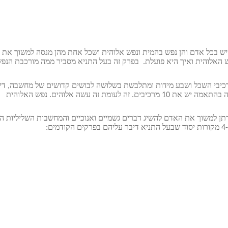
יש בכל אדם והן נפש בהמית ונפש אלוהית ושכל אחת מהן מנסה למשוך את
ש האלוהית ואיך היא פועלת. בפרק זה בעל התניא מסביר ממה מורכבת הנפ
לנפש האלוהית יש 10 רכיבים וספירות קדושות שהם 3 מרכיבי השכל ושבע מידות ומתלבשת בשלושה לבושים קדושים של מחשבה, 
ומעשה כך גם לנפש הבהמית שהיא מהסתרא אחרא מקליפת נגה בהתאמה יש את 10 מרכיבים. זה לעומת זה עשה אלוהים. נפש האלוהית
תן למשוך את האדם להשיג דברים גשמיים ואנוכיים והמחשבות השליליות ה