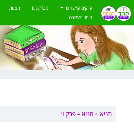
ילוג
פרקים וקישורים
מבדקונים
מצגות
תוכן
חומר העשרה
תניא
תניא – פרק ו’