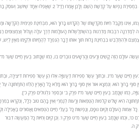
אִישׁ יִשְׂרָאֵל לְמַטָּה שֶׁבְּכֹחוֹ לִהְיוֹת בָּטֵל מַמָּשׁ לְגַבֵּי הַקָּדוֹשׁ בָּרוּךְ הוּא בִּמְסִירַת נַפְשׁוֹ עַל קְדֻשַּׁת הַשֵּׁם. וְלָכֵן אָמְרוּ רַזַ”ל 2 שֶׁאֲפִלּוּ אֶחָד שֶׁיּו
ֹ, אֵינוֹ מְקַבֵּל חִיּוּת מִקְּדֻשָּׁתוֹ שֶׁל הַקָּדוֹשׁ בָּרוּךְ הוּא, מִבְּחִינַת פְּנִימִית הַקְּדֻשָּׁה וּמַ
ֵגָה לְמַדְרֵגָה רִבְבוֹת מַדְרֵגוֹת בְּהִשְׁתַּלְשְׁלוּת הָעוֹלָמוֹת דֶּרֶךְ עִלָּה וְעָלוּל וְצִמְצוּמִים רַבִ
ֵם וּלְהִתְלַבֵּשׁ בִּבְחִינַת גָּלוּת תּוֹךְ אוֹתוֹ דָּבָר הַנִּפְרָד לְהַחֲיוֹתוֹ וּלְקַיְּמוֹ מֵאַיִן לְיֵשׁ, ש
ַעֲשֵׂה עוֹלָם הַזֶּה קָשִׁים וְרָעִים וְהָרְשָׁעִים גּוֹבְרִים בּוֹ, כְּמוֹ שֶׁכָּתוּב בְּעֵץ חַיִּים שַׁעַר מ
עֵץ חַיִּים שַׁעַר מ”ג. וּבְתוֹךְ עֶשֶׂר סְפִירוֹת דַּעֲשִׂיָּה אֵלּוּ הֵן עֶשֶׂר סְפִירוֹת דִּיצִירָה, וּבְתוֹכ
ן סוֹף בָּרוּךְ הוּא. וְנִמְצָא אוֹר אֵין סוֹף בָּרוּךְ הוּא מָלֵא כָּל הָאָרֶץ הַלֵּזוּ הַתַּחְתּוֹנָה עַל יְד
יָּה, כְּמוֹ שֶׁכָּתַב בְּעֵץ חַיִּים שַׁעַר מ”ז פֶּרֶק ב’ וּבְסֵפֶר גִּלְגּוּלִים פֶּרֶק כ’].
תַּחְתּוֹנָה הִיא שָׁלֹש קְלִפּוֹת הַטְּמֵאוֹת וְרָעוֹת לְגַמְרֵי וְאֵין בָּהֶם טוֹב כְּלָל, וְנִקְרְאוּ בְּמִרְכ
פְשׁוֹת כָּל אֻמּוֹת הָעוֹלָם וְקִיּוּם גּוּפָם, וְנַפְשׁוֹת כָּל בַּעֲלֵי חַיִּים הַטְּמֵאִים וַאֲסוּרִים בַּאֲכִילָה וְקִי
רֶם כו’, וּכְמוֹ שֶׁכָּתַב בְּעֵץ חַיִּים שַׁעַר מ”ט פֶּרֶק ו’. וְכֵן קִיּוּם וְחִיּוּת כָּל הַמַּעֲשֶׂה דִּבּוּר
רֶק ה.