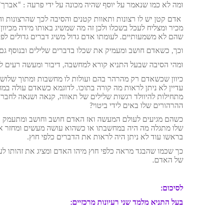
ומה לא כמו שנאמר על יוסף שהיה מכונה על ידי פרעה : “אבר
אדם קטן יש לו רצונות ותאוות קטנים והסיבה לכך שהרצונות ו
מכיר ומצליח לעכל בשכלו ולכן זה מה שמשיג באותו מידה מכיוון
שהם לא משמעותיים. לעומתו אדם גדול משיג דברים גדולים לפי
וכך, כשאדם חושב ומעמיק את שכלו בדברים שלילים ובנוסף ג
ומהי הסיבה שבעל התניא קורא למחשבה, דיבור ומעשה רעים ל
כיוון שכשאדם רק מהרהר בהם ועולות לו מחשבות ומתוך שלושת
עדיין לא ניתן לראות מה קורה בתוכו. לדוגמא כשאדם עולה 
מתחילות להיוולד רגשות שלילים של תאווה, קנאה ושנאה לחברו 
ההרהורים שלו באים לידי ביטוי?
כשהם מגיעים לעולם המעשה ואז האדם חושב וחושב ומתעמק במ
שלו מתגלה מה היה במחשבתו או כשהוא עושה מעשים ומחזר אחר
בראשו עוד לא ניתן היה לראות את הדברים כלפי חוץ.
כך שכמו שהבגד מראה כלפי חוץ מיהו האדם ומציג את זהותו לע
של האדם.
לסיכום:
בעל התניא מלמד שני רעיונות מרכזיים: