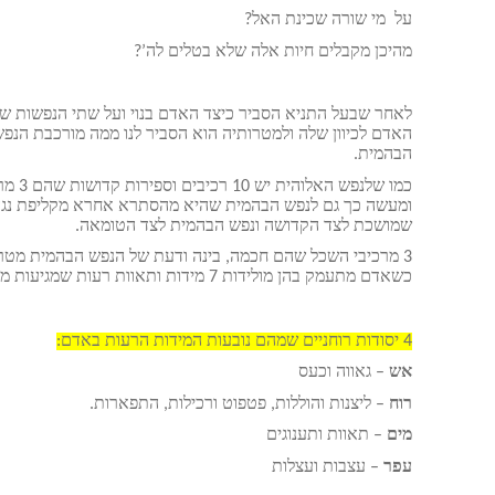
על מי שורה שכינת האל?
מהיכן מקבלים חיות אלה שלא בטלים לה’?
לאחר שבעל התניא הסביר כיצד האדם בנוי ועל שתי הנפשות ש
האדם לכיוון שלה ולמטרותיה הוא הסביר לנו ממה מורכבת הנפ
הבהמית.
כמו ש
שמושכת לצד הקדושה ונפש הבהמית לצד הטומאה.
3 מרכיבי השכל שהם חכמה, בינה ודעת של הנפש הבהמית מטר
כשאדם מתעמק בהן מולידות 7 מידות ותאוות רעות שמגיעות מ-4 מקורות יסוד שבעל התניא דיבר עליהם בפרקים הקודמים:
4 יסודות רוחניים שמהם נובעות המידות הרעות באדם:
אש
– גאווה וכעס
רוח
– ליצנות והוללות, פטפוט ורכילות, התפארות.
מים
– תאוות ותענוגים
עפר
– עצבות ועצלות