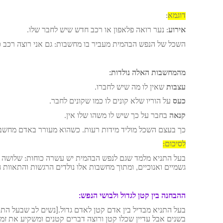
דוגמא
:
אירוע
: נער רואה פלאפון או רכב חדש שיש לחבר שלו.
השכל של הנפש הבהמית מעביר בו מחשבות: גם אני רוצה רכב כזה 
מהמחשבות האלה נולדות:
עצבות
שאין לו מה שיש לחברו.
כעס
על הוריו שלא קונים לו כמו שקונים לחבר.
קנאה
בחבר על כך שיש לו משהו שלו אין.
כך בעצם השכל מוליד מידות רעות. כשהוא מעורר באדם מחשבות
לסיכום:
בעל התניא מלמד שגם לנפש הבהמית יש עשרה כוחות: שלושה כו
גשמיים ואנוכיים, ומתוך מחשבות אלו נולדים הרגשות והתאוות ה
ההבחנה בין קטן לגדול ולבושי הנפש:
בעל התניא מבדיל בין אדם קטן לאדם גדול.[נשים לב שבעל התני
בשנים אבל עדיין שכלו קטן ורוצה דברים קטנים ומשקיע את זמנו