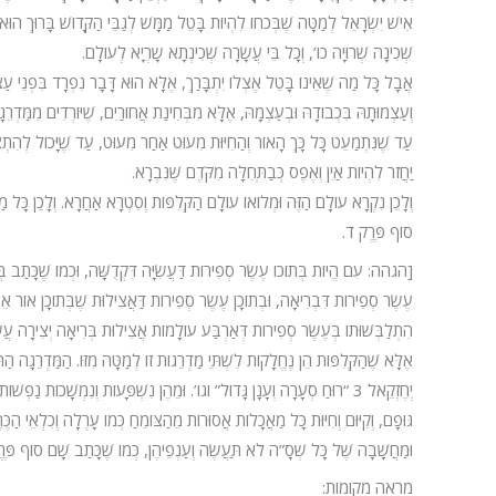
שְׁכִינָה שְׁרוּיָה כו’, וְכָל בֵּי עֲשָׂרָה שְׁכִינְתָא שָרְיָא לְעוֹלָם.
אֲבָל כָּל מַה שֶׁאֵינוֹ בָּטֵל אֶצְלוֹ יִתְבָּרַךְ, אֶלָּא הוּא דָּבָר נִפְרָד בִּפְנֵי עַצְמו
וְעַצְמוּתָהּ בִּכְבוֹדָהּ וּבְעַצְמָהּ, אֶלָּא מִבְּחִינַת אֲחוֹרַיִם, שֶׁיּוֹרְדִים מִמַּדְר
עַד שֶׁנִּתְמַעֵט כָּל כָּךְ הָאוֹר וְהַחִיּוּת מִעוּט אַחַר מִעוּט, עַד שֶׁיָּכוֹל לְהִתְצַמְצ
יַחֲזֹר לִהְיוֹת אַיִן וְאֶפֶס כְּבַתְּחִלָּה מִקֹּדֶם שֶׁנִּבְרָא.
וְלָכֵן נִקְרָא עוֹלָם הַזֶּה וּמְלוֹאוֹ עוֹלָם הַקְּלִפּוֹת וְסִטְרָא אַחֲרָא. וְלָכֵן כָּל מ
סוֹף פֶּרֶק ד.
[הגהה: עִם הֱיוֹת בְּתוֹכוֹ עֶשֶׂר סְפִירוֹת דַּעֲשִׂיָּה דִּקְדֻשָּׁה, וּכְמוֹ שֶׁכָּתַב בְּ
עֶשֶׂר סְפִירוֹת דִּבְרִיאָה, וּבְתוֹכָן עֶשֶׂר סְפִירוֹת דַּאֲצִילוּת שֶׁבְּתוֹכָן אוֹר אֵי
הִתְלַבְּשׁוּתוֹ בְּעֶשֶׂר סְפִירוֹת דְּאַרְבַּע עוֹלָמוֹת אֲצִילוּת בְּרִיאָה יְצִירָה עֲשִׂ
אֶלָּא שֶׁהַקְּלִפּוֹת הֵן נֶחֱלָקוֹת לִשְׁתֵּי מַדְרֵגוֹת זוֹ לְמַטָּה מִזּוֹ. הַמַּדְרֵגָה הַ
יְחֶזְקֵאל 3 “רוּחַ סְעָרָה וְעָנָן גָּדוֹל” וגו’. וּמֵהֶן נִשְׁפָּעוֹת וְנִמְשָׁכוֹת נַ
גּוּפָם, וְקִיּוּם וְחִיּוּת כָּל מַאֲכָלוֹת אֲסוּרוֹת מֵהַצּוֹמֵחַ כְּמוֹ עָרְלָה וְכִלְאֵי הַכֶּ
וּמַחֲשָׁבָה שֶׁל כָּל שְׁסָ”ה לֹא תַּעֲשֶׂה וְעַנְפֵיהֶן, כְּמוֹ שֶׁכָּתַב שָׁם סוֹף פֶּ
מראה מקומות: