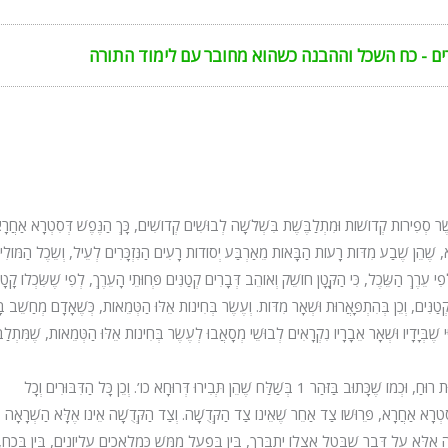
ים - כח השכל וההבנה כשהוא מחובר עם לימוד התורה
ֶׂר סְפִירוֹת קְדוֹשׁוֹת וּמִתְלַבֶּשֶׁת בִּשְׁלֹשָׁה לְבוּשִׁים קְדוֹשִׁים, כָּךְ הַנֶּפֶשׁ דְּסִטְרָא אַחֲרָ
, שֶׁהֵן שֶׁבַע מִדּוֹת רָעוֹת הַבָּאוֹת מֵאַרְבַּע יְסוֹדוֹת רָעִים הַנִּזְכָּרִים לְעֵיל, וְשֵׂכֶל הַמּוֹלִיד
י עֵרֶךְ הַשֵּׂכֶל, כִּי הַקָּטָן חוֹשֵׁק וְאוֹהֵב דְּבָרִים קְטַנִּים פְּחוּתֵי הָעֵרֶךְ, לְפִי שֶׁשִּׂכְלוֹ קָטָן
ְטַנִּים, וְכֵן בְּהִתְפָּאֲרוּת וּשְׁאָר מִדּוֹת. וְעֶשֶׂר בְּחִינוֹת אֵלּוּ הַטְּמֵאוֹת, כְּשֶׁאָדָם מְחַשֵׁב בָ
יִּי שֶׁבְּיָדָיו וּשְׁאָר אֵבָרָיו נִקְרָאִים לְבוּשֵׁי מְסָאֲבוּ לְעֶשֶׂר בְּחִינוֹת אֵלּוּ הַטְּמֵאוֹת, שֶׁמִּתְלַב
וְהֵן הֵם כָּל הַמַּעֲשִׂים אֲשֶׁר נַעֲשִׂים תַּחַת הַשֶּׁמֶשׁ אֲשֶׁר הַכֹּל הֶבֶל וּרְעוּת רוּחַ, וּכְמוֹ שֶׁכָּתוּב בַּזֹּהַר 1 בְּשַׁלַּח שֶׁהֵן תְּבִירוּ דְּרוּחָא כו’. וְכֵן כָּל הַדִּבּוּרִים וְכָל
ן סִטְרָא אַחֲרָא, פֵּרוּשׁוֹ צַד אַחֵר שֶׁאֵינוֹ צַד הַקְּדֻשָׁה. וְצַד הַקְּדֻשָׁה אֵינוֹ אֶלָּא הַשְׁרָאָה
ה אֶלָּא עַל דָּבָר שֶׁבָּטֵל אֶצְלוֹ יִתְבָּרַךְ, בֵּין בְּפֹעַל מַמָּשׁ כְּמַלְאָכִים עֶלְיוֹנִים, בֵּין בְּכֹחַ,