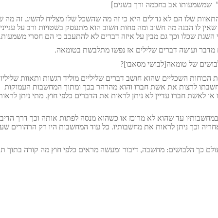
ך” שמשמעותו אב בחכמה ורך בשנים]
התאוות שלו הם לא גדולים היא כי זה מה שהשכל שלו מצליח להשיג. זה מה ש
 שאין לו הבנה מה חשוב ומה פחות חשוב הוא מתעסק בשטויות ורב על ענייני
 השגת שכלו וכך גם מבין על איזה דברים לא להתעכב כי הם חסרי משמעות.
ם מדבר ועושה דברים שלילים אז נפשו מתלבשת בטומאה.
בושים של טומאה[לבושי מסאבו]?
 הכוחות השכליים שהוא חושב דברים שליליים מוליד רגשות ותאוות שליליו
במחשבתו לרצות את אשת חברו והוא מהרהר בכך ומתוך המחשבות העמוקות
או לאשת חברו עדיין לא ניתן לראות את הדברים כלפי חוץ. מתי ניתן לראו
חשבותיו עד שהוא לא מרוכז או כשהוא מנסה לפתות אותה וכך דרך הדיבו
יה וכך ניתן לראות את מחשבותיו. כל עוד המחשבות היו רק הרהורים שעל
ולם כך הלבושים: מחשבה, דיבור ומעשה מראים כלפי חוץ מה קורה בתוך תו