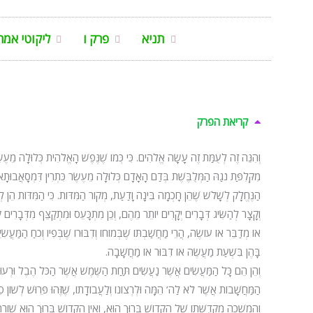
תניא
פרק ו
ליקוטי אמר
קריאת הפרק
וְהִנֵּה זֶה לְעֻמַּת זֶה עָשָׂה אֱלֹהִים. כִּי כְּמוֹ שֶׁנֶּפֶשׁ הָאֱלֹהִית כְּלוּלָה מֵעֶש
מִקְּלִפַּת נֹגַהּ הַמְּלֻבֶּשֶׁת בְּדַם הָאָדָם כְּלוּלָה מֵעֶשֶׂר כִּתְרִין דִּמְסָאֲבוּתָא
הַנֶּחֱלָק לְשָׁלֹשׁ שֶׁהֵן חָכְמָה בִּינָה וָדַעַת, מְקוֹר הַמִּדּוֹת. כִּי הַמִּדּוֹת הֵן לְפִ
וְקָצָר לְהַשִּׂיג דְּבָרִים יְקָרִים יוֹתֵר מֵהֶם, וְכֵן מִתְכָּעֵס וּמִתְקַצֵּף מִדְּבָרִים ק
אוֹ מְדַבֵּר אוֹ עוֹשֶׂה, הֲרֵי מַחֲשַׁבְתּוֹ שֶׁבְּמוֹחוֹ וְדִבּוּרוֹ שֶׁבְּפִיו וְכֹחַ הַמַּעֲשִׂ
בָּהֶן בִּשְׁעַת מַעֲשֶׂה אוֹ דִבּוּר אוֹ מַחֲשָׁבָה.
הַמַּחֲשָׁבוֹת אֲשֶׁר לֹא לַה’ הֵמָּה וּלְרְצוֹנוֹ וְלַעֲבוֹדָתוֹ, שֶׁזֶּהוּ פֵּרוּשׁ לְשׁוֹ
וְהַמְשָׁכָה מִקְּדֻשָּׁתוֹ שֶׁל הַקָּדוֹשׁ בָּרוּךְ הוּא, וְאֵין הַקָּדוֹשׁ בָּרוּךְ הוּא שׁוֹרֶ