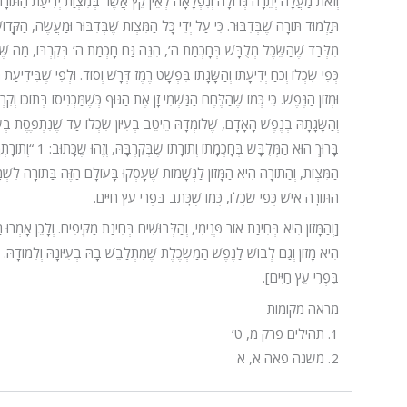
וְזֹאת מַעֲלָה יְתֵרָה גְּדוֹלָה וְנִפְלָאָה לְאֵין קֵץ אֲשֶׁר בְּמִצְוַת יְדִיעַת הַתּוֹרָה וְ
תַּלְמוּד תּוֹרָה שֶׁבְּדִבּוּר. כִּי עַל יְדֵי כָּל הַמִּצְוֹת שֶׁבְּדִבּוּר וּמַעֲשֶׂה, הַקָּ
מִלְּבַד שֶׁהַשֵּׂכֶל מְלֻבָּשׁ בְּחָכְמַת ה’, הִנֵּה גַּם חָכְמַת ה’ בְּקִרְבּוֹ, מַה שֶּׁהַ
כְּפִי שִׂכְלוֹ וְכֹחַ יְדִיעָתוֹ וְהַשָּׂגָתוֹ בִּפְשָׁט רֶמֶז דְּרָשׁ וְסוֹד. וּלְפִי שֶׁבִּיד
וּמְזוֹן הַנֶּפֶשׁ. כִּי כְּמוֹ שֶׁהַלֶּחֶם הַגַּשְׁמִי זָן אֶת הַגּוּף כְּשֶׁמַּכְנִיסוֹ בְּתוֹכוֹ וְקִר
וְהַשָּׂגָתָהּ בְּנֶפֶשׁ הָאָדָם, שֶׁלּוֹמְדָהּ הֵיטֵב בְּעִיּוּן שִׂכְלוֹ עַד שֶׁנִּתְפֶּסֶת בְּשִ
בָּרוּךְ הוּא הַמְ
הַמִּצְוֹת, וְהַתּוֹרָה הִיא הַמָּזוֹן לַנְּשָׁמוֹת שֶׁעָסְקוּ בָּעוֹלָם הַזֶּה בַּתּוֹרָה לִשְׁמָה
הַתּוֹרָה אִישׁ כְּפִי שִׂכְלוֹ, כְּמוֹ שֶׁכָּתַב בִּפְרִי עֵץ חַיִּים.
הִיא מָזוֹן וְגַם לְבוּשׁ לַנֶּפֶשׁ הַמַּשְׂכֶּלֶת שֶׁמִּתְלַבֵּשׁ בָּהּ בְּעִיּוּנָהּ וְלִמּוּדָהּ
בִּפְרִי עֵץ חַיִּים].
מראה מקומות
1. תהילים פרק מ, ט’
2. משנה פאה א, א