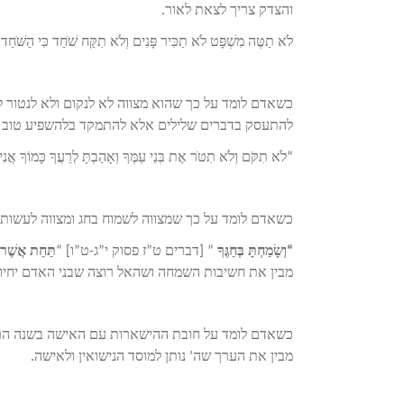
והצדק צריך לצאת לאור.
לֹא תַטֶּה מִשְׁפָּט לֹא תַכִּיר פָּנִים וְלֹא תִקַּח שֹׁחַד כִּי הַשֹּׁחַד
כשאדם לומד על כך שהוא מצווה
לא לנקום ולא לנטור
להתעסק בדברים שלילים אלא להתמקד בלהשפיע טוב ו
“לֹא תִקֹּם וְלֹא תִטֹּר אֶת בְּנֵי עַמֶּךָ וְאָהַבְתָּ לְרֵעֲךָ כָּמוֹךָ
כשאדם לומד על כך שמצווה לשמוח בחג ומצווה לעשות
“
וְשָׂמַחְתָּ בְּחַגֶּךָ
” [דברים ט”ז פסוק י”ג-ט”ו] “
תַּחַת אֲשֶׁר ל
מבין את חשיבות השמחה ושהאל רוצה שבני האדם יחיו
כשאדם לומד על חובת ההישארות עם האישה בשנה הרא
מבין את הערך שה’ נותן למוסד הנישואין ולאישה.