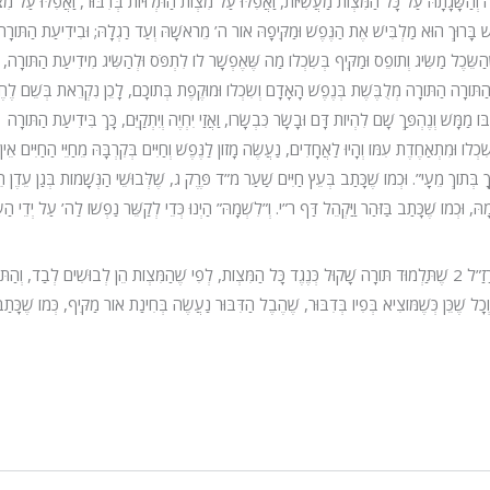
הַשָּׂגָתָהּ עַל כָּל הַמִּצְוֹת מַעֲשִׂיּוֹת, וַאֲפִלּוּ עַל מִצְוֹת הַתְּלוּיוֹת בְּדִבּוּר, וַאֲפִלּוּ עַל מִצ
דוֹשׁ בָּרוּךְ הוּא מַלְבִּישׁ אֶת הַנֶּפֶשׁ וּמַקִּיפָהּ אוֹר ה’ מֵרֹאשָׁהּ וְעַד רַגְלָהּ; וּבִידִיעַת הַתּוֹרָה
שֵּׂכֶל מַשִּׂיג וְתוֹפֵס וּמַקִּיף בְּשִׂכְלוֹ מַה שֶּׁאֶפְשָׁר לוֹ לִתְפֹּס וּלְהַשִּׂיג מִידִיעַת הַתּוֹרָה, 
ִיעַת הַתּוֹרָה הַתּוֹרָה מְלֻבֶּשֶׁת בְּנֶפֶשׁ הָאָדָם וְשִׂכְלוֹ וּמוּקֶפֶת בְּתוֹכָם, לָכֵן נִקְרֵאת בְּשֵׁם לֶח
ְבּוֹ מַמָּשׁ וְנֶהְפַּךְ שָׁם לִהְיוֹת דָּם וּבָשָׂר כִּבְשָׂרוֹ, וַאֲזַי יִחְיֶה וְיִתְקַיֵּם, כָּךְ בִּידִיעַת הַתּוֹרָה
ׂכְלוֹ וּמִתְאַחֶדֶת עִמּוֹ וְהָיוּ לַאֲחָדִים, נַעֲשֶׂה מָזוֹן לַנֶּפֶשׁ וְחַיִּים בְּקִרְבָּהּ מֵחַיֵּי הַחַיִּים אֵי
ּלֻבָּשׁ בְּחָכְמָתוֹ וְתוֹרָתוֹ שֶׁבְּקִרְבָּהּ, וְזֶהוּ שֶׁכָּתוּב: 1 “וְתוֹרָתְךָ בְּתוֹךְ מֵעָי”. וּכְמוֹ שֶׁכָּתַב בְּעֵץ חַיִּים שַׁעַר מ”ד פֶּרֶק ג, שֶׁלְּבוּשֵׁי הַנְּשָׁמוֹת בְּגַן עֵדֶן 
ּ, וּכְמוֹ שֶׁכָּתַב בַּזֹּהַר וַיַּקְהֵל דַּף ר”י. וְ”לִשְׁמָהּ” הַיְנוּ כְּדֵי לְקַשֵּׁר נַפְשׁוֹ לַה’ עַל יְדֵי הַשָ
[וְהַמָּזוֹן הִיא בְּחִינַת אוֹר פְּנִימִי, וְהַלְּבוּשִׁים בְּחִינַת מַקִּיפִים. וְלָכֵן אָמְרוּ רַזַ”ל 2 שֶׁתַּלְמוּד תּוֹרָה שָׁקוּל כְּנֶגֶד כָּל הַמִּצְוֹת, לְפִי שֶׁהַמִּצְוֹת הֵן לְבוּשִׁים לְבַד, וְ
. וְכָל שֶׁכֵּן כְּשֶׁמּוֹצִיא בְּפִיו בְּדִבּוּר, שֶׁהֶבֶל הַדִּבּוּר נַעֲשֶׂה בְּחִינַת אוֹר מַקִּיף, כְּמוֹ שֶׁכָּתַ