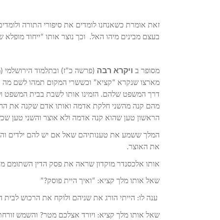
זאת אומרת כשאנחנו לומדים את סיפורי התורה ולומדים
בעצם מבינים מיהו האל. וכך נוצר אותו “ייחוד מופלא שא
מסופר ב
ויקרא רבה
(פרשה כ”ז) ובתלמוד הירושלמי (
מארצו שנקרא “קציא” וכששרי המקום תמהו לשם מה ה
דרך המשפט שלהם. הזמינו אותו לשבת בבית המשפט ול
מהם קנה מהשני חלקת אדמה ואותו אדם שקנה את הח
הראשון טען שהוא קנה אדמה ולא אוצר והשני טען ש
המלך ששמע את טענותיהם שאל אם יש להם ילדים והתבר
את האוצר.
אותו אלכסנדר מוקדון שראה את פסק הדין השתומם מהפס
שאל אותו מלך קציא: “ואיך היית פוסק?”
ענה לו: הייתי הורג את שניהם ולוקח את הרכוש לבית 
שאל אותו מלך קציא: ויורד אצלכם מטר? והשמש זורחת? 