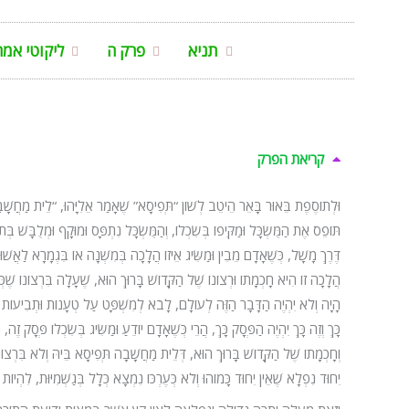
תניא
פרק ה
ליקוטי אמר
קריאת הפרק
וּלְתוֹסֶפֶת בֵּאוּר בָּאֵר הֵיטֵב לְשׁוֹן “תְּפִיסָא” שֶׁאָמַר אֵלִיָּהוּ, “לֵית מַחֲשָׁבָה תְ
תּוֹפֵס אֶת הַמֻּשְׂכָּל וּמַקִּיפוֹ בְּשִׂכְלוֹ, וְהַמֻּשְׂכָּל נִתְפָּס וּמוּקָף וּמְלֻבָּשׁ בְּתוֹךְ
דֶּרֶךְ מָשָׁל, כְּשֶׁאָדָם מֵבִין וּמַשִּׂיג אֵיזוֹ הֲלָכָה בְּמִשְׁנָה אוֹ בִּגְמָרָא לַאֲשׁוּ
הֲלָכָה זוֹ הִיא חָכְמָתוֹ וּרְצוֹנוֹ שֶׁל הַקָּדוֹשׁ בָּרוּךְ הוּא, שֶׁעָלָה בִּרְצוֹנוֹ שֶׁכְּשֶׁי
הָיָה וְלֹא יִהְיֶה הַדָּבָר הַזֶּה לְעוֹלָם, לָבֹא לְמִשְׁפָּט עַל טְעָנוֹת וּתְבִיעוֹת אֵל
כָּךְ וְזֶה כָּךְ יִהְיֶה הַפְּסָק כָּךְ, הֲרֵי כְּשֶׁאָדָם יוֹדֵעַ וּמַשִּׂיג בְּשִׂכְלוֹ פְּסָק ז
וְחָכְמָתוֹ שֶׁל הַקָּדוֹשׁ בָּרוּךְ הוּא, דְּלֵית מַחֲשָׁבָה תְּפִיסָא בֵּיהּ וְלֹא בִּרְצוֹנו
יִחוּד נִפְלָא שֶׁאֵין יִחוּד כָּמוֹהוּ וְלֹא כְּעֶרְכּוֹ נִמְצָא כְּלָל בְּגַשְׁמִיּוּת, לִהְיוֹ