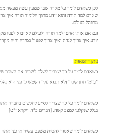
לכן כשאדם לומד על מקרה שבו שמעון עשה מעשה מסוים
שאדם למד תורה והוא יודע מתוך הלימוד תורה איך צריך 
מתנהל בעולם.
וגם אם אותו אדם ילמד תורה ולעולם לא יבוא לפניו מק
יודע איך צריך לנהוג ואיך צריך לפעול במידה והיה מקרה
ניתן דוגמאות:
כשאדם לומד על כך שצריך לשלם לשכיר את השכר שלו ב
“בְּיוֹמוֹ תִתֵּן שְׂכָרוֹ וְלֹא תָבוֹא עָלָיו הַשֶּׁמֶשׁ כִּי עָנִי הוּא 
כשאדם לומד על כך שצריך לסייע לחלשים בחברה אתה 
בגלל שנקלעו למצב קשה. [דברים כ”ד, ויקרא י”ט]
כשאדם לומד שאסור להטות משפט עשיר או עני אתה מב