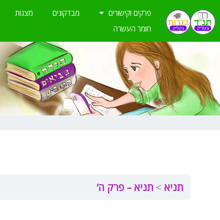
ילוג
פרקים וקישורים
מבדקונים
מצגות
תוכן
חומר העשרה
תניא
תניא – פרק ה’