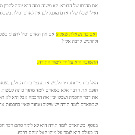
את מהותו של הבורא. לא משנה כמה הוא ינסה להבין מיהו
ואילו שכלו של האדם מוגבל לכן אין לאדם יכולת בשכלו
ואם כך נשאלת שאלה:
אם אין האדם יכול לתפוס בשכ
ולהרגיש קרבה אליו?
התשובה היא על ידי לימוד התורה.
האל ברחמיו וחסדיו הלביש את עצמו בתורה. ולכן כשאד
תופס את הדבר אלא כשאדם לומד מתוך כוונה לעשות הדב
את דבר החכמה ושכלו יבין את החכמה אבל היא לא תשנ
שכשאדם לומד תורה יש שילוב ואחוד שאין בחכמות אח
בנוסף, כשהאדם לומד תורה הוא לא לומד סתם דבר חכמה
ה’ בעולם הוא לומד על מיהו האל ומהם דרכיו.