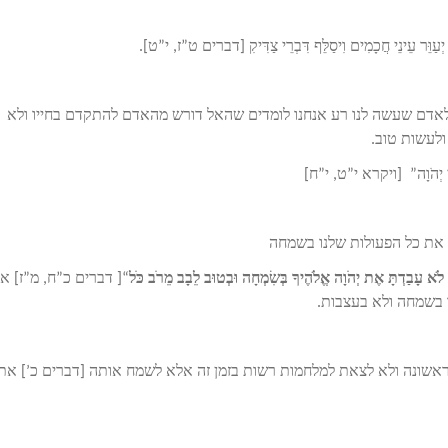
 יְעַוֵּר עֵינֵי חֲכָמִים וִיסַלֵּף דִּבְרֵי צַדִּיקִ [דברים ט”ז, י”ט].
 לאדם שעשה לנו רע אנחנו לומדים שהאל דורש מהאדם להתקדם בחייו ולא
לעשות טוב.
 אֲנִי יְהֹוָה” [ויקרא י”ט, י”ח]
 את כל הפעולות שלנו בשמחה
ֹא עָבַדְתָּ אֶת יְהֹוָה אֱלֹהֶיךָ בְּשִׂמְחָה וּבְטוּב לֵבָב מֵרֹב כֹּל
“[ דברים כ”ח, מ”ז] א
 בשמחה ולא בעצבות.
שונה ולא לצאת למלחמות רשות בזמן זה אלא לשמח אותה [דברים כ’] את