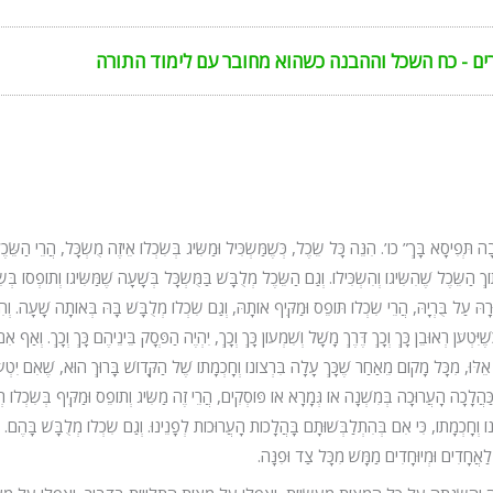
ים - כח השכל וההבנה כשהוא מחובר עם לימוד התורה
ּפִיסָא בָּךְ” כו’. הִנֵּה כָּל שֵׂכֶל, כְּשֶׁמַּשְׂכִּיל וּמַשִּׂיג בְּשִׂכְלוֹ אֵיזֶה מֻשְׂכָּל, הֲרֵי הַשֵּׂכֶ
 הַשֵּׂכֶל שֶׁהִשִּׂיגוֹ וְהִשְׂכִּילוֹ. וְגַם הַשֵּׂכֶל מְלֻבָּשׁ בַּמֻּשְׂכָּל בְּשָׁעָה שֶׁמַּשִּׂיגוֹ וְתוֹפְסוֹ בְּשִׂ
רָהּ עַל בֻּרְיָהּ, הֲרֵי שִׂכְלוֹ תּוֹפֵס וּמַקִּיף אוֹתָהּ, וְגַם שִׂכְלוֹ מְלֻבָּשׁ בָּהּ בְּאוֹתָה שָׁעָה. וְהִ
ִּטְעֹן רְאוּבֵן כָּךְ וְכָךְ דֶּרֶךְ מָשָׁל וְשִׁמְעוֹן כָּךְ וְכָךְ, יִהְיֶה הַפְּסָק בֵּינֵיהֶם כָּךְ וְכָךְ. וְאַף א
ּוּ, מִכָּל מָקוֹם מֵאַחַר שֶׁכָּךְ עָלָה בִּרְצוֹנוֹ וְחָכְמָתוֹ שֶׁל הַקָּדוֹשׁ בָּרוּךְ הוּא, שֶׁאִם יִטְעֹ
ֶה, כַּהֲלָכָה הָעֲרוּכָה בְּמִשְׁנָה אוֹ גְּמָרָא אוֹ פּוֹסְקִים, הֲרֵי זֶה מַשִּׂיג וְתוֹפֵס וּמַקִּיף בְּשִׂכְלוֹ רְ
ֹ וְחָכְמָתוֹ, כִּי אִם בְּהִתְלַבְּשׁוּתָם בָּהֲלָכוֹת הָעֲרוּכוֹת לְפָנֵינוּ. וְגַם שִׂכְלוֹ מְלֻבָּשׁ בָּהֶם. 
ת לַאֲחָדִים וּמְיוּחָדִים מַמָּשׁ מִכָּל צַד וּפִנָּה.