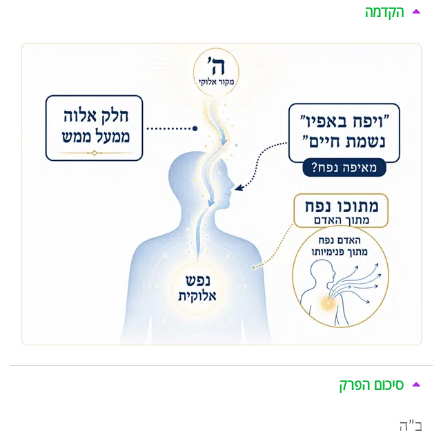
הקדמה
סיכום הפרק
ב”ה