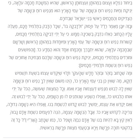
בְּיִחוּד נִפְלָא וְעָצוּם בְּמַהוּתָן וְעַצְמוּתָן הָרִאשׁוֹן, שֶׁהִיא הַמְשָׁכַת חָכְמָה עִלָּאָה, כִּי
יְנִיקַת וְחַיּוּת נֶפֶשׁ רוּחַ וּנְשָׁמָה שֶׁל עַמֵּי הָאָרֶץ הוּא מִנֶּפֶשׁ רוּחַ וּנְשָׁמָה שֶׁל
הַצַּדִּיקִים וְהַחֲכָמִים רָאשֵׁי בְּנֵי יִשְׂרָאֵל שֶׁבְּדוֹרָם.
וּבָזֶה יוּבָן מַאֲמַר רַזַ”ל עַל פָּסוּק “וּלְדָבְקָה בּוֹ”, שֶׁכָּל הַדָּבֵק בְּתַלְמִיד חָכָם, מַעֲלֶה
עָלָיו הַכָּתוּב כְּאִלּוּ נִדְבַּק בַּשְּׁכִינָה מַמָּשׁ. כִּי עַל יְדֵי דְּבִיקָה בְּתַלְמִידֵי חֲכָמִים,
קְשׁוּרוֹת נֶפֶשׁ רוּחַ וּנְשָׁמָה שֶׁל עַמֵּי הָאָרֶץ וּמְיוּחָדוֹת בְּמַהוּתָן הָרִאשׁוֹן וְשָׁרְשָׁם
שֶׁבְּחָכְמָה עִלָּאָה, שֶׁהוּא יִתְבָּרַךְ וְחָכְמָתוֹ אֶחָד וְהוּא הַמַּדָּע כו’. [וְהַפּוֹשְׁעִים
וּמוֹרְדִים בְּתַלְמִידֵי חֲכָמִים, יְנִיקַת נֶפֶשׁ רוּחַ וּנְשָׁמָה שֶׁלָּהֶם מִבְּחִינַת אֲחוֹרַיִם שֶׁל
נֶפֶשׁ רוּחַ וְנִשְׁמַת תַּלְמִידֵי חֲכָמִים]:
וּמַה שֶּׁכָּתוּב בַּזֹּהַר וּבְזֹהַר חָדָשׁ שֶׁהָעִקָּר תָּלוּי שֶׁיְּקַדֵּשׁ עַצְמוֹ בִּשְׁעַת תַּשְׁמִישׁ
דַּוְקָא, מַה שֶּׁאֵין כֵּן בְּנֵי עַמֵּי הָאָרֶץ כו’, הַיְנוּ מִשּׁוּם שֶׁאֵין לְךָ נֶפֶשׁ רוּחַ וּנְשָׁמָה
שֶׁאֵין לָהּ לְבוּשׁ מִנֶּפֶשׁ דְּעַצְמוּת אָבִיו וְאִמּוֹ. וְכָל הַמִּצְווֹת שֶׁעוֹשֶׂה, הַכֹּל עַל יְדֵי
אוֹתוֹ הַלְּבוּשׁ כו’, וַאֲפִלּוּ הַשֶּׁפַע שֶׁנּוֹתְנִים לוֹ מִן הַשָּׁמַיִם, הַכֹּל עַל יְדֵי לְבוּשׁ זֶה.
וְאִם יְקַדֵּשׁ אֶת עַצְמוֹ, יַמְשִׁיךְ לְבוּשׁ קָדוֹשׁ לְנִשְׁמַת בְּנוֹ. וַאֲפִלּוּ הִיא נְשָׁמָה גְּדוֹלָה,
צְרִיכָה לְקִדּוּשׁ אָבִיו כו’. אֲבָל הַנְּשָׁמָה עַצְמָהּ, הִנֵּה לִפְעָמִים נִשְׁמַת אָדָם גָּבוֹהַּ
לְאֵין קֵץ בָּא לִהְיוֹת בְּנוֹ שֶׁל אָדָם נִבְזֶה וְשָׁפֵל כו’, כְּמוֹ שֶׁכָּתַב הָאֲרִ”י זַ”ל כָּל זֶה
בְּלִקּוּטֵי תּוֹרָה פָּרָשַׁת וַיֵּרָא וּבְטַעֲמֵי מִצְווֹת פָּרָשַׁת בְּרֵאשִית.