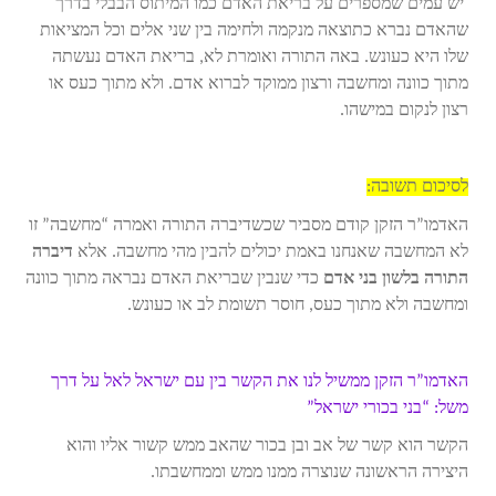
יש עמים שמספרים על בריאת האדם כמו המיתוס הבבלי בדרך
שהאדם נברא כתוצאה מנקמה ולחימה בין שני אלים וכל המציאות
שלו היא כעונש. באה התורה ואומרת לא, בריאת האדם נעשתה
מתוך כוונה ומחשבה ורצון ממוקד לברוא אדם. ולא מתוך כעס או
רצון לנקום במישהו.
לסיכום תשובה:
האדמו”ר הזקן קודם מסביר שכשדיברה התורה ואמרה “מחשבה” זו
לא המחשבה שאנחנו באמת יכולים להבין מהי מחשבה. אלא
דיברה
התורה בלשון בני אדם
כדי שנבין שבריאת האדם נבראה מתוך כוונה
ומחשבה ולא מתוך כעס, חוסר תשומת לב או כעונש.
האדמו”ר הזקן ממשיל לנו את הקשר בין עם ישראל לאל על דרך
משל: “בני בכורי ישראל”
הקשר הוא קשר של אב ובן בכור שהאב ממש קשור אליו והוא
היצירה הראשונה שנוצרה ממנו ממש וממחשבתו.