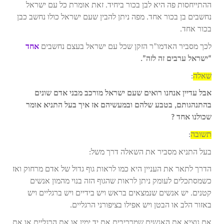
ההתייחסות פה היא לבן בכור ביחיד. זאת אומרת כל עם ישראל
נחשבים בן בכור אחד. מפה ניתן להבין שעם ישראל כולו נחשב כבן
בכור אחד.
לכך מסביר האדמו”ר הזקן שכל עם ישראל בעצם נחשבים
אחד
“ישראל ערבים זה לזה”.
שאלה
:
אבל עדיין אנחנו רואים שעם ישראל מורכב מבני אדם שונים
בהתנהגותם, בטבע שלהם ובמעשיהם אז איך בעל התניא אומר
שכולנו אחד ?
תשובה
:
בעל התניא מסביר את השאלה דרך משל:
הדרך לתאר את העניין היא כמו לראות גוף גדול של אדם מרחוק ואז
כשמסתכלים לעומק ניתן לראות שהגוף הזה בנוי מהמון אנשים
קטנים. יש אנשים שנמצאים בראש ויש בידיים ויש ברגליים ויש
באזור הלב או הבטן ויש אפילו בציפורני הרגליים.
אם נוציא את האנשים שמרכיבים את יד ימין או את הרגליים או את