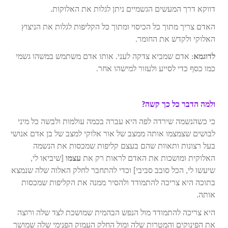
דווקא דרך המעשים הגשמיים ניתן לגלות את האלוקות.
האדם צריך מתוך כל הכיסוי ומתוך כל הקליפות לגלות את הניצוץ
האלוקי ולקדש את החומר.
לדוגמא
: אדם שמביא צדקה לעני. אותו אדם משתמש במשהו גשמי
כמו כסף כדי לסייע ולעזור למישהו אחר.
ולמה הדבר כל כך קשה?
כי כשהנשמה שירדה לפה היא עברה בכמה עולמות ולבשה כל מיני
לבושים שצמצמו אותה ממצב של אור אלוקי למצב של בן אדם אנושי
בעל רצונות ותאוות שהם בעצם קליפות שמכסות את הנשמה
האלוקית ומושכות את האדם לראות רק את
עצמו
[שיביאו לי,
שיעשו לי, הכל סובב סביבי] וכדי להתחבר לחלק האלוה שלה שנמצא
בתוכה היא צריכה להתמודד ולהסיר ממנה את הקליפות שמכסות
אותה.
היא צריכה להתמודד מול הנפש הבהמית שמושכת לצד שלה ורוצה
את הפינוקים והמטרות שלה ומול החלק העמוק הפנימי שלה שמושך