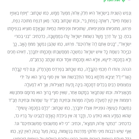
וְנֶפֶשׁ הַשֵּׁנִית בְּיִשְׂרָאֵל הִיא חֵלֶק אֱלוֹהַּ מִמַּעַל מַמָּשׁ, כְּמוֹ שֶׁכָּתוּב: “וַיִּפַּח בְּאַפָּיו
נִשְׁמַת חַיִּים”, וְ”אַתָּה נָפַחְתָּ בִּי”, וּכְמוֹ שֶׁכָּתוּב בַּזֹּהַר: מַאן דִּנְפַח מִתּוֹכֵהּ נְפַח,
פֵּרוּשׁ, מִתּוֹכִיּוּתוֹ וּמִפְּנִימִיּוּתוֹ, שֶׁתּוֹכִיּוּת וּפְנִימִיּוּת הַחַיּוּת שֶׁבָּאָדָם מוֹצִיא בִּנְפִיחָתוֹ
בְּכֹחַ. כָּךְ עַל דֶּרֶךְ מָשָׁל נִשְׁמוֹת יִשְׂרָאֵל עָלוּ בְּמַחֲשָׁבָה, כְּדִכְתִיב: “בְּנִי בְּכוֹרִי
יִשְׂרָאֵל”, “בָּנִים אַתֶּם לַה’ אֱלֹהֵיכֶם”. פֵּרוּשׁ, כְּמוֹ שֶׁהַבֵּן נִמְשָׁךְ מִמֹּחַ הָאָב, כָּךְ
כִּבְיָכוֹל נִשְׁמַת כָּל אִישׁ יִשְׂרָאֵל נִמְשְׁכָה מִמַּחֲשַׁבְתּוֹ וְחָכְמָתוֹ יִתְבָּרַךְ, דְּאִיהוּ חַכִּים
וְלָא בְּחָכְמָה יְדִיעָא, אֶלָּא הוּא וְחָכְמָתוֹ אֶחָד וּכְמוֹ שֶׁכָּתַב הָרַמְבַּ”ם,
הגהה: וְהוֹדוּ לוֹ חַכְמֵי הַקַּבָּלָה, כְּמוֹ שֶׁכָּתוּב בְּפַרְדֵּס מֵהָרַמַ”ק. וְגַם לְפִי קַבָּלַת
הָאֲרִ”י זַ”ל יַצִּיבָא מִלְּתָא בְּסוֹד הִתְלַבְּשׁוּת אוֹר אֵין סוֹף בָּרוּךְ הוּא עַל יְדֵי
צִמְצוּמִים רַבִּים בְּכֵלִים דְּחָכְמָה בִּינָה וָדַעַת דַּאֲצִילוּת; אַךְ לֹא לְמַעְלָה
מֵהָאֲצִילוּת. וּכְמוֹ שֶׁנִּתְבָּאֵר בְּמָקוֹם אַחֵר, שֶׁאֵין סוֹף בָּרוּךְ הוּא מְרוֹמָם וּמִתְנַשֵּׂא
רוֹמְמוֹת אֵין קֵץ לְמַעְלָה מַעְלָה מִמַּהוּת וּבְחִינַת חַבַּ”ד עַד שֶׁמַּהוּת וּבְחִינַת חַבַּ”ד
נֶחֱשֶׁבֶת כַּעֲשִׂיָּה גּוּפְנִיִּית אֶצְלוֹ יִתְבָּרַךְ, כְּמוֹ שֶׁכָּתוּב: “כֻּלָּם בְּחָכְמָה עָשִׂיתָ”.
שֶׁהוּא הַמַּדָּע וְהוּא הַיּוֹדֵעַ כו’, וְדָבָר זֶה אֵין בִּיכֹלֶת הָאָדָם לַהֲבִינוֹ עַל בֻּרְיוֹ כו’,
כְּדִכְתִיב: “הַחֵקֶר אֱלוֹהַּ תִּמְצָא”, וּכְתִיב: “כִּי לֹא מַחְשְׁבוֹתַי מַחְשְׁבוֹתֵיכֶם” וגו’.
וְאַף שֶׁיֵּשׁ רִבְבוֹת מִינֵי חִלּוּקֵי מַדְרֵגוֹת בַּנְּשָׁמוֹת, גָּבוֹהַּ מֵעַל גָּבוֹהַּ לְאֵין קֵץ, כְּמוֹ
גֹּדֶל מַעֲלַת נִשְׁמוֹת הָאָבוֹת וּמֹשֶׁה רַבֵּינוּ עֲלֵיהֶם הַשָּׁלוֹם עַל נִשְׁמוֹת דּוֹרוֹתֵינוּ