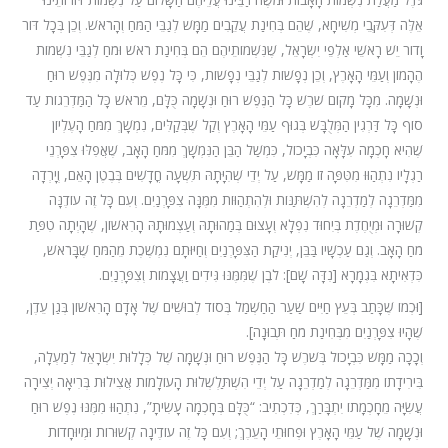
אֵלֶּה דְּעִקְּבֵי מְשִׁיחָא, שֶׁהֵם בְּחִינַת עֲקֵבִים מַמָּשׁ לְגַבֵּי הַמֹּחַ וְהָרֹאשׁ. וְכֵן בְּכָל דּוֹר
וָדוֹר יֵשׁ רָאשֵׁי אַלְפֵי יִשְׂרָאֵל, שֶׁנִּשְׁמוֹתֵיהֶם הֵם בְּחִינַת רֹאשׁ וּמֹחַ לְגַבֵּי נִשְׁמוֹת
הֶהָמוֹן וְעַמֵּי הָאָרֶץ, וְכֵן נְפָשׁוֹת לְגַבֵּי נְפָשׁוֹת, כִּי כָּל נֶפֶשׁ כְּלוּלָה מִנֶּפֶשׁ רוּחַ
וּנְשָׁמָה. מִכָּל מָקוֹם שֹׁרֶשׁ כָּל הַנֶּפֶשׁ רוּחַ וּנְשָׁמָה כֻּלָּם, מֵרֹאשׁ כָּל הַמַּדְרֵגוֹת עַד
סוֹף כָּל דַּרְגִין הַמְּלֻבָּשׁ בְּגוּף עַמֵּי הָאָרֶץ וְקַל שֶׁבְּקַלִּים, נִמְשָׁךְ מִמֹּחַ הָעֶלְיוֹן
שֶׁהִיא חָכְמָה עִלָּאָה כִּבְיָכוֹל, כִּמְשַׁל הַבֵּן הַנִּמְשָׁךְ מִמֹּחַ הָאָב, שֶׁאֲפִלּוּ צִפָּרְנֵי
רַגְלָיו נִתְהַוּוּ מִטִּפָּה זוֹ מַמָּשׁ, עַל יְדֵי שְׁהִיָּתָהּ תִּשְׁעָה חֳדָשִׁים בְּבֶטֶן הָאֵם, וְיָרְדָה
מִמַּדְרֵגָה לְמַדְרֵגָה לְהִשְׁתַּנּוֹת וּלְהִתְהַוּוֹת מִמֶּנָּה צִפָּרְנַיִם. וְעִם כָּל זֶה עוֹדֶנָּה
קְשׁוּרָה וּמְיֻחֶדֶת בְּיִחוּד נִפְלָא וְעָצוּם בְּמַהוּתָהּ וְעַצְמוּתָהּ הָרִאשׁוֹן, שֶׁהָיְתָה טִפַּת
מֹחַ הָאָב. וְגַם עַכְשָׁיו בַּבֵּן, יְנִיקַת הַצִּפָּרְנַיִם וְחַיּוּתָם נִמְשֶׁכֶת מֵהַמֹּחַ שֶׁבָּרֹאשׁ,
כִּדְאִיתָא בִּגְמָרָא [נִדָּה שָׁם]: לֹבֶן שֶׁמִּמֶּנּוּ גִּידִים וַעֲצָמוֹת וְצִפָּרְנַיִם.
[וּכְמוֹ שֶׁכָּתַב בְּעֵץ חַיִּים שַׁעַר הַחַשְׁמַל בְּסוֹד לְבוּשִׁים שֶׁל אָדָם הָרִאשׁוֹן בְּגַן עֵדֶן,
שֶׁהָיוּ צִפָּרְנַיִם מִבְּחִינַת מֹחַ תְּבוּנָה].
וְכָכָה מַמָּשׁ כִּבְיָכוֹל בְּשֹׁרֶשׁ כָּל הַנֶּפֶשׁ רוּחַ וּנְשָׁמָה שֶׁל כְּלָלוּת יִשְׂרָאֵל לְמַעְלָה,
בִּירִידָתוֹ מִמַּדְרֵגָה לְמַדְרֵגָה עַל יְדֵי הִשְׁתַּלְשְׁלוּת הָעוֹלָמוֹת אֲצִילוּת בְּרִיאָה יְצִירָה
עֲשִׂיָּה מֵחָכְמָתוֹ יִתְבָּרַךְ, כְּדִכְתִיב: “כֻּלָּם בְּחָכְמָה עָשִׂיתָ”, נִתְהַוּוּ מִמֶּנּוּ נֶפֶשׁ רוּחַ
וּנְשָׁמָה שֶׁל עַמֵּי הָאָרֶץ וּפְחוּתֵי הָעֵרֶךְ; וְעִם כָּל זֶה עוֹדֶינָה קְשׁוּרוֹת וּמְיוּחָדוֹת