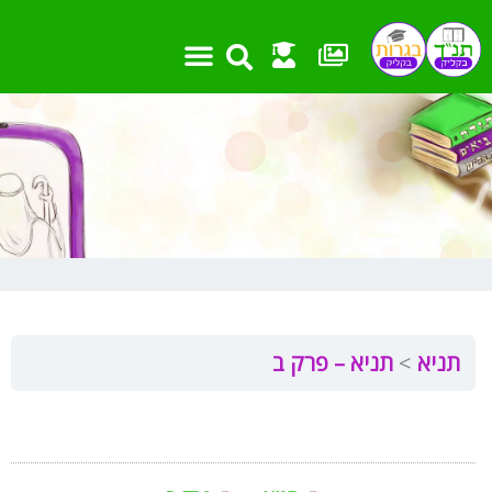
ילוג
תוכן
תניא
תניא – פרק ב