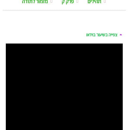
תהילים
פרק ק
מזמור לתודה
צפייה בשיעור בוידאו