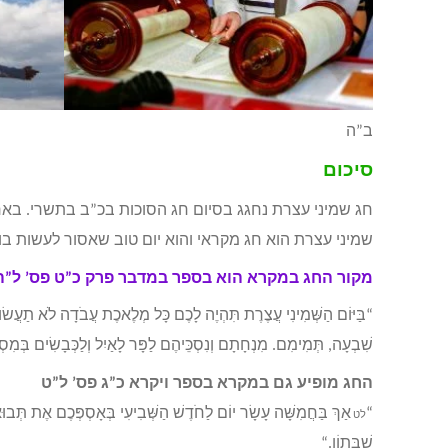
ב”ה
סיכום
חג שמיני עצרת נחגג בסיום חג הסוכות בכ”ב בתשרי. בא
שמיני עצרת הוא חג מקראי והוא יום טוב שאסור לעשות ב
מקור החג במקרא הוא בספר במדבר פרק כ”ט פס’ ל”ה
“בַּיּוֹם הַשְּׁמִינִי עֲצֶרֶת תִּהְיֶה לָכֶם כָּל מְלֶאכֶת עֲבֹדָה לֹא תַעֲשׂוּ
שִׁבְעָה, תְּמִימִם. מִנְחָתָם וְנִסְכֵּיהֶם לַפָּר לָאַיִל וְלַכְּבָשִׂים בְּמִסְ
החג מופיע גם במקרא בספר ויקרא כ”ג פס’ ל”ט
“
אַךְ בַּחֲמִשָּׁה עָשָׂר יוֹם לַחֹדֶשׁ הַשְּׁבִיעִי בְּאָסְפְּכֶם אֶת תְּבוּאַ
לט
שַׁבָּתוֹן
.
“