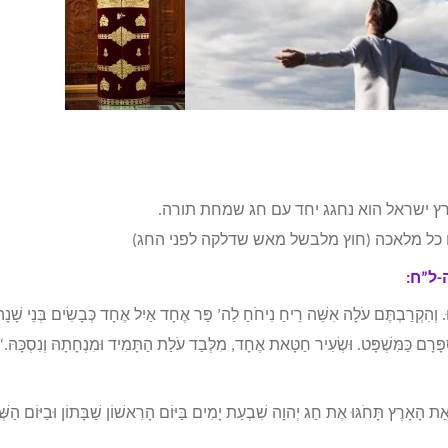
רץ ישראל הוא נחגג יחד עם חג שמחת תורה.
ו כל מלאכה (חוץ מלבשל מאש שדלקה לפני החג)
-ל”ח:
. וְהִקְרַבְתֶּם עֹלָה אִשֵּׁה רֵיחַ נִיחֹחַ לַה’ פַּר אֶחָד אַיִל אֶחָד כְּבָשִׂים בְּנֵי שָׁנָ
פָּרָם כַּמִּשְׁפָּט. וּשְׂעִיר חַטָּאת אֶחָד, מִלְּבַד עֹלַת הַתָּמִיד וּמִנְחָתָהּ וְנִסְכָּהּ.
“
ת הָאָרֶץ תָּחֹגּוּ אֶת חַג יְהוָה שִׁבְעַת יָמִים בַּיּוֹם הָרִאשׁוֹן שַׁבָּתוֹן וּבַיּוֹם הַשְּׁמ