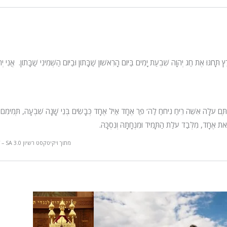
ּחֹגּוּ אֶת חַג יְהוָה שִׁבְעַת יָמִים בַּיּוֹם הָרִאשׁוֹן שַׁבָּתוֹן וּבַיּוֹם הַשְּׁמִינִי שַׁבָּתוֹן. אֲנִי יְ
ְתֶּם עֹלָה אִשֵּׁה רֵיחַ נִיחֹחַ לַה’ פַּר אֶחָד אַיִל אֶחָד כְּבָשִׂים בְּנֵי שָׁנָה שִׁבְעָה, תְּמִימִם.
טָּאת אֶחָד, מִלְּבַד עֹלַת הַתָּמִיד וּמִנְחָתָהּ וְנִסְכָּהּ.
מתוך ויקיטקסט רשיון CC BY – SA 3.0