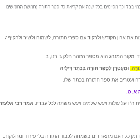
י בבל וכך מסיימים בכל שנה את קריאת כל ספר התורה (חמשת החומשים
נוהגים ללכת לבית כנסת בלילה וביום ולאחר התפילה לפתוח את ארון הקודש ולרקוד עם ספרי התורה, לשמוח ולשיר ולהקיף 7
מקור המנהג הוא מספר הזוהר חלק ג’ רנו, ב
:
ֹרָה.
וּמְעַטְּרָן לְסֵפֶר תּוֹרָה בְּכֶתֶר דִּילֵיהּ
ה ועטרים את ספר התורה בכתר שלו.
א, ט.
ית ה’ ויעל עולות ויעש שלמים ויעש משתה לכל עבדיו.
אמר רבי אלעזר:
 זמן כל העם מתאחדים בשמחה לכבוד התורה בלי פירוד ומחלוקות.