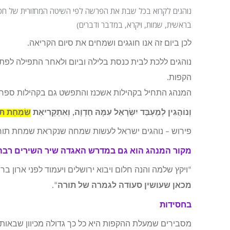
נוהגים לקרוא בכל שבת את הפרשה לפי השיטה המחזורית של חכמ
בראשית, שמות, ויקרא, במדבר ודברים)
לכן ביום זה אנו חוגגים ושמחים את סיום הקריאה.
הקפות.
המנהג התחיל בקהילות אשכנז והתפשט גם בקהילות ספרד ו
וְנוֹהֲגִין לְמֶעְבַּד יִשְׂרָאֵל עִמָּהּ חֶדְוָה, וְאִתְקְרִיאַת
שִׂמְחַת תּו
פירוש – נוהגים ישראל לעשות שמחה שנקראת שמחת תור
מקור המנהג הוא גם ב
מדרש
האגדה
שיר השירים רבה
“ויקץ שלמה והנה חלום ויבוא ירושלים ויעמוד לפני ארון בר
מכאן שעושין סעודה לגמרה של תורה
“.
בחסידות
מסבירים שמעלת ההקפות היא כל כך גדולה מכיוון שבאותו