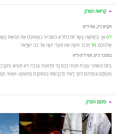
קריאת הפרק
ויקרא כ”ג, פס’ ל”ט
לט
אַךְ בַּחֲמִשָּׁה עָשָׂר יוֹם לַחֹדֶשׁ הַשְּׁבִיעִי בְּאָסְפְּכֶם אֶת תְּבוּאַת הָאָרֶץ תָ
אֱלֹהֵיכֶם.
מד
וַיְדַבֵּר מֹשֶׁה אֶת מֹעֲדֵי יְהוָה אֶל בְּנֵי יִשְׂרָאֵל.
במדבר כ”ט, פס’ ל”ה-ל”ח
בַּיּוֹם הַשְּׁמִינִי עֲצֶרֶת תִּהְיֶה לָכֶם כָּל מְלֶאכֶת עֲבֹדָה לֹא תַעֲשׂוּ. וְהִקְרַב
מִנְחָתָם וְנִסְכֵּיהֶם לַפָּר לָאַיִל וְלַכְּבָשִׂים בְּמִסְפָּרָם כַּמִּשְׁפָּט. וּשְׂעִיר חַ
סיכום הפרק