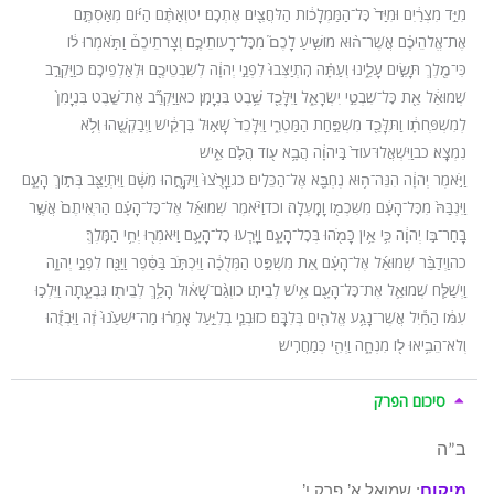
מִיַּ֣ד מִצְרַ֔יִם וּמִיַּד֙ כׇּל־הַמַּמְלָכ֔וֹת הַלֹּחֲצִ֖ים אֶתְכֶֽם׃ יט
וְאַתֶּ֨ם הַיּ֜וֹם מְאַסְתֶּ֣ם
אֶת־אֱלֹהֵיכֶ֗ם אֲשֶׁר־ה֨וּא מוֹשִׁ֣יעַ לָכֶם֮ מִכׇּל־רָעוֹתֵיכֶ֣ם וְצָרֹתֵיכֶם֒ וַתֹּ֣אמְרוּ ל֔וֹ
כִּי־מֶ֖לֶךְ תָּשִׂ֣ים עָלֵ֑ינוּ וְעַתָּ֗ה הִֽתְיַצְּבוּ֙ לִפְנֵ֣י יְהֹוָ֔ה לְשִׁבְטֵיכֶ֖ם וּלְאַלְפֵיכֶֽם׃ כ
וַיַּקְרֵ֣ב
שְׁמוּאֵ֔ל אֵ֖ת כׇּל־שִׁבְטֵ֣י יִשְׂרָאֵ֑ל וַיִּלָּכֵ֖ד שֵׁ֥בֶט בִּנְיָמִֽן׃ כא
וַיַּקְרֵ֞ב אֶת־שֵׁ֤בֶט בִּנְיָמִן֙
לְמִשְׁפְּחֹתָ֔ו וַתִּלָּכֵ֖ד מִשְׁפַּ֣חַת הַמַּטְרִ֑י וַיִּלָּכֵד֙ שָׁא֣וּל בֶּן־קִ֔ישׁ וַיְבַקְשֻׁ֖הוּ וְלֹ֥א
נִמְצָֽא׃ כב
וַיִּשְׁאֲלוּ־עוֹד֙ בַּֽיהֹוָ֔ה הֲבָ֥א ע֖וֹד הֲלֹ֣ם אִ֑ישׁ
וַיֹּ֣אמֶר יְהֹוָ֔ה הִנֵּה־ה֥וּא נֶחְבָּ֖א אֶל־הַכֵּלִֽים׃ כג
וַיָּרֻ֙צוּ֙ וַיִּקָּחֻ֣הוּ מִשָּׁ֔ם וַיִּתְיַצֵּ֖ב בְּת֣וֹךְ הָעָ֑ם
וַיִּגְבַּהּ֙ מִכׇּל־הָעָ֔ם מִשִּׁכְמ֖וֹ וָמָֽעְלָה׃ וכד
וַיֹּ֨אמֶר שְׁמוּאֵ֜ל אֶל־כׇּל־הָעָ֗ם הַרְּאִיתֶם֙ אֲשֶׁ֣ר
בָּחַר־בּ֣וֹ יְהֹוָ֔ה כִּ֛י אֵ֥ין כָּמֹ֖הוּ בְּכׇל־הָעָ֑ם וַיָּרִ֧עוּ כׇל־הָעָ֛ם וַיֹּאמְר֖וּ יְחִ֥י הַמֶּֽלֶךְ׃
כה
וַיְדַבֵּ֨ר שְׁמוּאֵ֜ל אֶל־הָעָ֗ם אֵ֚ת מִשְׁפַּ֣ט הַמְּלֻכָ֔ה וַיִּכְתֹּ֣ב בַּסֵּ֔פֶר וַיַּנַּ֖ח לִפְנֵ֣י יְהֹוָ֑ה
וַיְשַׁלַּ֧ח שְׁמוּאֵ֛ל אֶת־כׇּל־הָעָ֖ם אִ֥ישׁ לְבֵיתֽוֹ׃ כו
וְגַ֨ם־שָׁא֔וּל הָלַ֥ךְ לְבֵית֖וֹ גִּבְעָ֑תָה וַיֵּלְכ֣וּ
עִמּ֔וֹ הַחַ֕יִל אֲשֶׁר־נָגַ֥ע אֱלֹהִ֖ים בְּלִבָּֽם׃ כז
וּבְנֵ֧י בְלִיַּ֣עַל אָמְר֗וּ מַה־יֹּשִׁעֵ֙נוּ֙ זֶ֔ה וַיִּבְזֻ֕הוּ
וְלֹא־הֵבִ֥יאוּ ל֖וֹ מִנְחָ֑ה וַיְהִ֖י כְּמַחֲרִֽישׁ׃
סיכום הפרק
ב”ה
מיקום
: שמואל א’ פרק י’