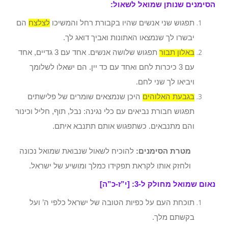
הסימנים שנותן שמואל לשאול:
תפגוש שני אנשים שהיו בקבורת רחל והמשיכו
לצלצח
הם
יבשרו לך שנמצאו האתונות ואביך דואג לך.
באלון תבור
תפגוש שלושה אנשים. אחד עם 3 גדיים, אחד
עם 3 כיכרות לחם ואחד עם כד יין. הם ישאלו לשלומך
ויביאו לך שני לחם.
בגבעת האלוהים
היכן שנמצאים שומרים של פלישתים
תפגוש חבורת נביאים עם כלי נגינה: נבל, תוף, חליל וכינור
והם מתנבאים. כשתפגוש אותם תתנבא איתם.
מטרת הסימנים:
להוכיח לשאול שנבואת שמואל נכונה
ולחזק אותו לקראת תפקידו כמלך ומושיע של ישראל.
נאום שמואל מחולק ל-3: [י”ז-כ”ה]
תוכחת העם על כפיות הטובה של ישראל כלפי ה’ ועל
בקשתם מלך.