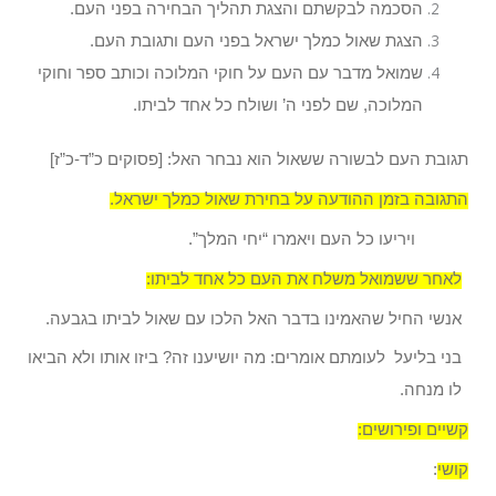
הסכמה לבקשתם והצגת תהליך הבחירה בפני העם.
הצגת שאול כמלך ישראל בפני העם ותגובת העם.
שמואל מדבר עם העם על חוקי המלוכה וכותב ספר וחוקי
המלוכה, שם לפני ה’ ושולח כל אחד לביתו.
תגובת העם לבשורה ששאול הוא נבחר האל: [פסוקים כ”ד-כ”ז]
התגובה בזמן ההודעה על בחירת שאול כמלך ישראל.
ויריעו כל העם ויאמרו “יחי המלך”.
לאחר ששמואל משלח את העם כל אחד לביתו:
אנשי החיל שהאמינו בדבר האל הלכו עם שאול לביתו בגבעה.
בני בליעל לעומתם אומרים: מה יושיענו זה? ביזו אותו ולא הביאו
לו מנחה.
קשיים ופירושים:
קושי
: