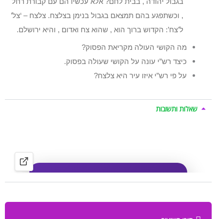
בגבול יהודה , בבית לחם? אלא עכשיו הם עם קבורת רחל
, וכשתפגע בהם תמצאם בגבול בנימן בצלצח. צלצח – ‘צל’
ל’צח’: הקדוש ברוך הוא , שהוא צח ואדום , והיא ירושלם.
מה הקושי העולה מקריאת הפסוק?
כיצד רש”י עונה על הקושי שעולה בפסוק.
על פי רש”י איזו עיר היא צלצח?
שאלות ותשובות