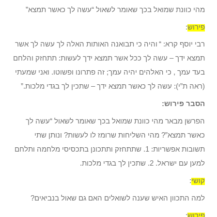
מהי כוונת שמואל בכך שאומר לשאול “עשה לך כאשר תמצא”
פירוש
:
רבי יוסף קרא: “
והיה כי תבואנה האותות האלה לך עשה לך אשר
תמצא ידך – עשה לך ככל אשר תמצא ידך לעשות: תתחזק והלחם
בעד עמך , כי האלהים יהיה עמך; זה פתרונו ופשוטו. ואני שמעתי
(ראה ת”י): עשה לך כאשר תמצא ידך – שתכין לך בגדי מלכות.”
הסבר פירוש:
הפרשן מבאר מהי כוונת שמואל בכך שאומר לשאול “עשה לך
כאשר תמצא”? מהי השליחות שרומז לו לעשות? ונותן שתי
תשובות אפשריות: 1. שתתחזק ותתכונן בתכסיסי מלחמה ותלחם
למען עם ישראל. 2. שתכין לך בגדי מלכות.
קושי
:
למה התכוון האיש שענה לשואלים האם גם שאול בנביאים?
פירוש
: