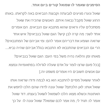
הסימנים שאמר לו שמואל קורים ביום אחד.
שאול ונערו מגיעים לגבעתה וקבוצת הנביאים באה לקראתו. באותו
הרגע שאול מקבל נבואה איתם. האנשים שהכירו את שאול
מסתכלים עליו ורואים שהוא מתנבא עם הנביאים. הם אומרים
אחד לשני: מה קרה לבן קיש? הגם שאול בנביאים? איש אחד
שרואה ושומע את דבריהם אומר להם: ומי אביהם של המתנבאים?
הרי גם הנביאים שהתנבאו לא התנבאו בגלל אביהם שהיה נביא…
מאותו זמן והלאה נהיה משל בפי העם: הגם שאול בנביאים?
[בכל פעם שרצו לומר על אדם שעלה לגדולה בפתאומיות ונמצא
עם אנשים חשובים היו אומרים משפט זה.]
לאחר ששאול מסיים להתנבא הוא בא לבמה ודודו שרואה אותו
שואל אותו: לאן הלכתם? שאול עונה לדודו שהם הלכו לחפש את
האתונות וכשלא מצאו הלכו לשמואל לשאול בעצתו. דוד שאול
אומר לו: תגיד לי, מה אמר לכם שמואל? שאול עונה לו על כך