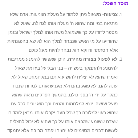
מוסר השכל:
צניעות-
משאול ניתן ללמוד על מעלת הצניעות. אדם שלא
מתגאה במי ומה שהוא ה’ מעלה אותו לגדולה. שאול לא
מספר לדודו על כך ששמואל משח אותו למלך ישראל ובזמן
שהודיעו על מי האיש שנבחר למלך הוא לא יצא בהפגנתיות
אלא הסתתר ודווקא הוא נבחר להיות מעל כולם.
לא לפעול בצורה מהירה
, היכן שאפשר להימנע ממריבות
להימנע ולהתמקד בעשייה – בני הבליעל ביזו את שאול
ואמרו שהוא לא יצליח להושיע אותם במלחמות. שאול לא
עונה להם. לא פוגע בהם ולא מעניש אותם למרות שנבחר
כמלך על ידי ה’ בפני כולם. בהמשך הפרקים נראה שהוא
פועל ועושה. יוצא למלחמות ומנצח וכך הוא יוכיח לכל עם
שהוא ראוי למלוכה כך שכל העם יקבלו אותו. מכאן לומדים
שאדם ששומע שמבזים אותו על כך שהוא לא יכול להצליח
לעשות דברים מסוימים לא יחזיר ויפתח מריבה אלא יתמקד