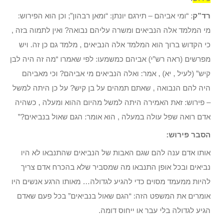
רד”ק
: “ומי אביהם – תירגם יונתן: “ומאן רבהון”; וכן הוא הפירוש:
מי המלמד אלה הנביאים ומשרה עליהם נבואה? ואין לתמוה בזה ,
כי הקדוש ברוך הוא המלמד אלה הנביאים , מלמד גם כן זה. ויש
מפרשים (ראה רש”י) אביהם כמשמעו: לפי שאמרו “מה זה היה לבן
קיש” (לעיל , יא) , אמר: ואלה הנביאים מי אביהם? וכי מאביהם
היה להם הנבואה , שאתם תמהים על בן קיש? על כן היתה למשל
– פירוש: זאת האמירה היתה למשל מהיום ההוא ומעלה , כשהיה
אדם רואה שפל עולה במעלה , הוא אומר: הגם שאול בנביאים?”
הסבר פירוש:
אותו אדם ענה להם שגם האבות של הנביאים שהתנבאו לא היו
נביאים ובכל אופן התנבאו מה שמסביר שלא בהכרח אדם צריך
להיות ממעמד מסוים כדי להגיע לגדולה… מאותו הרגע אנשים היו
אומרים את המשפט הזה: “הגם שאול בנביאים” בכל פעם שאדם
הגיע לגדולה בלי עבר או ייחוס דומה.