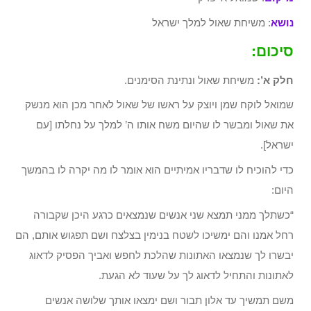
נושא
: משיחת שאול למלך ישראל
סיכום:
חלק א’:
משיחת שאול ונתינת הסימנים.
שמואל לוקח שמן ויוצק על ראשו של שאול לאחר מכן הוא מנשק
את שאול ומבשר לו שהיום משח אותו ה’ למלך על נחלתו [עם
ישראל].
כדי להוכיח לו שדבריו אמיתיים הוא אומר לו מה יקרה לו בהמשך
היום:
“כשתלך ממני תמצא שני אנשים שנמצאים כרגע היכן שקבורה
רחל אמנו והם ימשיכו לשטח בנימין בצלצח ושם תפגוש אותם, הם
יבשרו לך שנמצאו האתונות שהלכת לחפש ואביך הפסיק לדאוג
לאתונות והתחיל לדאוג לך על שעוד לא הגעת.
משם תמשיך עד אלון תבור ושם ימצאו אותך שלושה אנשים