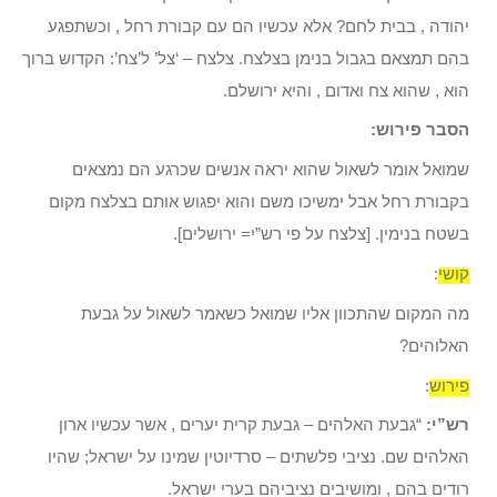
יהודה , בבית לחם? אלא עכשיו הם עם קבורת רחל , וכשתפגע
בהם תמצאם בגבול בנימן בצלצח. צלצח – ‘צל’ ל’צח’: הקדוש ברוך
הוא , שהוא צח ואדום , והיא ירושלם.
הסבר פירוש:
שמואל אומר לשאול שהוא יראה אנשים שכרגע הם נמצאים
בקבורת רחל אבל ימשיכו משם והוא יפגוש אותם בצלצח מקום
בשטח בנימין. [צלצח על פי רש”י= ירושלים].
קושי
:
מה המקום שהתכוון אליו שמואל כשאמר לשאול על גבעת
האלוהים?
פירוש
:
רש”י:
“גבעת האלהים – גבעת קרית יערים , אשר עכשיו ארון
האלהים שם. נציבי פלשתים – סרדיוטין שמינו על ישראל; שהיו
רודים בהם , ומושיבים נציביהם בערי ישראל.