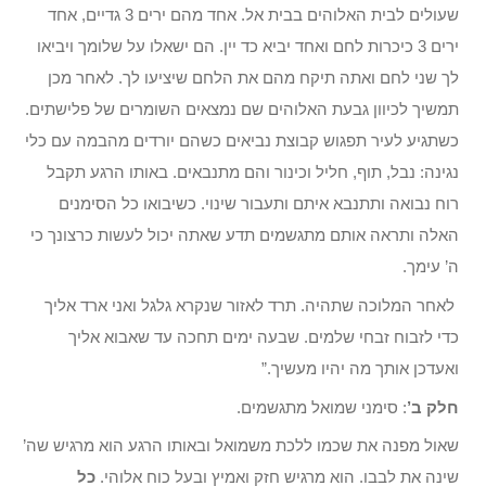
שעולים לבית האלוהים בבית אל. אחד מהם ירים 3 גדיים, אחד
ירים 3 כיכרות לחם ואחד יביא כד יין. הם ישאלו על שלומך ויביאו
לך שני לחם ואתה תיקח מהם את הלחם שיציעו לך. לאחר מכן
תמשיך לכיוון גבעת האלוהים שם נמצאים השומרים של פלישתים.
כשתגיע לעיר תפגוש קבוצת נביאים כשהם יורדים מהבמה עם כלי
נגינה: נבל, תוף, חליל וכינור והם מתנבאים. באותו הרגע תקבל
רוח נבואה ותתנבא איתם ותעבור שינוי. כשיבואו כל הסימנים
האלה ותראה אותם מתגשמים תדע שאתה יכול לעשות כרצונך כי
ה’ עימך.
לאחר המלוכה שתהיה. תרד לאזור שנקרא גלגל ואני ארד אליך
כדי לזבוח זבחי שלמים. שבעה ימים תחכה עד שאבוא אליך
ואעדכן אותך מה יהיו מעשיך.”
חלק ב’
: סימני שמואל מתגשמים.
שאול מפנה את שכמו ללכת משמואל ובאותו הרגע הוא מרגיש שה’
שינה את לבבו. הוא מרגיש חזק ואמיץ ובעל כוח אלוהי.
כל