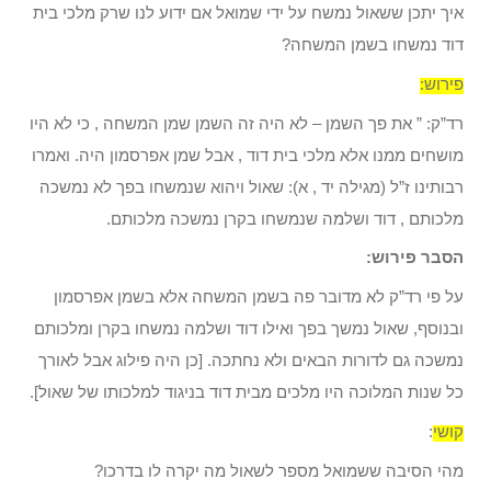
איך יתכן ששאול נמשח על ידי שמואל אם ידוע לנו שרק מלכי בית
דוד נמשחו בשמן המשחה?
פירוש:
רד”ק: ”
את פך השמן – לא היה זה השמן שמן המשחה , כי לא היו
מושחים ממנו אלא מלכי בית דוד , אבל שמן אפרסמון היה. ואמרו
רבותינו ז”ל (מגילה יד , א): שאול ויהוא שנמשחו בפך לא נמשכה
מלכותם , דוד ושלמה שנמשחו בקרן נמשכה מלכותם.
הסבר פירוש:
על פי רד”ק לא מדובר פה בשמן המשחה אלא בשמן אפרסמון
ובנוסף, שאול נמשך בפך ואילו דוד ושלמה נמשחו בקרן ומלכותם
נמשכה גם לדורות הבאים ולא נחתכה. [כן היה פילוג אבל לאורך
כל שנות המלוכה היו מלכים מבית דוד בניגוד למלכותו של שאול].
קושי
:
מהי הסיבה ששמואל מספר לשאול מה יקרה לו בדרכו?