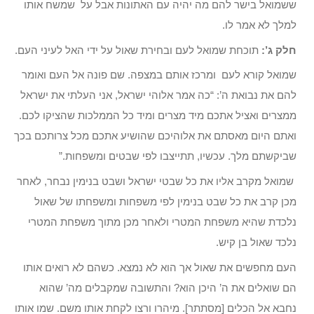
ששמואל בישר להם מה יהיה עם האתונות אבל על שמשח אותו
למלך לא אמר לו.
חלק ג’:
תוכחת שמואל לעם ובחירת שאול על ידי האל לעיני העם.
שמואל קורא לעם ומרכז אותם במצפה. שם פונה אל העם ואומר
להם את נבואת ה’: “כה אמר אלוהי ישראל, אני העלתי את ישראל
ממצרים ואציל אתכם מיד מצרים ומיד כל הממלכות שהציקו לכם.
ואתם היום מאסתם את אלוהיכם שהושיע אתכם מכל צרותכם בכך
שביקשתם מלך. עכשיו, תתייצבו לפי שבטים ומשפחות.”
שמואל מקרב אליו את כל שבטי ישראל ושבט בנימין נבחר, לאחר
מכן קרב את כל שבט בנימין לפי משפחות ומשפחתו של שאול
נלכדת שהיא משפחת המטרי ולאחר מכן מתוך משפחת המטרי
נלכד שאול בן קיש.
העם מחפשים את שאול אך הוא לא נמצא. כשהם לא רואים אותו
הם שואלים את ה’ היכן הוא? והתשובה שמקבלים מה’ שהוא
נחבא אל הכלים [מסתתר]. מיהרו ורצו לקחת אותו משם. שמו אותו