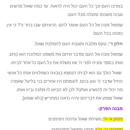
במרכז העם וכך כל העם יכול היה לראות עד כמה שאול מרשים
וגבוה משכמו ומעלה מכל העם.
שמואל פונה אל כל העם ואומר להם: הראיתם שבו בחר ה’? כי אין
כמוהו בכל העם!
חלק ד’:
טקס מלוכה ותגובת העם להמלכת שאול.
שמואל פונה אל העם ומדבר איתם את משפט המלוכה הוא כותב
אותו בספר ומניח לפני ה’ ואז משלח את כל העם כל אחד לביתו.
שאול הולך גם הוא לביתו הנמצא בגבעה כשמלווים אותו כל אנשי
החיל שדבר ה’ נגע בהם. לעומתם היו אחרים בני בליעל שאמרו:
מה יכול זה להושיע אותנו? לכן לא הביאו לו מתנה וביזו אותו.
שאול שומע את דבריהם והיה נראה כמחריש [כלא שומע].
מבנה הפרק:
פסוק א’-ח’:
משיחת שאול ונתינת הסימנים
פסוקים ט’- ט”ז:
סימני שמואל מתקיימים.