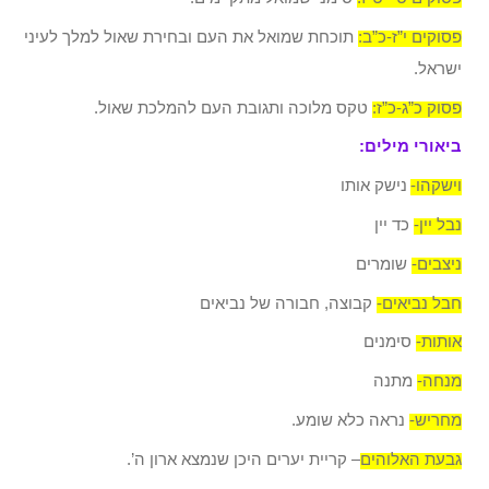
פסוקים י”ז-כ”ב:
תוכחת שמואל את העם ובחירת שאול למלך לעיני
ישראל.
פסוק כ”ג-כ”ז:
טקס מלוכה ותגובת העם להמלכת שאול.
ביאורי מילים:
וישקהו-
נישק אותו
נבל יין-
כד יין
ניצבים-
שומרים
חבל נביאים-
קבוצה, חבורה של נביאים
אותות-
סימנים
מנחה-
מתנה
מחריש-
נראה כלא שומע
.
גבעת האלוהים
– קריית יערים היכן שנמצא ארון ה’.