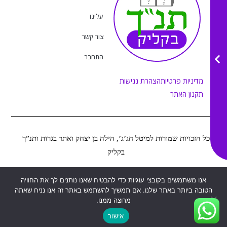
a
b
u
o
g
o
b
k
r
o
e
עלינו
a
k
m
צור קשר
התחבר
מדיניות פרטיות
הצהרת נגישות
תקנון האתר
כל הזכויות שמורות למיטל חג’ג’, הילה בן יצחק ואתר בגרות ותנ”ך
בקליק
אנו משתמשים בקובצי עוגיות כדי להבטיח שאנו נותנים לך את החוויה
Web&MOR
2022
©
נבנה ע”י
הטובה ביותר באתר שלנו. אם תמשיך להשתמש באתר זה אנו נניח שאתה
מרוצה ממנו.
אישור