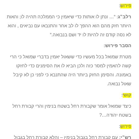
פירוש
:
רלב”ג
: “
… ונתן לו אותות כדי שיאמין כי הממלכה תהיה לו; והאות
היותר חזק מהם הוא ההפך לו לב אחר והתנבאו עם נביאים , והוא
לא נסה קודם זה להיות לו יד ושם בנבואה.
“
הסבר פירוש:
מטרת שמואל בכל מעשיו כדי ששאול יאמין בדברי שמואל כי הרי
קשה להאמין למסר כזה ולכן הביא לו את הסימנים כדי לחזקו
באמונה. והסימן החזק ביותר היה שהתנבא כי לפני כן לא קיבל
שאול נבואה.
קושי
:
כיצד שמואל אומר שקבורת רחל בשטח בנימין והרי קבורת רחל
בשטח יהודה…?
פירוש
:
רש”י:
עם קבורת רחל בגבול בנימין – והלא קבורת רחל בגבול