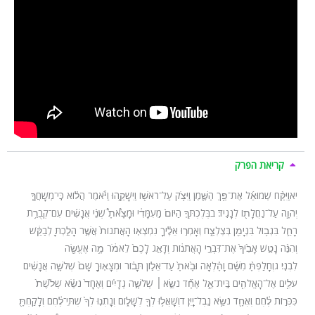
קריאת הפרק
יא
וַיִּקַּ֨ח שְׁמוּאֵ֜ל אֶת־פַּ֥ךְ הַשֶּׁ֛מֶן וַיִּצֹ֥ק עַל־רֹאשׁ֖וֹ וַיִּשָּׁקֵ֑הוּ וַיֹּ֕אמֶר הֲל֗וֹא כִּֽי־מְשָׁחֲךָ֧
יְהֹוָ֛ה עַל־נַחֲלָת֖וֹ לְנָגִֽיד׃ ב
בְּלֶכְתְּךָ֤ הַיּוֹם֙ מֵֽעִמָּדִ֔י וּמָצָ֩אתָ֩ שְׁנֵ֨י אֲנָשִׁ֜ים עִם־קְבֻרַ֥ת
רָחֵ֛ל בִּגְב֥וּל בִּנְיָמִ֖ן בְּצֶלְצַ֑ח וְאָמְר֣וּ אֵלֶ֗יךָ נִמְצְא֤וּ הָאֲתֹנוֹת֙ אֲשֶׁ֣ר הָלַ֣כְתָּ לְבַקֵּ֔שׁ
וְהִנֵּ֨ה נָטַ֤שׁ אָבִ֙יךָ֙ אֶת־דִּבְרֵ֣י הָאֲתֹנ֔וֹת וְדָאַ֤ג לָכֶם֙ לֵאמֹ֔ר מָ֥ה אֶעֱשֶׂ֖ה
לִבְנִֽי׃ ג
וְחָלַפְתָּ֨ מִשָּׁ֜ם וָהָ֗לְאָה וּבָ֙אתָ֙ עַד־אֵל֣וֹן תָּב֔וֹר וּמְצָא֤וּךָ שָּׁם֙ שְׁלֹשָׁ֣ה אֲנָשִׁ֔ים
עֹלִ֥ים אֶל־הָאֱלֹהִ֖ים בֵּֽית־אֵ֑ל אֶחָ֞ד נֹשֵׂ֣א
׀
שְׁלֹשָׁ֣ה גְדָיִ֗ים וְאֶחָד֙ נֹשֵׂ֗א שְׁלֹ֙שֶׁת֙
כִּכְּר֣וֹת לֶ֔חֶם וְאֶחָ֖ד נֹשֵׂ֥א נֵֽבֶל־יָֽיִן׃ ד
וְשָׁאֲל֥וּ לְךָ֖ לְשָׁל֑וֹם וְנָתְנ֤וּ לְךָ֙ שְׁתֵּי־לֶ֔חֶם וְלָקַחְתָּ֖