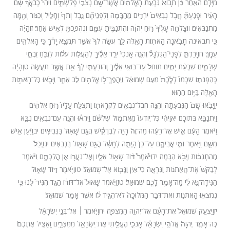
מִיָּדָֽם׃ ה
אַ֣חַר כֵּ֗ן תָּבוֹא֙ גִּבְעַ֣ת הָאֱלֹהִ֔ים אֲשֶׁר־שָׁ֖ם נְצִבֵ֣י פְלִשְׁתִּ֑ים וִיהִי֩ כְבֹאֲךָ֨ שָׁ֜ם
הָעִ֗יר וּפָגַעְתָּ֞ חֶ֤בֶל נְבִאִים֙ יֹרְדִ֣ים מֵהַבָּמָ֔ה וְלִפְנֵיהֶ֞ם נֵ֤בֶל וְתֹף֙ וְחָלִ֣יל וְכִנּ֔וֹר וְהֵ֖מָּה
מִֽתְנַבְּאִֽים׃ ו
וְצָלְחָ֤ה עָלֶ֙יךָ֙ ר֣וּחַ יְהֹוָ֔ה וְהִתְנַבִּ֖יתָ עִמָּ֑ם וְנֶהְפַּכְתָּ֖ לְאִ֥ישׁ אַחֵֽר׃ ז
וְהָיָ֗ה
כִּ֥י תבאינה תָבֹ֛אנָה הָאֹת֥וֹת הָאֵ֖לֶּה לָ֑ךְ עֲשֵׂ֤ה לְךָ֙ אֲשֶׁ֣ר תִּמְצָ֣א יָדֶ֔ךָ כִּ֥י הָאֱלֹהִ֖ים
עִמָּֽךְ׃ ח
וְיָרַדְתָּ֣ לְפָנַי֮ הַגִּלְגָּל֒ וְהִנֵּ֤ה אָנֹכִי֙ יֹרֵ֣ד אֵלֶ֔יךָ לְהַעֲל֣וֹת עֹל֔וֹת לִזְבֹּ֖חַ זִבְחֵ֣י
שְׁלָמִ֑ים שִׁבְעַ֨ת יָמִ֤ים תּוֹחֵל֙ עַד־בּוֹאִ֣י אֵלֶ֔יךָ וְהוֹדַעְתִּ֣י לְךָ֔ אֵ֖ת אֲשֶׁ֥ר תַּעֲשֶֽׂה׃ ט
וְהָיָ֗ה
כְּהַפְנֹת֤וֹ שִׁכְמוֹ֙ לָלֶ֙כֶת֙ מֵעִ֣ם שְׁמוּאֵ֔ל וַיַּהֲפׇךְ־ל֥וֹ אֱלֹהִ֖ים לֵ֣ב אַחֵ֑ר וַיָּבֹ֛אוּ כׇּל־הָאֹת֥וֹת
הָאֵ֖לֶּה בַּיּ֥וֹם הַהֽוּא׃
י
וַיָּבֹ֤אוּ שָׁם֙ הַגִּבְעָ֔תָה וְהִנֵּ֥ה חֶבֶל־נְבִאִ֖ים לִקְרָאת֑וֹ וַתִּצְלַ֤ח עָלָיו֙ ר֣וּחַ אֱלֹהִ֔ים
וַיִּתְנַבֵּ֖א בְּתוֹכָֽם׃ יא
וַיְהִ֗י כׇּל־יֽוֹדְעוֹ֙ מֵאִתְּמ֣וֹל שִׁלְשֹׁ֔ם וַיִּרְא֕וּ וְהִנֵּ֥ה עִם־נְבִאִ֖ים נִבָּ֑א
וַיֹּ֨אמֶר הָעָ֜ם אִ֣ישׁ אֶל־רֵעֵ֗הוּ מַה־זֶּה֙ הָיָ֣ה לְבֶן־קִ֔ישׁ הֲגַ֥ם שָׁא֖וּל בַּנְּבִיאִֽים׃ יב
וַיַּ֨עַן אִ֥ישׁ
מִשָּׁ֛ם וַיֹּ֖אמֶר וּמִ֣י אֲבִיהֶ֑ם עַל־כֵּן֙ הָיְתָ֣ה לְמָשָׁ֔ל הֲגַ֥ם שָׁא֖וּל בַּנְּבִאִֽים׃ יג
וַיְכַל֙
מֵֽהִתְנַבּ֔וֹת וַיָּבֹ֖א הַבָּמָֽה׃ יד
וַיֹּ֩אמֶר֩ דּ֨וֹד שָׁא֥וּל אֵלָ֛יו וְאֶֽל־נַעֲר֖וֹ אָ֣ן הֲלַכְתֶּ֑ם וַיֹּ֗אמֶר
לְבַקֵּשׁ֙ אֶת־הָ֣אֲתֹנ֔וֹת וַנִּרְאֶ֣ה כִי־אַ֔יִן וַנָּב֖וֹא אֶל־שְׁמוּאֵֽל׃ טו
וַיֹּ֖אמֶר דּ֣וֹד שָׁא֑וּל
הַגִּֽידָה־נָּ֣א לִ֔י מָה־אָמַ֥ר לָכֶ֖ם שְׁמוּאֵֽל׃ טז
וַיֹּ֤אמֶר שָׁאוּל֙ אֶל־דּוֹד֔וֹ הַגֵּ֤ד הִגִּיד֙ לָ֔נוּ כִּ֥י
נִמְצְא֖וּ הָאֲתֹנ֑וֹת וְאֶת־דְּבַ֤ר הַמְּלוּכָה֙ לֹא־הִגִּ֣יד ל֔וֹ אֲשֶׁ֖ר אָמַ֥ר שְׁמוּאֵֽל׃
יז
וַיַּצְעֵ֤ק שְׁמוּאֵל֙ אֶת־הָעָ֔ם אֶל־יְהֹוָ֖ה הַמִּצְפָּֽה׃ יח
וַיֹּ֣אמֶר
׀
אֶל־בְּנֵ֣י יִשְׂרָאֵ֗ל
כֹּֽה־אָמַ֤ר יְהֹוָה֙ אֱלֹהֵ֣י יִשְׂרָאֵ֔ל אָנֹכִ֛י הֶעֱלֵ֥יתִי אֶת־יִשְׂרָאֵ֖ל מִמִּצְרָ֑יִם וָאַצִּ֤יל אֶתְכֶם֙