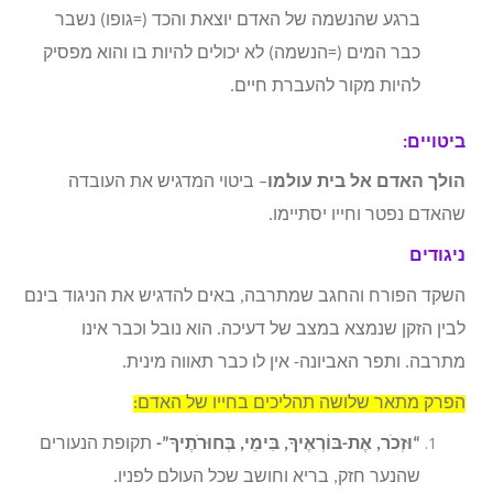
ברגע שהנשמה של האדם יוצאת והכד (=גופו) נשבר
כבר המים (=הנשמה) לא יכולים להיות בו והוא מפסיק
להיות מקור להעברת חיים.
ביטויים:
הולך האדם אל בית עולמו
– ביטוי המדגיש את העובדה
שהאדם נפטר וחייו יסתיימו.
ניגודים
השקד הפורח והחגב שמתרבה, באים להדגיש את הניגוד בינם
לבין הזקן שנמצא במצב של דעיכה. הוא נובל וכבר אינו
מתרבה. ותפר האביונה- אין לו כבר תאווה מינית.
הפרק מתאר שלושה תהליכים בחייו של האדם:
“וּזְכֹר, אֶת-בּוֹרְאֶיךָ, בִּימֵי, בְּחוּרֹתֶיךָ”-
תקופת הנעורים
שהנער חזק, בריא וחושב שכל העולם לפניו.