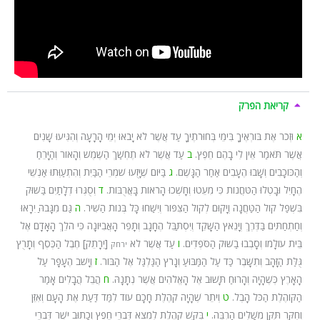
קריאת הפרק
א
וּזְכֹר אֶת בּוֹרְאֶיךָ בִּימֵי בְּחוּרֹתֶיךָ עַד אֲשֶׁר לֹא יָבֹאוּ יְמֵי הָרָעָה וְהִגִּיעוּ שָׁנִים
אֲשֶׁר תֹּאמַר אֵין לִי בָהֶם חֵפֶץ.
ב
עַד אֲשֶׁר לֹא תֶחְשַׁךְ הַשֶּׁמֶשׁ וְהָאוֹר וְהַיָּרֵחַ
וְהַכּוֹכָבִים וְשָׁבוּ הֶעָבִים אַחַר הַגָּשֶׁם.
ג
בַּיּוֹם שֶׁיָּזֻעוּ שֹׁמְרֵי הַבַּיִת וְהִתְעַוְּתוּ אַנְשֵׁי
הֶחָיִל וּבָטְלוּ הַטֹּחֲנוֹת כִּי מִעֵטוּ וְחָשְׁכוּ הָרֹאוֹת בָּאֲרֻבּוֹת.
ד
וְסֻגְּרוּ דְלָתַיִם בַּשּׁוּק
בִּשְׁפַל קוֹל הַטַּחֲנָה וְיָקוּם לְקוֹל הַצִּפּוֹר וְיִשַּׁחוּ כָּל בְּנוֹת הַשִּׁיר.
ה
גַּם מִגָּבֹהַּ יִרָאוּ
וְחַתְחַתִּים בַּדֶּרֶךְ וְיָנֵאץ הַשָּׁקֵד וְיִסְתַּבֵּל הֶחָגָב וְתָפֵר הָאֲבִיּוֹנָה כִּי הֹלֵךְ הָאָדָם אֶל
בֵּית עוֹלָמוֹ וְסָבְבוּ בַשּׁוּק הַסֹּפְדִים.
ו
עַד אֲשֶׁר לֹא
[יֵרָתֵק] חֶבֶל הַכֶּסֶף וְתָרֻץ
ירחק
גֻּלַּת הַזָּהָב וְתִשָּׁבֶר כַּד עַל הַמַּבּוּעַ וְנָרֹץ הַגַּלְגַּל אֶל הַבּוֹר.
ז
וְיָשֹׁב הֶעָפָר עַל
הָאָרֶץ כְּשֶׁהָיָה וְהָרוּחַ תָּשׁוּב אֶל הָאֱלֹהִים אֲשֶׁר נְתָנָהּ.
ח
הֲבֵל הֲבָלִים אָמַר
הַקּוֹהֶלֶת הַכֹּל הָבֶל.
ט
וְיֹתֵר שֶׁהָיָה קֹהֶלֶת חָכָם עוֹד לִמַּד דַּעַת אֶת הָעָם וְאִזֵּן
וְחִקֵּר תִּקֵּן מְשָׁלִים הַרְבֵּה.
י
בִּקֵּשׁ קֹהֶלֶת לִמְצֹא דִּבְרֵי חֵפֶץ וְכָתוּב יֹשֶׁר דִּבְרֵי