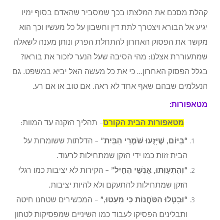
קהלת מסכם את המלצתו בכך שמסביר שהאדם בסוף ימיו
יגיע אל הבורא ויצטרך לתת דין וחשבון על כל מעשיו וכך הוא
מקשר את הפסוק האחרון להתחלת הפרק ונותן מענה לשאלה
שמתעוררת אצלנו: מהי הסיבה שעל הנער לזכור את בוראו?
בגלל הפסוק האחרון… כי את כל מעשה האל יביא במשפט. גם
הנעלמים שבהם שאף אחד לא ראה. אם טוב או אם רע.
מטאפורות:
מטאפורות הבית הקורס
– תהליך הזקנה עד המוות:
“בַּיּוֹם, שֶׁיָּזֻעוּ שֹׁמְרֵי הַבַּיִת”
– הדלתות ששומרות על
הבית זזות כמו ידי הזקן שמתחילות לרעוד.
“וְהִתְעַוְּתוּ, אַנְשֵׁי הֶחָיִל”
– הקירות לא יציבות כמו רגלי
הזקן שמתחילות להתעקם ולא להיות יציבות.
“וּבָטְלוּ הַטֹּחֲנוֹת כִּי מִעֵטוּ,”
– המכשירים שטחנו חיטה
ותבלינים הפסיקו לעבוד כמו השיניים שמפסיקות לטחון