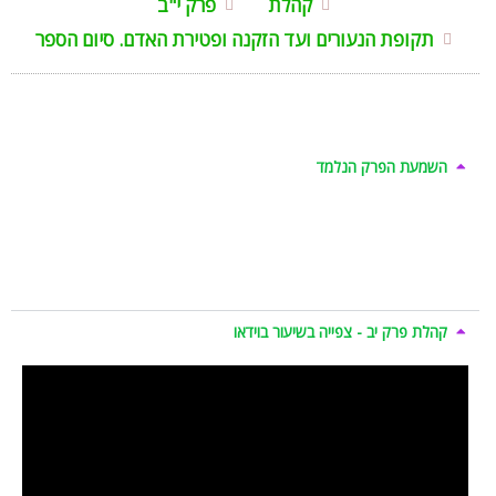
קהלת
פרק י"ב
תקופת הנעורים ועד הזקנה ופטירת האדם. סיום הספר
השמעת הפרק הנלמד
קהלת פרק יב - צפייה בשיעור בוידאו