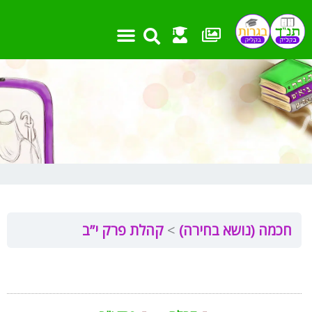
ילוג
תוכן
חכמה (נושא בחירה)
קהלת פרק י”ב