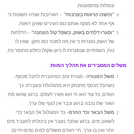
ונופלות ומתמעטות.
“וְחָשְׁכוּ הָרֹאוֹת בָּאֲרֻבּוֹת”
– הארובות שנהיו חשוכות כי
אף אחד לא מנקה אותם כמו העיניים שאינן רואות.
“וְסֻגְּרוּ דְלָתַיִם בַּשּׁוּק, בִּשְׁפַל קוֹל הַטַּחֲנָה”
– הדלתות
של השוק נסגרות כי אין מה למכור כמו הזקן שאין לו
כוח, השפתיים שנסגרות לו כיוון שקולו נחלש מחוסר כח.
משלים המסבירים את תהליך המוות:
משל המנורה
– מנורת זהב המחוברת לחבל מכסף.
כשחבל הכסף מתנתק היא מתגלגלת ונשברת. כך
האדם, כל עוד הוא חי הוא מאיר לעולם. ברגע שהוא מת
האור שלו נכבה ברגע וכבר אין לגוף שלו ערך.
משל הבאר וכד החרס
– כד המגולגל אל הבאר כדי
לשאוב מים. ברגע שהכד נשבר אין ביכולתו להעביר מים
יותר ואין בו ערך. חיי האדם משולים למים (מים=חיים)