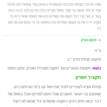
אֱמֶת.
יא
דִּבְרֵי חֲכָמִים כַּדָּרְבֹנוֹת וּכְמַשְׂמְרוֹת נְטוּעִים בַּעֲלֵי אֲסֻפּוֹת נִתְּנוּ מֵרֹעֶה
אֶחָד.
יב
וְיֹתֵר מֵהֵמָּה בְּנִי הִזָּהֵר עֲשׂוֹת סְפָרִים הַרְבֵּה אֵין קֵץ וְלַהַג הַרְבֵּה יְגִעַת
בָּשָׂר.
יג
סוֹף דָּבָר הַכֹּל נִשְׁמָע אֶת הָאֱלֹהִים יְרָא וְאֶת מִצְו‍ֹתָיו שְׁמוֹר כִּי זֶה כָּל
הָאָדָם.
יד
כִּי אֶת כָּל מַעֲשֶׂה הָאֱלֹהִים יָבִא בְמִשְׁפָּט עַל כָּל נֶעְלָם אִם טוֹב וְאִם
רָע.
סיכום הפרק
ב”ה
מיקום: קהלת פרק י”ב
נושא
: תקופת הנעורים ועד הזקנה ופטירת האדם. סיום הספר
תקציר הפרק
קהלת מציע לצעירים לזכור את האל גם בימי נערותם כיוון
שאמנם בני הנוער חושבים שכל הזמן לפניהם אבל בסופו של
דבר יבואו ימים רעים (=זקנה) שהאדם יגיד שהוא לא רוצה