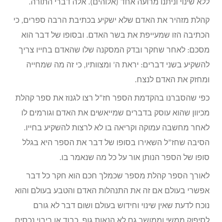
ללא שינוי וניתנו מרועה אחד (אלוהים). אלה דברי התורה.
קהלת מזהיר את האדם שלא ישקיע בכתיבת הרבה ספרים, כי
הכתיבה הזו שמעייפת את בשר האדם. ובסופו של דבר הוא
מסכם: לאחר שחקר ובדק המסקנה שלו שהאדם בחייו צריך
להשקיע בשני דברים: יראת ה’ ומצוותיו, כי זה מה שמחייה
ומחזק את האדם לנצח.
כפי שהסברנו בהקדמת הספר חז”ל רצו לגנוז את ספר קהלת
מכיוון שהוא עוסק בדברים שמייאשים את האדם וגורמים לו
לאחר מחשבה עמוקה וקריאה בו לא לרצות להשקיע בחייו.
הסיבה שחז”ל השאירו בסופו של דבר את הספר היא בגלל
סופו של הספר הנותן אור על כל מה שנאמר בו.
לאורך הספר קהלת מספר שכמלך חכם הוא חקר כל דבר
אפשרי בעולם אם זה את התנהלות האדם והטבע בעולם והוא
נוכח לדעת שאין שינוי וחידוש בעולם ושום דבר לא גורם
לסיפוק ממשי וממושך גם לא הנאות גוף, כבוד או ריבוי נכסים