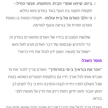
בַּיּוֹם, שֶׁיָּזֻעוּ שֹׁמְרֵי הַבַּיִת, וְהִתְעַוְּתוּ, אַנְשֵׁי הֶחָיִל;–
תקופת הזקנה בה הגוף בוגד באדם והוא נחלש.
כִּי-הֹלֵךְ הָאָדָם אֶל-בֵּית עוֹלָמוֹ
– תקופת המוות בו נשמת
האדם חוזרת אל בוראה והגוף לאדמה.
שלושת המצבים בחייו של האדם מתוארים בפרק זה
כדי להדגיש שבסופו של דבר האדם מגיע לאל והוא
יישאל על מעשיו. האם ידע לנהל את חייו כראוי?
מוסר השכל:
“וזכר את בוראיך בימי בחרותיך”
-האדם צריך לזכור את מי
שברא אותו לכל אורך חייו גם בתקופת הנעורים כשהוא בטוח
שכל העולם לפניו ויחייה לנצח והסיבה היא כי בלי לשים לב
הזמן יעבור והוא יזדקן וימות וייתן את הדין על מעשיו לפני
בוראו.
האדם צריך לנצל את חייו כראוי כיון שיהיו ימים שהוא יזדקן וגם