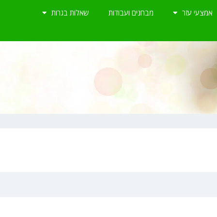
אמצעי עזר
מבחנים ועבודות
שאלות בגרות