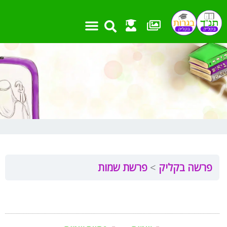
ילוג
תוכן
פרשה בקליק
פרשת שמות