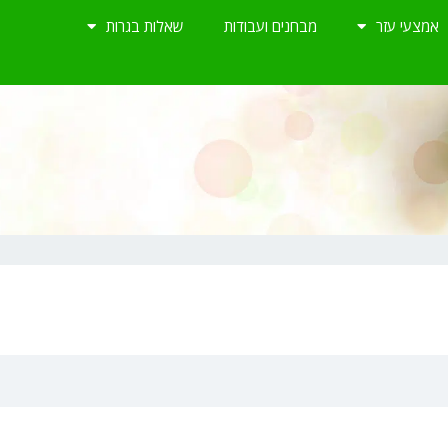
אמצעי עזר
מבחנים ועבודות
שאלות בגרות