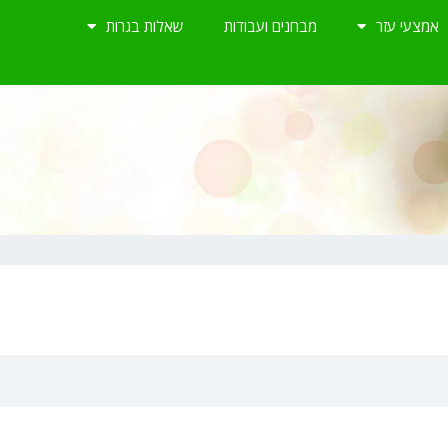
אמצעי עזר
מבחנים ועבודות
שאלות בגרות