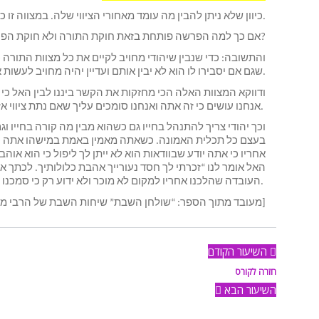
כיוון שלא ניתן להבין מה עומד מאחורי הציווי שלה. במצווה זו כשמשה רבנו שואל לטעמה עונה לו ה’ כך החלטתי ואל תהרהר אחרי החלטה זו.
אם כך למה הפרשה פותחת בזאת חוקת התורה ולא חוקת הפרה?
והתשובה: כדי שנבין שיהודי מחויב לקיים את כל מצוות התורה כחוק
שגם אם יסבירו לו הוא לא יבין אותם ועדיין יהיה מחויב לעשות אותם בדיוק כמו המצוות שהבין. למה? כי כך ה’ ציווה.
ודווקא המצוות האלה הכי מחזקות את הקשר ביננו לבין האל כי א
אנחנו עושים כי זה אתה ואנחנו סומכים עליך שאם נתת ציווי אז בוודאי הוא טוב לנו.
וכך יהודי צריך להתנהל בחייו גם כשהוא מבין מה קורה בחייו ו
בעצם כל תכלית האמונה. כשאתה מאמין באמת במישהו אתה סומ
אחריו כי אתה יודע שבוודאות הוא לא ייתן לך ליפול כי הוא או
האל אומר לנו “זכרתי לך חסד נעורייך אהבת כלולותיך. לכתך אח
העובדה שהלכנו אחריו למקום לא מוכר ולא ידוע רק כי סמכנו עליו.
[מעובד מתוך הספר: “שולחן השבת” שיחות השבת של הרבי מליובאוויטש]
השיעור הקודם
חזרה לקורס
השיעור הבא