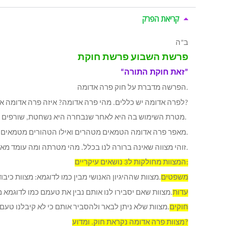
קריאת הפרק
ב”ה
פרשת השבוע פרשת חוקת
“זאת חוקת התורה”
הפרשה מדברת על חוק פרה אדומה.
לפרה אדומה יש כללים. מהי פרה אדומה? איזה פרה אדומה אפשר להשתמש בה ואיזה לא? איך בודקים שהיא עומדת בכללים?
מטרת השימוש בה היא לאחר שנבחרה היא נשחטת, שורפים אותה ואת האפר מהשרפה לוקחים ומפזרים על הטמאים כדי שיטהרו.
מאפר פרה אדומה הטמאים מטהרים ואילו הטהורים מטמאים.
זוהי מצווה שאינה ברורה לנו בכלל. מהי מטרתה ומה עומד מאחורי ביצוע המשימה ולכן היא נקראת חוק.
המצוות מחולקות ל3 נושאים עיקריים:
משפטים
– מצוות שההיגיון האנושי מבין כמו לדוגמא: מצוות כיבוד הורים, לא תגנוב, לא תרצח.
עדות
– מצוות שאם יסבירו לנו אותם נבין את טעמם כמו לדוגמא מצוות אכילת מצה בפסח, 7 ימי סוכה, שבת ועוד.
חוקים
– מצוות שלא ניתן לבאר ולהסביר אותם כי לא קיבלנו טעם [=סיבה] להן.
מצוות פרה אדומה נקראת חוק. ומדוע?