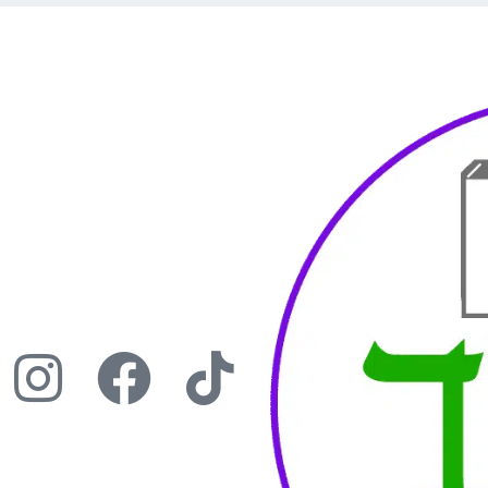
I
F
T
n
a
i
s
c
k