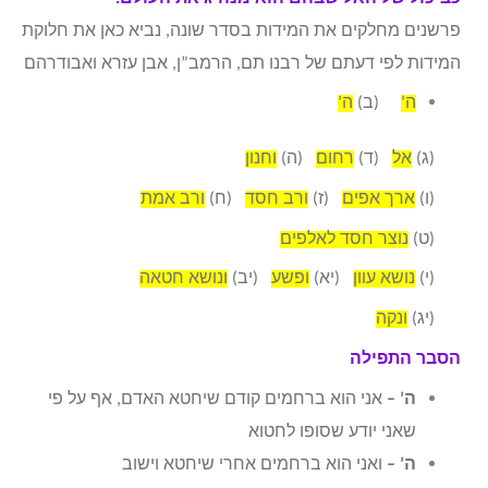
פרשנים מחלקים את המידות בסדר שונה, נביא כאן את חלוקת
המידות לפי דעתם של רבנו תם, הרמב”ן, אבן עזרא ואבודרהם
ה’
(ב)
ה’
(ג)
אל
(ד)
רחום
(ה)
וחנון
(ו)
ארך אפים
(ז)
ורב חסד
(ח)
ורב אמת
(ט)
נוצר חסד לאלפים
(י)
נושא עוון
(יא)
ופשע
(יב)
ונושא חטאה
(יג)
ונקה
הסבר התפילה
ה’ –
אני הוא ברחמים קודם שיחטא האדם, אף על פי
שאני יודע שסופו לחטוא
ה’ –
ואני הוא ברחמים אחרי שיחטא וישוב