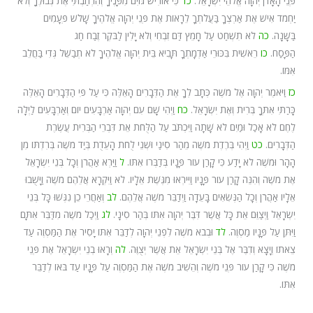
פְּנֵי הָאָדֹן יְהוָה אֱלֹהֵי יִשְׂרָאֵל.
כד
כִּי אוֹרִישׁ גּוֹיִם מִפָּנֶיךָ וְהִרְחַבְתִּי אֶת גְּבוּלֶךָ וְלֹא
יַחְמֹד אִישׁ אֶת אַרְצְךָ בַּעֲלֹתְךָ לֵרָאוֹת אֶת פְּנֵי יְהוָה אֱלֹהֶיךָ שָׁלֹשׁ פְּעָמִים
בַּשָּׁנָה.
כה
לֹא תִשְׁחַט עַל חָמֵץ דַּם זִבְחִי וְלֹא יָלִין לַבֹּקֶר זֶבַח חַג
הַפָּסַח.
כו
רֵאשִׁית בִּכּוּרֵי אַדְמָתְךָ תָּבִיא בֵּית יְהוָה אֱלֹהֶיךָ לֹא תְבַשֵּׁל גְּדִי בַּחֲלֵב
אִמּוֹ.
כז
וַיֹּאמֶר יְהוָה אֶל מֹשֶׁה כְּתָב לְךָ אֶת הַדְּבָרִים הָאֵלֶּה כִּי עַל פִּי הַדְּבָרִים הָאֵלֶּה
כָּרַתִּי אִתְּךָ בְּרִית וְאֶת יִשְׂרָאֵל.
כח
וַיְהִי שָׁם עִם יְהוָה אַרְבָּעִים יוֹם וְאַרְבָּעִים לַיְלָה
לֶחֶם לֹא אָכַל וּמַיִם לֹא שָׁתָה וַיִּכְתֹּב עַל הַלֻּחֹת אֵת דִּבְרֵי הַבְּרִית עֲשֶׂרֶת
הַדְּבָרִים.
כט
וַיְהִי בְּרֶדֶת מֹשֶׁה מֵהַר סִינַי וּשְׁנֵי לֻחֹת הָעֵדֻת בְּיַד מֹשֶׁה בְּרִדְתּוֹ מִן
הָהָר וּמֹשֶׁה לֹא יָדַע כִּי קָרַן עוֹר פָּנָיו בְּדַבְּרוֹ אִתּוֹ.
ל
וַיַּרְא אַהֲרֹן וְכָל בְּנֵי יִשְׂרָאֵל
אֶת מֹשֶׁה וְהִנֵּה קָרַן עוֹר פָּנָיו וַיִּירְאוּ מִגֶּשֶׁת אֵלָיו.
לא
וַיִּקְרָא אֲלֵהֶם מֹשֶׁה וַיָּשֻׁבוּ
אֵלָיו אַהֲרֹן וְכָל הַנְּשִׂאִים בָּעֵדָה וַיְדַבֵּר מֹשֶׁה אֲלֵהֶם.
לב
וְאַחֲרֵי כֵן נִגְּשׁוּ כָּל בְּנֵי
יִשְׂרָאֵל וַיְצַוֵּם אֵת כָּל אֲשֶׁר דִּבֶּר יְהוָה אִתּוֹ בְּהַר סִינָי.
לג
וַיְכַל מֹשֶׁה מִדַּבֵּר אִתָּם
וַיִּתֵּן עַל פָּנָיו מַסְוֶה.
לד
וּבְבֹא מֹשֶׁה לִפְנֵי יְהוָה לְדַבֵּר אִתּוֹ יָסִיר אֶת הַמַּסְוֶה עַד
צֵאתוֹ וְיָצָא וְדִבֶּר אֶל בְּנֵי יִשְׂרָאֵל אֵת אֲשֶׁר יְצֻוֶּה.
לה
וְרָאוּ בְנֵי יִשְׂרָאֵל אֶת פְּנֵי
מֹשֶׁה כִּי קָרַן עוֹר פְּנֵי מֹשֶׁה וְהֵשִׁיב מֹשֶׁה אֶת הַמַּסְוֶה עַל פָּנָיו עַד בֹּאוֹ לְדַבֵּר
אִתּוֹ.