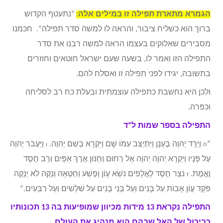
הגמרא מתארת תפילה זו במילים אלה:
“
נתעטף הקדוש
ברוך הוא כשליח ציבור, והראה לו למשה סדר תפילה
“.
חכמנו
מסבירים שאלוקים בעצמו הראה למשה רבנו את סדר
התפילה הזו ואמר לו, בשעה שעם ישראל חוטאים וחוזרים
בתשובה, יגידו לפני תפילה זו ואסלח להם.
ולכן היא נחשבת כתפילה עוצמתית ובעלת כח רב לסליחה
וכפרה.
התפילה בספר שמות ל”ד
“
וַיֵּרֶד יְהוָה בֶּעָנָן וַיִּתְיַצֵּב עִמּוֹ שָׁם וַיִּקְרָא בְשֵׁם יְהוָה.
וַיַּעֲבֹר יְהוָה
ה
ו
עַל פָּנָיו וַיִּקְרָא יְהוָה יְהוָה אֵל רַחוּם וְחַנּוּן אֶרֶךְ אַפַּיִם וְרַב חֶסֶד
וֶאֱמֶת.
נֹצֵר חֶסֶד לָאֲלָפִים נֹשֵׂא עָו‍ֹן וָפֶשַׁע וְחַטָּאָה וְנַקֵּה לֹא יְנַקֶּה
ז
פֹּקֵד עֲו‍ֹן אָבוֹת עַל בָּנִים וְעַל בְּנֵי בָנִים עַל שִׁלֵּשִׁים וְעַל רִבֵּעִים.
“
התפילה נקראת 13 מידות מכיוון שמופיעות בה 13 תכונותיו
כביכול של האל שבהם הוא מנהיג את העולם.