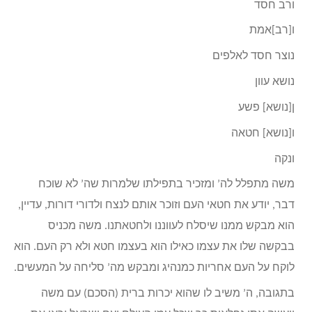
ורב חסד
ו[רב]אמת
נוצר חסד לאלפים
נושא עוון
ן[נושא] פשע
ו[נושא] חטאה
ונקה
משה מתפלל לה’ ומזכיר בתפילתו שלמרות שה’ לא שוכח
דבר, יודע את חטאי העם וזוכר אותם לנצח ולדורי דורות, עדיין,
הוא מבקש ממנו שיסלח לעווננו ולחטאתנו. משה מכניס
בבקשה שלו את עצמו כאילו הוא בעצמו חטא ולא רק העם. הוא
לוקח על העם אחריות כמנהיג ומבקש מה’ סליחה על המעשים.
בתגובה, ה’ משיב לו שהוא יכרות ברית (הסכם) עם משה