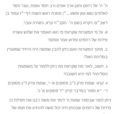
ה׳ ה׳ אל רחום וחנון ארך אפים ורב חסד ואמת, נוצר חסד
לאלפים נשא עוון ופשע …״( מסכת ראש השנה דף י״ז עמוד ב)
רשב״ם: ויקרא בשם ה׳- הקב״ה קרא, כשהיה עובר.
א. על פי המקורות שקראת מי הוא האומר את שלוש עשרה
מידות של רחמים ומדוע אמר אותם?
ב. מתוך המקורות האם ניתן להבין שמשה היה היחיד שמעוניין
בסליחת האל?
ג. חשוב, לאור מה שקראת מה ניתן ללמוד על משמעות
הסליחה? למי היא חשובה?
4. קרא שמות פרק ל”ב פסוקים א’-י’, שמות פרק ל”ג פסוקים
ד’- י”א וספר במדבר פרק י”ד פסוקים א’-כ’.
ניתן לומר שבספר שמות ה’ לימד את משה רבנו את תפילת 13
מידות של רחמים שבכוחן היה יכול משה להרגיע את זעמו של