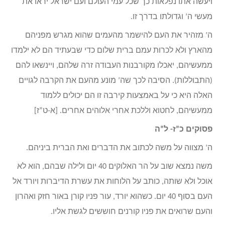
ויעשה אתו נפלאות כך שכל עמי העולם ועם ישראל יראו את
מעשי ה’ וגדולתו בדרך זו.
ה’ מזהיר את העם להישמר מהעמים שהוא מגרש מפניהם
מהארץ ולא לכרות עמם ברית שלום כדי שבעתיד הם לא ילמדו
ממעשיהם, יאכלו מקורבנות העבודה זרה שלהם, ויינשאו להם
(התבוללות). הסיבה לכך שה’ מונע מהעם את הקרבה לגויים
האלה היא כי על באמצעות קירבה זו הם יכולים ללמוד
ממעשיהם, לחטוא וללכת אחרי אלוהים אחרים. [א-ט”ז]
פסוקים כ”ז- ל”ה
ה’ מצווה על משה לכתוב את הדברים ואת הברית ביניהם.
משה נמצא שוב על הר האלוקים 40 יום ולילה שבהם, הוא לא
אוכל ולא שותה, כותב על הלוחות את עשרת הדיברות ויורד אל
העם בסוף 40 יום. כשהוא יורד, עור פניו קורן באור חזק ואהרון
והעם שרואים את פניו קורנים חוששים לגשת אליו.