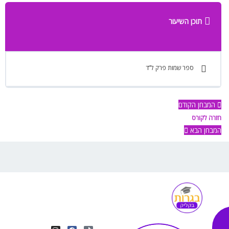
תוכן השיעור
ספר שמות פרק ל”ד
המבחן הקודם
חזרה לקורס
המבחן הבא
I
Y
F
T