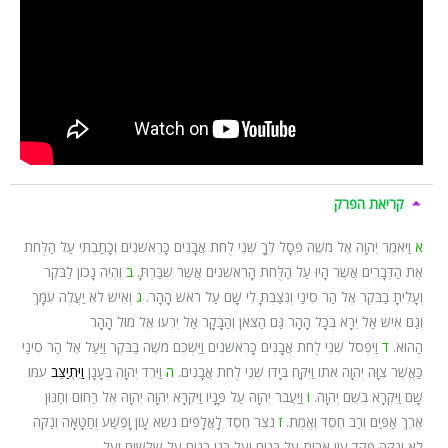
קריאת הפרק
א
וַיֹּאמֶר יְהוָה אֶל מֹשֶׁה פְּסָל לְךָ שְׁנֵי לֻחֹת אֲבָנִים כָּרִאשֹׁנִים וְכָתַבְתִּי עַל הַלֻּחֹת
אֶת הַדְּבָרִים אֲשֶׁר הָיוּ עַל הַלֻּחֹת הָרִאשֹׁנִים אֲשֶׁר שִׁבַּרְתָּ.
ב
וֶהְיֵה נָכוֹן לַבֹּקֶר
וְעָלִיתָ בַבֹּקֶר אֶל הַר סִינַי וְנִצַּבְתָּ לִי שָׁם עַל רֹאשׁ הָהָר.
ג
וְאִישׁ לֹא יַעֲלֶה עִמָּךְ
וְגַם אִישׁ אַל יֵרָא בְּכָל הָהָר גַּם הַצֹּאן וְהַבָּקָר אַל יִרְעוּ אֶל מוּל הָהָר
הַהוּא.
ד
וַיִּפְסֹל שְׁנֵי לֻחֹת אֲבָנִים כָּרִאשֹׁנִים וַיַּשְׁכֵּם מֹשֶׁה בַבֹּקֶר וַיַּעַל אֶל הַר סִינַי
כַּאֲשֶׁר צִוָּה יְהוָה אֹתוֹ וַיִּקַּח בְּיָדוֹ שְׁנֵי לֻחֹת אֲבָנִים.
ה
וַיֵּרֶד יְהוָה בֶּעָנָן
וַיִּתְיַצֵּב
עִמּוֹ
שָׁם וַיִּקְרָא בְשֵׁם יְהוָה.
ו
וַיַּעֲבֹר יְהוָה עַל פָּנָיו וַיִּקְרָא יְהוָה יְהוָה אֵל רַחוּם וְחַנּוּן
אֶרֶךְ אַפַּיִם וְרַב חֶסֶד וֶאֱמֶת.
ז
נֹצֵר חֶסֶד לָאֲלָפִים נֹשֵׂא עָו‍ֹן וָפֶשַׁע וְחַטָּאָה וְנַקֵּה
לֹא יְנַקֶּה פֹּקֵד עֲו‍ֹן אָבוֹת עַל בָּנִים וְעַל בְּנֵי בָנִים עַל שִׁלֵּשִׁים וְעַל