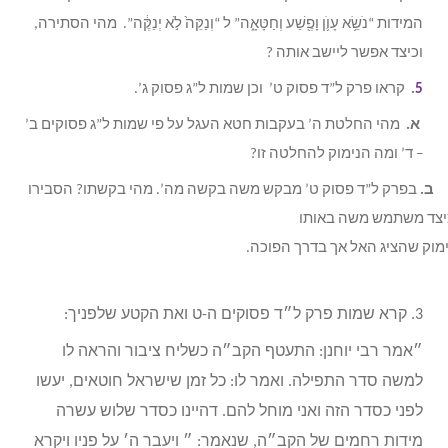
המידות “נֹשֵׂ֥א עָוֺ֛ן וָפֶ֖שַׁע וְחַטָּאָ֑ה” ל “וְנַקֵּה֙ לֹ֣א יְנַקֶּ֔ה”. מהי הסתירה,
וכיצד אפשר ליישב אותה ?
5
.
קראו פרק ל”ד פסוק ט’ וכן שמות ל”ג פסוק ג’.
א.
מהי החלטת ה’ בעקבות חטא העגל על פי שמות ל”ג פסוקים ב’
– ד’ ומה הנימוק להחלטה זו?
.
בפרק ל”ד פסוק ט’ מבקש משה בקשה מה’. מהי בקשתו? הסבירו
יצד משתמש משה באותו
מוק שהציג האל אך בדרך הפוכה.
3. קרא שמות פרק ל״ד פסוקים ה-ט ואת הקטע שלפניך:
״אמר רבי יוחנן: התעטף הקב״ה כשליח ציבור והראה לו
למשה סדר התפילה. ואמר לו: כל זמן שישראל חוטאים, יעשו
לפני כסדר הזה ואני מוחל להם. דהיינו כסדר שלוש עשרה
מידות רחמים של הקב״ה, שנאמר: ״ ויעבר ה׳ על פניו ויקרא