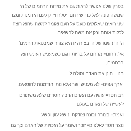
בפרק שלנו אפשר לראות גם את מידות הרחמים של ה’
שמשה פונה לאל כדי שירחם, יסלח וייתן לעם הזדמנות ומצד
שני רואים שאלוקים כועס על העם ואומר למשה שהוא רוצה
לכלות אותם ורק את משה להשאיר
.
ה’ ה’ ( שמו של ה’ בצורה זו היא צורה שמבטאת רחמים)
אל, רחום= מרחם על בריותיו וגם כשמעניש העונש הוא
ברחמים,
חנון= חונן את האדם וסולח לו
ארך אפים= לא מעניש ישר אלא נותן הזדמנות לחוטאים,
רב חסד= עושה עם האדם הרבה חסדים שלא משתווים
לעשייה של האדם בעולם,
ואמת= בצורה נכונה וצודקת. נושא עוון ופשע
נוצר חסד לאלפים= זוכר ושומר על הזכויות של האדם וכך גם