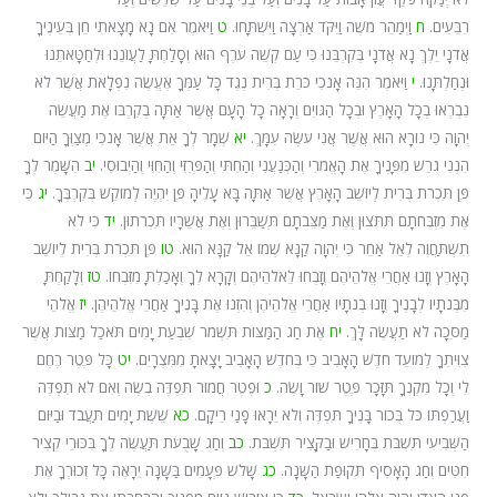
רִבֵּעִים.
ח
וַיְמַהֵר מֹשֶׁה וַיִּקֹּד אַרְצָה וַיִּשְׁתָּחוּ.
ט
וַיֹּאמֶר אִם נָא מָצָאתִי חֵן בְּעֵינֶיךָ
אֲדֹנָי יֵלֶךְ נָא אֲדֹנָי בְּקִרְבֵּנוּ כִּי עַם קְשֵׁה עֹרֶף הוּא וְסָלַחְתָּ לַעֲו‍ֹנֵנוּ וּלְחַטָּאתֵנוּ
וּנְחַלְתָּנוּ.
י
וַיֹּאמֶר הִנֵּה אָנֹכִי כֹּרֵת בְּרִית נֶגֶד כָּל עַמְּךָ אֶעֱשֶׂה נִפְלָאֹת אֲשֶׁר לֹא
נִבְרְאוּ בְכָל הָאָרֶץ וּבְכָל הַגּוֹיִם וְרָאָה כָל הָעָם אֲשֶׁר אַתָּה בְקִרְבּוֹ אֶת מַעֲשֵׂה
יְהוָה כִּי נוֹרָא הוּא אֲשֶׁר אֲנִי עֹשֶׂה עִמָּךְ.
יא
שְׁמָר לְךָ אֵת אֲשֶׁר אָנֹכִי מְצַוְּךָ הַיּוֹם
הִנְנִי גֹרֵשׁ מִפָּנֶיךָ אֶת הָאֱמֹרִי וְהַכְּנַעֲנִי וְהַחִתִּי וְהַפְּרִזִּי וְהַחִוִּי וְהַיְבוּסִי.
יב
הִשָּׁמֶר לְךָ
פֶּן תִּכְרֹת בְּרִית לְיוֹשֵׁב הָאָרֶץ אֲשֶׁר אַתָּה בָּא עָלֶיהָ פֶּן יִהְיֶה לְמוֹקֵשׁ בְּקִרְבֶּךָ.
יג
כִּי
אֶת מִזְבְּחֹתָם תִּתֹּצוּן וְאֶת מַצֵּבֹתָם תְּשַׁבֵּרוּן וְאֶת אֲשֵׁרָיו תִּכְרֹתוּן.
יד
כִּי לֹא
תִשְׁתַּחֲוֶה לְאֵל אַחֵר כִּי יְהוָה קַנָּא שְׁמוֹ אֵל קַנָּא הוּא.
טו
פֶּן תִּכְרֹת בְּרִית לְיוֹשֵׁב
הָאָרֶץ וְזָנוּ אַחֲרֵי אֱלֹהֵיהֶם וְזָבְחוּ לֵאלֹהֵיהֶם וְקָרָא לְךָ וְאָכַלְתָּ מִזִּבְחוֹ.
טז
וְלָקַחְתָּ
מִבְּנֹתָיו לְבָנֶיךָ וְזָנוּ בְנֹתָיו אַחֲרֵי אֱלֹהֵיהֶן וְהִזְנוּ אֶת בָּנֶיךָ אַחֲרֵי אֱלֹהֵיהֶן.
יז
אֱלֹהֵי
מַסֵּכָה לֹא תַעֲשֶׂה לָּךְ.
יח
אֶת חַג הַמַּצּוֹת תִּשְׁמֹר שִׁבְעַת יָמִים תֹּאכַל מַצּוֹת אֲשֶׁר
צִוִּיתִךָ לְמוֹעֵד חֹדֶשׁ הָאָבִיב כִּי בְּחֹדֶשׁ הָאָבִיב יָצָאתָ מִמִּצְרָיִם.
יט
כָּל פֶּטֶר רֶחֶם
לִי וְכָל מִקְנְךָ תִּזָּכָר פֶּטֶר שׁוֹר וָשֶׂה.
כ
וּפֶטֶר חֲמוֹר תִּפְדֶּה בְשֶׂה וְאִם לֹא תִפְדֶּה
וַעֲרַפְתּוֹ כֹּל בְּכוֹר בָּנֶיךָ תִּפְדֶּה וְלֹא יֵרָאוּ פָנַי רֵיקָם.
כא
שֵׁשֶׁת יָמִים תַּעֲבֹד וּבַיּוֹם
הַשְּׁבִיעִי תִּשְׁבֹּת בֶּחָרִישׁ וּבַקָּצִיר תִּשְׁבֹּת.
כב
וְחַג שָׁבֻעֹת תַּעֲשֶׂה לְךָ בִּכּוּרֵי קְצִיר
חִטִּים וְחַג הָאָסִיף תְּקוּפַת הַשָּׁנָה.
כג
שָׁלֹשׁ פְּעָמִים בַּשָּׁנָה יֵרָאֶה כָּל זְכוּרְךָ אֶת