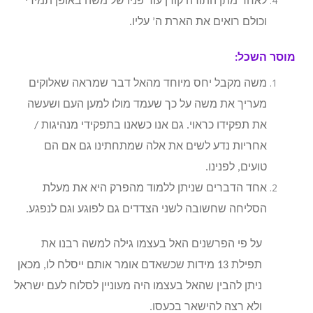
לאחר מתן התורה קורן עור פניו של משה באופן תמידי
וכולם רואים את הארת ה’ עליו.
מוסר השכל:
משה מקבל יחס מיוחד מהאל דבר שמראה שאלוקים
מעריך את משה על כך שעמד מולו למען העם ושעשה
את תפקידו כראוי. גם אנו כשאנו בתפקידי מנהיגות /
אחריות נדע לשים את אלה שמתחתינו גם אם הם
טועים, לפנינו.
אחד הדברים שניתן ללמוד מהפרק היא את מעלת
הסליחה שחשובה לשני הצדדים גם לפוגע וגם לנפגע.
על פי הפרשנים האל בעצמו גילה למשה רבנו את
תפילת 13 מידות שכשאדם אומר אותם ייסלח לו, מכאן
ניתן להבין שהאל בעצמו היה מעוניין לסלוח לעם ישראל
ולא רצה להישאר בכעסו.