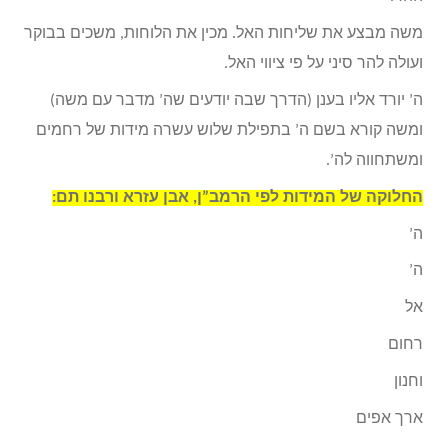
משה מבצע את שליחות האל. מכין את הלוחות, משכים בבוקר
ועולה להר סיני על פי ציווי האל.
ה’ יורד אליו בענן (הדרך שבה יודעים שה’ מדבר עם משה)
ומשה קורא בשם ה’ בתפילת שלוש עשרה מידות של רחמים
ומשתחווה לה’.
החלוקה של המידות לפי הרמב”ן, אבן עזרא ורבנו תם:
ה’
ה’
אל
רחום
וחנון
ארך אפים