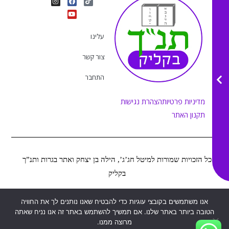
n
o
a
i
s
u
c
k
t
e
t
t
a
b
u
o
g
o
b
k
r
o
e
עלינו
a
k
m
צור קשר
התחבר
מדיניות פרטיות
הצהרת נגישות
תקנון האתר
כל הזכויות שמורות למיטל חג’ג’, הילה בן יצחק ואתר בגרות ותנ”ך
בקליק
אנו משתמשים בקובצי עוגיות כדי להבטיח שאנו נותנים לך את החוויה
Web&MOR
2022
©
נבנה ע”י
הטובה ביותר באתר שלנו. אם תמשיך להשתמש באתר זה אנו נניח שאתה
מרוצה ממנו.