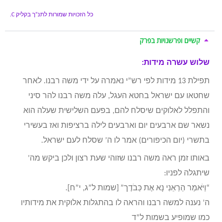
כל הזכויות שמורות לתנ”ך בקליק
C.
קשיים ופרשנויות בפרק
שלוש עשרה מידות:
תפילת 13 מידות לפי רש”י נאמרה על ידי משה רבנו. לאחר
שחטאו עם ישראל בחטא העגל, עלה משה רבנו להר סיני
והתפלל לאלוקים שיסלח להם, בפעם השלישית שעלה הוא
נשאר שם ארבעים יום וארבעים לילה ברציפות ואז בעשירי
בתשרי (יום הכיפורים) אמר לו ה’ שסלח לעם ישראל.
באותו זמן ראה משה רבנו שזוהי שעת רצון ולכן ביקש מה’
שיתגלה לפניו:
“
וַיֹּאמַר הַרְאֵנִי נָא אֶת כְּבֹדֶך”
[שמות ל”ג, י”ח]
.
ה’ נענה למשה רבנו והראה לו בהתגלות אלוקית את מידותיו
כמו שמופיע בשמות ל”ד