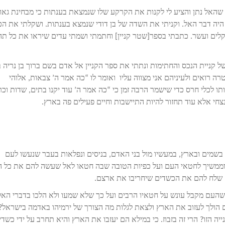
 שהאל נתן והציע לי לקנות את הקרקע שלו שנמצאת בענתות כי מבחינת גאו
 היה דבר האל. וקניתי את השדה של בן דודי שנמצא בענתות. ושקלתי את הכ
ם ועשר. כתבתי בספר[שטר קניין] וחתמתי ושמתי עדים שיראו את כל תה
 קניית הנכס והחתימות ונתתי את ספר הקניין אל אדם בשם ברוך בן נריה ב
ה רואים ולעיניהם אני מצווה עליו ואומר לו “כה אמר ה’ צבאות, אלוהי
ו לכלי חרס כדי שישמר הרבה זמן כי “כה אמר ה’ עוד יקנו בתים, שדות וכ
חי אלא עוד תחזור להיות התיישבות וחיים פעילים פה בארץ.
בשמים ובארץ, במעשיו מול בני האדם, בניסים ונפלאות בעבר שנעשו לעם
 וממשיך לחטאי העם ועל כפיות הטובה שבה חטאו לאל שעשה להם את כל ה
 ה’ שלח להם את הכשדים שיחריבו את ארצם.
 שהעם מקבל עונש על חטאיו הרבים ועל כך שלא שמעו ולא הלכו בדברי האל
 הולך לעזוב את הארץ ולצאת לגלות מה הצורך של ירמיהו באדמה בישראל?
ה הזו? הרי זה בזבוז. כי במילא הם יעזבו את הארץ והיא תחרב על ידי כשדי