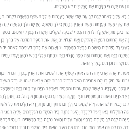
וֹ נְאֻם יְהוָה כִּי תִלָּחֲמוּ אֶת הַכַּשְׂדִּים לֹא תַצְלִיחוּ.
ְךָ בָּא אֵלֶיךָ לֵאמֹר קְנֵה לְךָ אֶת שָׂדִי אֲשֶׁר בַּעֲנָתוֹת כִּי לְךָ מִשְׁפַּט הַגְּאֻלָּה לִקְנוֹת. ח וַי
 שָׂדִי אֲשֶׁר בַּעֲנָתוֹת אֲשֶׁר בְּאֶרֶץ בִּנְיָמִין כִּי לְךָ מִשְׁפַּט הַיְרֻשָּׁה וּלְךָ הַגְּאֻלָּה קְנֵה לָ
ר בַּעֲנָתוֹת וָאֶשְׁקֲלָה לּוֹ אֶת הַכֶּסֶף שִׁבְעָה שְׁקָלִים וַעֲשָׂרָה הַכָּסֶף. י וָאֶכְתֹּב בַּסֵּפֶר
 אֶת הֶחָתוּם הַמִּצְוָה וְהַחֻקִּים וְאֶת הַגָּלוּי. יב וָאֶתֵּן אֶת הַסֵּפֶר הַמִּקְנָה אֶל בָּרוּךְ בֶּן נֵ
ְעֵינֵי כָּל הַיְּהוּדִים הַיֹּשְׁבִים בַּחֲצַר הַמַּטָּרָה. יג וָאֲצַוֶּה אֶת בָּרוּךְ לְעֵינֵיהֶם לֵאמֹר. יד כֹ
נָה הַזֶּה וְאֵת הֶחָתוּם וְאֵת סֵפֶר הַגָּלוּי הַזֶּה וּנְתַתָּם בִּכְלִי חָרֶשׂ לְמַעַן יַעַמְדוּ יָמִים
ְשָׂדוֹת וּכְרָמִים בָּאָרֶץ הַזֹּאת.
אמֹר. יז אֲהָהּ אֲדֹנָי יְהוִה הִנֵּה אַתָּה עָשִׂיתָ אֶת הַשָּׁמַיִם וְאֶת הָאָרֶץ בְּכֹחֲךָ הַגָּדוֹל וּבִזְרֹ
ן אָבוֹת אֶל חֵיק בְּנֵיהֶם אַחֲרֵיהֶם הָאֵל הַגָּדוֹל הַגִּבּוֹר יְהוָה צְבָאוֹת שְׁמוֹ. יט גְּדֹל הָעֵצָה 
ו וְכִפְרִי מַעֲלָלָיו. כ אֲשֶׁר שַׂמְתָּ אֹתוֹת וּמֹפְתִים בְּאֶרֶץ מִצְרַיִם עַד הַיּוֹם הַזֶּה וּבְיִשְׂרָאֵל
ֶץ מִצְרָיִם בְּאֹתוֹת וּבְמוֹפְתִים וּבְיָד חֲזָקָה וּבְאֶזְרוֹעַ נְטוּיָה וּבְמוֹרָא גָּדוֹל. כב וַתִּתֵּן לָה
 וַיָּבֹאוּ וַיִּרְשׁוּ אֹתָהּ וְלֹא שָׁמְעוּ בְקוֹלֶךָ ובתרותך [וּבְתוֹרָתְךָ] לֹא הָלָכוּ אֵת כָּל אֲשֶׁר
ַסֹּלְלוֹת בָּאוּ הָעִיר לְלָכְדָהּ וְהָעִיר נִתְּנָה בְּיַד הַכַּשְׂדִּים הַנִּלְחָמִים עָלֶיהָ מִפְּנֵי הַ
ָי יְהוִה קְנֵה לְךָ הַשָּׂדֶה בַּכֶּסֶף וְהָעֵד עֵדִים וְהָעִיר נִתְּנָה בְּיַד הַכַּשְׂדִּים. כו וַיְהִי דְּבַר יְ
דָּבָר. כח לָכֵן כֹּה אָמַר יְהוָה הִנְנִי נֹתֵן אֶת הָעִיר הַזֹּאת בְּיַד הַכַּשְׂדִּים וּבְיַד נְבוּכַדְרֶאצַּר