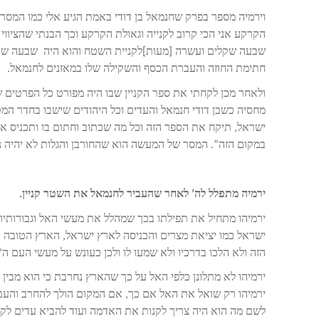
וירמיה מספר בפרק שחנמאל בן דודי באמת הגיע אלי כמו המסר
הקרקע אני הכי קרוב לקנייה וגאולת הקרקע וכך הבנתי שהציווי
שבעה שקלים ועשרה [מעות]לקניית השטח והוא היה שבעה שקלי
חתימת החוזה והעברת הכסף והשקילה שלו במאזנים לחנמאל.
ולאחר מכן לקחתי את ספר הקניין שבו היה מפורט כל הפרטים של
מחסיה כשבן דודי חנמאל והעדים וכל היהודים שישבו בחדר המטר
ישראל, תיקח את הספר הזה וכל מה שכתוב וחתום בו ותכניס אות
במקום הזה”. המסר של המעשה הוא שהחורבן והגלות לא יהיה נצ
ירמיה מתפלל לה’ לאחר שהעביר לחנמאל את השטר קניין.
ירמיהו מתחיל את תפילתו בכך שמהלל את מעשי האל וגבורותיו 
ישראל כמו יציאת מצרים והכניסה לארץ ישראל, הארץ הטובה
הזה ולא הלכו בדרכיו ולא שמעו לו ולכן כעונש על מעשי העם
ירמיהו לא מתלונן כלפי האל על כך שהארץ נחרבת כי הוא מבין
ירמיהו רק שואל את האל אם כך, אם המקום הולך להחרב והעם
לשם מה הוא היה צריך לקנות את האדמה ועוד להביא עדים לקניי