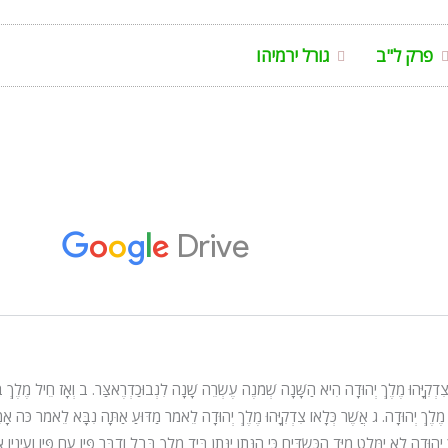
פרק ל"ב
גורל ירמיהו
קִיָּהוּ מֶלֶךְ יְהוּדָה הִיא הַשָּׁנָה שְׁמֹנֶה עֶשְׂרֵה שָׁנָה לִנְבוּכַדְרֶאצַּר. ב וְאָז חֵיל מֶלֶךְ ב
ית מֶלֶךְ יְהוּדָה. ג אֲשֶׁר כְּלָאוֹ צִדְקִיָּהוּ מֶלֶךְ יְהוּדָה לֵאמֹר מַדּוּעַ אַתָּה נִבָּא לֵאמֹר כֹּה אָ
וּדָה לֹא יִמָּלֵט מִיַּד הַכַּשְׂדִּים כִּי הִנָּתֹן יִנָּתֵן בְּיַד מֶלֶךְ בָּבֶל וְדִבֶּר פִּיו עִם פִּיו וְעֵינָיו 