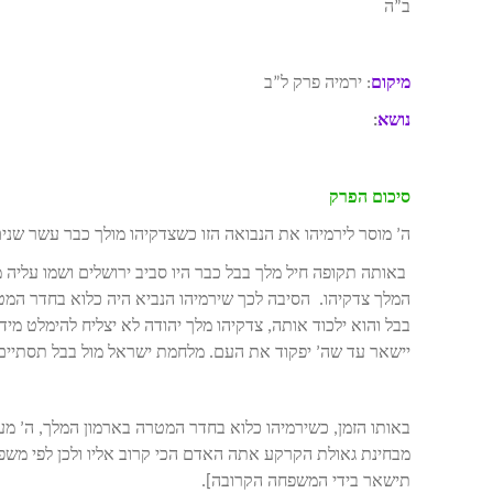
ב”ה
מיקום
: ירמיה פרק ל”ב
נושא
:
סיכום הפרק
ה’ מוסר לירמיהו את הנבואה הזו כשצדקיהו מולך כבר עשר שנים ונבוכד
באותה תקופה חיל מלך בבל כבר היו סביב ירושלים ושמו עליה מצ
המלך צדקיהו. הסיבה לכך שירמיהו הנביא היה כלוא בחדר המטר
בבל והוא ילכוד אותה, צדקיהו מלך יהודה לא יצליח להימלט מיד
יישאר עד שה’ יפקוד את העם. מלחמת ישראל מול בבל תסתיי
באותו הזמן, כשירמיהו כלוא בחדר המטרה בארמון המלך, ה’ מעב
מבחינת גאולת הקרקע אתה האדם הכי קרוב אליו ולכן לפי משפ
תישאר בידי המשפחה הקרובה].