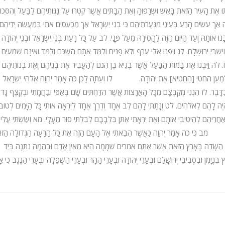
ּ אֶת הָעִיר הַזֹּאת בָּאֵשׁ וּשְׂרָפוּהָ וְאֵת הַבָּתִּים אֲשֶׁר קִטְּרוּ עַל גַּגּוֹתֵיהֶם לַבַּעַל וְהִסִּכוּ
ָה אַךְ עֹשִׂים הָרַע בְּעֵינַי מִנְּעֻרֹתֵיהֶם כִּי בְנֵי יִשְׂרָאֵל אַךְ מַכְעִסִים אֹתִי בְּמַעֲשֵׂה יְדֵיהֶ
נוּ אוֹתָהּ וְעַד הַיּוֹם הַזֶּה לַהֲסִירָהּ מֵעַל פָּנָי. לב עַל כָּל רָעַת בְּנֵי יִשְׂרָאֵל וּבְנֵי יְהוּדָה 
שְׁבֵי יְרוּשָׁלָ͏ִם. לג וַיִּפְנוּ אֵלַי עֹרֶף וְלֹא פָנִים וְלַמֵּד אֹתָם הַשְׁכֵּם וְלַמֵּד וְאֵינָם שֹׁמְעִים
אוֹ. לה וַיִּבְנוּ אֶת בָּמוֹת הַבַּעַל אֲשֶׁר בְּגֵיא בֶן הִנֹּם לְהַעֲבִיר אֶת בְּנֵיהֶם וְאֶת בְּנוֹתֵיהֶם
ֹּאת לְמַעַן החטי [הַחֲטִיא] אֶת יְהוּדָה. לו וְעַתָּה לָכֵן כֹּה אָמַר יְהוָה אֱלֹהֵי יִשְׂרָאֵל 
ָּבֶר. לז הִנְנִי מְקַבְּצָם מִכָּל הָאֲרָצוֹת אֲשֶׁר הִדַּחְתִּים שָׁם בְּאַפִּי וּבַחֲמָתִי וּבְקֶצֶף גָּדו
ֶהְיֶה לָהֶם לֵאלֹהִים. לט וְנָתַתִּי לָהֶם לֵב אֶחָד וְדֶרֶךְ אֶחָד לְיִרְאָה אוֹתִי כָּל הַיָּמִים לְטוֹב
ֲרֵיהֶם לְהֵיטִיבִי אוֹתָם וְאֶת יִרְאָתִי אֶתֵּן בִּלְבָבָם לְבִלְתִּי סוּר מֵעָלָי. מא וְשַׂשְׂתִּי עֲלֵ
ׁי. מב כִּי כֹה אָמַר יְהוָה כַּאֲשֶׁר הֵבֵאתִי אֶל הָעָם הַזֶּה אֵת כָּל הָרָעָה הַגְּדוֹלָה הַזֹּא
הַשָּׂדֶה בָּאָרֶץ הַזֹּאת אֲשֶׁר אַתֶּם אֹמְרִים שְׁמָמָה הִיא מֵאֵין אָדָם וּבְהֵמָה נִתְּנָה בְּיַד
ּנְיָמִן וּבִסְבִיבֵי יְרוּשָׁלַ͏ִם וּבְעָרֵי יְהוּדָה וּבְעָרֵי הָהָר וּבְעָרֵי הַשְּׁפֵלָה וּבְעָרֵי הַנֶּגֶב כִּי א