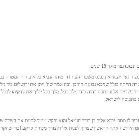
נצר מולך 18 שנים.
ור [אין יוצא ואין נכנס משערי העיר] וירמיהו הנביא כלוא בחדר המטרה בב
ה הייתה בגלל שניבא נבואת חורבן ובה אמר שה’ ייתן את ירושלים ביד מל
י הכשדיים אלא ייתפס ויהיה בידי מלך בבל, מלך בבל יוליך את צדקיהו לבבל 
ם בתבוסה לישראל.
יר לו מסר: יבוא אליך בן דודך חנמאל והוא יבקש מימך לקנות את השדה של
ט הירושה אתה הראשון שצריך לפנות אליו לצורך מכירת קרקע [כדי שהקר