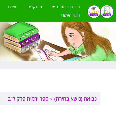
ילוג
פרקים וקישורים
מבדקונים
מצגות
תוכן
חומר העשרה
נבואה (נושא בחירה)
ספר ירמיה פרק ל”ב