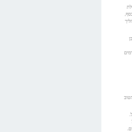
לת
סף,
ליך
ן
רמים
טוב
.
ם.