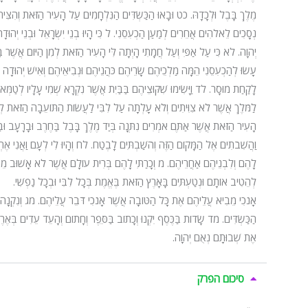
מֶלֶךְ בָּבֶל וּלְכָדָהּ. כט וּבָאוּ הַכַּשְׂדִּים הַנִּלְחָמִים עַל הָעִיר הַזֹּאת וְהִצִּיתו
נְסָכִים לֵאלֹהִים אֲחֵרִים לְמַעַן הַכְעִסֵנִי. ל כִּי הָיוּ בְנֵי יִשְׂרָאֵל וּבְנֵי יְהוּד
יְהוָה. לא כִּי עַל אַפִּי וְעַל חֲמָתִי הָיְתָה לִּי הָעִיר הַזֹּאת לְמִן הַיּוֹם אֲשֶׁר בָּ
עָשׂוּ לְהַכְעִסֵנִי הֵמָּה מַלְכֵיהֶם שָׂרֵיהֶם כֹּהֲנֵיהֶם וּנְבִיאֵיהֶם וְאִישׁ יְהוּדָה וְיֹ
לָקַחַת מוּסָר. לד וַיָּשִׂימוּ שִׁקּוּצֵיהֶם בַּבַּיִת אֲשֶׁר נִקְרָא שְׁמִי עָלָיו לְטַמְּ
לַמֹּלֶךְ אֲשֶׁר לֹא צִוִּיתִים וְלֹא עָלְתָה עַל לִבִּי לַעֲשׂוֹת הַתּוֹעֵבָה הַז
הָעִיר הַזֹּאת אֲשֶׁר אַתֶּם אֹמְרִים נִתְּנָה בְּיַד מֶלֶךְ בָּבֶל בַּחֶרֶב וּבָרָעָב וּבַד
וַהֲשִׁבֹתִים אֶל הַמָּקוֹם הַזֶּה וְהֹשַׁבְתִּים לָבֶטַח. לח וְהָיוּ לִי לְעָם וַאֲנִי א
לָהֶם וְלִבְנֵיהֶם אַחֲרֵיהֶם. מ וְכָרַתִּי לָהֶם בְּרִית עוֹלָם אֲשֶׁר לֹא אָשׁוּב מֵאַח
לְהֵטִיב אוֹתָם וּנְטַעְתִּים בָּאָרֶץ הַזֹּאת בֶּאֱמֶת בְּכָל לִבִּי וּבְכָל נַפְשִ
אָנֹכִי מֵבִיא עֲלֵיהֶם אֶת כָּל הַטּוֹבָה אֲשֶׁר אָנֹכִי דֹּבֵר עֲלֵיהֶם. מג וְנִקְנָה 
הַכַּשְׂדִּים. מד שָׂדוֹת בַּכֶּסֶף יִקְנוּ וְכָתוֹב בַּסֵּפֶר וְחָתוֹם וְהָעֵד עֵדִים בְּאֶרֶץ בִ
אֶת שְׁבוּתָם נְאֻם יְהוָה.
סיכום הפרק