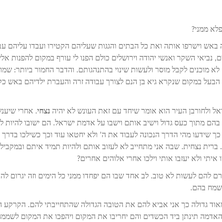
פלא ממני?
ותה באש וישרפו אותה ואת כל הבתים והגגות שעליהם הקטירו ועבדו עליהם עב
ם, נביאי השקר ואנשי יהודה וירושלים כולם הפנו לי עורף במקום להפנות אלי
לא מוכנים לקבל מוסר ולעשות שינוי בהתנהגותם. והדבר החמור ביותר: שמו
 הבעל במקום שנקרא גיא בן הנם לצורך עבודה זרה והעברת ילדיהם באש כק
אל ולחורבן העיר הוא אומר שיחד עם זאת העונש לא יהיה
נצחי
. אחרי שיענש
ם מתוך כעס גדול וישיב אותם וישבו על אדמת ישראל. הם ישובו להיות לי
ך שידעו מהי הדרך הנכונה לעבוד את ה’ ולא יחטאו עוד וכך כשילכו בדרך ה
. ברית נצחית. שבה אני מתחייב לא לעזוב אותם ולהיות תמיד איתם ובמקביל 
 איתי ולא יעזבו אותי וילכו אחרי אלוהים אחרים?
ם להם לעשות לא טוב. לב אחד שבו הם יפחדו ממני כל הימים וזה יגרום לה
אשמח בהם.
אוד גדולה כך אני אביא להם את הטובה הגדולה שהתחייבתי להם. הקרקע הז
האדמה תינתן ביד הכשדים והם יחריבו את המקום ויהפכו את המקום לשממה