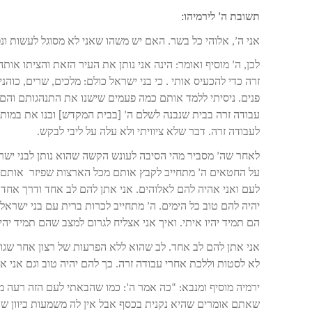
תשובת ה’ לירמיהו:
אני ה’, אלוהי כל בשר. האם יש משהו שאני לא מסוגל לעשות ונ
לכן, ה’ מוסיף ואומר: הינה אני נותן את העיר הזאת והציתו א
זרה כדי להכעיס אותי . כי בני ישראל כולם: מלכים, שרים, כוהני
פנים. ניסיתי ללמד אותם כמה פעמים שישנו את התנהגותם והם 
עבודה זרה בבית שנבנה לשלם ה’ [בבית המקדש] ובנו את במות
לעבודה זרה. דבר שלא ציוויתי ולא עלה על ליבי לבקש.
לאחר שה’ מסביר מהי הסיבה לעונש הקשה שהוא נותן לבני ישר
על החטאים ה’ מתחייב לקבץ אותם מכל הארצות שפיזר אותם בה
לעם ואני אהיה להם לאלוהים. אני אתן להם לב אחד ודרך אחד כ
יהיה להם טוב כל הימים. ה’ מתחייב לכרות ברית עם בני ישראל
הם תמיד יהיו איתי. ואיך אני אצליח לגרום למצב שהם תמיד יהיו
אני אתן להם לב אחד. לב שהוא ללא הפרעות של רצון אחר שגור
לא לסטות וללכת אחרי עבודה זרה. כך להם יהיה טוב וגם אני 
ירמיה מוסיף ומנבא: “כה אמר ה’: כמו שהבאתי לעם הזה רעה מ
שאתם אומרים שהיא נקנית בכסף אבל אין לה משמעות כיוון ש