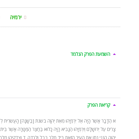
ירמיה
השמעת הפרק הנלמד
קריאת הפרק
א הַדָּבָר אֲשֶׁר הָיָה אֶל יִרְמְיָהוּ מֵאֵת יְהוָה בשנת [בַּשָּׁנָה] הָעֲשִׂרִית לְצִדְ
צָרִים עַל יְרוּשָׁלָ͏ִם וְיִרְמְיָהוּ הַנָּבִיא הָיָה כָלוּא בַּחֲצַר הַמַּטָּרָה אֲשֶׁר בֵּ
יְהוָה הִנְנִי נֹתֵן אֶת הָעִיר הַזֹּאת בְּיַד מֶלֶךְ בָּבֶל וּלְכָדָהּ. ד וְצִדְקִיָּהוּ מֶלֶךְ יְה