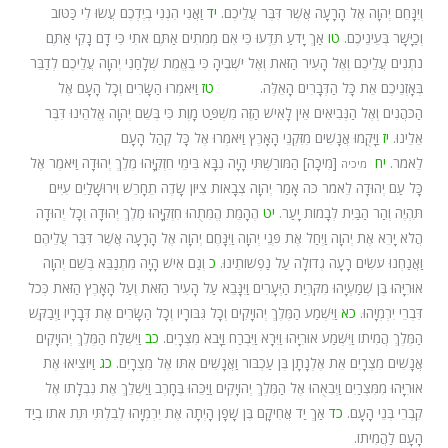
וְיִנָּחֵם יְהוָה אֶל הָרָעָה אֲשֶׁר דִּבֶּר עֲלֵיכֶם.
יד
וַאֲנִי הִנְנִי בְיֶדְכֶם עֲשׂוּ לִי כַּטּוֹב
וְכַיָּשָׁר בְּעֵינֵיכֶם.
טו
אַךְ יָדֹעַ תֵּדְעוּ כִּי אִם מְמִתִים אַתֶּם אֹתִי כִּי דָם נָקִי אַתֶּם
נֹתְנִים עֲלֵיכֶם וְאֶל הָעִיר הַזֹּאת וְאֶל יֹשְׁבֶיהָ כִּי בֶאֱמֶת שְׁלָחַנִי יְהוָה עֲלֵיכֶם לְדַבֵּר
בְּאָזְנֵיכֶם אֵת כָּל הַדְּבָרִים הָאֵלֶּה.
טז
וַיֹּאמְרוּ הַשָּׂרִים וְכָל הָעָם אֶל
הַכֹּהֲנִים וְאֶל הַנְּבִיאִים אֵין לָאִישׁ הַזֶּה מִשְׁפַּט מָוֶת כִּי בְּשֵׁם יְהוָה אֱלֹהֵינוּ דִּבֶּר
אֵלֵינוּ.
יז
וַיָּקֻמוּ אֲנָשִׁים מִזִּקְנֵי הָאָרֶץ וַיֹּאמְרוּ אֶל כָּל קְהַל הָעָם
לֵאמֹר.
יח
[מִיכָה] הַמּוֹרַשְׁתִּי הָיָה נִבָּא בִּימֵי חִזְקִיָּהוּ מֶלֶךְ יְהוּדָה וַיֹּאמֶר אֶל
מיכיה
כָּל עַם יְהוּדָה לֵאמֹר כֹּה אָמַר יְהוָה צְבָאוֹת צִיּוֹן שָׂדֶה תֵחָרֵשׁ וִירוּשָׁלַיִם עִיִּים
תִּהְיֶה וְהַר הַבַּיִת לְבָמוֹת יָעַר.
יט
הֶהָמֵת הֱמִתֻהוּ חִזְקִיָּהוּ מֶלֶךְ יְהוּדָה וְכָל יְהוּדָה
הֲלֹא יָרֵא אֶת יְהוָה וַיְחַל אֶת פְּנֵי יְהוָה וַיִּנָּחֶם יְהוָה אֶל הָרָעָה אֲשֶׁר דִּבֶּר עֲלֵיהֶם
וַאֲנַחְנוּ עֹשִׂים רָעָה גְדוֹלָה עַל נַפְשׁוֹתֵינוּ.
כ
וְגַם אִישׁ הָיָה מִתְנַבֵּא בְּשֵׁם יְהוָה
אוּרִיָּהוּ בֶּן שְׁמַעְיָהוּ מִקִּרְיַת הַיְּעָרִים וַיִּנָּבֵא עַל הָעִיר הַזֹּאת וְעַל הָאָרֶץ הַזֹּאת כְּכֹל
דִּבְרֵי יִרְמְיָהוּ.
כא
וַיִּשְׁמַע הַמֶּלֶךְ יְהוֹיָקִים וְכָל גִּבּוֹרָיו וְכָל הַשָּׂרִים אֶת דְּבָרָיו וַיְבַקֵּשׁ
הַמֶּלֶךְ הֲמִיתוֹ וַיִּשְׁמַע אוּרִיָּהוּ וַיִּרָא וַיִּבְרַח וַיָּבֹא מִצְרָיִם.
כב
וַיִּשְׁלַח הַמֶּלֶךְ יְהוֹיָקִים
אֲנָשִׁים מִצְרָיִם אֵת אֶלְנָתָן בֶּן עַכְבּוֹר וַאֲנָשִׁים אִתּוֹ אֶל מִצְרָיִם.
כג
וַיּוֹצִיאוּ אֶת
אוּרִיָּהוּ מִמִּצְרַיִם וַיְבִאֻהוּ אֶל הַמֶּלֶךְ יְהוֹיָקִים וַיַּכֵּהוּ בֶּחָרֶב וַיַּשְׁלֵךְ אֶת נִבְלָתוֹ אֶל
קִבְרֵי בְּנֵי הָעָם.
כד
אַךְ יַד אֲחִיקָם בֶּן שָׁפָן הָיְתָה אֶת יִרְמְיָהוּ לְבִלְתִּי תֵּת אֹתוֹ בְיַד
הָעָם לַהֲמִיתוֹ.