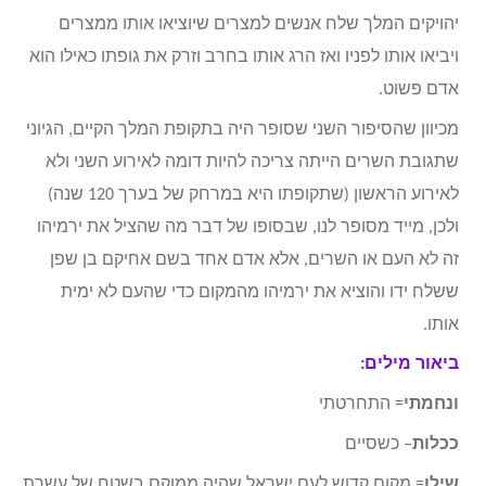
יהויקים המלך שלח אנשים למצרים שיוציאו אותו ממצרים
ויביאו אותו לפניו ואז הרג אותו בחרב וזרק את גופתו כאילו הוא
אדם פשוט.
מכיוון שהסיפור השני שסופר היה בתקופת המלך הקיים, הגיוני
שתגובת השרים הייתה צריכה להיות דומה לאירוע השני ולא
לאירוע הראשון (שתקופתו היא במרחק של בערך 120 שנה)
ולכן, מייד מסופר לנו, שבסופו של דבר מה שהציל את ירמיהו
זה לא העם או השרים, אלא אדם אחד בשם אחיקם בן שפן
ששלח ידו והוציא את ירמיהו מהמקום כדי שהעם לא ימית
אותו.
ביאור מילים:
ונחמתי
= התחרטתי
ככלות
– כשסיים
שילו
= מקום קדוש לעם ישראל שהיה ממוקם בשטח של עשרת