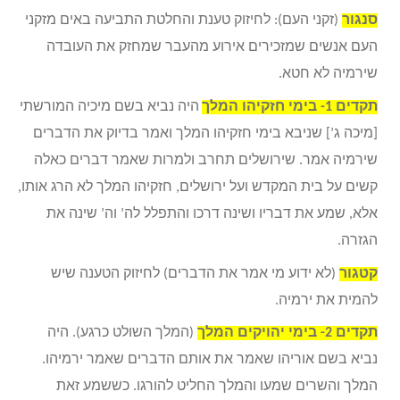
סנגור
(זקני העם): לחיזוק טענת והחלטת התביעה באים מזקני
העם אנשים שמזכירים אירוע מהעבר שמחזק את העובדה
שירמיה לא חטא.
תקדים 1- בימי חזקיהו המלך
היה נביא בשם מיכיה המורשתי
[מיכה ג’] שניבא בימי חזקיהו המלך ואמר בדיוק את הדברים
שירמיה אמר. שירושלים תחרב ולמרות שאמר דברים כאלה
קשים על בית המקדש ועל ירושלים, חזקיהו המלך לא הרג אותו,
אלא, שמע את דבריו ושינה דרכו והתפלל לה’ וה’ שינה את
הגזרה.
קטגור
(לא ידוע מי אמר את הדברים) לחיזוק הטענה שיש
להמית את ירמיה.
תקדים 2-
בימי יהויקים המלך
(המלך השולט כרגע). היה
נביא בשם אוריהו שאמר את אותם הדברים שאמר ירמיהו.
המלך והשרים שמעו והמלך החליט להורגו. כששמע זאת