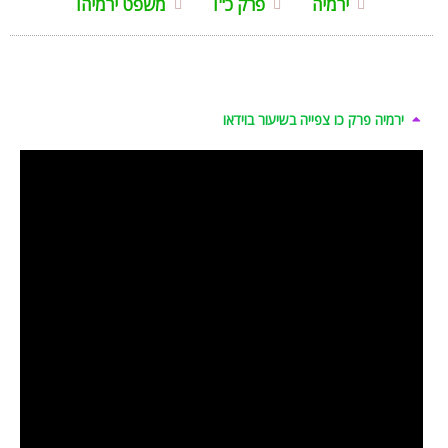
ירמיה
פרק כ"ו
משפט ירמיהו
ירמיה פרק כו צפייה בשיעור בוידאו