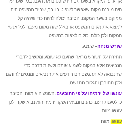
אך ע”פ המקרא בשער גם היו שופטים את העם. בכל שער עיר
היה מובנה מקום שאפשר לשפוט בו. כך, שבית המשפט היה
ממוקם בשער המקום. הסיבה יכולה להיות כדי שיהיה קל
למצוא את מקום המשפט או בגלל שזה מקום מעבר לכל אנשי
המקום ולכן כולם יכולים לצפות במשפט.
שורש מנחה
– ש.מ.ע
החזרה על השורש מראה שהעם לא שומע ומקשיב לדברי
הנביאים אלא במקום לשמוע אותם ולשנות דרכם כדי
שהנבואה לא תתגשם הם רודפים את הנביאים ומנסים להורגם
ולכן החורבן והגלות תתגשם.
עונשו של ירמיהו על פי התובעים:
העונש הוא מוות והסיבה
כי לטענת העם, כהנים ונביאי השקר ירמיה הוא נביא שקר ולכן
עונשו מוות.
עונשו:
מוות