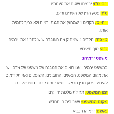
י”ב- ט”ו:
ירמיהו שוטח את טענותיו
ט”ז:
פסק הדין של השרים והעם
י”ח- כ’:
תקדים 1 שמחזק את הגנת ירמיה ולא צריך להמית
אותו.
כ’- כ”ד:
תקדים 2 שמחזק את העובדה שיש להרוג את ירמיה
כ”ה:
סוף האירוע
משפט ירמיהו:
במשפט ירמיהו, אנו רואים את המבנה של משפט של אדם. יש
את מקום המשפט, הנאשם, התובעים, השופטים ואף תקדימים
לאירוע ופסק הדין הראשון והשני. ומה קרה בסופו של דבר.
זמן המשפט
:
תחילת מלכות יהויקים
מקום המשפט
:
שער בית ה’ החדש
נאשם:
ירמיהו הנביא