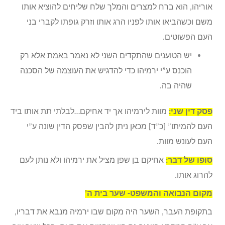
אוריהו, הוא ברח למצרים והמלך שלח שליחים להוציא אותו
משם וכשהביאו אותו לפניו הרג אותו וזרק גופתו לקברי בני
העם הפשוטים.
יש הטוענים שהתקדים השני לא נאמר באמת אלא רק
הוכנס ע”י ירמיהו כדי להדגיש את העוצמה של הסכנה
שהיה בה.
פסק דין שני:
מוות לירמיהו אך יד אחיקם…לבלתי תת אותו ביד
העם להמיתו” [כ”ד] מכאן ניתן להבין שפסק הדין שונה ע”י
העם לעונש מוות.
סופו של דבר:
אחיקם בן שפן מציל את ירמיהו ולא נותן לעם
להרוג אותו.
מקום הנבואה והמשפט- שער בית ה’
בתקופת העבר, השער היה מקום שבו ירמיה מנבא את דבריו,