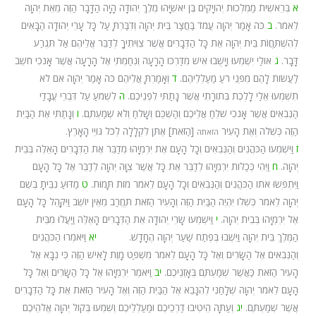
א
בְּרֵאשִׁית מַמְלְכוּת יְהוֹיָקִים בֶּן יֹאשִׁיָּהוּ מֶלֶךְ יְהוּדָה הָיָה הַדָּבָר הַזֶּה מֵאֵת יְהוָה
לֵאמֹר.
ב
כֹּה אָמַר יְהוָה עֲמֹד בַּחֲצַר בֵּית יְהוָה וְדִבַּרְתָּ עַל כָּל עָרֵי יְהוּדָה הַבָּאִים
לְהִשְׁתַּחֲו‍ֹת בֵּית יְהוָה אֵת כָּל הַדְּבָרִים אֲשֶׁר צִוִּיתִיךָ לְדַבֵּר אֲלֵיהֶם אַל תִּגְרַע
דָּבָר.
ג
אוּלַי יִשְׁמְעוּ וְיָשֻׁבוּ אִישׁ מִדַּרְכּוֹ הָרָעָה וְנִחַמְתִּי אֶל הָרָעָה אֲשֶׁר אָנֹכִי חֹשֵׁב
לַעֲשׂוֹת לָהֶם מִפְּנֵי רֹעַ מַעַלְלֵיהֶם.
ד
וְאָמַרְתָּ אֲלֵיהֶם כֹּה אָמַר יְהוָה אִם לֹא
תִשְׁמְעוּ אֵלַי לָלֶכֶת בְּתוֹרָתִי אֲשֶׁר נָתַתִּי לִפְנֵיכֶם.
ה
לִשְׁמֹעַ עַל דִּבְרֵי עֲבָדַי
הַנְּבִאִים אֲשֶׁר אָנֹכִי שֹׁלֵחַ אֲלֵיכֶם וְהַשְׁכֵּם וְשָׁלֹחַ וְלֹא שְׁמַעְתֶּם.
ו
וְנָתַתִּי אֶת הַבַּיִת
הַזֶּה כְּשִׁלֹה וְאֶת הָעִיר
[הַזֹּאת] אֶתֵּן לִקְלָלָה לְכֹל גּוֹיֵי הָאָרֶץ.
הזאתה
ז
וַיִּשְׁמְעוּ הַכֹּהֲנִים וְהַנְּבִאִים וְכָל הָעָם אֶת יִרְמְיָהוּ מְדַבֵּר אֶת הַדְּבָרִים הָאֵלֶּה בְּבֵית
יְהוָה.
ח
וַיְהִי כְּכַלּוֹת יִרְמְיָהוּ לְדַבֵּר אֵת כָּל אֲשֶׁר צִוָּה יְהוָה לְדַבֵּר אֶל כָּל הָעָם
וַיִּתְפְּשׂוּ אֹתוֹ הַכֹּהֲנִים וְהַנְּבִאִים וְכָל הָעָם לֵאמֹר מוֹת תָּמוּת.
ט
מַדּוּעַ נִבֵּיתָ בְשֵׁם
יְהוָה לֵאמֹר כְּשִׁלוֹ יִהְיֶה הַבַּיִת הַזֶּה וְהָעִיר הַזֹּאת תֶּחֱרַב מֵאֵין יוֹשֵׁב וַיִּקָּהֵל כָּל הָעָם
אֶל יִרְמְיָהוּ בְּבֵית יְהוָה.
י
וַיִּשְׁמְעוּ שָׂרֵי יְהוּדָה אֵת הַדְּבָרִים הָאֵלֶּה וַיַּעֲלוּ מִבֵּית
הַמֶּלֶךְ בֵּית יְהוָה וַיֵּשְׁבוּ בְּפֶתַח שַׁעַר יְהוָה הֶחָדָשׁ.
יא
וַיֹּאמְרוּ הַכֹּהֲנִים
וְהַנְּבִאִים אֶל הַשָּׂרִים וְאֶל כָּל הָעָם לֵאמֹר מִשְׁפַּט מָוֶת לָאִישׁ הַזֶּה כִּי נִבָּא אֶל
הָעִיר הַזֹּאת כַּאֲשֶׁר שְׁמַעְתֶּם בְּאָזְנֵיכֶם.
יב
וַיֹּאמֶר יִרְמְיָהוּ אֶל כָּל הַשָּׂרִים וְאֶל כָּל
הָעָם לֵאמֹר יְהוָה שְׁלָחַנִי לְהִנָּבֵא אֶל הַבַּיִת הַזֶּה וְאֶל הָעִיר הַזֹּאת אֵת כָּל הַדְּבָרִים
אֲשֶׁר שְׁמַעְתֶּם.
יג
וְעַתָּה הֵיטִיבוּ דַרְכֵיכֶם וּמַעַלְלֵיכֶם וְשִׁמְעוּ בְּקוֹל יְהוָה אֱלֹהֵיכֶם