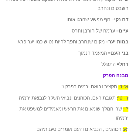
השבטים ונחרב
דם נקי
= חף מפשע שהרגו אותו
עיים
= ערמה של חורבן והרס
במות יער
= מקום שנחרב והפך להיות נטוש כמו יער פראי
בני העם
= המעמד הנמוך
ויחל
= התפלל
מבנה הפרק
א’-ו’:
תקציר נבואת ירמיה בפרק ז’
ז’- ט’:
תגובת העם, הכוהנים ונביאי השקר לנבואת ירמיה
י’ :
שרי המלך שומעים את הרעש ומעמידים למשפט את
ירמיהו
י
א:
הכוהנים , הנביאים והעם אומרים טענותיהם