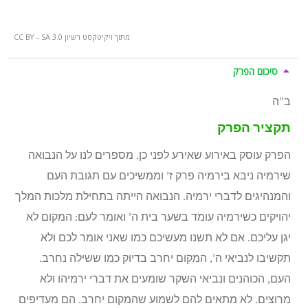
מתוך ויקיטקסט רשיון CC BY – SA 3.0
סיכום הפרק
ב”ה
תקציר הפרק
הפרק עוסק באירוע שאירע לפני כן. מספרים לנו על הנבואה
שירמיה ניבא בירמיה פרק ז’ וממשיכים עם תגובת העם
והמנהיגים לדברי ירמיה. הנבואה הייתה בתחילת מלכות המלך
יהויקים כשירמיה עומד בשער בית ה’ ואומר לעם: המקום לא
יגן עליכם. אם לא תשנו מעשיכם כמו שאני אומר לכם ולא
תקשיבו לנביאי ה’, המקום יחרב בדיוק כמו ששילה נחרב.
העם, הכוהנים ונביאי השקר שומעים את דברי ירמיהו ולא
מרוצים. לא מתאים להם לשמוע שהמקום יחרב. הם מעדיפים