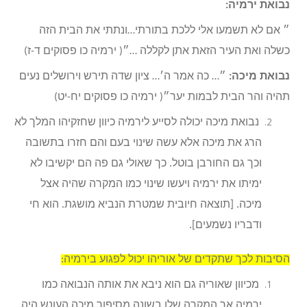
נבואת ירמיה:
״ אם לא תשמעו אלי ללכת בתורתי…ונתתי את הבית הזה
כשלה ואת העיר הזאת אתן לקללה …״( ירמיה כו פסוקים ד-ז)
נבואת מיכה:
״… כה אמר ה׳… ציון שדה תירש וירושלים נעים
תהיה והר הבית לבמות יער״( ירמיה כו פסוקים יח-יט)
נבואת מיכה יכולה לסייע לירמיה כיוון שחזקיהו המלך לא
הרג את מיכה אלא עשה שינוי בעם והם חזרו בתשובה
וכך גם החורבן בוטל. כך שאולי גם פה הם יקשיבו לא
ימיתו את ירמיה ויעשו שינוי כמו המקרה שהיה אצל
מיכה. [תוצאה חיובית שמטרת הנביא מושגת. הוא חי
ודבריו נשמעים].
הסיבות לכך שתקדים של אוריהו יכול לפגוע בירמיה:
מכיוון שאוריה גם הוא ניבא את אותה הנבואה כמו
ירמיה אך המקרה שלו בשונה מסיפור מיכה העונש היה