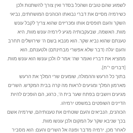
לשמוע שהם טובים ושהכל בסדר ואין צורך להשתנות ולכן
כשירמיה מסיים את דברי נבואתו הכוהנים המושחתים, נביאי
השקר והעם תופסים אותו ומכריזים שהוא צריך לקבל עונש
מוות. האשמה, שבעקבותיה מגיע לירמיה עונש מוות, היא
טענתם שהוא נביא שקר. הוא מנבא בשם ה’ שירושלים תחרב
והעם יגלה (דבר שלא אפשרי מבחינתם) ולטענתם, הוא
ממציא את דבריו ואומר שה’ אמר לו ולכן עונשו הוא עונש מוות.
[דברים י”ח].
בתוך כל הרעש וההמולה, שומעים שרי המלך את הרעש
מארמון המלך ומגיעים לראות מה קרה בבית המקדש. השרים
מגיעים ויושבים בפתח שער בית ה’, כרגע, הם הופכים להיות
הדיינים השופטים במשפט ירמיהו.
הכוהנים, הנביאים והעם שוטחים את טענותיהם, שירמיה אשם
בכך שניבא שקר על המקום ולכן עונשו מוות.
לאחר מכן, ירמיה מדבר ופונה אל השרים והעם: הוא מסביר