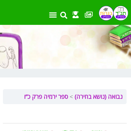
ילוג
תוכן
אמצעי עזר
שאלות בגרות
מבחנים ועבודות
חומר העשרה
פרקים וקישורים
נבואה (נושא בחירה)
ספר ירמיה פרק כ”ו