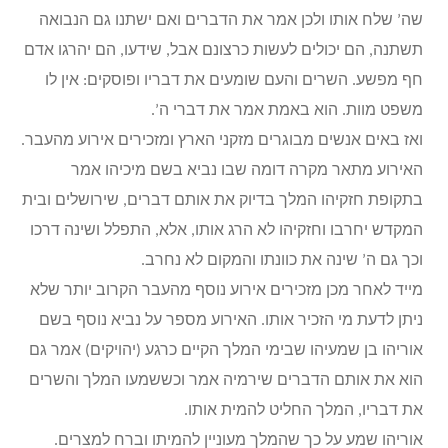
שה’ שלח אותו ולכן אמר את הדברים ואם ישתנו גם הנבואה
תשתנה, הם יכולים לעשות כרצונם אבל, שידעו, הם יהרגו אדם
חף מפשע. השרים והעם שומעים את דבריו ופוסקים: אין לו
משפט מוות. הוא באמת אמר את דברי ה’.
ואז באים אנשים מבוגרים מזקני הארץ ומזכירים אירוע מהעבר.
האירוע מתאר מקרה דומה שבו נביא בשם מיכיהו אמר
בתקופת חזקיהו המלך בדיוק את אותם דברים, שירושלים ובית
המקדש יחרבו וחזקיהו לא הרג אותו, אלא, התפלל ושינה דרכו
וכך גם ה’ שינה את כוונתו והמקום לא נחרב.
מייד לאחר מכן מזכירים אירוע נוסף מהעבר הקרוב יותר שלא
ניתן לדעת מי הזכיר אותו. האירוע מספר על נביא נוסף בשם
אוריהו בן שמעיהו שבימי המלך הקיים כרגע (יהויקים) אמר גם
הוא את אותם הדברים שירמיה אמר וכששמעו המלך והשרים
את דבריו, המלך החליט להמית אותו.
אוריהו שמע על כך שהמלך מעוניין להמיתו וברח למצרים.