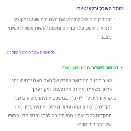
מוסר השכל ורלוונטיות:
החורבן היה יכול להימנע אם העם היה שומע ומקשיב
לנביאיו, חושב על דבריהם ומנסה לעשות פעולות לשינוי
מצבו.
כל הזכויות שמורות לתנ”ך בקליק
C.
דוגמאות לשאלות בגרות מתוך הפרק
לאור המצב המתואר בפרק של העם האם ירמיהו נהג
כראוי כשאמר את נבואתו לעם? נמק דעתך.
קרא ירמיה כ”ו י”ז- כ”ד במשפט ירמיהו מופיעים שני
תקדימים. כתוב מהו התקדים לזיכוי ירמיה בדין ומהו
התקדים להרשעתו? מהי הסיבה לכך שפסק הדין בסופו
של דבר היה מוות?