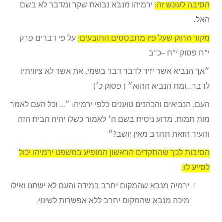
הסיבה לעונש זה:
ירמיהו מנבא נבואת שקר ומדבר לא בשם
האל.
מקור החוק שעל פיו מתבססים התובעים:
על פי דברים פרק
י”ח פסוק י”ח –כ”ב
״אך הנביא אשר יזיד לדבר דבר בשמי, את אשר לא ציוויתיו
לדבר…ומת הנביא ההוא״ ( פסוק כ׳)
העם, הנביאים והכהנים טוענים כלפי ירמיה: ״… וכל העם לאמר
מות תמות. מדוע ניסית בשם ה׳ לאמור כשלו יהיה הבית הזה
והעיר הזאת תחרב מאין יושב?״
הסיבות לכך שהתקדים הראשון המופיע במשפט ירמיהו יכול
לסייע לו:
ירמיה מנבא שהמקום יחרב במידה והעם לא ישתנו ואילו
מיכה מנבא שהמקום יחרב ללא אפשרות לשינוי.