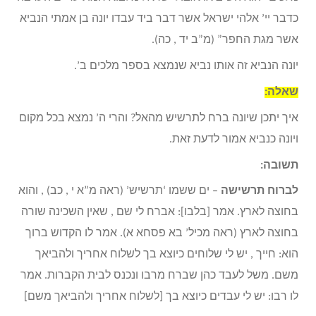
כדבר יי’ אלהי ישראל אשר דבר ביד עבדו יונה בן אמתי הנביא
אשר מגת החפר” (מ”ב יד , כה).
יונה הנביא זה אותו נביא שנמצא בספר מלכים ב’.
שאלה:
איך יתכן שיונה ברח לתרשיש מהאל? והרי ה’ נמצא בכל מקום
ויונה כנביא אמור לדעת זאת.
תשובה:
לברוח תרשישה
– ים ששמו ‘תרשיש’ (ראה מ”א י , כב) , והוא
בחוצה לארץ. אמר [בלבו]: אברח לי שם , שאין השכינה שורה
בחוצה לארץ (ראה מכיל’ בא פסחא א). אמר לו הקדוש ברוך
הוא: חייך , יש לי שלוחים כיוצא בך לשלוח אחריך ולהביאך
משם. משל לעבד כהן שברח מרבו ונכנס לבית הקברות. אמר
לו רבו: יש לי עבדים כיוצא בך [לשלוח אחריך ולהביאך משם]