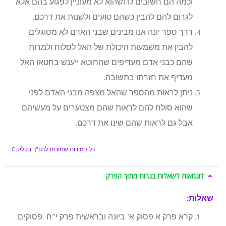
וכמה הם חשובים לו ושהוא לא מעוניין לפגוע בהם אלא
לגרום להם להבין כשהם טועים ולשנות את דרכם.
דרך ספר יונה אנו מבינים שבני האדם לא מסוגלים
להבין את משמעות היכולת של האל לסלוח ולמרות
שהם כבני אדם מעדיפים שהחוטא ייענש בחטאו האל
מעדיף את חזרתו בתשובה.
ניתן לראות מהספר שהאל מצפה מבני האדם לפני
שהוא סולח להם לראות שהם מצטערים על מעשיהם
אבל גם לראות שהם שינו את דרכם.
כל הזכויות שמורות לתנ”ך בקליק
C.
דוגמאות לשאלות בגרות מתוך הפרק
שאלות:
קרא פרק א פסוק א’ ביונה ובראשית פרק י”ח פסוקים