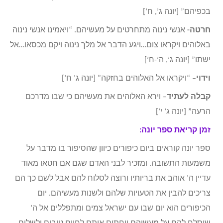
בכפיהם” [יונה ג’, ח’]
חרטה-
אנשי נינוה מתחרטים על מעשיהם. “ויאמינו אנשי נינוה
באלוהים ויקראו צום…ויגע הדבר אל מלך נינוה ויקם מכסאו…אל
ישתו” [יונה ג’, ה’-ח’]
וידוי
– “ויקראו אל האלוהים בחזקה” [יונה ג’ ח’]
קבלה לעתיד
– וירא האלוהים את מעשיהם כי שבו מדרכם
הרעה” [יונה ג’ י’]
זמן קריאת ספר יונה:
ספר יונה קוראים ביום כיפורים כיוון שהסיפור בו מדבר על
משמעות התשובה. ומזכיר לבני האדם שגם אם חטאו מאוד
עדיין ה’ אוהב את בריותיו ורוצה לסלוח להם אבל לשם כך הם
צריכים להבין את הטעויות שלהם ולשנות מעשיהם. יום
הכיפורים הוא יום שבו עם ישראל צמים ומתפללים אל ה’