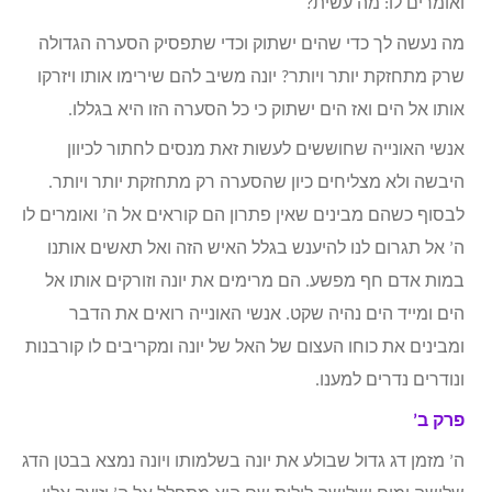
ואומרים לו: מה עשית?
מה נעשה לך כדי שהים ישתוק וכדי שתפסיק הסערה הגדולה
שרק מתחזקת יותר ויותר? יונה משיב להם שירימו אותו ויזרקו
אותו אל הים ואז הים ישתוק כי כל הסערה הזו היא בגללו.
אנשי האונייה שחוששים לעשות זאת מנסים לחתור לכיוון
היבשה ולא מצליחים כיון שהסערה רק מתחזקת יותר ויותר.
לבסוף כשהם מבינים שאין פתרון הם קוראים אל ה’ ואומרים לו
ה’ אל תגרום לנו להיענש בגלל האיש הזה ואל תאשים אותנו
במות אדם חף מפשע. הם מרימים את יונה וזורקים אותו אל
הים ומייד הים נהיה שקט. אנשי האונייה רואים את הדבר
ומבינים את כוחו העצום של האל של יונה ומקריבים לו קורבנות
ונודרים נדרים למענו.
פרק ב’
ה’ מזמן דג גדול שבולע את יונה בשלמותו ויונה נמצא בבטן הדג