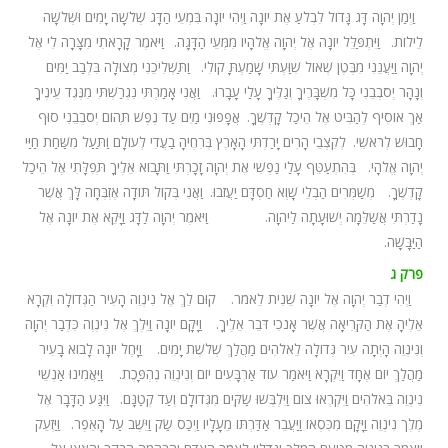
א
וַיְמַן יְהוָה דָּג גָּדוֹל לִבְלֹעַ אֶת יוֹנָה וַיְהִי יוֹנָה בִּמְעֵי הַדָּג שְׁלֹשָׁה יָמִים וּשְׁלֹשָׁה
לֵילוֹת.
ב
וַיִּתְפַּלֵּל יוֹנָה אֶל יְהוָה אֱלֹהָיו מִמְּעֵי הַדָּגָה.
ג
וַיֹּאמֶר קָרָאתִי מִצָּרָה לִי אֶל
יְהוָה וַיַּעֲנֵנִי מִבֶּטֶן שְׁאוֹל שִׁוַּעְתִּי שָׁמַעְתָּ קוֹלִי.
ד
וַתַּשְׁלִיכֵנִי מְצוּלָה בִּלְבַב יַמִּים
וְנָהָר יְסֹבְבֵנִי כָּל מִשְׁבָּרֶיךָ וְגַלֶּיךָ עָלַי עָבָרוּ.
ה
וַאֲנִי אָמַרְתִּי נִגְרַשְׁתִּי מִנֶּגֶד עֵינֶיךָ
אַךְ אוֹסִיף לְהַבִּיט אֶל הֵיכַל קָדְשֶׁךָ.
ו
אֲפָפוּנִי מַיִם עַד נֶפֶשׁ תְּהוֹם יְסֹבְבֵנִי סוּף
חָבוּשׁ לְרֹאשִׁי.
ז
לְקִצְבֵי הָרִים יָרַדְתִּי הָאָרֶץ בְּרִחֶיהָ בַעֲדִי לְעוֹלָם וַתַּעַל מִשַּׁחַת חַיַּי
יְהוָה אֱלֹהָי.
ח
בְּהִתְעַטֵּף עָלַי נַפְשִׁי אֶת יְהוָה זָכָרְתִּי וַתָּבוֹא אֵלֶיךָ תְּפִלָּתִי אֶל הֵיכַל
קָדְשֶׁךָ.
ט
מְשַׁמְּרִים הַבְלֵי שָׁוְא חַסְדָּם יַעֲזֹבוּ.
י
וַאֲנִי בְּקוֹל תּוֹדָה אֶזְבְּחָה לָּךְ אֲשֶׁר
נָדַרְתִּי אֲשַׁלֵּמָה יְשׁוּעָתָה לַיהוָה.
יא
וַיֹּאמֶר יְהוָה לַדָּג וַיָּקֵא אֶת יוֹנָה אֶל
הַיַּבָּשָׁה.
פרק ג
א
וַיְהִי דְבַר יְהוָה אֶל יוֹנָה שֵׁנִית לֵאמֹר.
ב
קוּם לֵךְ אֶל נִינְוֵה הָעִיר הַגְּדוֹלָה וִּקְרָא
אֵלֶיהָ אֶת הַקְּרִיאָה אֲשֶׁר אָנֹכִי דֹּבֵר אֵלֶיךָ.
ג
וַיָּקָם יוֹנָה וַיֵּלֶךְ אֶל נִינְוֶה כִּדְבַר יְהוָה
וְנִינְוֵה הָיְתָה עִיר גְּדוֹלָה לֵאלֹהִים מַהֲלַךְ שְׁלֹשֶׁת יָמִים.
ד
וַיָּחֶל יוֹנָה לָבוֹא בָעִיר
מַהֲלַךְ יוֹם אֶחָד וַיִּקְרָא וַיֹּאמַר עוֹד אַרְבָּעִים יוֹם וְנִינְוֵה נֶהְפָּכֶת.
ה
וַיַּאֲמִינוּ אַנְשֵׁי
נִינְוֵה בֵּאלֹהִים וַיִּקְרְאוּ צוֹם וַיִּלְבְּשׁוּ שַׂקִּים מִגְּדוֹלָם וְעַד קְטַנָּם.
ו
וַיִּגַּע הַדָּבָר אֶל
מֶלֶך נִינְוֵה וַיָּקָם מִכִּסְאוֹ וַיַּעֲבֵר אַדַּרְתּוֹ מֵעָלָיו וַיְכַס שַׂק וַיֵּשֶׁב עַל הָאֵפֶר.
ז
וַיַּזְעֵק