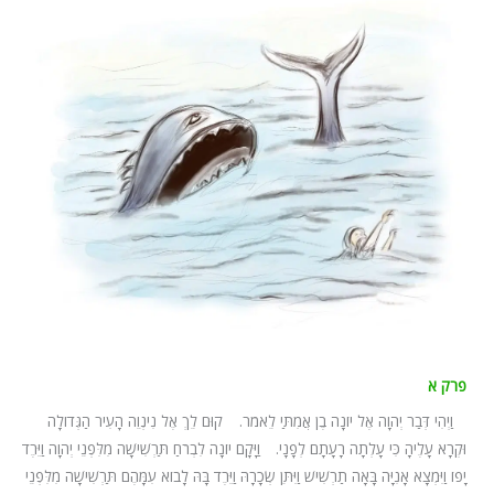
פרק א
א
וַיְהִי דְּבַר יְהוָה אֶל יוֹנָה בֶן אֲמִתַּי לֵאמֹר.
ב
קוּם לֵךְ אֶל נִינְוֵה הָעִיר הַגְּדוֹלָה
וּקְרָא עָלֶיהָ כִּי עָלְתָה רָעָתָם לְפָנָי.
ג
וַיָּקָם יוֹנָה לִבְרֹחַ תַּרְשִׁישָׁה מִלִּפְנֵי יְהוָה וַיֵּרֶד
יָפוֹ וַיִּמְצָא אָנִיָּה בָּאָה תַרְשִׁישׁ וַיִּתֵּן שְׂכָרָהּ וַיֵּרֶד בָּהּ לָבוֹא עִמָּהֶם תַּרְשִׁישָׁה מִלִּפְנֵי