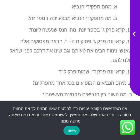
א. מהם תפקידי הנביא
ב. מה מתפקידי הנביא מבצע יונה בספר זה?
14. קרא פרק ג’ בספר יונה. מהו הנס שנעשה ליונה?
15. קרא יונה פרק ג’ פסוקים ה’- י’. הראה מפסוקים אלה
שאנשי נינווה הבינו את טעותם וגם שינו את דרכם לפני שהאל
סלח להם.
16. קרא יונה פרק ד’ ושמות פרק ל”ד
א. מיהם הנביאים המופיעים בכל אחד מהפרקים?
ב. מה השוני בין הנביאים מבחינת מעשיהם ?
ג. קרא יונה ד’ פסוק ב’ ושמות ל”ד פסוקים ו’-ז’ . לאיזה צורך
אנו משתמשים בקובצי עוגיות כדי להבטיח שאנו נותנים לך את החוויה
הטובה ביותר באתר שלנו. אם תמשיך להשתמש באתר זה אנו נניח שאתה
נאמרים הפסוקים בכל מקרה?
מרוצה ממנו.
אישור
חזרה לקורס