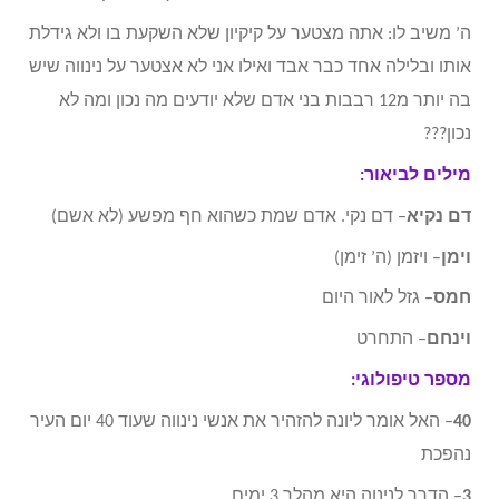
ה’ משיב לו: אתה מצטער על קיקיון שלא השקעת בו ולא גידלת
אותו ובלילה אחד כבר אבד ואילו אני לא אצטער על נינווה שיש
בה יותר מ12 רבבות בני אדם שלא יודעים מה נכון ומה לא
נכון???
מילים לביאור:
דם נקיא
– דם נקי. אדם שמת כשהוא חף מפשע (לא אשם)
וימן
– ויזמן (ה’ זימן)
חמס
– גזל לאור היום
וינחם
– התחרט
מספר טיפולוגי:
40
– האל אומר ליונה להזהיר את אנשי נינווה שעוד 40 יום העיר
נהפכת
3
– הדרך לנינוה היא מהלך 3 ימים