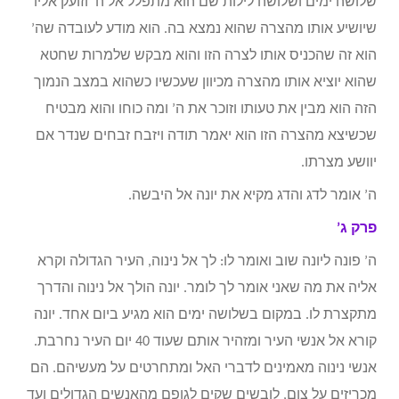
שלושה ימים ושלושה לילות שם הוא מתפלל אל ה’ וזועק אליו
שיושיע אותו מהצרה שהוא נמצא בה. הוא מודע לעובדה שה’
הוא זה שהכניס אותו לצרה הזו והוא מבקש שלמרות שחטא
שהוא יוציא אותו מהצרה מכיוון שעכשיו כשהוא במצב הנמוך
הזה הוא מבין את טעותו וזוכר את ה’ ומה כוחו והוא מבטיח
שכשיצא מהצרה הזו הוא יאמר תודה ויזבח זבחים שנדר אם
יוושע מצרתו.
ה’ אומר לדג והדג מקיא את יונה אל היבשה.
פרק ג’
ה’ פונה ליונה שוב ואומר לו: לך אל נינוה, העיר הגדולה וקרא
אליה את מה שאני אומר לך לומר. יונה הולך אל נינוה והדרך
מתקצרת לו. במקום בשלושה ימים הוא מגיע ביום אחד. יונה
קורא אל אנשי העיר ומזהיר אותם שעוד 40 יום העיר נחרבת.
אנשי נינוה מאמינים לדברי האל ומתחרטים על מעשיהם. הם
מכריזים על צום, לובשים שקים לגופם מהאנשים הגדולים ועד