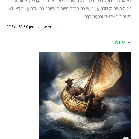
לֹא עָמַלְתָּ בּוֹ וְלֹא גִדַּלְתּוֹ שֶׁבִּן לַיְלָה הָיָה וּבִן לַיְלָה אָבָד.
יא
וַאֲנִי לֹא אָחוּס עַל
נִינְוֵה הָעִיר הַגְּדוֹלָה אֲשֶׁר יֶשׁ בָּהּ הַרְבֵּה מִשְׁתֵּים עֶשְׂרֵה רִבּוֹ אָדָם אֲשֶׁר לֹא יָדַע
בֵּין יְמִינוֹ לִשְׂמֹאלוֹ וּבְהֵמָה רַבָּה.
מתוך ויקיטקסט רשיון CC BY – SA 3.0
הקדמה