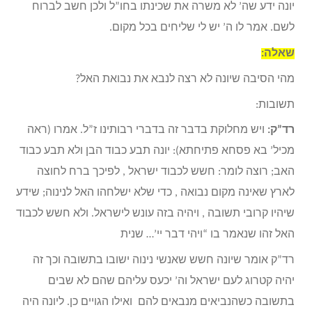
יונה ידע שה’ לא משרה את שכינתו בחו”ל ולכן חשב לברוח
לשם. אמר לו ה’ יש לי שליחים בכל מקום.
שאלה:
מהי הסיבה שיונה לא רצה לנבא את נבואת האל?
תשובות:
רד”ק:
ויש מחלוקת בדבר זה בדברי רבותינו ז”ל. אמרו (ראה
מכיל’ בא פסחא פתיחתא): יונה תבע כבוד הבן ולא תבע כבוד
האב; רוצה לומר: חשש לכבוד ישראל , לפיכך ברח לחוצה
לארץ שאינה מקום נבואה , כדי שלא ישלחהו האל לנינוה; שידע
שיהיו קרובי תשובה , ויהיה בזה עונש לישראל. ולא חשש לכבוד
האל זהו שנאמר בו “ויהי דבר יי’… שנית
רד”ק אומר שיונה חשש שאנשי נינוה ישובו בתשובה וכך זה
יהיה קטרוג לעם ישראל וה’ יכעס עליהם שהם לא שבים
בתשובה כשהנביאים מנבאים להם ואילו הגויים כן. ליונה היה