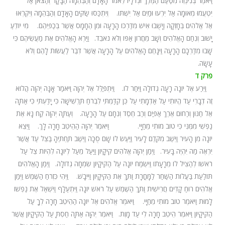
וַיֹּאמֶר בְּנִינְוֵה מִטַּעַם הַמֶּלֶךְ וּגְדֹלָיו לֵאמֹר הָאָדָם וְהַבְּהֵמָה הַבָּקָר וְהַצֹּאן אַל
יִטְעֲמוּ מְאוּמָה אַל יִרְעוּ וּמַיִם אַל יִשְׁתּוּ.
ח
וְיִתְכַּסּוּ שַׂקִּים הָאָדָם וְהַבְּהֵמָה וְיִקְרְאוּ
אֶל אֱלֹהִים בְּחָזְקָה וְיָשֻׁבוּ אִישׁ מִדַּרְכּוֹ הָרָעָה וּמִן הֶחָמָס אֲשֶׁר בְּכַפֵּיהֶם.
ט
מִי יוֹדֵעַ
יָשׁוּב וְנִחַם הָאֱלֹהִים וְשָׁב מֵחֲרוֹן אַפּוֹ וְלֹא נֹאבֵד.
י
וַיַּרְא הָאֱלֹהִים אֶת מַעֲשֵׂיהֶם כִּי
שָׁבוּ מִדַּרְכָּם הָרָעָה וַיִּנָּחֶם הָאֱלֹהִים עַל הָרָעָה אֲשֶׁר דִּבֶּר לַעֲשׂוֹת לָהֶם וְלֹא
עָשָׂה.
פרק ד
א
וַיֵּרַע אֶל יוֹנָה רָעָה גְדוֹלָה וַיִּחַר לוֹ.
ב
וַיִּתְפַּלֵּל אֶל יְהוָה וַיֹּאמַר אָנָּה יְהוָה הֲלוֹא
זֶה דְבָרִי עַד הֱיוֹתִי עַל אַדְמָתִי עַל כֵּן קִדַּמְתִּי לִבְרֹחַ תַּרְשִׁישָׁה כִּי יָדַעְתִּי כִּי אַתָּה
אֵל חַנּוּן וְרַחוּם אֶרֶךְ אַפַּיִם וְרַב חֶסֶד וְנִחָם עַל הָרָעָה.
ג
וְעַתָּה יְהוָה קַח נָא אֶת
נַפְשִׁי מִמֶּנִּי כִּי טוֹב מוֹתִי מֵחַיָּי.
ד
וַיֹּאמֶר יְהוָה הַהֵיטֵב חָרָה לָךְ.
ה
וַיֵּצֵא
יוֹנָה מִן הָעִיר וַיֵּשֶׁב מִקֶּדֶם לָעִיר וַיַּעַשׂ לוֹ שָׁם סֻכָּה וַיֵּשֶׁב תַּחְתֶּיהָ בַּצֵּל עַד אֲשֶׁר
יִרְאֶה מַה יִּהְיֶה בָּעִיר.
ו
וַיְמַן יְהוָה אֱלֹהִים קִיקָיוֹן וַיַּעַל מֵעַל לְיוֹנָה לִהְיוֹת צֵל עַל
רֹאשׁוֹ לְהַצִּיל לוֹ מֵרָעָתוֹ וַיִּשְׂמַח יוֹנָה עַל הַקִּיקָיוֹן שִׂמְחָה גְדוֹלָה.
ז
וַיְמַן הָאֱלֹהִים
תּוֹלַעַת בַּעֲלוֹת הַשַּׁחַר לַמָּחֳרָת וַתַּךְ אֶת הַקִּיקָיוֹן וַיִּיבָשׁ.
ח
וַיְהִי כִּזְרֹחַ הַשֶּׁמֶשׁ וַיְמַן
אֱלֹהִים רוּחַ קָדִים חֲרִישִׁית וַתַּךְ הַשֶּׁמֶשׁ עַל רֹאשׁ יוֹנָה וַיִּתְעַלָּף וַיִּשְׁאַל אֶת נַפְשׁוֹ
לָמוּת וַיֹּאמֶר טוֹב מוֹתִי מֵחַיָּי.
ט
וַיֹּאמֶר אֱלֹהִים אֶל יוֹנָה הַהֵיטֵב חָרָה לְךָ עַל
הַקִּיקָיוֹן וַיֹּאמֶר הֵיטֵב חָרָה לִי עַד מָוֶת.
י
וַיֹּאמֶר יְהוָה אַתָּה חַסְתָּ עַל הַקִּיקָיוֹן אֲשֶׁר