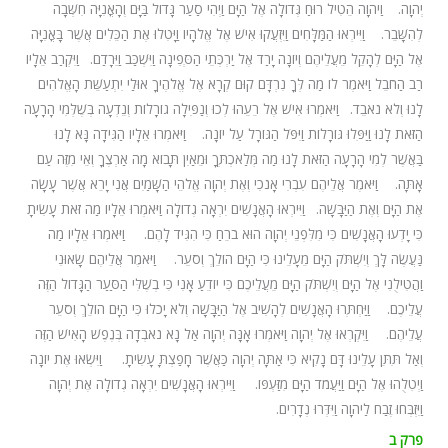
יְהוָה.
ד
וַיהוָה הֵטִיל רוּחַ גְּדוֹלָה אֶל הַיָּם וַיְהִי סַעַר גָּדוֹל בַּיָּם וְהָאֳנִיָּה חִשְּׁבָה
לְהִשָּׁבֵר.
ה
וַיִּירְאוּ הַמַּלָּחִים וַיִּזְעֲקוּ אִישׁ אֶל אֱלֹהָיו וַיָּטִלוּ אֶת הַכֵּלִים אֲשֶׁר בָּאֳנִיָּה
אֶל הַיָּם לְהָקֵל מֵעֲלֵיהֶם וְיוֹנָה יָרַד אֶל יַרְכְּתֵי הַסְּפִינָה וַיִּשְׁכַּב וַיֵּרָדַם.
ו
וַיִּקְרַב אֵלָיו
רַב הַחֹבֵל וַיֹּאמֶר לוֹ מַה לְּךָ נִרְדָּם קוּם קְרָא אֶל אֱלֹהֶיךָ אוּלַי יִתְעַשֵּׁת הָאֱלֹהִים
לָנוּ וְלֹא נֹאבֵד.
ז
וַיֹּאמְרוּ אִישׁ אֶל רֵעֵהוּ לְכוּ וְנַפִּילָה גוֹרָלוֹת וְנֵדְעָה בְּשֶׁלְּמִי הָרָעָה
הַזֹּאת לָנוּ וַיַּפִּלוּ גּוֹרָלוֹת וַיִּפֹּל הַגּוֹרָל עַל יוֹנָה.
ח
וַיֹּאמְרוּ אֵלָיו הַגִּידָה נָּא לָנוּ
בַּאֲשֶׁר לְמִי הָרָעָה הַזֹּאת לָנוּ מַה מְּלַאכְתְּךָ וּמֵאַיִן תָּבוֹא מָה אַרְצֶךָ וְאֵי מִזֶּה עַם
אָתָּה.
ט
וַיֹּאמֶר אֲלֵיהֶם עִבְרִי אָנֹכִי וְאֶת יְהוָה אֱלֹהֵי הַשָּׁמַיִם אֲנִי יָרֵא אֲשֶׁר עָשָׂה
אֶת הַיָּם וְאֶת הַיַּבָּשָׁה.
י
וַיִּירְאוּ הָאֲנָשִׁים יִרְאָה גְדוֹלָה וַיֹּאמְרוּ אֵלָיו מַה זֹּאת עָשִׂיתָ
כִּי יָדְעוּ הָאֲנָשִׁים כִּי מִלִּפְנֵי יְהוָה הוּא בֹרֵחַ כִּי הִגִּיד לָהֶם.
יא
וַיֹּאמְרוּ אֵלָיו מַה
נַּעֲשֶׂה לָּךְ וְיִשְׁתֹּק הַיָּם מֵעָלֵינוּ כִּי הַיָּם הוֹלֵךְ וְסֹעֵר.
יב
וַיֹּאמֶר אֲלֵיהֶם שָׂאוּנִי
וַהֲטִילֻנִי אֶל הַיָּם וְיִשְׁתֹּק הַיָּם מֵעֲלֵיכֶם כִּי יוֹדֵעַ אָנִי כִּי בְשֶׁלִּי הַסַּעַר הַגָּדוֹל הַזֶּה
עֲלֵיכֶם.
יג
וַיַּחְתְּרוּ הָאֲנָשִׁים לְהָשִׁיב אֶל הַיַּבָּשָׁה וְלֹא יָכֹלוּ כִּי הַיָּם הוֹלֵךְ וְסֹעֵר
עֲלֵיהֶם.
יד
וַיִּקְרְאוּ אֶל יְהוָה וַיֹּאמְרוּ אָנָּה יְהוָה אַל נָא נֹאבְדָה בְּנֶפֶשׁ הָאִישׁ הַזֶּה
וְאַל תִּתֵּן עָלֵינוּ דָּם נָקִיא כִּי אַתָּה יְהוָה כַּאֲשֶׁר חָפַצְתָּ עָשִׂיתָ.
טו
וַיִּשְׂאוּ אֶת יוֹנָה
וַיְטִלֻהוּ אֶל הַיָּם וַיַּעֲמֹד הַיָּם מִזַּעְפּוֹ.
טז
וַיִּירְאוּ הָאֲנָשִׁים יִרְאָה גְדוֹלָה אֶת יְהוָה
וַיִּזְבְּחוּ זֶבַח לַיהוָה וַיִּדְּרוּ נְדָרִים.
פרק ב