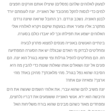
לצעוק לאלוהים שלהם (פסלים) שיצילו אותם וזורקים חפצים
למים כדי לנסות להקל מהכובד של האונייה. יונה לעומתם יורד
לבטן האוניה. נשכב ונרדם. רב החובל שרואה שיונה נרדם
מתקרב אליו ומעיר אותו בצעקות שיקום ויקרא לאלוהיו אולי
האלוהים ישמע את תפילתו וכך לא יאבדו כולם בסערה.
בינתיים האנשים באונייה מנסים למצוא פתרון לבעיה
ומחליטים לבדוק מי האדם שבגללו יש את הסערה המפתיעה
הזו. הם מחליטים להפיל גורלות ומי שיוצא בגורל הוא יונה. הם
פונים אל יונה ושואלים אותו שאלות שונות כדי להבין מה היא
הסיבה שהוא נפל בגורל. מהי מלאכתך? מהיכן באת? מהי
ארצך? ומאיזה עם אתה?
יונה משיב להם שהוא עברי, את אלוהי השמים שעשה את הים
והיבשה הוא ירא. אנשי האונייה ששומעים את דבריו נלחצים,
ומפחדים מאוד כשהם מבינים שהוא בורח משליחות האל