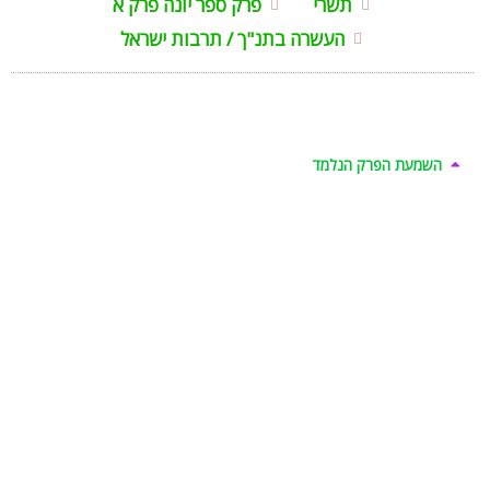
תשרי
פרק ספר יונה פרק א
העשרה בתנ"ך / תרבות ישראל
השמעת הפרק הנלמד