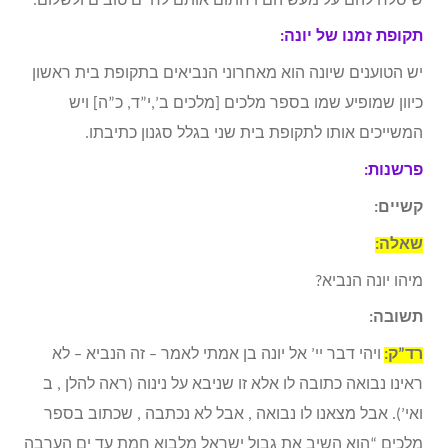
שיסלח להם על מעשיהם ויחתום אותם לחיים טובים ולשלום.
תקופת זמנו של יונה:
יש הטוענים שיונה הוא מאחרוני הנביאים בתקופת בית ראשון
כיוון שמופיע שמו בספר מלכים [מלכים ב’,י”ד, כ”ה] ויש
המשייכים אותו לתקופת בית שני בגלל סגנון כתיבתו.
פרשנות:
קשיים:
שאלה:
מיהו יונה הנביא?
תשובה:
רד”ק:
ויהי דבר יי’ אל יונה בן אמתי לאמר – זה הנביא – לא
ראינו נבואה כתובה לו אלא זו שניבא על נינוה (ראה להלן , ב
ואי’). אבל מצאנו לו נבואה , אבל לא נכתבה , שכתוב בספר
מלכים “הוא השיב את גבול ישראל מלבוא חמת עד ים הערבה