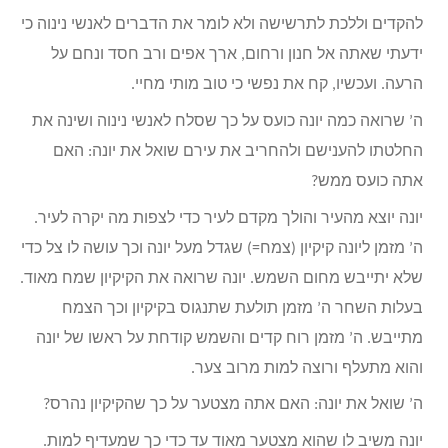
להקדים וללכת לתרשישה ולא לומר את הדברים לאנשי נינוה כי
ידעתי שאתה אל חנון ורחום, ארך אפים ורב חסד ונחם על
הרעה. ועכשיו, קח את נפשי כי טוב מותי מחיי.
ה’ שרואה כמה יונה כועס על כך שסלח לאנשי נינוה ושינה את
החלטתו להענישם ולהחריב את עירם שואל את יונה: האם
אתה כועס ממש?
יונה יוצא מהעיר והולך מקדם לעיר כדי לצפות מה יקרה לעיר.
ה’ מזמן ליונה קיקיון (צמח=) שגדל מעל יונה וכך עושה לו צל כדי
שלא יתייבש מחום השמש. יונה שרואה את הקיקיון שמח מאוד.
בעלות השחר ה’ מזמן תולעת שתנגוס בקיקיון וכך הצמח
מתייבש. ה’ מזמן רוח קדים והשמש קודחת על ראשו של יונה
והוא מתעלף ורוצה למות מרוב צער.
ה’ שואל את יונה: האם אתה מצטער על כך שהקיקיון נהרס?
יונה משיב לו שהוא מצטער מאוד עד כדי כך שמעדיף למות.