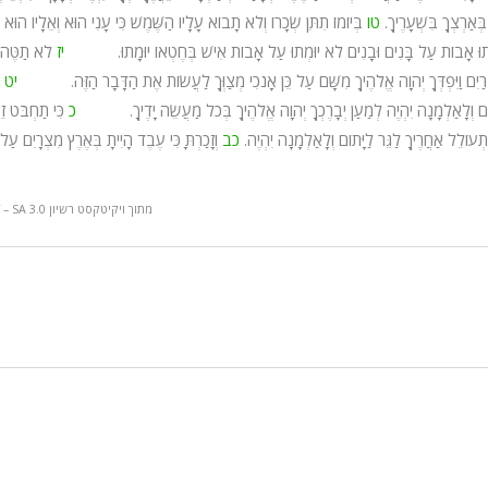
ְּאַרְצְךָ בִּשְׁעָרֶיךָ.
טו
בְּיוֹמוֹ תִתֵּן שְׂכָרוֹ וְלֹא תָבוֹא עָלָיו הַשֶּׁמֶשׁ כִּי עָנִי הוּא וְאֵלָיו הוּא 
תוּ אָבוֹת עַל בָּנִים וּבָנִים לֹא יוּמְתוּ עַל אָבוֹת אִישׁ בְּחֶטְאוֹ יוּמָתוּ.
יז
לֹא תַטֶּה
ּמִצְרַיִם וַיִּפְדְּךָ יְהוָה אֱלֹהֶיךָ מִשָּׁם עַל כֵּן אָנֹכִי מְצַוְּךָ לַעֲשׂוֹת אֶת הַדָּבָר הַזֶּה.
יט
יָּתוֹם וְלָאַלְמָנָה יִהְיֶה לְמַעַן יְבָרֶכְךָ יְהוָה אֱלֹהֶיךָ בְּכֹל מַעֲשֵׂה יָדֶיךָ.
כ
כִּי תַחְבֹּט זֵי
ְעוֹלֵל אַחֲרֶיךָ לַגֵּר לַיָּתוֹם וְלָאַלְמָנָה יִהְיֶה.
כב
וְזָכַרְתָּ כִּי עֶבֶד הָיִיתָ בְּאֶרֶץ מִצְרָיִם עַל כ
מתוך ויקיטקסט רשיון CC BY – SA 3.0