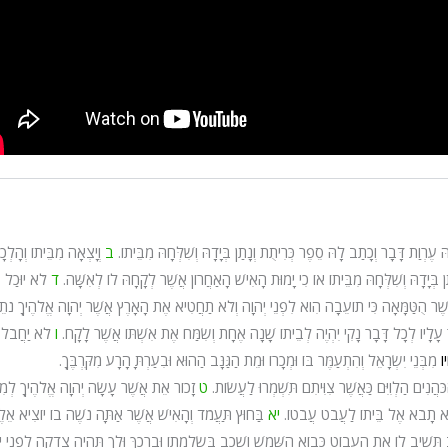
ֶרְוַת דָּבָר וְכָתַב לָהּ סֵפֶר כְּרִיתֻת וְנָתַן בְּיָדָהּ וְשִׁלְּחָהּ מִבֵּיתוֹ.
ב
וְיָצְאָה מִבֵּיתוֹ וְהָלְכ
ן בְּיָדָהּ וְשִׁלְּחָהּ מִבֵּיתוֹ אוֹ כִי יָמוּת הָאִישׁ הָאַחֲרוֹן אֲשֶׁר לְקָחָהּ לוֹ לְאִשָּׁה.
ד
לֹא יוּכַל
ֲשֶׁר הֻטַּמָּאָה כִּי תוֹעֵבָה הִוא לִפְנֵי יְהוָה וְלֹא תַחֲטִיא אֶת הָאָרֶץ אֲשֶׁר יְהוָה אֱלֹהֶיךָ נֹתֵן
 עָלָיו לְכָל דָּבָר נָקִי יִהְיֶה לְבֵיתוֹ שָׁנָה אֶחָת וְשִׂמַּח אֶת אִשְׁתּוֹ אֲשֶׁר לָקָח.
ו
לֹא יַחֲבֹל
ו
מִבְּנֵי יִשְׂרָאֵל וְהִתְעַמֶּר בּוֹ וּמְכָרוֹ וּמֵת הַגַּנָּב הַהוּא וּבִעַרְתָּ הָרָע מִקִּרְבֶּךָ.
הֲנִים הַלְוִיִּם כַּאֲשֶׁר צִוִּיתִם תִּשְׁמְרוּ לַעֲשׂוֹת.
ט
זָכוֹר אֵת אֲשֶׁר עָשָׂה יְהוָה אֱלֹהֶיךָ לְמִר
ֹא תָבֹא אֶל בֵּיתוֹ לַעֲבֹט עֲבֹטוֹ.
יא
בַּחוּץ תַּעֲמֹד וְהָאִישׁ אֲשֶׁר אַתָּה נֹשֶׁה בוֹ יוֹצִיא אֵלֶי
תָּשִׁיב לוֹ אֶת הַעֲבוֹט כְּבוֹא הַשֶּׁמֶשׁ וְשָׁכַב בְּשַׂלְמָתוֹ וּבֵרֲכֶךָּ וּלְךָ תִּהְיֶה צְדָקָה לִפְנֵי י