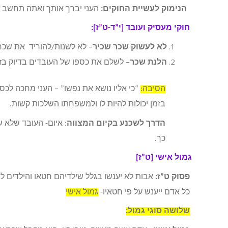
הנימוק לעשיית החוקים:
העני יברך אותך ואתה תחשב צד
חוקי מעסיק ועובד [י”ד-ט”ז]:
לא לעשוק שכר שכיר
– לא לשנות/להוריד את שכרו
הלנת שכר
– לשלם את כספו של העובדים בדיוק בזמן
הסיבה:
“כי אליו נושא את נפשו” – העני מחכה לכסף
בזמן יכולות להיות לו ולמשפחתו השלכות קשות.
הדרך לשכנע בקיום המצווה
: איום- העובד שלא ש
כך.
גמול אישי [ט”ז]
פסוק ט”ז:
אבות לא יענשו בגלל שילדיהם חטאו והילדים ל
כל אדם ייענש על פי חטאיו-
גמול אישי
שלושה סוגי גמול: