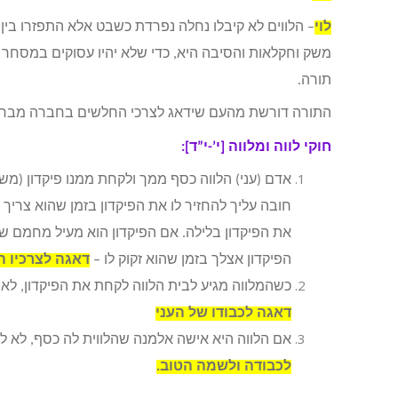
לוי
– הלווים לא קיבלו נחלה נפרדת כשבט אלא התפזרו בי
משק וחקלאות והסיבה היא, כדי שלא יהיו עסוקים במסח
תורה.
התורה דורשת מהעם שידאג לצרכי החלשים בחברה מבחינ
חוקי לווה ומלווה [י’-י”ד]:
אדם (עני) הלווה כסף ממך ולקחת ממנו פיקדון (משכ
חובה עליך להחזיר לו את הפיקדון בזמן שהוא צריך
את הפיקדון בלילה. אם הפיקדון הוא מעיל מחמם שה
הפיקדון אצלך בזמן שהוא זקוק לו –
דאגה לצרכיו ה
כשהמלווה מגיע לבית הלווה לקחת את הפיקדון, לא 
דאגה לכבודו של העני
אם הלווה היא אישה אלמנה שהלווית לה כסף, לא לח
לכבודה ולשמה הטוב.