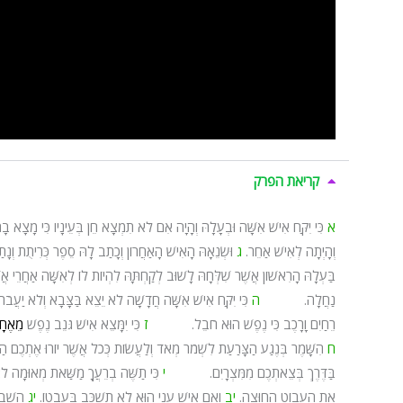
קריאת הפרק
א
כִּי יִקַּח אִישׁ אִשָּׁה וּבְעָלָהּ וְהָיָה אִם לֹא תִמְצָא חֵן בְּעֵינָיו כִּי מָצָא בָהּ ע
וְהָיְתָה לְאִישׁ אַחֵר.
ג
וּשְׂנֵאָהּ הָאִישׁ הָאַחֲרוֹן וְכָתַב לָהּ סֵפֶר כְּרִיתֻת וְנָתַ
בַּעְלָהּ הָרִאשׁוֹן אֲשֶׁר שִׁלְּחָהּ לָשׁוּב לְקַחְתָּהּ לִהְיוֹת לוֹ לְאִשָּׁה אַחֲרֵי א
נַחֲלָה.
ה
כִּי יִקַּח אִישׁ אִשָּׁה חֲדָשָׁה לֹא יֵצֵא בַּצָּבָא וְלֹא יַעֲבֹר
רֵחַיִם וָרָכֶב כִּי נֶפֶשׁ הוּא חֹבֵל.
ז
כִּי יִמָּצֵא אִישׁ גֹּנֵב נֶפֶשׁ
מֵאֶחָי
ח
הִשָּׁמֶר בְּנֶגַע הַצָּרַעַת לִשְׁמֹר מְאֹד וְלַעֲשׂוֹת כְּכֹל אֲשֶׁר יוֹרוּ אֶתְכֶם הַכֹּ
בַּדֶּרֶךְ בְּצֵאתְכֶם מִמִּצְרָיִם.
י
כִּי תַשֶּׁה בְרֵעֲךָ מַשַּׁאת מְאוּמָה ל
אֶת הַעֲבוֹט הַחוּצָה.
יב
וְאִם אִישׁ עָנִי הוּא לֹא תִשְׁכַּב בַּעֲבֹטוֹ.
יג
הָשֵׁב 