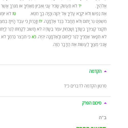
אֱלֹהֶיךָ.
יד
לֹא תַעֲשֹׁק שָׂכִיר עָנִי וְאֶבְיוֹן מֵאַחֶיךָ אוֹ מִגֵּרְךָ אֲשֶׁר ב
אֶת נַפְשׁוֹ וְלֹא יִקְרָא עָלֶיךָ אֶל יְהוָה וְהָיָה בְךָ חֵטְא.
טז
לֹא יוּמְ
מִשְׁפַּט גֵּר יָתוֹם וְלֹא תַחֲבֹל בֶּגֶד אַלְמָנָה.
יח
וְזָכַרְתָּ כִּי עֶבֶד הָיִיתָ בְ
תִקְצֹר קְצִירְךָ בְשָׂדֶךָ וְשָׁכַחְתָּ עֹמֶר בַּשָּׂדֶה לֹא תָשׁוּב לְקַחְתּוֹ לַגֵּר לַ
לֹא תְפָאֵר אַחֲרֶיךָ לַגֵּר לַיָּתוֹם וְלָאַלְמָנָה יִהְיֶה.
כא
כִּי תִבְצֹר כַּרְמְךָ לֹא ת
אָנֹכִי מְצַוְּךָ לַעֲשׂוֹת אֶת הַדָּבָר הַזֶּה.
הקדמה
סרטון הקדמה לדברים כ”ד
סיכום הפרק
ב”ה