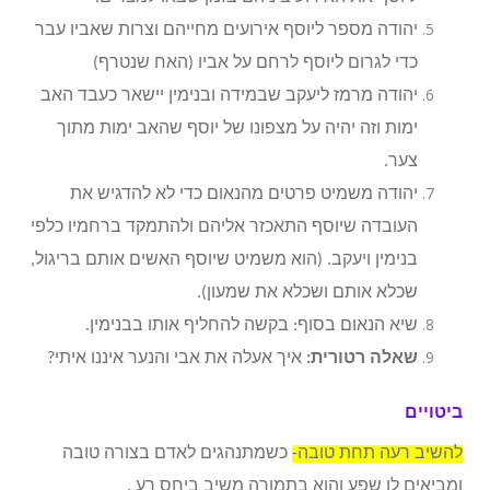
יהודה מספר ליוסף אירועים מחייהם וצרות שאביו עבר
כדי לגרום ליוסף לרחם על אביו (האח שנטרף)
יהודה מרמז ליעקב שבמידה ובנימין יישאר כעבד האב
ימות וזה יהיה על מצפונו של יוסף שהאב ימות מתוך
צער.
יהודה משמיט פרטים מהנאום כדי לא להדגיש את
העובדה שיוסף התאכזר אליהם ולהתמקד ברחמיו כלפי
בנימין ויעקב. (הוא משמיט שיוסף האשים אותם בריגול,
שכלא אותם ושכלא את שמעון).
שיא הנאום בסוף: בקשה להחליף אותו בבנימין.
שאלה רטורית:
איך אעלה את אבי והנער איננו איתי?
ביטויים
להשיב רעה תחת טובה-
כשמתנהגים לאדם בצורה טובה
ומביאים לו שפע והוא בתמורה משיב ביחס רע .