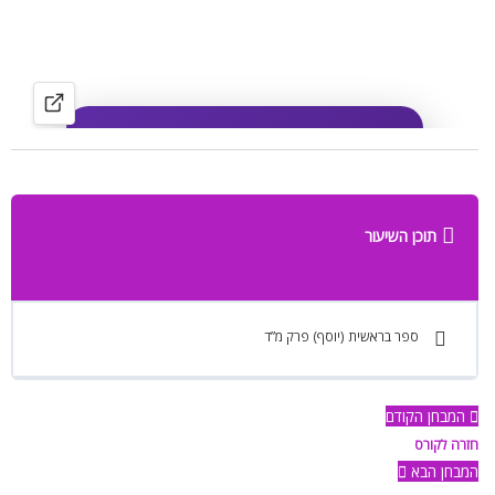
תוכן השיעור
ספר בראשית (יוסף) פרק מ”ד
המבחן הקודם
חזרה לקורס
המבחן הבא