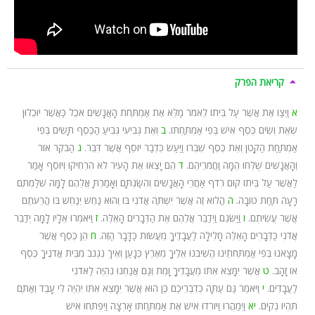
קריאת הפרק
א
וַיְצַו אֶת אֲשֶׁר עַל בֵּיתוֹ לֵאמֹר מַלֵּא אֶת אַמְתְּחֹת הָאֲנָשִׁים אֹכֶל כַּאֲשֶׁר יוּכְלוּן
שְׂאֵת וְשִׂים כֶּסֶף אִישׁ בְּפִי אַמְתַּחְתּוֹ.
ב
וְאֶת גְּבִיעִי גְּבִיעַ הַכֶּסֶף תָּשִׂים בְּפִי
אַמְתַּחַת הַקָּטֹן וְאֵת כֶּסֶף שִׁבְרוֹ וַיַּעַשׂ כִּדְבַר יוֹסֵף אֲשֶׁר דִּבֵּר.
ג
הַבֹּקֶר אוֹר
וְהָאֲנָשִׁים שֻׁלְּחוּ הֵמָּה וַחֲמֹרֵיהֶם.
ד
הֵם יָצְאוּ אֶת הָעִיר לֹא הִרְחִיקוּ וְיוֹסֵף אָמַר
לַאֲשֶׁר עַל בֵּיתוֹ קוּם רְדֹף אַחֲרֵי הָאֲנָשִׁים וְהִשַּׂגְתָּם וְאָמַרְתָּ אֲלֵהֶם לָמָּה שִׁלַּמְתֶּם
רָעָה תַּחַת טוֹבָה.
ה
הֲלוֹא זֶה אֲשֶׁר יִשְׁתֶּה אֲדֹנִי בּוֹ וְהוּא נַחֵשׁ יְנַחֵשׁ בּוֹ הֲרֵעֹתֶם
אֲשֶׁר עֲשִׂיתֶם.
ו
וַיַּשִּׂגֵם וַיְדַבֵּר אֲלֵהֶם אֶת הַדְּבָרִים הָאֵלֶּה.
ז
וַיֹּאמְרוּ אֵלָיו לָמָּה יְדַבֵּר
אֲדֹנִי כַּדְּבָרִים הָאֵלֶּה חָלִילָה לַעֲבָדֶיךָ מֵעֲשׂוֹת כַּדָּבָר הַזֶּה.
ח
הֵן כֶּסֶף אֲשֶׁר
מָצָאנוּ בְּפִי אַמְתְּחֹתֵינוּ הֱשִׁיבֹנוּ אֵלֶיךָ מֵאֶרֶץ כְּנָעַן וְאֵיךְ נִגְנֹב מִבֵּית אֲדֹנֶיךָ כֶּסֶף
אוֹ זָהָב.
ט
אֲשֶׁר יִמָּצֵא אִתּוֹ מֵעֲבָדֶיךָ וָמֵת וְגַם אֲנַחְנוּ נִהְיֶה לַאדֹנִי
לַעֲבָדִים.
י
וַיֹּאמֶר גַּם עַתָּה כְדִבְרֵיכֶם כֶּן הוּא אֲשֶׁר יִמָּצֵא אִתּוֹ יִהְיֶה לִּי עָבֶד וְאַתֶּם
תִּהְיוּ נְקִיִּם.
יא
וַיְמַהֲרוּ וַיּוֹרִדוּ אִישׁ אֶת אַמְתַּחְתּוֹ אָרְצָה וַיִּפְתְּחוּ אִישׁ