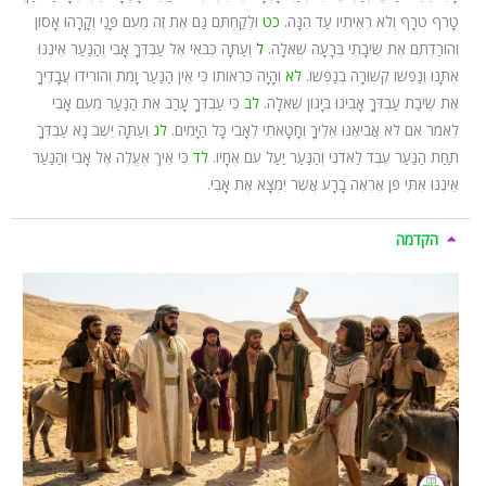
טָרֹף טֹרָף וְלֹא רְאִיתִיו עַד הֵנָּה.
כט
וּלְקַחְתֶּם גַּם אֶת זֶה מֵעִם פָּנַי וְקָרָהוּ אָסוֹן
וְהוֹרַדְתֶּם אֶת שֵׂיבָתִי בְּרָעָה שְׁאֹלָה.
ל
וְעַתָּה כְּבֹאִי אֶל עַבְדְּךָ אָבִי וְהַנַּעַר אֵינֶנּוּ
אִתָּנוּ וְנַפְשׁוֹ קְשׁוּרָה בְנַפְשׁוֹ.
לא
וְהָיָה כִּרְאוֹתוֹ כִּי אֵין הַנַּעַר וָמֵת וְהוֹרִידוּ עֲבָדֶיךָ
אֶת שֵׂיבַת עַבְדְּךָ אָבִינוּ בְּיָגוֹן שְׁאֹלָה.
לב
כִּי עַבְדְּךָ עָרַב אֶת הַנַּעַר מֵעִם אָבִי
לֵאמֹר אִם לֹא אֲבִיאֶנּוּ אֵלֶיךָ וְחָטָאתִי לְאָבִי כָּל הַיָּמִים.
לג
וְעַתָּה יֵשֶׁב נָא עַבְדְּךָ
תַּחַת הַנַּעַר עֶבֶד לַאדֹנִי וְהַנַּעַר יַעַל עִם אֶחָיו.
לד
כִּי אֵיךְ אֶעֱלֶה אֶל אָבִי וְהַנַּעַר
אֵינֶנּוּ אִתִּי פֶּן אֶרְאֶה בָרָע אֲשֶׁר יִמְצָא אֶת אָבִי.
הקדמה