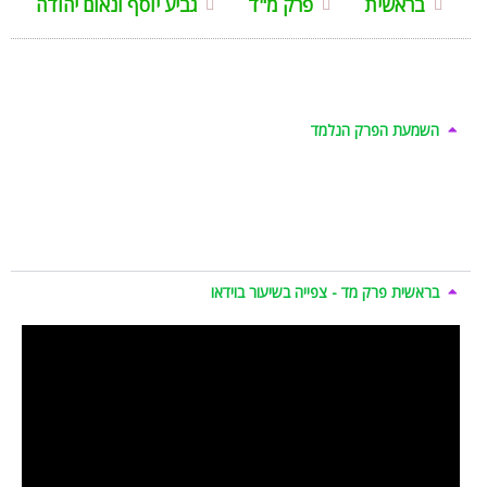
בראשית
פרק מ"ד
גביע יוסף ונאום יהודה
השמעת הפרק הנלמד
בראשית פרק מד - צפייה בשיעור בוידאו