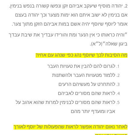
2. יהודה מוסיף שיעקב אביהם זקן ונפשו קשורה בנפש בנימין.
אם בנימין לא ישוב איתם הוא ימות מצער וכך יהודה בעצם
אומר ליוסף שיוסף יהיה אשם במות אביהם הזקן מתוך צער.
״והיה כראותו כי אין הנער ומת והורידו עבדיך את שיבת עבדך
ביגון שאלה״(ל״א).
מה הסיבות לכך שיוסף נהג כפי שנהג עם אחיו?
לגרום להם להבין את טעויות העבר
ללמוד מטעויות העבר ולהשתנות
להתחרט על מעשיהם הרעים
לראות שהם מסורים לאביהם
לראות שהם מסורים לבנימין למרות שהוא אהוב על
אביו ומועדף יותר מהם
לאחר נאום יהודה אפשר לראות שהפעולות של יוסף לאורך