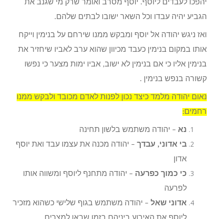
יהפכו לעבדים ליוסף. יוסף מסרב ואומר שרק מי שגנב את
הגביע יהיה עבדו וכל השאר ישובו לבתים שלהם.
ואז ניגש יהודה אל יוסף ומבקש ממנו שירחם על בנימין וייקח
אותו במקום בנימין כעבד מכיוון שהוא ערב לאביו שיחזיר את
בנימין אליו כי אם בנימין לא ישוב, אביו ימות מצער כי נפשו
קשורה בנפש בנימין .
נאום יהודה מלמד כיצד נכון לפנות לאדם מכובד ולבקש ממנו
רחמים:
נא
– יהודה משתמש בלשון תחינה
בי אדוני, עבדך
– יהודה מכנה את עצמו עבד ואת יוסף
אדון
כי כמוך כפרעה
– יהודה מתחנף ליוסף ומשווה אותו
לפרעה
אדוני שאל
– יהודה משתמש בגוף שלישי כשהוא מזכיר
ליוסף את האירוע ביניהם בזמן שבאו למצרים.