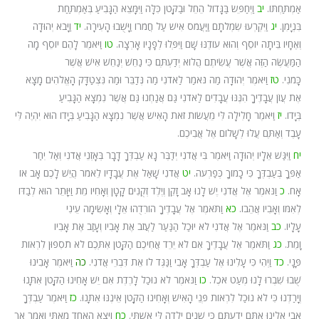
אַמְתַּחְתּוֹ.
יב
וַיְחַפֵּשׂ בַּגָּדוֹל הֵחֵל וּבַקָּטֹן כִּלָּה וַיִּמָּצֵא הַגָּבִיעַ בְּאַמְתַּחַת
בִּנְיָמִן.
יג
וַיִּקְרְעוּ שִׂמְלֹתָם וַיַּעֲמֹס אִישׁ עַל חֲמֹרוֹ וַיָּשֻׁבוּ הָעִירָה.
יד
וַיָּבֹא יְהוּדָה
וְאֶחָיו בֵּיתָה יוֹסֵף וְהוּא עוֹדֶנּוּ שָׁם וַיִּפְּלוּ לְפָנָיו אָרְצָה.
טו
וַיֹּאמֶר לָהֶם יוֹסֵף מָה
הַמַּעֲשֶׂה הַזֶּה אֲשֶׁר עֲשִׂיתֶם הֲלוֹא יְדַעְתֶּם כִּי נַחֵשׁ יְנַחֵשׁ אִישׁ אֲשֶׁר
כָּמֹנִי.
טז
וַיֹּאמֶר יְהוּדָה מַה נֹּאמַר לַאדֹנִי מַה נְּדַבֵּר וּמַה נִּצְטַדָּק הָאֱלֹהִים מָצָא
אֶת עֲו‍ֹן עֲבָדֶיךָ הִנֶּנּוּ עֲבָדִים לַאדֹנִי גַּם אֲנַחְנוּ גַּם אֲשֶׁר נִמְצָא הַגָּבִיעַ
בְּיָדוֹ.
יז
וַיֹּאמֶר חָלִילָה לִּי מֵעֲשׂוֹת זֹאת הָאִישׁ אֲשֶׁר נִמְצָא הַגָּבִיעַ בְּיָדוֹ הוּא יִהְיֶה לִּי
עָבֶד וְאַתֶּם עֲלוּ לְשָׁלוֹם אֶל אֲבִיכֶם.
יח
וַיִּגַּשׁ אֵלָיו יְהוּדָה וַיֹּאמֶר בִּי אֲדֹנִי יְדַבֶּר נָא עַבְדְּךָ דָבָר בְּאָזְנֵי אֲדֹנִי וְאַל יִחַר
אַפְּךָ בְּעַבְדֶּךָ כִּי כָמוֹךָ כְּפַרְעֹה.
יט
אֲדֹנִי שָׁאַל אֶת עֲבָדָיו לֵאמֹר הֲיֵשׁ לָכֶם אָב אוֹ
אָח.
כ
וַנֹּאמֶר אֶל אֲדֹנִי יֶשׁ לָנוּ אָב זָקֵן וְיֶלֶד זְקֻנִים קָטָן וְאָחִיו מֵת וַיִּוָּתֵר הוּא לְבַדּוֹ
לְאִמּוֹ וְאָבִיו אֲהֵבוֹ.
כא
וַתֹּאמֶר אֶל עֲבָדֶיךָ הוֹרִדֻהוּ אֵלָי וְאָשִׂימָה עֵינִי
עָלָיו.
כב
וַנֹּאמֶר אֶל אֲדֹנִי לֹא יוּכַל הַנַּעַר לַעֲזֹב אֶת אָבִיו וְעָזַב אֶת אָבִיו
וָמֵת.
כג
וַתֹּאמֶר אֶל עֲבָדֶיךָ אִם לֹא יֵרֵד אֲחִיכֶם הַקָּטֹן אִתְּכֶם לֹא תֹסִפוּן לִרְאוֹת
פָּנָי.
כד
וַיְהִי כִּי עָלִינוּ אֶל עַבְדְּךָ אָבִי וַנַּגֶּד לוֹ אֵת דִּבְרֵי אֲדֹנִי.
כה
וַיֹּאמֶר אָבִינוּ
שֻׁבוּ שִׁבְרוּ לָנוּ מְעַט אֹכֶל.
כו
וַנֹּאמֶר לֹא נוּכַל לָרֶדֶת אִם יֵשׁ אָחִינוּ הַקָּטֹן אִתָּנוּ
וְיָרַדְנוּ כִּי לֹא נוּכַל לִרְאוֹת פְּנֵי הָאִישׁ וְאָחִינוּ הַקָּטֹן אֵינֶנּוּ אִתָּנוּ.
כז
וַיֹּאמֶר עַבְדְּךָ
אָבִי אֵלֵינוּ אַתֶּם יְדַעְתֶּם כִּי שְׁנַיִם יָלְדָה לִּי אִשְׁתִּי.
כח
וַיֵּצֵא הָאֶחָד מֵאִתִּי וָאֹמַר אַךְ