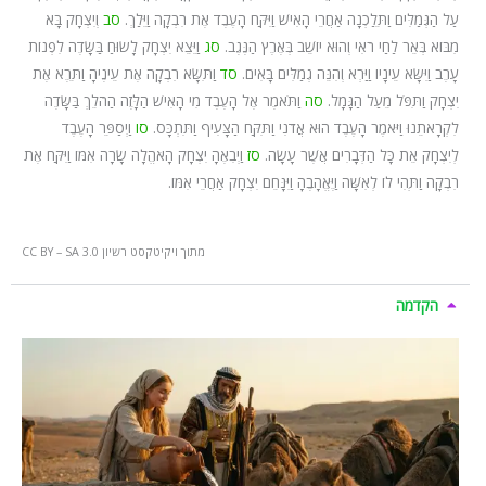
עַל הַגְּמַלִּים וַתֵּלַכְנָה אַחֲרֵי הָאִישׁ וַיִּקַּח הָעֶבֶד אֶת רִבְקָה וַיֵּלַךְ.
סב
וְיִצְחָק בָּא
מִבּוֹא בְּאֵר לַחַי רֹאִי וְהוּא יוֹשֵׁב בְּאֶרֶץ הַנֶּגֶב.
סג
וַיֵּצֵא יִצְחָק לָשׂוּחַ בַּשָּׂדֶה לִפְנוֹת
עָרֶב וַיִּשָּׂא עֵינָיו וַיַּרְא וְהִנֵּה גְמַלִּים בָּאִים.
סד
וַתִּשָּׂא רִבְקָה אֶת עֵינֶיהָ וַתֵּרֶא אֶת
יִצְחָק וַתִּפֹּל מֵעַל הַגָּמָל.
סה
וַתֹּאמֶר אֶל הָעֶבֶד מִי הָאִישׁ הַלָּזֶה הַהֹלֵךְ בַּשָּׂדֶה
לִקְרָאתֵנוּ וַיֹּאמֶר הָעֶבֶד הוּא אֲדֹנִי וַתִּקַּח הַצָּעִיף וַתִּתְכָּס.
סו
וַיְסַפֵּר הָעֶבֶד
לְיִצְחָק אֵת כָּל הַדְּבָרִים אֲשֶׁר עָשָׂה.
סז
וַיְבִאֶהָ יִצְחָק הָאֹהֱלָה שָׂרָה אִמּוֹ וַיִּקַּח אֶת
רִבְקָה וַתְּהִי לוֹ לְאִשָּׁה וַיֶּאֱהָבֶהָ וַיִּנָּחֵם יִצְחָק אַחֲרֵי אִמּוֹ.
מתוך ויקיטקסט רשיון CC BY – SA 3.0
הקדמה