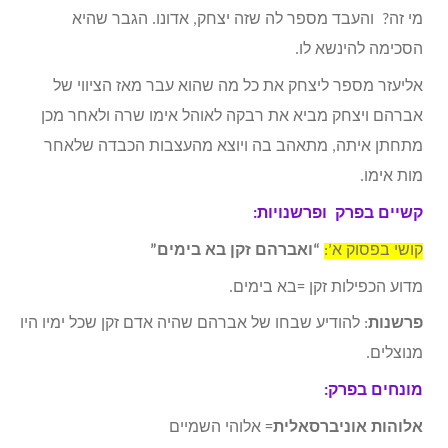
מי זה? והעבד מספר לה שזה יצחק, אדונו. הגבר שהיא
הסכימה להינשא לו.
אליעזר מספר ליצחק את כל מה שהוא עבר מאז הציווי של
אברהם ויצחק מביא את רבקה לאוהל אימו שרה ולאחר מכן
מתחתן איתה, מתאהב בה ויוצא מהעצבות הכבדה שלאחר
מות אימו.
קשיים בפרק ופרשנויות:
קושי בפסוק א’:
“ואברהם זקן בא בימים”
מדוע הכפילות זקן =בא בימים.
פרשנות
: להודיע שבחו של אברהם שהיה אדם זקן שכל ימיו היו
מנוצלים.
מונחים בפרק:
אלוהות אוניברסאלית
= אלוהי השמיים