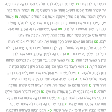
הֹכִיחַ יְהוָה לְבֶן אֲדֹנִי.
מה
אֲנִי טֶרֶם אֲכַלֶּה לְדַבֵּר אֶל לִבִּי וְהִנֵּה רִבְקָה יֹצֵאת וְכַדָּהּ
עַל שִׁכְמָהּ וַתֵּרֶד הָעַיְנָה וַתִּשְׁאָב וָאֹמַר אֵלֶיהָ הַשְׁקִינִי נָא.
מו
וַתְּמַהֵר וַתּוֹרֶד כַּדָּהּ
מֵעָלֶיהָ וַתֹּאמֶר שְׁתֵה וְגַם גְּמַלֶּיךָ אַשְׁקֶה וָאֵשְׁתְּ וְגַם הַגְּמַלִּים הִשְׁקָתָה.
מז
וָאֶשְׁאַל
אֹתָהּ וָאֹמַר בַּת מִי אַתְּ וַתֹּאמֶר בַּת בְּתוּאֵל בֶּן נָחוֹר אֲשֶׁר יָלְדָה לּוֹ מִלְכָּה וָאָשִׂם
הַנֶּזֶם עַל אַפָּהּ וְהַצְּמִידִים עַל יָדֶיהָ.
מח
וָאֶקֹּד וָאֶשְׁתַּחֲוֶה לַיהוָה וָאֲבָרֵךְ אֶת יְהוָה
אֱלֹהֵי אֲדֹנִי אַבְרָהָם אֲשֶׁר הִנְחַנִי בְּדֶרֶךְ אֱמֶת לָקַחַת אֶת בַּת אֲחִי אֲדֹנִי
לִבְנוֹ.
מט
וְעַתָּה אִם יֶשְׁכֶם עֹשִׂים חֶסֶד וֶאֱמֶת אֶת אֲדֹנִי הַגִּידוּ לִי וְאִם לֹא הַגִּידוּ
לִי וְאֶפְנֶה עַל יָמִין אוֹ עַל שְׂמֹאל.
נ
וַיַּעַן לָבָן וּבְתוּאֵל וַיֹּאמְרוּ מֵיְהוָה יָצָא הַדָּבָר לֹא
נוּכַל דַּבֵּר אֵלֶיךָ רַע אוֹ טוֹב.
נא
הִנֵּה רִבְקָה לְפָנֶיךָ קַח וָלֵךְ וּתְהִי אִשָּׁה לְבֶן
אֲדֹנֶיךָ כַּאֲשֶׁר דִּבֶּר יְהוָה.
נב
וַיְהִי כַּאֲשֶׁר שָׁמַע עֶבֶד אַבְרָהָם אֶת דִּבְרֵיהֶם וַיִּשְׁתַּחוּ
אַרְצָה לַיהוָה.
נג
וַיּוֹצֵא הָעֶבֶד כְּלֵי כֶסֶף וּכְלֵי זָהָב וּבְגָדִים וַיִּתֵּן לְרִבְקָה וּמִגְדָּנֹת
נָתַן לְאָחִיהָ וּלְאִמָּהּ.
נד
וַיֹּאכְלוּ וַיִּשְׁתּוּ הוּא וְהָאֲנָשִׁים אֲשֶׁר עִמּוֹ וַיָּלִינוּ וַיָּקוּמוּ בַבֹּקֶר
וַיֹּאמֶר שַׁלְּחֻנִי לַאדֹנִי.
נה
וַיֹּאמֶר אָחִיהָ וְאִמָּהּ תֵּשֵׁב הַנַּעֲרָ אִתָּנוּ יָמִים אוֹ עָשׂוֹר
אַחַר תֵּלֵךְ.
נו
וַיֹּאמֶר אֲלֵהֶם אַל תְּאַחֲרוּ אֹתִי וַיהוָה הִצְלִיחַ דַּרְכִּי שַׁלְּחוּנִי וְאֵלְכָה
לַאדֹנִי.
נז
וַיֹּאמְרוּ נִקְרָא לַנַּעֲרָ וְנִשְׁאֲלָה אֶת פִּיהָ.
נח
וַיִּקְרְאוּ לְרִבְקָה וַיֹּאמְרוּ אֵלֶיהָ
הֲתֵלְכִי עִם הָאִישׁ הַזֶּה וַתֹּאמֶר אֵלֵךְ.
נט
וַיְשַׁלְּחוּ אֶת רִבְקָה אֲחֹתָם וְאֶת מֵנִקְתָּהּ
וְאֶת עֶבֶד אַבְרָהָם וְאֶת אֲנָשָׁיו.
ס
וַיְבָרֲכוּ אֶת רִבְקָה וַיֹּאמְרוּ לָהּ אֲחֹתֵנוּ אַתְּ הֲיִי
לְאַלְפֵי רְבָבָה וְיִירַשׁ זַרְעֵךְ אֵת שַׁעַר שֹׂנְאָיו.
סא
וַתָּקָם רִבְקָה וְנַעֲרֹתֶיהָ וַתִּרְכַּבְנָה