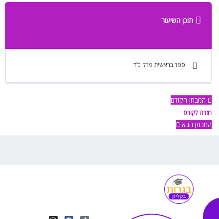
תוכן השיעור
ספר בראשית פרק כ”ד
המבחן הקודם
חזרה לקורס
המבחן הבא
I
Y
F
T