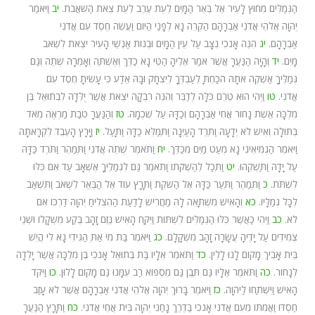
הַגְּמַלִּים מִחוּץ לָעִיר אֶל בְּאֵר הַמָּיִם לְעֵת עֶרֶב לְעֵת צֵאת הַשֹּׁאֲבֹת.
יב
וַיֹּאמַר
יְהוָה אֱלֹהֵי אֲדֹנִי אַבְרָהָם הַקְרֵה נָא לְפָנַי הַיּוֹם וַעֲשֵׂה חֶסֶד עִם אֲדֹנִי
אַבְרָהָם.
יג
הִנֵּה אָנֹכִי נִצָּב עַל עֵין הַמָּיִם וּבְנוֹת אַנְשֵׁי הָעִיר יֹצְאֹת לִשְׁאֹב
מָיִם.
יד
וְהָיָה הַנַּעֲרָ אֲשֶׁר אֹמַר אֵלֶיהָ הַטִּי נָא כַדֵּךְ וְאֶשְׁתֶּה וְאָמְרָה שְׁתֵה וְגַם
גְּמַלֶּיךָ אַשְׁקֶה אֹתָהּ הֹכַחְתָּ לְעַבְדְּךָ לְיִצְחָק וּבָהּ אֵדַע כִּי עָשִׂיתָ חֶסֶד עִם
אֲדֹנִי.
טו
וַיְהִי הוּא טֶרֶם כִּלָּה לְדַבֵּר וְהִנֵּה רִבְקָה יֹצֵאת אֲשֶׁר יֻלְּדָה לִבְתוּאֵל בֶּן
מִלְכָּה אֵשֶׁת נָחוֹר אֲחִי אַבְרָהָם וְכַדָּהּ עַל שִׁכְמָהּ.
טז
וְהַנַּעֲרָ טֹבַת מַרְאֶה מְאֹד
בְּתוּלָה וְאִישׁ לֹא יְדָעָהּ וַתֵּרֶד הָעַיְנָה וַתְּמַלֵּא כַדָּהּ וַתָּעַל.
יז
וַיָּרָץ הָעֶבֶד לִקְרָאתָהּ
וַיֹּאמֶר הַגְמִיאִינִי נָא מְעַט מַיִם מִכַּדֵּךְ.
יח
וַתֹּאמֶר שְׁתֵה אֲדֹנִי וַתְּמַהֵר וַתֹּרֶד כַּדָּהּ
עַל יָדָהּ וַתַּשְׁקֵהוּ.
יט
וַתְּכַל לְהַשְׁקֹתוֹ וַתֹּאמֶר גַּם לִגְמַלֶּיךָ אֶשְׁאָב עַד אִם כִּלּוּ
לִשְׁתֹּת.
כ
וַתְּמַהֵר וַתְּעַר כַּדָּהּ אֶל הַשֹּׁקֶת וַתָּרָץ עוֹד אֶל הַבְּאֵר לִשְׁאֹב וַתִּשְׁאַב
לְכָל גְּמַלָּיו.
כא
וְהָאִישׁ מִשְׁתָּאֵה לָהּ מַחֲרִישׁ לָדַעַת הַהִצְלִיחַ יְהוָה דַּרְכּוֹ אִם
לֹא.
כב
וַיְהִי כַּאֲשֶׁר כִּלּוּ הַגְּמַלִּים לִשְׁתּוֹת וַיִּקַּח הָאִישׁ נֶזֶם זָהָב בֶּקַע מִשְׁקָלוֹ וּשְׁנֵי
צְמִידִים עַל יָדֶיהָ עֲשָׂרָה זָהָב מִשְׁקָלָם.
כג
וַיֹּאמֶר בַּת מִי אַתְּ הַגִּידִי נָא לִי הֲיֵשׁ
בֵּית אָבִיךְ מָקוֹם לָנוּ לָלִין.
כד
וַתֹּאמֶר אֵלָיו בַּת בְּתוּאֵל אָנֹכִי בֶּן מִלְכָּה אֲשֶׁר יָלְדָה
לְנָחוֹר.
כה
וַתֹּאמֶר אֵלָיו גַּם תֶּבֶן גַּם מִסְפּוֹא רַב עִמָּנוּ גַּם מָקוֹם לָלוּן.
כו
וַיִּקֹּד
הָאִישׁ וַיִּשְׁתַּחוּ לַיהוָה.
כז
וַיֹּאמֶר בָּרוּךְ יְהוָה אֱלֹהֵי אֲדֹנִי אַבְרָהָם אֲשֶׁר לֹא עָזַב
חַסְדּוֹ וַאֲמִתּוֹ מֵעִם אֲדֹנִי אָנֹכִי בַּדֶּרֶךְ נָחַנִי יְהוָה בֵּית אֲחֵי אֲדֹנִי.
כח
וַתָּרָץ הַנַּעֲרָ