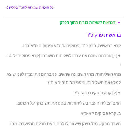
כל הזכויות שמורות לתנ”ך בקליק
C.
דוגמאות לשאלות בגרות מתוך הפרק
בראשית פרק כ”ד
קרא בראשית, פרק כ”ד, פסוקים א’-כ”א ופסוקים ס”א-ס”ז.
א[1] אברהם שולח את עבדו לשליחות חשובה. )קרא פסוקים א’-ט’.
(
מהי השליחות? מהי השבועה שהשביע אברהם את עבדו לפני שיצא
למלא את השליחות, ומפני מה הזהיר אותו?
א[2] קרא פסוקים ס”א-ס”ז.
האם הצליח העבד בשליחות זו? בסס את תשובתך על הכתוב.
ב. קרא פסוקים י”א-כ”א
העבד מבקש מה’ סימן שיעזור לו לבחור את הכלה המיועדת. מהו