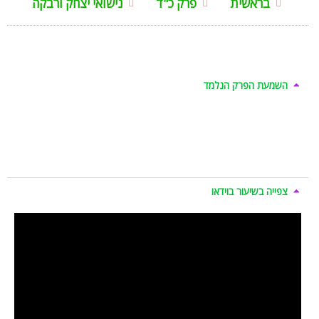
בראשית
פרק כ"ד
נישואי יצחק ורבקה
השמעת הפרק הנלמד
צפייה בשיעור בוידאו