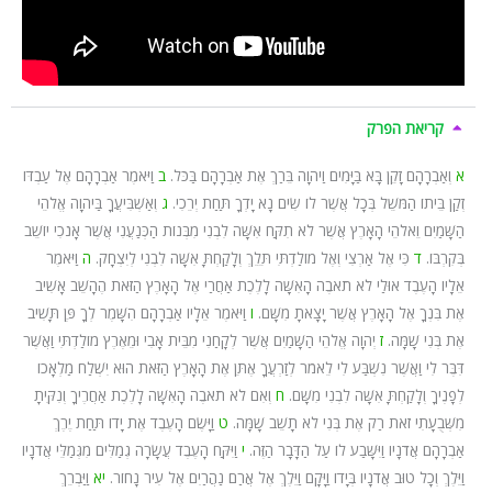
קריאת הפרק
א
וְאַבְרָהָם זָקֵן בָּא בַּיָּמִים וַיהוָה בֵּרַךְ אֶת אַבְרָהָם בַּכֹּל.
ב
וַיֹּאמֶר אַבְרָהָם אֶל עַבְדּוֹ
זְקַן בֵּיתוֹ הַמֹּשֵׁל בְּכָל אֲשֶׁר לוֹ שִׂים נָא יָדְךָ תַּחַת יְרֵכִי.
ג
וְאַשְׁבִּיעֲךָ בַּיהוָה אֱלֹהֵי
הַשָּׁמַיִם וֵאלֹהֵי הָאָרֶץ אֲשֶׁר לֹא תִקַּח אִשָּׁה לִבְנִי מִבְּנוֹת הַכְּנַעֲנִי אֲשֶׁר אָנֹכִי יוֹשֵׁב
בְּקִרְבּוֹ.
ד
כִּי אֶל אַרְצִי וְאֶל מוֹלַדְתִּי תֵּלֵךְ וְלָקַחְתָּ אִשָּׁה לִבְנִי לְיִצְחָק.
ה
וַיֹּאמֶר
אֵלָיו הָעֶבֶד אוּלַי לֹא תֹאבֶה הָאִשָּׁה לָלֶכֶת אַחֲרַי אֶל הָאָרֶץ הַזֹּאת הֶהָשֵׁב אָשִׁיב
אֶת בִּנְךָ אֶל הָאָרֶץ אֲשֶׁר יָצָאתָ מִשָּׁם.
ו
וַיֹּאמֶר אֵלָיו אַבְרָהָם הִשָּׁמֶר לְךָ פֶּן תָּשִׁיב
אֶת בְּנִי שָׁמָּה.
ז
יְהוָה אֱלֹהֵי הַשָּׁמַיִם אֲשֶׁר לְקָחַנִי מִבֵּית אָבִי וּמֵאֶרֶץ מוֹלַדְתִּי וַאֲשֶׁר
דִּבֶּר לִי וַאֲשֶׁר נִשְׁבַּע לִי לֵאמֹר לְזַרְעֲךָ אֶתֵּן אֶת הָאָרֶץ הַזֹּאת הוּא יִשְׁלַח מַלְאָכוֹ
לְפָנֶיךָ וְלָקַחְתָּ אִשָּׁה לִבְנִי מִשָּׁם.
ח
וְאִם לֹא תֹאבֶה הָאִשָּׁה לָלֶכֶת אַחֲרֶיךָ וְנִקִּיתָ
מִשְּׁבֻעָתִי זֹאת רַק אֶת בְּנִי לֹא תָשֵׁב שָׁמָּה.
ט
וַיָּשֶׂם הָעֶבֶד אֶת יָדוֹ תַּחַת יֶרֶךְ
אַבְרָהָם אֲדֹנָיו וַיִּשָּׁבַע לוֹ עַל הַדָּבָר הַזֶּה.
י
וַיִּקַּח הָעֶבֶד עֲשָׂרָה גְמַלִּים מִגְּמַלֵּי אֲדֹנָיו
וַיֵּלֶךְ וְכָל טוּב אֲדֹנָיו בְּיָדוֹ וַיָּקָם וַיֵּלֶךְ אֶל אֲרַם נַהֲרַיִם אֶל עִיר נָחוֹר.
יא
וַיַּבְרֵךְ