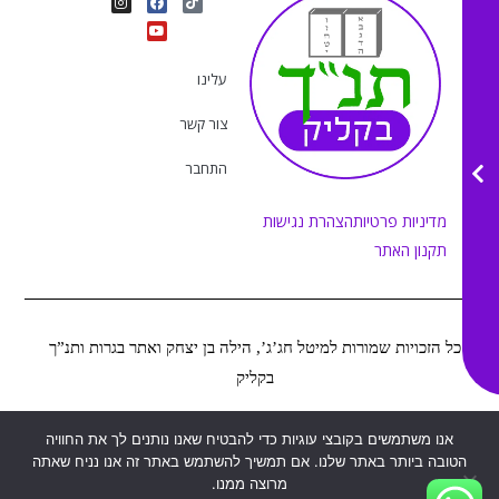
n
o
a
i
s
u
c
k
t
e
t
t
a
b
u
o
g
o
b
k
r
o
e
עלינו
a
k
m
צור קשר
התחבר
מדיניות פרטיות
הצהרת נגישות
תקנון האתר
כל הזכויות שמורות למיטל חג’ג’, הילה בן יצחק ואתר בגרות ותנ”ך
בקליק
אנו משתמשים בקובצי עוגיות כדי להבטיח שאנו נותנים לך את החוויה
Web&MOR
2022
©
נבנה ע”י
הטובה ביותר באתר שלנו. אם תמשיך להשתמש באתר זה אנו נניח שאתה
מרוצה ממנו.