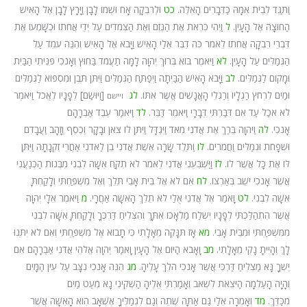
וַתַּגֵּד לְבֵית אִמָּהּ כַּדְּבָרִים הָאֵלֶּה.
כט
וּלְרִבְקָה אָח וּשְׁמוֹ לָבָן וַיָּרָץ לָבָן אֶל הָאִישׁ
הַחוּצָה אֶל הָעָיִן.
ל
וַיְהִי כִּרְאֹת אֶת הַנֶּזֶם וְאֶת הַצְּמִדִים עַל יְדֵי אֲחֹתוֹ וּכְשָׁמְעוֹ אֶת
דִּבְרֵי רִבְקָה אֲחֹתוֹ לֵאמֹר כֹּה דִבֶּר אֵלַי הָאִישׁ וַיָּבֹא אֶל הָאִישׁ וְהִנֵּה עֹמֵד עַל
הַגְּמַלִּים עַל הָעָיִן.
לא
וַיֹּאמֶר בּוֹא בְּרוּךְ יְהוָה לָמָּה תַעֲמֹד בַּחוּץ וְאָנֹכִי פִּנִּיתִי הַבַּיִת
וּמָקוֹם לַגְּמַלִּים.
לב
וַיָּבֹא הָאִישׁ הַבַּיְתָה וַיְפַתַּח הַגְּמַלִּים וַיִּתֵּן תֶּבֶן וּמִסְפּוֹא לַגְּמַלִּים
וּמַיִם לִרְחֹץ רַגְלָיו וְרַגְלֵי הָאֲנָשִׁים אֲשֶׁר אִתּוֹ.
לג
[וַיּוּשַׂם] לְפָנָיו לֶאֱכֹל וַיֹּאמֶר
ויישם
לֹא אֹכַל עַד אִם דִּבַּרְתִּי דְּבָרָי וַיֹּאמֶר דַּבֵּר.
לד
וַיֹּאמַר עֶבֶד אַבְרָהָם
אָנֹכִי.
לה
וַיהוָה בֵּרַךְ אֶת אֲדֹנִי מְאֹד וַיִּגְדָּל וַיִּתֶּן לוֹ צֹאן וּבָקָר וְכֶסֶף וְזָהָב וַעֲבָדִם
וּשְׁפָחֹת וּגְמַלִּים וַחֲמֹרִים.
לו
וַתֵּלֶד שָׂרָה אֵשֶׁת אֲדֹנִי בֵן לַאדֹנִי אַחֲרֵי זִקְנָתָהּ וַיִּתֶּן
לּוֹ אֶת כָּל אֲשֶׁר לוֹ.
לז
וַיַּשְׁבִּעֵנִי אֲדֹנִי לֵאמֹר לֹא תִקַּח אִשָּׁה לִבְנִי מִבְּנוֹת הַכְּנַעֲנִי
אֲשֶׁר אָנֹכִי יֹשֵׁב בְּאַרְצוֹ.
לח
אִם לֹא אֶל בֵּית אָבִי תֵּלֵךְ וְאֶל מִשְׁפַּחְתִּי וְלָקַחְתָּ
אִשָּׁה לִבְנִי.
לט
וָאֹמַר אֶל אֲדֹנִי אֻלַי לֹא תֵלֵךְ הָאִשָּׁה אַחֲרָי.
מ
וַיֹּאמֶר אֵלָי יְהוָה
אֲשֶׁר הִתְהַלַּכְתִּי לְפָנָיו יִשְׁלַח מַלְאָכוֹ אִתָּךְ וְהִצְלִיחַ דַּרְכֶּךָ וְלָקַחְתָּ אִשָּׁה לִבְנִי
מִמִּשְׁפַּחְתִּי וּמִבֵּית אָבִי.
מא
אָז תִּנָּקֶה מֵאָלָתִי כִּי תָבוֹא אֶל מִשְׁפַּחְתִּי וְאִם לֹא יִתְּנוּ
לָךְ וְהָיִיתָ נָקִי מֵאָלָתִי.
מב
וָאָבֹא הַיּוֹם אֶל הָעָיִן וָאֹמַר יְהוָה אֱלֹהֵי אֲדֹנִי אַבְרָהָם אִם
יֶשְׁךָ נָּא מַצְלִיחַ דַּרְכִּי אֲשֶׁר אָנֹכִי הֹלֵךְ עָלֶיהָ.
מג
הִנֵּה אָנֹכִי נִצָּב עַל עֵין הַמָּיִם
וְהָיָה הָעַלְמָה הַיֹּצֵאת לִשְׁאֹב וְאָמַרְתִּי אֵלֶיהָ הַשְׁקִינִי נָא מְעַט מַיִם
מִכַּדֵּךְ.
מד
וְאָמְרָה אֵלַי גַּם אַתָּה שְׁתֵה וְגַם לִגְמַלֶּיךָ אֶשְׁאָב הִוא הָאִשָּׁה אֲשֶׁר