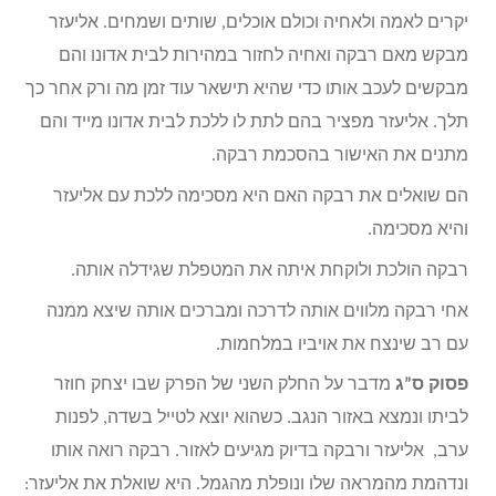
יקרים לאמה ולאחיה וכולם אוכלים, שותים ושמחים. אליעזר
מבקש מאם רבקה ואחיה לחזור במהירות לבית אדונו והם
מבקשים לעכב אותו כדי שהיא תישאר עוד זמן מה ורק אחר כך
תלך. אליעזר מפציר בהם לתת לו ללכת לבית אדונו מייד והם
מתנים את האישור בהסכמת רבקה.
הם שואלים את רבקה האם היא מסכימה ללכת עם אליעזר
והיא מסכימה.
רבקה הולכת ולוקחת איתה את המטפלת שגידלה אותה.
אחי רבקה מלווים אותה לדרכה ומברכים אותה שיצא ממנה
עם רב שינצח את אויביו במלחמות.
פסוק ס”ג
מדבר על החלק השני של הפרק שבו יצחק חוזר
לביתו ונמצא באזור הנגב. כשהוא יוצא לטייל בשדה, לפנות
ערב, אליעזר ורבקה בדיוק מגיעים לאזור. רבקה רואה אותו
ונדהמת מהמראה שלו ונופלת מהגמל. היא שואלת את אליעזר: