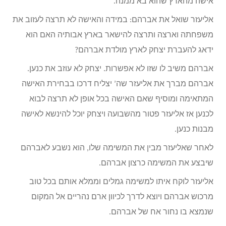
אישה מהארץ שהוא בא ממנה.
אליעזר שואל את אברהם: במידה והאישה לא תרצה לעזוב את
משפחתה וארצה ותרצה להישאר בארץ אבותיה האם הוא
ידאג להעברת יצחק לארץ מולדת אברהם?
אברהם משיב לו שזו לא אפשרות. יצחק לא עוזב את כנען.
אברהם מברך את אליעזר שה’ יצליח דרכו בבחירת האישה
המתאימה ומוסיף שאם האישה בכל אופן לא תרצה לבוא
לכנען אז אליעזר פטור מהשבועה ויצחק יוכל להינשא לאישה
מבנות כנען.
לאחר שאליעזר מבין את המשימה שלו, הוא נשבע לאברהם
שיבצע את המשימה כרצון אברהם.
אליעזר לוקח איתו למשימה גמלים וממלא אותם בכל טוב
מרכוש אברהם ויוצא לדרך לכיוון ארם נהריים אל המקום
שנמצא בו נחור אח של אברהם.