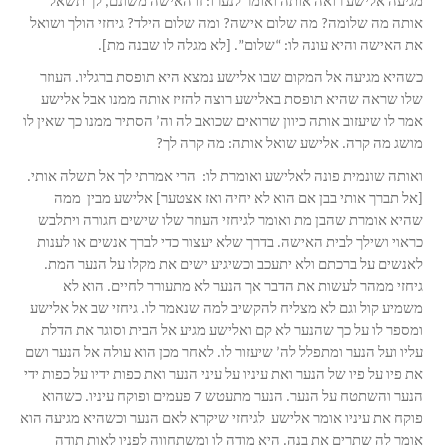
מגיעה אלישע רואה אותה ואומר לנערו: זו האישה משונם, לך תשאל
אותה מה שלומה? מה שלום אישה? ומה שלום הילד? גיחזי הולך ושואל
את האישה והיא עונה לו: “שלום”. [לא מגלה לו שבנה מת].
כשהיא מגיעה אל המקום שבו אלישע נמצא היא תופסת ברגליו. העוזר
שלו שראה שהיא תופסת באלישע רוצה להזיז אותה ממנו אבל אלישע
אמר לו שיעזוב אותה כיוון שרואים שכואב לה וה’ הסתיר ממנו כך שאין לו
מושג מה קרה. אלישע שואל אותה: מה קרה לך?
ואותה שונמית פונה לאלישע ואומרת לו: הרי אמרתי לך אל תשלה אותי.
[אל תברך אותי בבן אם הוא לא יחיה ואז אצטער] אלישע מבין ממה
שהיא אומרת שהבן מת ואומר לגיחזי העוזר שלו שישים חגורה ויתלבש
כראוי ושילך לבית האישה. בדרך שלא יעצור כדי לברך אנשים או לענות
לאנשים על ברכתם ולא יתעכב וכשיגיע ישים את מקלו על הנער המת.
גיחזי ממהר לעשות את הדבר אך הנער לא מתעורר לחיים. הוא לא
משמיע קול וגם לא מצליח להקשיב למה שנאמר לו. גיחזי שב אל אלישע
ומספר לו על כך שהנער לא קם ואלישע מגיע אל הבית וסוגר את הדלת
עליו ועל הנער ומתפלל לה’ שיעזור לו. לאחר מכן הוא עולה אל הנער ושם
את פיו על פיו של הנער ואת עיניו על עיני הנער ואת כפות ידיו על כפות ידי
הנער והשתטח על הנער. הנער מתעטש 7 פעמים ופוקח עיניו. כשהוא
פוקח את עיניו אומר אלישע לגיחזי שיקרא לאם הנער וכשהיא מגיעה הוא
אומר לה שתרים את בנה. היא מודה לו ומשתחווה לפניו לאות תודה