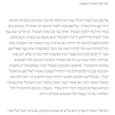
ומרימה אותו ויוצאת.
אלישע שב לאזור הגלגל שם הוא מלמד את בני הנביאים ובאותה תקופה
היה רעב גדול בארץ . אלישע פונה לאחד מהנערים ואומר לו שישים מים
בסיר גדול כדי להכין תבשיל. אותו נער קם ומכין תבשיל. ובינתיים יוצא נער
אחר לשדה כדי ללקט ירקות לתבשיל והוא מוצא גפן בשדה. הוא מלקט
ממנה פקעות [הגפן הזו הייתה גפן ארסית שמי שאוכל את הענבים שבה
יכול למות] הוא חוזר לבית ורואה את הסיר [שהעמיד אותו נער שאלישע
אמר לו לבשל בו] והוא מעביר את הפקעות לסיר מכיוון שלא ידע שהן
רעילות. לאחר כמה זמן כל מה שבסיר מתבשל ומוזגים לכל האנשים
במקום מהתבשיל. ופתאום האנשים שאכלו הבינו שבתבשיל יש פקעות
והם כמו סם מוות[רעילות] מיד התחילו צעקות ואמרו לאלישע שהאוכל
רעיל. קם אלישע ומבקש מאנשיו לקחת קמח ולהביא לו. הוא לוקח את
הקמח ושופך לסיר ואז אומר לנער תמזוג מהסיר את התבשיל שיש עכשיו
כשהוא מעורבב בקמח והכל יהיה בסדר. ובאמת, מוזגים מהתבשיל לכל
הצלחות של מי שאכל וכל האנשים אוכלים וחיים.
הסיפור האחרון בפרק הוא על איש שמגיע ממקום שנקרא “בעל שלישה”