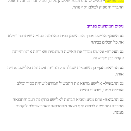
בעל שלשה
= האיש שהגיע מבעל שלשה[מקום] עם לחם ותבואה והאוכל
התברך והספיק לכולם ואף נותר.
ניסים המופיעים בפרק:
נס השמן-
אלישע מברך את השמן בבית האלמנה הענייה שיתרבה וימלא
את כל הכלים בביתה.
נס העקרה-
אלישע מברך את האישה השונמית שאירחה אותו והייתה
עקרה בבן תוך שנה.
נס החייאת הבן
– בן השונמית שנולד גדל ונהייה חולה ומת ואלישע מחייה
אותו.
נס התבשיל
– אלישע מרפא את התבשיל המורעל שהיה בסיר וכולם
אוכלים ממנו, שבעים וחיים.
נס התבואה-
אדם מגיע ומביא תבואה לאלישע בתקופת רעב והתבואה
מתרבה ומספיקה לכולם ואף נשאר מהתבואה לאחר שכולם לוקחים
ממנה.