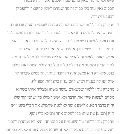
שיש ולא על מה שאין ברגע שבן האלמנה אומר לה שנגמרו
הכלים
ואין
עוד כלי בבית זה מה שגורם לשמן להיעצר ולהפסיק
לבעבע ולגדול.
מהפרק ניתן ללמוד שהברכה שרויה על מה שסמוי מהעין. אם אדם
רוצה שיהיה לו שפע הוא לא צריך לספר על כל הפעולות שעושה לכל
אדם אלא לעשות בשקט בלי הרבה רעש ובלי שכולם יראו. כך הוא
יתמקד יותר בעשייה וכך אנשים שמקנאים לו יפגעו בהצלחתו.
אלישע אומר לאלמנה להביא את הכלים שהשאילה מכל שכנותיה
לתוך הבית ותסגור את הדלת עליה ועל בניה ולא תשתף את כולם
בנס. אלא רק היא ומשפחתה הקרובה ביותר. האנשים שברור לה
שיסייעו לה בעניין ושיש להם עניין בהצלחת הפעולה.
מהפרק ניתן ללמוד שכשאדם עושה משהו ומצליח איתו כשהוא
מסיים לעשות שיזיז את הדבר ולא ישאיר מולו כדי שהמיקוד שלו
יהיה בדבר הבא. אלישע אומר לאלמנה שתמלא את הכלי בשמן ואז
תזיז [תסיע] את אותו כלי למקום אחר ותמלא כלי נוסף.
מהפרק ניתן ללמוד על השונמית על חוכמתה. היא לא ממהרת להכין
לאלישע חדר בביתם אלא רק לאחר שהיא מזמינה אותו לאכול בביתם