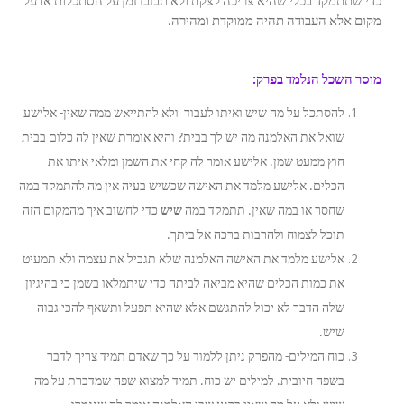
כדי שתתמקד בכלי שהיא צריכה לצקת ולא תבזבז זמן על הסתכלות או על
מקום אלא העבודה תהיה ממוקדת ומהירה.
מוסר השכל הנלמד בפרק:
להסתכל על מה שיש ואיתו לעבוד ולא להתייאש ממה שאין- אלישע
שואל את האלמנה מה יש לך בבית? והיא אומרת שאין לה כלום בבית
חוץ ממעט שמן. אלישע אומר לה קחי את השמן ומלאי איתו את
הכלים. אלישע מלמד את האישה שכשיש בעיה אין מה להתמקד במה
שחסר או במה שאין. תתמקד במה
שיש
כדי לחשוב איך מהמקום הזה
תוכל לצמוח ולהרבות ברכה אל ביתך.
אלישע מלמד את האישה האלמנה שלא תגביל את עצמה ולא תמעיט
את כמות הכלים שהיא מביאה לביתה כדי שיתמלאו בשמן כי בהיגיון
שלה הדבר לא יכול להתגשם אלא שהיא תפעל ותשאף להכי גבוה
שיש.
כוח המילים- מהפרק ניתן ללמוד על כך שאדם תמיד צריך לדבר
בשפה חיובית. למילים יש כוח. תמיד למצוא שפה שמדברת על מה