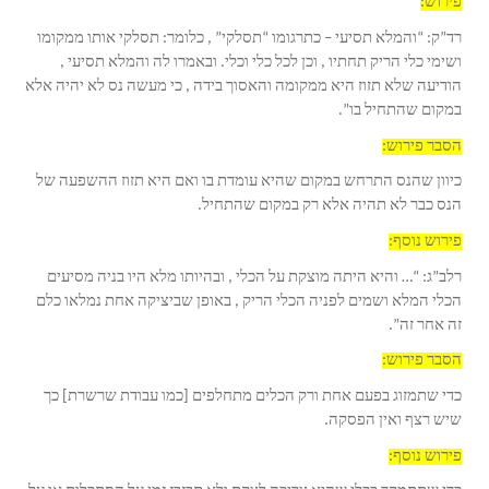
פירוש:
רד”ק: “והמלא תסיעי – כתרגומו “תסלקי” , כלומר: תסלקי אותו ממקומו
ושימי כלי הריק תחתיו , וכן לכל כלי וכלי. ובאמרו לה והמלא תסיעי ,
הודיעה שלא תזוז היא ממקומה והאסוך בידה , כי מעשה נס לא יהיה אלא
במקום שהתחיל בו”.
הסבר פירוש:
כיוון שהנס התרחש במקום שהיא עומדת בו ואם היא תזוז ההשפעה של
הנס כבר לא תהיה אלא רק במקום שהתחיל.
פירוש נוסף:
רלב”ג: “… והיא היתה מוצקת על הכלי , ובהיותו מלא היו בניה מסיעים
הכלי המלא ושמים לפניה הכלי הריק , באופן שביציקה אחת נמלאו כלם
זה אחר זה”.
הסבר פירוש:
כדי שתמזוג בפעם אחת ורק הכלים מתחלפים [כמו עבודת שרשרת] כך
שיש רצף ואין הפסקה.
פירוש נוסף: