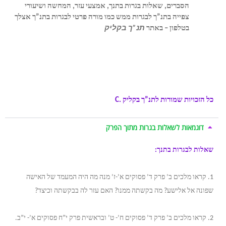
הסברים, שאלות בגרות בתנך, אמצעי עזר, המחשה ושיעורי
צפייה בתנ”ך לבגרות ממש כמו מורה פרטי לבגרות בתנ”ך אצלך
בטלפון – באתר
תנ”ך בקליק
.
לימוד תנ”ך לבגרות , הכנה
לבגרות בתנך , שיעורים פרטיים בתנ”ך , סיכומים לבגרות בתנ”ך,
לומדים לבגרות בתנך בקלות.שאלות בגרות בתנך ושיעורי צפייה
בתנך ממש כמו מורה פרטי אצלך בטלפון – באתר
תנך בקליק
.
,
טיפים לבחינת בגרות בתנך , מדריך כתיבת תשובה בבגרות בתנ”ך
, חומר עזר לבגרות בתנ”ך
כל הזכויות שמורות לתנ”ך בקליק
C.
דוגמאות לשאלות בגרות מתוך הפרק
שאלות לבגרות בתנך:
1. קראו מלכים ב’ פרק ד’ פסוקים א’-ז’ מנה מה היה המעמד של האישה
שפונה אל אלישע? מה בקשתה ממנו? האם עזר לה בבקשתה וכיצד?
2. קראו מלכים ב’ פרק ד’ פסוקים ח’- ט’ ובראשית פרק י”ח פסוקים א’- י”ב.