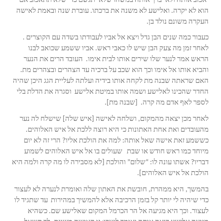
יאכזב אותה ולא יברך אותה במשהו שלא יתגשם כדי שלא תתאכזב אם
הוא לא יקרה. ואלישע לא משנה את ברכתו. עוברת שנה ובאמת לאישה
העקרה משונם נולד בן.
כעבור כמה שנים הבן גדל ויצא אל אביו לעבודתו בשדה עם הקוצרים .
לאחר זמן מה צעק הבן שיש לו כאבי ראש. אביו ששמע שכואב לבנו
הראש אמר לנער שלו שירים אותו לבית אימו. העובד הרים את הנער
והביא אותו אל אימו וכך הוא שכב על ברכיה עד הצהרים ובצהרים מת.
האם שראתה שבנה מת לקחה אותו בידיה ועלתה לעליית הגג היכן שהיה
החדר שהכינו לאלישע ושמה אותו במיטת אלישע וסגרה את הדלת בלי
לספר לאף אדם מה קרה. [שבנה מת].
לאחר מכן יצאה מהמקום, ושלחה לאישה [איש שלה] שישלח לה נער
מהעובדים ואת אחת האתונות כי היא רוצה ללכת אל איש האלוהים.
כששמע זאת אישה שאל אותה: למה את הולכת אליו? הרי זה לא יום
מיוחד כמו ראש חודש או שבת שעולים בו אל איש האלוהים לשמוע
דבריו? אשתו עונה לו: “שלום” והולכת [לא מסבירה לו מה קרה ולמה היא
הולכת אל איש האלוהים].
בהמשך, היא ממהרת, חובשת את האתון שלה ואומרת לנערה לא לעצור
כדי שיהיה לי יותר קל בזמן הרכיבה אלא להמשיך במהירות עד שתגיד לו
לעצור. וכך היא מגיעה אל הר הכרמל המקום שאלישע שם. כשהיא