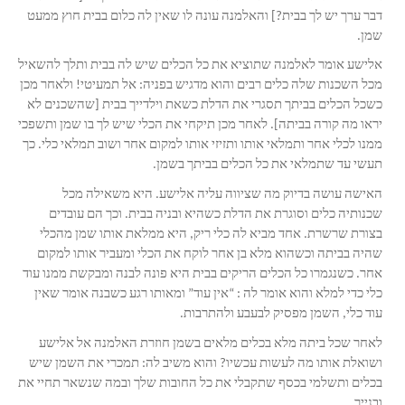
דבר ערך יש לך בבית?] והאלמנה עונה לו שאין לה כלום בבית חוץ ממעט
שמן.
אלישע אומר לאלמנה שתוציא את כל הכלים שיש לה בבית ותלך להשאיל
מכל השכנות שלה כלים רבים והוא מדגיש בפניה: אל תמעיטי! ולאחר מכן
כשכל הכלים בביתך תסגרי את הדלת כשאת וילדייך בבית [שהשכנים לא
יראו מה קורה בביתה]. לאחר מכן תיקחי את הכלי שיש לך בו שמן ותשפכי
ממנו לכלי אחר ותמלאי אותו ותזיזי אותו למקום אחר ושוב תמלאי כלי. כך
תעשי עד שתמלאי את כל הכלים בביתך בשמן.
האישה עושה בדיוק מה שציווה עליה אלישע. היא משאילה מכל
שכנותיה כלים וסוגרת את הדלת כשהיא ובניה בבית. וכך הם עובדים
בצורת שרשרת. אחד מביא לה כלי ריק, היא ממלאת אותו שמן מהכלי
שהיה בביתה וכשהוא מלא בן אחר לוקח את הכלי ומעביר אותו למקום
אחר. כשנגמרו כל הכלים הריקים בבית היא פונה לבנה ומבקשת ממנו עוד
כלי כדי למלא והוא אומר לה : “אין עוד” ומאותו רגע כשבנה אומר שאין
עוד כלי, השמן מפסיק לבעבע ולהתרבות.
לאחר שכל ביתה מלא בכלים מלאים בשמן חוזרת האלמנה אל אלישע
ושואלת אותו מה לעשות עכשיו? והוא משיב לה: תמכרי את השמן שיש
בכלים ותשלמי בכסף שתקבלי את כל החובות שלך ובמה שנשאר תחיי את
ובנייך.