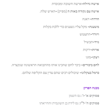
אישה גדולה
=אישה חשובה ומכובדת
אישה עם נקודה באות ה
[מפיק] =האיש שלה.
חרדה
= דאגה
משענת
= מקל עליו נשענים כדי ללכת בקלות
ויזורר
=התעטש
נזיד
=תבשיל
ארות
=ירקות
ויצקו
=מזגו
לחם ביכורים
= כיכר לחם שהכינו אותו מהתבואה הראשונה שנקצרה.
כרמל בצקלונו
= שיבולים רכים שהם עדין עם הקליפה שלהם.
מבנה הפרק:
פסוקים א’-ז’:
נס השמן
פסוקים ח’-ל”ז:
נס לידת בן השונמית והחייאתו