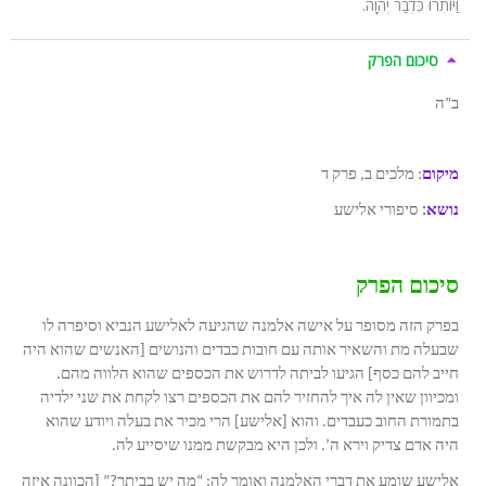
וַיּוֹתִרוּ כִּדְבַר יְהוָה.
סיכום הפרק
ב”ה
מיקום
: מלכים ב, פרק ד
נושא
:
סיפורי אלישע
סיכום הפרק
בפרק הזה מסופר על אישה אלמנה שהגיעה לאלישע הנביא וסיפרה לו
שבעלה מת והשאיר אותה עם חובות כבדים והנושים [האנשים שהוא היה
חייב להם כסף] הגיעו לביתה לדרוש את הכספים שהוא הלווה מהם.
ומכיוון שאין לה איך להחזיר להם את הכספים רצו לקחת את שני ילדיה
בתמורת החוב כעבדים. והוא [אלישע] הרי מכיר את בעלה ויודע שהוא
היה אדם צדיק וירא ה’. ולכן היא מבקשת ממנו שיסייע לה.
אלישע שומע את דברי האלמנה ואומר לה: “מה יש בביתך?” [הכוונה איזה