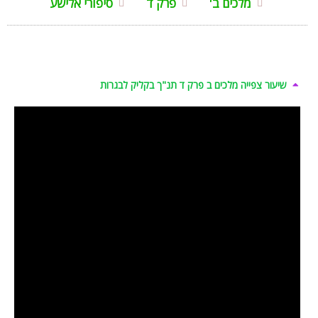
מלכים ב'
פרק ד
סיפורי אלישע
שיעור צפייה מלכים ב פרק ד תנ"ך בקליק לבגרות