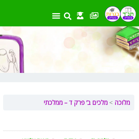
ילוג
תוכן
אמצעי עזר
שאלות בגרות
מבחנים ועבודות
חומר העשרה
פרקים וקישורים
מלוכה
מלכים ב’ פרק ד – ממלכתי