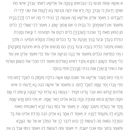
א וְאִשָּׁה אַחַת מִנְּשֵׁי בְנֵי הַנְּבִיאִים צָעֲקָה אֶל אֱלִישָׁע לֵאמֹר עַבְדְּךָ אִישִׁי מֵת
וְאַתָּה יָדַעְתָּ כִּי עַבְדְּךָ הָיָה יָרֵא אֶת יְהוָה וְהַנֹּשֶׁה בָּא לָקַחַת אֶת שְׁנֵי יְלָדַי לוֹ
לַעֲבָדִים. ב וַיֹּאמֶר אֵלֶיהָ אֱלִישָׁע מָה אֶעֱשֶׂה לָּךְ הַגִּידִי לִי מַה יֶּשׁ לכי [לָךְ] בַּבָּיִת
וַתֹּאמֶר אֵין לְשִׁפְחָתְךָ כֹל בַּבַּיִת כִּי אִם אָסוּךְ שָׁמֶן. ג וַיֹּאמֶר לְכִי שַׁאֲלִי לָךְ כֵּלִים
מִן הַחוּץ מֵאֵת כָּל שכנכי [שְׁכֵנָיִךְ] כֵּלִים רֵקִים אַל תַּמְעִיטִי. ד וּבָאת וְסָגַרְתְּ
הַדֶּלֶת בַּעֲדֵךְ וּבְעַד בָּנַיִךְ וְיָצַקְתְּ עַל כָּל הַכֵּלִים הָאֵלֶּה וְהַמָּלֵא תַּסִּיעִי. ה וַתֵּלֶךְ
מֵאִתּוֹ וַתִּסְגֹּר הַדֶּלֶת בַּעֲדָהּ וּבְעַד בָּנֶיהָ הֵם מַגִּשִׁים אֵלֶיהָ וְהִיא מיצקת [מוֹצָקֶת].
ו וַיְהִי כִּמְלֹאת הַכֵּלִים וַתֹּאמֶר אֶל בְּנָהּ הַגִּישָׁה אֵלַי עוֹד כֶּלִי וַיֹּאמֶר אֵלֶיהָ אֵין עוֹד
כֶּלִי וַיַּעֲמֹד הַשָּׁמֶן. ז וַתָּבֹא וַתַּגֵּד לְאִישׁ הָאֱלֹהִים וַיֹּאמֶר לְכִי מִכְרִי אֶת הַשֶּׁמֶן וְשַׁלְּמִי
אֶת נשיכי [נִשְׁיֵךְ] וְאַתְּ בניכי [וּבָנַיִךְ] תִחְיִי בַּנּוֹתָר.
ח וַיְהִי הַיּוֹם וַיַּעֲבֹר אֱלִישָׁע אֶל שׁוּנֵם וְשָׁם אִשָּׁה גְדוֹלָה וַתַּחֲזֶק בּוֹ לֶאֱכָל לָחֶם וַיְהִי
מִדֵּי עָבְרוֹ יָסֻר שָׁמָּה לֶאֱכָל לָחֶם. ט וַתֹּאמֶר אֶל אִישָׁהּ הִנֵּה נָא יָדַעְתִּי כִּי אִישׁ
אֱלֹהִים קָדוֹשׁ הוּא עֹבֵר עָלֵינוּ תָּמִיד. י נַעֲשֶׂה נָּא עֲלִיַּת קִיר קְטַנָּה וְנָשִׂים לוֹ שָׁם
מִטָּה וְשֻׁלְחָן וְכִסֵּא וּמְנוֹרָה וְהָיָה בְּבֹאוֹ אֵלֵינוּ יָסוּר שָׁמָּה. יא וַיְהִי הַיּוֹם וַיָּבֹא שָׁמָּה
וַיָּסַר אֶל הָעֲלִיָּה וַיִּשְׁכַּב שָׁמָּה. יב וַיֹּאמֶר אֶל גֵּחֲזִי נַעֲרוֹ קְרָא לַשּׁוּנַמִּית הַזֹּאת
וַיִּקְרָא לָהּ וַתַּעֲמֹד לְפָנָיו. יג וַיֹּאמֶר לוֹ אֱמָר נָא אֵלֶיהָ הִנֵּה חָרַדְתְּ אֵלֵינוּ אֶת כָּל
הַחֲרָדָה הַזֹּאת מֶה לַעֲשׂוֹת לָךְ הֲיֵשׁ לְדַבֶּר לָךְ אֶל הַמֶּלֶךְ אוֹ אֶל שַׂר הַצָּבָא
וַתֹּאמֶר בְּתוֹךְ עַמִּי אָנֹכִי יֹשָׁבֶת. יד וַיֹּאמֶר וּמֶה לַעֲשׂוֹת לָהּ וַיֹּאמֶר גֵּיחֲזִי אֲבָל בֵּן אֵין