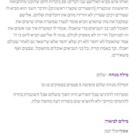
ואותו איש מביא לאלישע שני דברים: 20 כיכרות לחם שהוכנו מהתבואה
הראשונה שנקצרה [השעורים שקצרו ראשונים] והדבר השני הוא מביא לו
שעורים רכים שעדיין לא הורידו מהם את הקליפות שלהם. אלישע
שמקבל את מה שהאיש הביא אומר לנערו שמשרת אותו שישים את
האוכל לפני בני הנביאים כדי שיאכלו. אומר לו המשרת איך אני אשים את
זה לפניהם? הרי זה לא מספיק לכולם, עונה לו אלישע תביא להם כי ה’
אמר שהאוכל לא יחסר ולא רק שלא יחסר אלא שיישאר גם לאחר שכולם
יאכלו. וכך באמת קורה. כל בני הנביאים אוכלים מהאוכל, שבעים ואף
משאירים.
מילה מנחה
– שלום
המילה מנחה שלום מופיעה 5 פעמים בפסוקים כג-כז
ומטרתה להדגיש שכל האירוע היה הפוך משלום אבל השונמית בחרה
להתמקד בחיובי ולא להוציא שום בשורה רעה מהפה שלה.
מילים לביאור:
אסוך
=כלי קטן