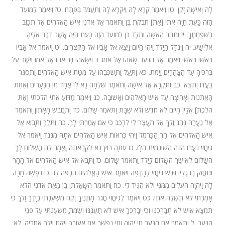
לָהּ וְאִישָׁהּ זָקֵן. טו וַיֹּאמֶר קְרָא לָהּ וַיִּקְרָא לָהּ וַתַּעֲמֹד בַּפָּתַח. טז וַיֹּאמֶר לַמּוֹעֵד
הַזֶּה כָּעֵת חַיָּה אתי [אַתְּ] חֹבֶקֶת בֵּן וַתֹּאמֶר אַל אֲדֹנִי אִישׁ הָאֱלֹהִים אַל תְּכַזֵּב
בְּשִׁפְחָתֶךָ. יז וַתַּהַר הָאִשָּׁה וַתֵּלֶד בֵּן לַמּוֹעֵד הַזֶּה כָּעֵת חַיָּה אֲשֶׁר דִּבֶּר אֵלֶיהָ
אֱלִישָׁע. יח וַיִּגְדַּל הַיָּלֶד וַיְהִי הַיּוֹם וַיֵּצֵא אֶל אָבִיו אֶל הַקֹּצְרִים. יט וַיֹּאמֶר אֶל אָבִיו
רֹאשִׁי רֹאשִׁי וַיֹּאמֶר אֶל הַנַּעַר שָׂאֵהוּ אֶל אִמּוֹ. כ וַיִּשָּׂאֵהוּ וַיְבִיאֵהוּ אֶל אִמּוֹ וַיֵּשֶׁב עַל
בִּרְכֶּיהָ עַד הַצָּהֳרַיִם וַיָּמֹת. כא וַתַּעַל וַתַּשְׁכִּבֵהוּ עַל מִטַּת אִישׁ הָאֱלֹהִים וַתִּסְגֹּר
בַּעֲדוֹ וַתֵּצֵא. כב וַתִּקְרָא אֶל אִישָׁהּ וַתֹּאמֶר שִׁלְחָה נָא לִי אֶחָד מִן הַנְּעָרִים וְאַחַת
הָאֲתֹנוֹת וְאָרוּצָה עַד אִישׁ הָאֱלֹהִים וְאָשׁוּבָה. כג וַיֹּאמֶר מַדּוּעַ אתי הלכתי [אַתְּ
הֹלֶכֶת] אֵלָיו הַיּוֹם לֹא חֹדֶשׁ וְלֹא שַׁבָּת וַתֹּאמֶר שָׁלוֹם. כד וַתַּחֲבֹשׁ הָאָתוֹן וַתֹּאמֶר
אֶל נַעֲרָהּ נְהַג וָלֵךְ אַל תַּעֲצָר לִי לִרְכֹּב כִּי אִם אָמַרְתִּי לָךְ. כה וַתֵּלֶךְ וַתָּבוֹא אֶל
אִישׁ הָאֱלֹהִים אֶל הַר הַכַּרְמֶל וַיְהִי כִּרְאוֹת אִישׁ הָאֱלֹהִים אֹתָהּ מִנֶּגֶד וַיֹּאמֶר אֶל
גֵּיחֲזִי נַעֲרוֹ הִנֵּה הַשּׁוּנַמִּית הַלָּז. כו עַתָּה רוּץ נָא לִקְרָאתָהּ וֶאֱמָר לָהּ הֲשָׁלוֹם לָךְ
הֲשָׁלוֹם לְאִישֵׁךְ הֲשָׁלוֹם לַיָּלֶד וַתֹּאמֶר שָׁלוֹם. כז וַתָּבֹא אֶל אִישׁ הָאֱלֹהִים אֶל הָהָר
וַתַּחֲזֵק בְּרַגְלָיו וַיִּגַּשׁ גֵּיחֲזִי לְהָדְפָהּ וַיֹּאמֶר אִישׁ הָאֱלֹהִים הַרְפֵּה לָהּ כִּי נַפְשָׁהּ מָרָה
לָהּ וַיהוָה הֶעְלִים מִמֶּנִּי וְלֹא הִגִּיד לִי. כח וַתֹּאמֶר הֲשָׁאַלְתִּי בֵן מֵאֵת אֲדֹנִי הֲלֹא
אָמַרְתִּי לֹא תַשְׁלֶה אֹתִי. כט וַיֹּאמֶר לְגֵיחֲזִי חֲגֹר מָתְנֶיךָ וְקַח מִשְׁעַנְתִּי בְיָדְךָ וָלֵךְ כִּי
תִמְצָא אִישׁ לֹא תְבָרְכֶנּוּ וְכִי יְבָרֶכְךָ אִישׁ לֹא תַעֲנֶנּוּ וְשַׂמְתָּ מִשְׁעַנְתִּי עַל פְּנֵי
הַנָּעַר. ל וַתֹּאמֶר אֵם הַנַּעַר חַי יְהוָה וְחֵי נַפְשְׁךָ אִם אֶעֶזְבֶךָּ וַיָּקָם וַיֵּלֶךְ אַחֲרֶיהָ. לא