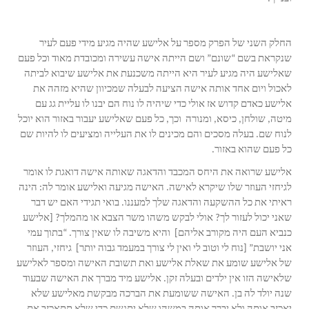
החלק השני של הפרק מספר על אלישע שהיה מגיע מידי פעם לעיר
שנקראת בשם “שונם” ושם הייתה אישה עשירה ומכובדת מאוד וכל פעם
שאלישע היה מגיע לעיר היא הייתה משכנעת את אלישע שיבוא לביתה
לאכול ויום אחד אותה אישה הציעה לבעלה שמכיוון שהיא מזהה את
אלישע כאדם קדוש אז אולי כדי שיהיה לו נוח הם יבנו לו עליית גג עם
מיטה, שולחן, כיסא, ומנורה וכך, כל פעם שאלישע יעבור באזור הוא יוכל
לנוח שם. בעלה מסכים והם מכינים לו את העלייה ומציעים לו להיות שם
כל פעם שהוא באזור.
אלישע שרואה את היחס המכבד והדאגה שאותה אישה דואגת לו אומר
לגיחזי העוזר שלו שיקרא לאישה. האישה מגיעה ואלישע אומר לה: הינה
ראיתי את כל ההשקעה והדאגה שלך למעננו. בואי תגידי האם יש דבר
שאני יכול לעזור לך? אולי לבקש משהו משר הצבא או מהמלך? [אלישע
כנביא העם היה מקורב אליהם] והיא משיבה לו שאין צורך. “בתוך עמי
אני יושבת” [נוח לי וטוב לי ואין לי צורך במעמד גבוה יותר] גיחזי, העוזר
של אלישע שומע את שאלת אלישע ואת תשובת האישה ומספר לאלישע
שלאישה הזו אין ילדים ובעלה זקן. אלישע מיד מברך את האישה שבעוד
שנה יולד לה בן. האישה ששומעת את הברכה מבקשת מאלישע שלא