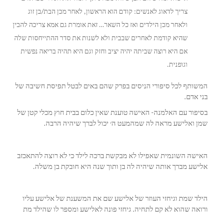
צריך לדאוג לאנשים: קודם הוא הראשון, לאחר מכן הבת/בן זוג
ולאחר מכן הילדים ואז כל השאר… זאת אומרת גם אמא צריכה להבין
שהיא קודמת לאחרים שבבית ולא לשנות את סדר ההתייחסות שלה
אם היא רוצה שביתה יהיה יציב וחזק וגם היא תהיה בריאה נפשית
וגופנית.
המשותף לכל סיפורי הניסים בפרק שהם באים לבטל תפיסת חשיבה של
בני אדם.
בסיפור עם האלמנה- האישה טוענת שאין כלום בבית חוץ מכלי קטן של
שמן ואלישע מראה לה שמהמעט ה׳ יכול לברך שיהיה הרבה.
האישה השונמית שאפילו לא מבקשת ברכה לילד כי לא רוצה להתאכזב
אלישע מברך אותה שיהיה לה בן ותוך שנה היא חובקת בן משלה.
הילד שמת וגיחזי העוזר של אלישע שם את המשענת של אלישע עליו
ורואה שהוא לא קם לתחיה. גיחזי פונה לאלישע ומספר לו שהילד מת