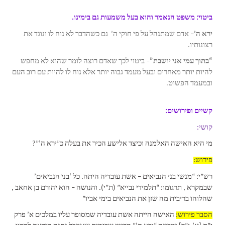
ביטוי: משפט הנאמר והוא בעל משמעות גם בימינו.
ירא ה’
– אדם שמתנהל על פי חוקי ה’ גם כשהדבר לא נוח לו ונוגד את
רצונותיו.
“בתוך עמי אני יושבת”
– ביטוי לכך שאדם רוצה לומר שהוא לא מחפש
להיות יותר מאחרים ובעל מעמד גבוה יותר אלא נוח לו להיות עם רוב העם
ובמעמד הפשוט.
קשיים ופירושים:
קושי:
מי היא האישה האלמנה וכיצד אלישע הכיר את בעלה כ”ירא ה’”?
פירוש:
רש”י: “מנשי בני הנביאים – אשת עובדיה היתה. כל ‘בני הנביאים’
שבמקרא , תרגומו: “תלמידי נבייא” (ת”י). והנושה – הוא יהורם בן אחאב ,
שהלוהו בריבית מה שזן את הנביאים בימי אביו”
הסבר פירוש:
האישה הייתה אשת עובדיה שמסופר עליו במלכים א’ פרק