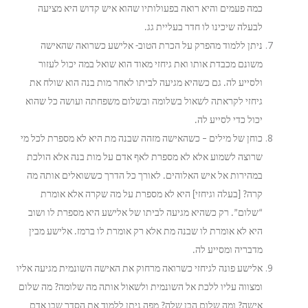
כמה פעמים והיא רואה בפעולותיו שהוא איש קדוש היא מציעה
לבעלה שיכינו לו חדר בעליית גג.
ניתן ללמוד מהפרק על הכרת הטוב- אלישע כשרואה שהאישה
משונם מכבדת אותו ואת גיחזי מאוד הוא שואל במה יכול לעזור
ולסייע לה. גם כשהיא מגיעה לביתו לאחר מות בנה הוא שולח את
גיחזי לקראתה לשאול בשלומה ובשלום משפחתה ועושה כל שהוא
יכול כדי לסייע לה.
כוחן של מילים – כשהאישה מזהה שבנה מת היא לא מספרת לכל מי
שרוצה לשמוע אלא לא מספרת לאף אדם על מות בנה אלא הולכת
במהירות אל איש האלוהים. לאורך כל הדרך כששואלים אותה מה
קרה? [בעלה וגיחזי] היא לא מספרת על מה שקרה אלא אומרת
“שלום”. רק כשהיא מגיעה לביתו של אלישע היא מספרת לו ושוב
היא לא אומרת לו שבנה מת אלא רק אומרת לו ברמז. אלישע מבין
מדבריה ומסייע לה.
אלישע פונה לגיחזי כשרואה מרחוק את האישה השונמית מגיעה אליו
ומצווה עליו ללכת אל השונמית ולשאול אותה מה שלומה? מה שלום
אישה? ומה שלום הבן שלה? מפה ניתן ללמוד את הסדר שבו אדם