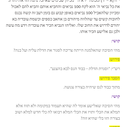
י”ח [א’-י”ד] ומכונה “ירא ה’” מכיוון שבימים שאיזבל נתנה הוראה להרוג
את כל נביאי ה’ הוא לקח 100 נביאים והחביא אותם והביא להם לאכול
ומכיוון שלהאכיל 100 נביאים באופן קבוע גם בזמן רעב זה קשה נכנס
לחובות קשים עד שהלווה מיהורם בן אחאב כספים וכשמת עובדיה בא
יהורם לדרוש את החוב שלו. ואליהו הנביא הכיר את עובדיה וידע מה עשה
ולכן גם אלישע הכיר אותו.
קושי
:
מהי הסיבה שהאלמנה הייתה צריכה לסגור את הדלת עליה ועל בנה?
פירוש:
רש”י: “וסגרת הדלת – כבוד הנס לבא בהצנע”.
הסבר פירוש:
מתוך כבוד לנס שיהיה בצורה צנועה.
קושי
:
מהי הסיבה שאלישע אומר לה שהיא תעמוד במקומה ולא תזוז אלא
תמלא את הכלי ותזיז את הכלי המלא ויבואו לה כלי חדש למלא ושוב
בצורה הזו בלי שהיא זזה?