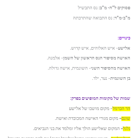
פסוקים ל”ח- מ”ב:
נס התבשיל
מ”ב-מ”ד:
נס התבואה שהתרבתה
כינויים:
אלישע
– איש האלוהים, איש קדוש.
האישה מסיפור הנס הראשון של השמן
– אלמנה.
האישה מהסיפור השני
– השונמית, אישה גדולה.
בן השונמית
– נער, ילד.
שמות של מקומות המופיעים בפרק:
הר הכרמל
– מקום מושבו של אלישע
שונם
= מקום מגורי האישה המכובדת ואישה.
גלגל
= המקום שאלישע הולך אליו ומלמד את בני הנביאים.